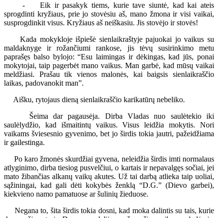
- Eik ir pasakyk tiems, kurie tave siuntė, kad kai ateis
sprogdinti kryžiaus, prie jo stovėsiu aš, mano žmona ir visi vaikai,
susprogdinkit visus. Kryžiaus aš neiškasiu. Jis stovėjo ir stovės!
Kada mokykloje išpiešė sienlaikraštyje pajuokai jo vaikus su
maldaknyge ir rožančiumi rankose, jis tėvų susirinkimo metu
paprašęs balso bylojo: “Esu laimingas ir dėkingas, kad jūs, ponai
mokytojai, taip pagerbėt mano vaikus. Man garbė, kad mūsų vaikai
meldžiasi. Prašau tik vienos malonės, kai baigsis sienlaikraščio
laikas, padovanokit man”.
Aišku, rytojaus dieną sienlaikraščio karikatūrų nebeliko.
Šeima dar pagausėja. Dirba Vladas nuo saulėtekio iki
saulėlydžio, kad išmaitintų vaikus. Visus leidžia mokytis. Nori
vaikams šviesesnio gyvenimo, bet jo širdis tokia jautri, pažeidžiama
ir gailestinga.
Po karo žmonės skurdžiai gyvena, neleidžia širdis imti normalaus
atlyginimo, dirba tiesiog pusvelčiui, o kartais ir nepavalgęs sočiai, jei
mato žibančias alkanų vaikų akutes. Už tai darbą atlieka taip uoliai,
sąžiningai, kad gali dėti kokybės ženklą “D.G.” (Dievo garbei),
kiekvieno namo pamatuose ar šulinių žieduose.
Negana to, šita širdis tokia dosni, kad moka dalintis su tais, kurie