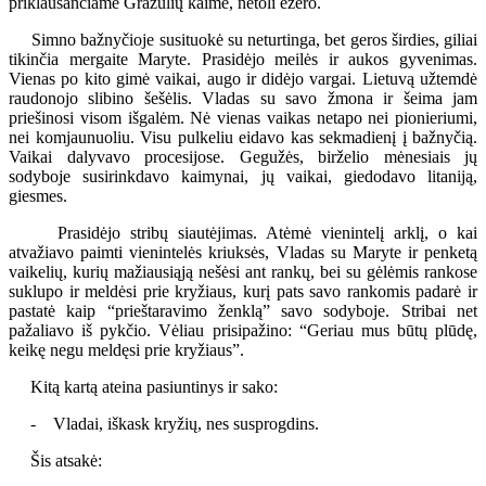
priklausančiame Gražulių kaime, netoli ežero.
Simno bažnyčioje susituokė su neturtinga, bet geros širdies, giliai
tikinčia mergaite Maryte. Prasidėjo meilės ir aukos gyvenimas.
Vienas po kito gimė vaikai, augo ir didėjo vargai. Lietuvą užtemdė
raudonojo slibino šešėlis. Vladas su savo žmona ir šeima jam
priešinosi visom išgalėm. Nė vienas vaikas netapo nei pionieriumi,
nei komjaunuoliu. Visu pulkeliu eidavo kas sekmadienį į bažnyčią.
Vaikai dalyvavo procesijose. Gegužės, birželio mėnesiais jų
sodyboje susirinkdavo kaimynai, jų vaikai, giedodavo litaniją,
giesmes.
Prasidėjo stribų siautėjimas. Atėmė vienintelį arklį, o kai
atvažiavo paimti vienintelės kriuksės, Vladas su Maryte ir penketą
vaikelių, kurių mažiausiąją nešėsi ant rankų, bei su gėlėmis rankose
suklupo ir meldėsi prie kryžiaus, kurį pats savo rankomis padarė ir
pastatė kaip “prieštaravimo ženklą” savo sodyboje. Stribai net
pažaliavo iš pykčio. Vėliau prisipažino: “Geriau mus būtų plūdę,
keikę negu meldęsi prie kryžiaus”.
Kitą kartą ateina pasiuntinys ir sako:
- Vladai, iškask kryžių, nes susprogdins.
Šis atsakė: