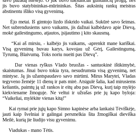
savo pažadą ištesėjo. O juk buvo tūkstančiai gundančių progų, nes
jis buvo statybininkas-mūrininkas. Šitas auksinių rankų meistras
abstinentu išliko visą gyvenimą.
Ėjo metai. Iš gimtojo lizdo išskrido vaikai. Sukūrė savo šeimas.
Net subrendusiems savo vaikams, jis dažnai kalbėdavo apie Dievą,
mokė gailestingumo, atjautos, įsijautimo į kito skausmą.
“Kai aš mirsiu, - kalbėjo jis vaikams, -aprenkit mane kariškai.
Visą gyvenimą buvau karys, kovojau už Gėrį, Gailestingumą,
Tyrumą, Blaivumą. Toks noriu nueiti pas Dievą”.
Dar vienas ryškus Vlado bruožas - santuokinė ištikimybė,
skaistumas. Jinai buvo tokia tyra, nesudrumsta visą gyvenimą, net
mintyse. Ją jis užantspaudavo savo mirtimi. Mirus Marytei, Vladas
tegyveno žemėje 11 dienų ir pats mirė. Atsigulė šalia, kad mirusiems
keliantis, paimtų ją už rankos ir eitų abu pas Dievą, kurį taip mylėjo
kiekviename žmoguje. Ne veltui ir užrašas prie jų kapo byloja:
“Vaikeliai, mylėkite vienas kitą!”
Kai rymai prie jųjų kapo Simno kapinėse arba lankaisi Tėviškėje,
jauti kaip švelniai ir galingai persmelkia šita žmogiškai dieviška
Meilė, kurią jie liudijo visu gyvenimu.
Viadukas - mano Tėtis.