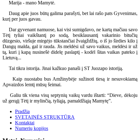
Marija - mano Mamytė.
Daug apie juos būtų galima parašyti, bet lai rašo pats Gyvenimas,
kurį per juos gavau.
Dar gyvenant namuose, kai visi sumigdavo, ne kartą mačiau savo
Tėtį tyliai vaikštantį po sodą, besiklausantį vakarinio bitučių
dūzgesio, viršuje mirgėjo tūkstančiai žvaigždžių, o iš jo širdies kilo į
Dangų malda, gal ir rauda. Jis meldėsi už savo vaikus, meldėsi ir už
tą, kuri į kapą nusinešė didelę paslaptį - kodėl šitas vaikas pateko į
Lietuvą...
Tai tikra istorija. Jinai kažkuo panaši į ST Juozapo istoriją.
Kaip nuostabu bus Amžinybėje sužinoti tiesą ir nesuvokiamą
Apvaizdos lemtį mūsų šeimai.
Galiu tik viena visų septynių vaikų vardu ištarti: “Dieve, dėkoju
už gerąjį Tėtį ir mylinčią, tyliąją, pamaldžiąją Mamytę”.
Pradžia
SVETAINĖS STRUKTŪRA
Kontaktai
Numerių kopijos