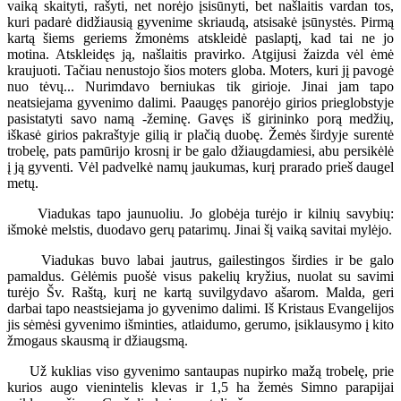
vaiką skaityti, rašyti, net norėjo įsisūnyti, bet našlaitis vardan tos,
kuri padarė didžiausią gyvenime skriaudą, atsisakė įsūnystės. Pirmą
kartą šiems geriems žmonėms atskleidė paslaptį, kad tai ne jo
motina. Atskleidęs ją, našlaitis pravirko. Atgijusi žaizda vėl ėmė
kraujuoti. Tačiau nenustojo šios moters globa. Moters, kuri jį pavogė
nuo tėvų... Nurimdavo berniukas tik girioje. Jinai jam tapo
neatsiejama gyvenimo dalimi. Paaugęs panorėjo girios prieglobstyje
pasistatyti savo namą -žeminę. Gavęs iš girininko porą medžių,
iškasė girios pakraštyje gilią ir plačią duobę. Žemės širdyje surentė
trobelę, pats pamūrijo krosnį ir be galo džiaugdamiesi, abu persikėlė
į ją gyventi. Vėl padvelkė namų jaukumas, kurį prarado prieš daugel
metų.
Viadukas tapo jaunuoliu. Jo globėja turėjo ir kilnių savybių:
išmokė melstis, duodavo gerų patarimų. Jinai šį vaiką savitai mylėjo.
Viadukas buvo labai jautrus, gailestingos širdies ir be galo
pamaldus. Gėlėmis puošė visus pakelių kryžius, nuolat su savimi
turėjo Šv. Raštą, kurį ne kartą suvilgydavo ašarom. Malda, geri
darbai tapo neastsiejama jo gyvenimo dalimi. Iš Kristaus Evangelijos
jis sėmėsi gyvenimo išminties, atlaidumo, gerumo, įsiklausymo į kito
žmogaus skausmą ir džiaugsmą.
Už kuklias viso gyvenimo santaupas nupirko mažą trobelę, prie
kurios augo vienintelis klevas ir 1,5 ha žemės Simno parapijai