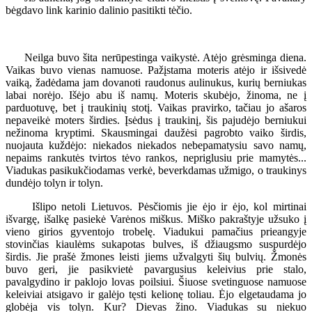
bėgdavo link karinio dalinio pasitikti tėčio.
Neilga buvo šita nerūpestinga vaikystė. Atėjo grėsminga diena.
Vaikas buvo vienas namuose. Pažįstama moteris atėjo ir išsivedė
vaiką, žadėdama jam dovanoti raudonus aulinukus, kurių berniukas
labai norėjo. Išėjo abu iš namų. Moteris skubėjo, žinoma, ne į
parduotuvę, bet į traukinių stotį. Vaikas pravirko, tačiau jo ašaros
nepaveikė moters širdies. Įsėdus į traukinį, šis pajudėjo berniukui
nežinoma kryptimi. Skausmingai daužėsi pagrobto vaiko širdis,
nuojauta kuždėjo: niekados niekados nebepamatysiu savo namų,
nepaims rankutės tvirtos tėvo rankos, nepriglusiu prie mamytės...
Viadukas pasikukčiodamas verkė, beverkdamas užmigo, o traukinys
dundėjo tolyn ir tolyn.
Išlipo netoli Lietuvos. Pėsčiomis jie ėjo ir ėjo, kol mirtinai
išvargę, išalkę pasiekė Varėnos miškus. Miško pakraštyje užsuko į
vieno girios gyventojo trobelę. Viadukui pamačius prieangyje
stovinčias kiaulėms sukapotas bulves, iš džiaugsmo suspurdėjo
širdis. Jie prašė žmones leisti jiems užvalgyti šių bulvių. Žmonės
buvo geri, jie pasikvietė pavargusius keleivius prie stalo,
pavalgydino ir paklojo lovas poilsiui. Šiuose svetinguose namuose
keleiviai atsigavo ir galėjo tęsti kelionę toliau. Ėjo elgetaudama jo
globėja vis tolyn. Kur? Dievas žino. Viadukas su niekuo