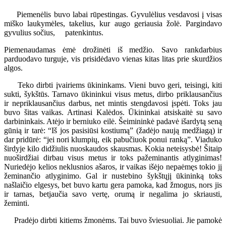
Piemenėlis buvo labai rūpestingas. Gyvulėlius vesdavosi į visas
miško laukymėles, takelius, kur augo geriausia žolė. Pargindavo
gyvulius sočius, patenkintus.
Piemenaudamas ėmė drožinėti iš medžio. Savo rankdarbius
parduodavo turguje, vis prisidėdavo vienas kitas litas prie skurdžios
algos.
Teko dirbti įvairiems ūkininkams. Vieni buvo geri, teisingi, kiti
sukti, šykštūs. Tarnavo ūkininkui visus metus, dirbo priklausančius
ir nepriklausančius darbus, net mintis stengdavosi įspėti. Toks jau
buvo šitas vaikas. Artinasi Kalėdos. Ūkininkai atsiskaitė su savo
darbininkais. Atėjo ir berniuko eilė. Šeimininkė padavė išardytą seną
gūnią ir tarė: “Iš jos pasisiūsi kostiumą” (žadėjo naują medžiagą) ir
dar pridūrė: “jei nori klumpių, eik pabučiuok ponui ranką”. Viaduko
širdyje kilo didžiulis nuoskaudos skausmas. Kokia neteisysbė! Šitaip
nuoširdžiai dirbau visus metus ir toks pažeminantis atlyginimas!
Nuriedėjo kelios neklusnios ašaros, ir vaikas išėjo nepaėmęs tokio jį
žeminančio atlyginimo. Gal ir nustebino šykštųjį ūkininką toks
našlaičio elgesys, bet buvo kartu gera pamoka, kad žmogus, nors jis
ir tarnas, betjaučia savo vertę, orumą ir negalima jo skriausti,
žeminti.
Pradėjo dirbti kitiems žmonėms. Tai buvo šviesuoliai. Jie pamokė