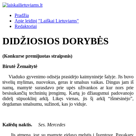
Pradžia
Apie leidinį "Laiškai Lietuviams"
Redaktoriai
DIDŽIOSIOS DORYBĖS
(Konkurse premijuotas straipsnis)
Birutė Žemaitytė
Viaduko gyvenimo odisėja prasidėjo kaimyninėje šalyje. Jis buvo
tėvelių mylimas, nuovokus, geras ir smalsus vaikas. Dingus jam iš
namų, mamytė surasdavo prie upės užtvankos ar kur nors prie
besisukančių techninių įrengimų. Kartą jo džiaugsmui padovanojo
didelį sūpuoklinį arklį. Likęs vienas, jis šį arklį “išmėsinėjo”,
degdamas smalsumu, sužinoti, kas jo viduje.
Kalėdų naktis.
Ses. Mercedes
Jis atmena, jog su mamyte eidavo melstis į šventovę. Pavakary