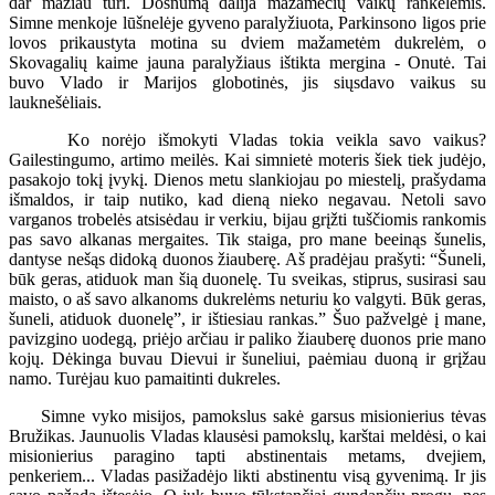
dar mažiau turi. Dosnumą dalija mažamečių vaikų rankelėmis.
Simne menkoje lūšnelėje gyveno paralyžiuota, Parkinsono ligos prie
lovos prikaustyta motina su dviem mažametėm dukrelėm, o
Skovagalių kaime jauna paralyžiaus ištikta mergina - Onutė. Tai
buvo Vlado ir Marijos globotinės, jis siųsdavo vaikus su
lauknešėliais.
Ko norėjo išmokyti Vladas tokia veikla savo vaikus?
Gailestingumo, artimo meilės. Kai simnietė moteris šiek tiek judėjo,
pasakojo tokį įvykį. Dienos metu slankiojau po miestelį, prašydama
išmaldos, ir taip nutiko, kad dieną nieko negavau. Netoli savo
varganos trobelės atsisėdau ir verkiu, bijau grįžti tuščiomis rankomis
pas savo alkanas mergaites. Tik staiga, pro mane beeinąs šunelis,
dantyse nešąs didoką duonos žiauberę. Aš pradėjau prašyti: “Šuneli,
būk geras, atiduok man šią duonelę. Tu sveikas, stiprus, susirasi sau
maisto, o aš savo alkanoms dukrelėms neturiu ko valgyti. Būk geras,
šuneli, atiduok duonelę”, ir ištiesiau rankas.” Šuo pažvelgė į mane,
pavizgino uodegą, priėjo arčiau ir paliko žiauberę duonos prie mano
kojų. Dėkinga buvau Dievui ir šuneliui, paėmiau duoną ir grįžau
namo. Turėjau kuo pamaitinti dukreles.
Simne vyko misijos, pamokslus sakė garsus misionierius tėvas
Bružikas. Jaunuolis Vladas klausėsi pamokslų, karštai meldėsi, o kai
misionierius paragino tapti abstinentais metams, dvejiem,
penkeriem... Vladas pasižadėjo likti abstinentu visą gyvenimą. Ir jis