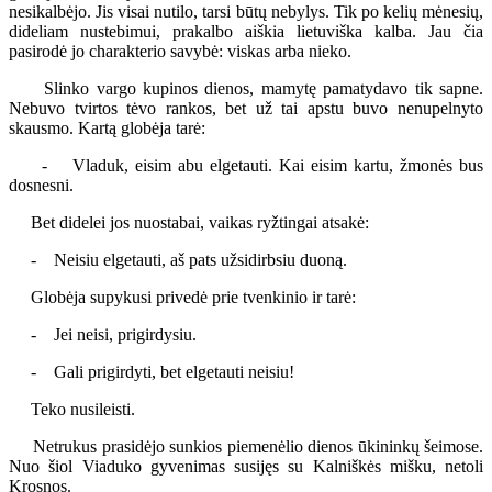
nesikalbėjo. Jis visai nutilo, tarsi būtų nebylys. Tik po kelių mėnesių,
dideliam nustebimui, prakalbo aiškia lietuviška kalba. Jau čia
pasirodė jo charakterio savybė: viskas arba nieko.
Slinko vargo kupinos dienos, mamytę pamatydavo tik sapne.
Nebuvo tvirtos tėvo rankos, bet už tai apstu buvo nenupelnyto
skausmo. Kartą globėja tarė:
- Vladuk, eisim abu elgetauti. Kai eisim kartu, žmonės bus
dosnesni.
Bet didelei jos nuostabai, vaikas ryžtingai atsakė:
- Neisiu elgetauti, aš pats užsidirbsiu duoną.
Globėja supykusi privedė prie tvenkinio ir tarė:
- Jei neisi, prigirdysiu.
- Gali prigirdyti, bet elgetauti neisiu!
Teko nusileisti.
Netrukus prasidėjo sunkios piemenėlio dienos ūkininkų šeimose.
Nuo šiol Viaduko gyvenimas susijęs su Kalniškės mišku, netoli
Krosnos.