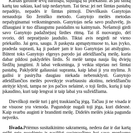
Kartais girdime tėvų barimąsi, sujungtą su priekaištu: aš jau šimtą
kartų tau sakiau, kad taip nedarytum. Tai tiesa: jei net šimtas pastabų
nepadėjo, nepadės ir šimtas pirmoji. Dieviškasis Ganytojas
nenaudoja šio žemiško metodo. Ganytojo meilės metodas
nepalyginamai veiksmingesnis. Ganytojas neša savo pražuvėlę, jis
džiaugiasi ir tuo džiaugsmu pasidalins su kaimynais. Nešamoji girdi
savo Ganytojo padažnėjusį širdies ritmą. Tai iš nuovargio, dėl
svorio, dėl nepraėjusio jaudulio. Tiktai avis negirdi nė vieno
priekaišto. Jai gera, saugu. Ji paskęsta apmąstymuose to, kas įvyko,
pradeda suprasti, ką ji padarė jam ir kuo Ganytojas jai atsilygino.
Būtent toks Ganytojo elgesys parodo jai atleidžiančią meilę, kuria
dabar pildosi paklydėlės širdis. Ši meilė tampa nauja šių dviejų
širdžių jungtimi. Ji labai veiksminga, ji veikia stipriau nei šimtai
pastabų. Paklydėlė galiausiai supranta, kaip labai ji yra mylima. Ji
gailisi ir pasiryžta daugiau niekada nebenuklysti. Ganytojo
atleidžiančios meilės poveikyje svarbiausiu akstinu, neleidžiančiu
ateityje klysti, tampa ne jos pačios nelaimė, o toji širdis, kurią ji taip
įskaudino, kuri taip lengvai ir taip labai yra sužeidžiama.
Dieviškoji meilė turi į gėrį traukiančią jėgą. Tačiau ji ne visada ir
ne visuose yra vienoda. Pagundoje nugali toji jėga, kuri didesnė.
Kaip svarbu auginti ir brandinti meilę. Didelės meilės jokia pagunda
neįveiks.
Išvada.
Priėmus susitaikinimo sakramentą, nedera dar ir dar kartą
grįžti prie nuodėmių ir pasilikti susigraužime bei savo menkumo