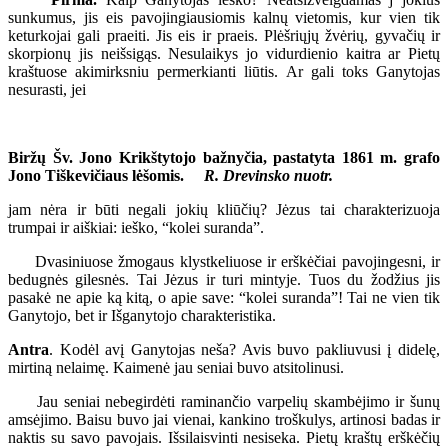
sunkumus, jis eis pavojingiausiomis kalnų vietomis, kur vien tik
keturkojai gali praeiti. Jis eis ir praeis. Plėšriųjų žvėrių, gyvačių ir
skorpionų jis neišsigąs. Nesulaikys jo vidurdienio kaitra ar Pietų
kraštuose akimirksniu permerkianti liūtis. Ar gali toks Ganytojas
nesurasti, jei
Biržų Šv. Jono Krikštytojo bažnyčia, pastatyta 1861 m. grafo
Jono Tiškevičiaus lėšomis.
R. Drevinsko nuotr.
jam nėra ir būti negali jokių kliūčių? Jėzus tai charakterizuoja
trumpai ir aiškiai: ieško, “kolei suranda”.
Dvasiniuose žmogaus klystkeliuose ir erškėčiai pavojingesni, ir
bedugnės gilesnės. Tai Jėzus ir turi mintyje. Tuos du žodžius jis
pasakė ne apie ką kitą, o apie save: “kolei suranda”! Tai ne vien tik
Ganytojo, bet ir Išganytojo charakteristika.
Antra
. Kodėl avį Ganytojas neša? Avis buvo pakliuvusi į didelę,
mirtiną nelaimę. Kaimenė jau seniai buvo atsitolinusi.
Jau seniai nebegirdėti raminančio varpelių skambėjimo ir šunų
amsėjimo. Baisu buvo jai vienai, kankino troškulys, artinosi badas ir
naktis su savo pavojais. Išsilaisvinti nesiseka. Pietų kraštų erškėčių