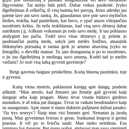
išgyvenime. Tai turėjo būti prieš. Dabar viskas pasikeitė. Įvyko
išgelbėjimas iš erškėčių, iš visų baimių bei pavojų. Jėzus atleidęs jau
paėmė tave ant savo rankų. Jis, glausdamas tave prie savo mylinčios
širdies, trokšta, kad pamirštum, kas buvo, o ypač anuos viliojančius
nuodėmės kelius. Jis neša trokšdamas, kad visą savo dėmesį dabar
sutelktum į jį. Aiškiais veiksmais jis rodo savo meilę. Ir tau priklauso
atsilyginti tuo pačiu. Todėl tavo visas dėmesys į jį: priimk jo
jaudinančiai jautrią meilę, sakyk jam meilės žodžius, atnaujink
ištikimybės priesaiką ir ramiai gerk jo artumo alsavimą įvyko ne
žmogiški, o dieviški mainai. Tu jam drungnumą ir po to nuodėmes,
o jis tau išgelbėjimą ir meilingą savo artumą. Kodėl tad jo meilės
varžaisi? Ar nori visą laiką gyventi gavėnioje?
Betgi gavėnia baigiasi prisikėlimu. Kurią būseną pasirinksi, toje
ir gyvensi.
Kartą viena moteris, paklaususi kunigą apie dangų, pradeda
aiškinti: “Man atrodo, kad žmonės jau žemėje gali gyventi kaip
danguje arba kaip pragare. Mano tėvai visada būdavo giedrios
nuotaikos, ir aš tokia pat išaugau. Tėvai su vaikais bendraudavo kaip
su suaugusiais. Apie mane ir mano dukteris pažįstami dažnai pasako:
‘čia trys seserys’! Šiaip man visi žmonės geri. Nematau jų juodų
pusių. Man gyvenimas šviesus ir geras. Sunkumai lengvai ir greitai
praeina. Ir vėl po to šviečia saulė. Man nieko netrūksta. Esu
laiminga lyg danguje. Bet mano uošvė, atidavusi man savo vienintelį