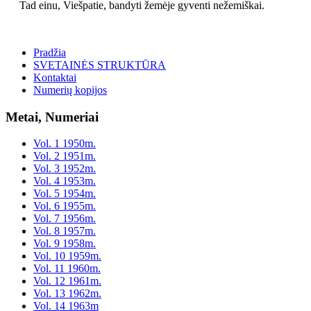
Tad einu, Viešpatie, bandyti žemėje gyventi nežemiškai.
Pradžia
SVETAINĖS STRUKTŪRA
Kontaktai
Numerių kopijos
Metai, Numeriai
Vol. 1 1950m.
Vol. 2 1951m.
Vol. 3 1952m.
Vol. 4 1953m.
Vol. 5 1954m.
Vol. 6 1955m.
Vol. 7 1956m.
Vol. 8 1957m.
Vol. 9 1958m.
Vol. 10 1959m.
Vol. 11 1960m.
Vol. 12 1961m.
Vol. 13 1962m.
Vol. 14 1963m