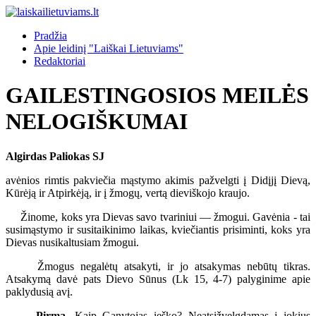
Pradžia
Apie leidinį "Laiškai Lietuviams"
Redaktoriai
GAILESTINGOSIOS MEILĖS
NELOGIŠKUMAI
Algirdas Paliokas SJ
avėnios rimtis pakviečia mąstymo akimis pažvelgti į Didįjį Dievą,
Kūrėją ir Atpirkėją, ir į žmogų, vertą dieviškojo kraujo.
Žinome, koks yra Dievas savo tvariniui — žmogui. Gavėnia - tai
susimąstymo ir susitaikinimo laikas, kviečiantis prisiminti, koks yra
Dievas nusikaltusiam žmogui.
Žmogus negalėtų atsakyti, ir jo atsakymas nebūtų tikras.
Atsakymą davė pats Dievo Sūnus (Lk 15, 4-7) palyginime apie
paklydusią avį.
Pirma.
Kaip Ganytojas ieško? Neatsižvelgdamas j jokius