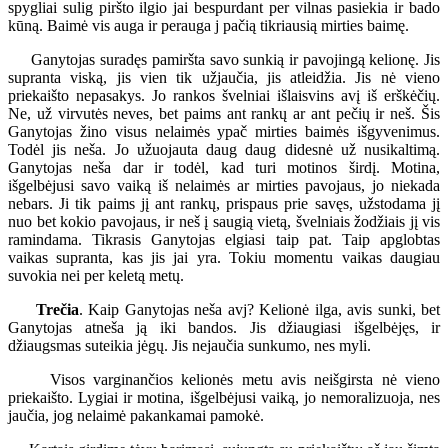
spygliai sulig piršto ilgio jai bespurdant per vilnas pasiekia ir bado
kūną. Baimė vis auga ir perauga j pačią tikriausią mirties baimę.
Ganytojas suradęs pamiršta savo sunkią ir pavojingą kelionę. Jis
supranta viską, jis vien tik užjaučia, jis atleidžia. Jis nė vieno
priekaišto nepasakys. Jo rankos švelniai išlaisvins avį iš erškėčių.
Ne, už virvutės neves, bet paims ant rankų ar ant pečių ir neš. Šis
Ganytojas žino visus nelaimės ypač mirties baimės išgyvenimus.
Todėl jis neša. Jo užuojauta daug daug didesnė už nusikaltimą.
Ganytojas neša dar ir todėl, kad turi motinos širdį. Motina,
išgelbėjusi savo vaiką iš nelaimės ar mirties pavojaus, jo niekada
nebars. Ji tik paims jį ant rankų, prispaus prie savęs, užstodama jį
nuo bet kokio pavojaus, ir neš į saugią vietą, švelniais žodžiais jį vis
ramindama. Tikrasis Ganytojas elgiasi taip pat. Taip apglobtas
vaikas supranta, kas jis jai yra. Tokiu momentu vaikas daugiau
suvokia nei per keletą metų.
Trečia
. Kaip Ganytojas neša avj? Kelionė ilga, avis sunki, bet
Ganytojas atneša ją iki bandos. Jis džiaugiasi išgelbėjęs, ir
džiaugsmas suteikia jėgų. Jis nejaučia sunkumo, nes myli.
Visos varginančios kelionės metu avis neišgirsta nė vieno
priekaišto. Lygiai ir motina, išgelbėjusi vaiką, jo nemoralizuoja, nes
jaučia, jog nelaimė pakankamai pamokė.