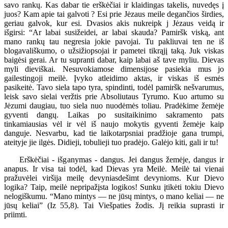
savo rankų. Kas dabar tie erškėčiai ir klaidingas takelis, nuvedęs į
juos? Kam apie tai galvoti ? Esi prie Jėzaus meile degančios širdies,
geriau galvok, kur esi. Dvasios akis nukreipk j Jėzaus veidą ir
išgirsi: “Ar labai susižeidei, ar labai skauda? Pamiršk viską, ant
mano rankų tau negresia jokie pavojai. Tu pakliuvai ten ne iš
blogavališkumo, o užsižiopsojai ir pametei tikrąjį taką. Juk viskas
baigėsi gerai. Ar tu supranti dabar, kaip labai aš tave myliu. Dievas
myli dieviškai. Nesuvokiamose dimensijose pasiekia mus jo
gailestingoji meilė. Įvyko atleidimo aktas, ir viskas iš esmės
pasikeitė. Tavo siela tapo tyra, spindinti, todėl pamiršk nešvarumus,
leisk savo sielai veržtis prie Absoliutaus Tyrumo. Kuo artumo su
Jėzumi daugiau, tuo siela nuo nuodėmės toliau. Pradėkime žemėje
gyventi dangų. Laikas po susitaikinimo sakramento pats
tinkamiausias vėl ir vėl iš naujo mokytis gyventi žemėje kaip
danguje. Nesvarbu, kad tie laikotarpsniai pradžioje gana trumpi,
ateityje jie ilgės. Didieji, tobulieji tuo pradėjo. Galėjo kiti, gali ir tu!
Erškėčiai - išganymas - dangus. Jei dangus žemėje, dangus ir
anapus. Ir visa tai todėl, kad Dievas yra Meilė. Meilė tai vienai
pražuvėlei viršija meilę devyniasdešimt devynioms. Kur Dievo
logika? Taip, meilė nepripažįsta logikos! Sunku įtikėti tokiu Dievo
nelogiškumu. “Mano mintys — ne jūsų mintys, o mano keliai — ne
jūsų keliai” (Iz 55,8). Tai Viešpaties žodis. Jį reikia suprasti ir
priimti.