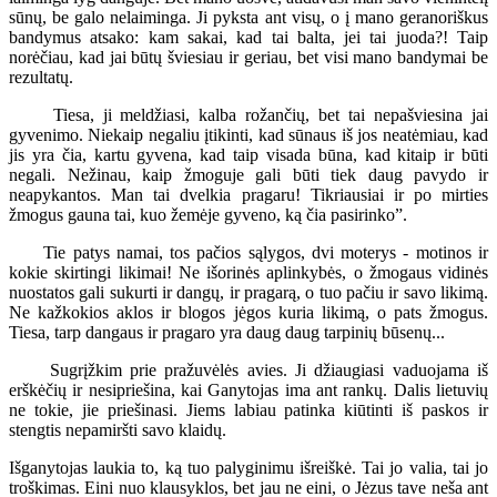
sūnų, be galo nelaiminga. Ji pyksta ant visų, o į mano geranoriškus
bandymus atsako: kam sakai, kad tai balta, jei tai juoda?! Taip
norėčiau, kad jai būtų šviesiau ir geriau, bet visi mano bandymai be
rezultatų.
Tiesa, ji meldžiasi, kalba rožančių, bet tai nepašviesina jai
gyvenimo. Niekaip negaliu įtikinti, kad sūnaus iš jos neatėmiau, kad
jis yra čia, kartu gyvena, kad taip visada būna, kad kitaip ir būti
negali. Nežinau, kaip žmoguje gali būti tiek daug pavydo ir
neapykantos. Man tai dvelkia pragaru! Tikriausiai ir po mirties
žmogus gauna tai, kuo žemėje gyveno, ką čia pasirinko”.
Tie patys namai, tos pačios sąlygos, dvi moterys - motinos ir
kokie skirtingi likimai! Ne išorinės aplinkybės, o žmogaus vidinės
nuostatos gali sukurti ir dangų, ir pragarą, o tuo pačiu ir savo likimą.
Ne kažkokios aklos ir blogos jėgos kuria likimą, o pats žmogus.
Tiesa, tarp dangaus ir pragaro yra daug daug tarpinių būsenų...
Sugrįžkim prie pražuvėlės avies. Ji džiaugiasi vaduojama iš
erškėčių ir nesipriešina, kai Ganytojas ima ant rankų. Dalis lietuvių
ne tokie, jie priešinasi. Jiems labiau patinka kiūtinti iš paskos ir
stengtis nepamiršti savo klaidų.
Išganytojas laukia to, ką tuo palyginimu išreiškė. Tai jo valia, tai jo
troškimas. Eini nuo klausyklos, bet jau ne eini, o Jėzus tave neša ant