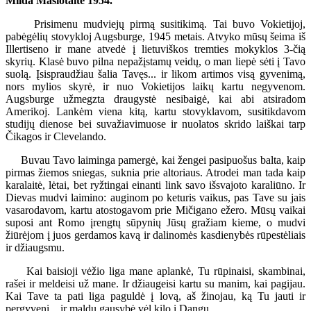
Milda Mašiotaitė 1954.
Prisimenu mudviejų pirmą susitikimą. Tai buvo Vokietijoj,
pabėgėlių stovykloj Augsburge, 1945 metais. Atvyko mūsų šeima iš
Illertiseno ir mane atvedė į lietuviškos tremties mokyklos 3-čią
skyrių. Klasė buvo pilna nepažįstamų veidų, o man liepė sėti į Tavo
suolą. Įsispraudžiau šalia Tavęs... ir likom artimos visą gyvenimą,
nors mylios skyrė, ir nuo Vokietijos laikų kartu negyvenom.
Augsburge užmegzta draugystė nesibaigė, kai abi atsiradom
Amerikoj. Lankėm viena kitą, kartu stovyklavom, susitikdavom
studijų dienose bei suvažiavimuose ir nuolatos skrido laiškai tarp
Čikagos ir Clevelando.
Buvau Tavo laiminga pamergė, kai žengei pasipuošus balta, kaip
pirmas žiemos sniegas, suknia prie altoriaus. Atrodei man tada kaip
karalaitė, lėtai, bet ryžtingai einanti link savo išsvajoto karaliūno. Ir
Dievas mudvi laimino: auginom po keturis vaikus, pas Tave su jais
vasarodavom, kartu atostogavom prie Mičigano ežero. Mūsų vaikai
suposi ant Romo įrengtų sūpynių Jūsų gražiam kieme, o mudvi
žiūrėjom į juos gerdamos kavą ir dalinomės kasdienybės rūpestėliais
ir džiaugsmu.
Kai baisioji vėžio liga mane aplankė, Tu rūpinaisi, skambinai,
rašei ir meldeisi už mane. Ir džiaugeisi kartu su manim, kai pagijau.
Kai Tave ta pati liga paguldė į lovą, aš žinojau, ką Tu jauti ir
pergyveni... ir maldų gausybė vėl kilo į Dangų.