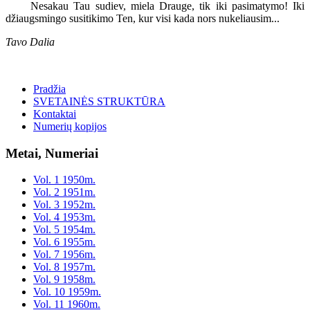
Nesakau Tau sudiev, miela Drauge, tik iki pasimatymo! Iki
džiaugsmingo susitikimo Ten, kur visi kada nors nukeliausim...
Tavo Dalia
Pradžia
SVETAINĖS STRUKTŪRA
Kontaktai
Numerių kopijos
Metai, Numeriai
Vol. 1 1950m.
Vol. 2 1951m.
Vol. 3 1952m.
Vol. 4 1953m.
Vol. 5 1954m.
Vol. 6 1955m.
Vol. 7 1956m.
Vol. 8 1957m.
Vol. 9 1958m.
Vol. 10 1959m.
Vol. 11 1960m.