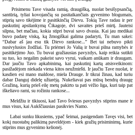
Prisimenu Tave visada ramią, draugišką, nuolat besišypsančią,
santūrią, tyliai kovojančią su pasitaikančiais gyvenimo blogumais,
stiprią savo tikėjime ir pasitikinčią Dievu. Tokią Tave radau ir per
paskutinį apsilankymą Čikagoje, dvi savaites prieš mirtį. Jauteisi
silpna, bet mačiau, kokia stipri buvai savo dvasia. Kai jau medikai
buvo padarę viską, ką žmogiškai galima padaryti, Tu man sakei:
“Dabar aš jau esu tik Dievo rankose...” Bet tai nebuvo pikti
nusivylusios žodžiai. Tu priėmei Jo Valią ir buvai pilna ramybės ir
pasitikėjimo Juo. Tu buvai gražiausias pavyzdys, kaip reikia sutikti
su tuo, ko negalim pakeist savo vyrui, vaikam anūkam ir draugam.
Dar jaučiu Tavo apkabinimą, kai paskutinį kartą atsisveikinom:
pasižadėjom niekada viena kitos neužmiršti. Ir jaučiu Tave nuolat, ir
kasdien esi mano maldose, miela Drauge. Ir tikrai žinau, kad turiu
dabar Danguj didelę užtarėją. Nukeliavai pas mūsų bendrą draugę
Gražiną, kurią prieš eilę metų pakirto ta pati vėžio liga, kuri taip pat
iškeliavo rami, su rožiniu rankose...
Meldžiu ir tikiuosi, kad Tavo šviesus pavyzdys stiprins mane ir
mus visus, kai Aukščiausias pasikvies Namo.
Labai sunku likusiems, ypač šeimai, pasigendam Tavęs visi, bet
kokį nuostabų palikimą paveldėjom - kiek gražių prisiminimų, kurie
stiprins mus gyvenimo kelionėj.