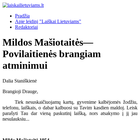
Pradžia
Apie leidinį "Laiškai Lietuviams"
Redaktoriai
Mildos Mašiotaitės—
Povilaitienės brangiam
atminimui
Dalia Staniškienė
Brangioji Drauge,
Tiek nesuskaičiuojamų kartų, gyvenime kalbėjomės žodžiu,
telefonu, laiškais, o dabar kalbuosi su Tavim kasdien maldoj. Leisk
parašyti Tau dar vieną paskutinį laišką, nors atsakymo į jį jau
nesulauksiu...