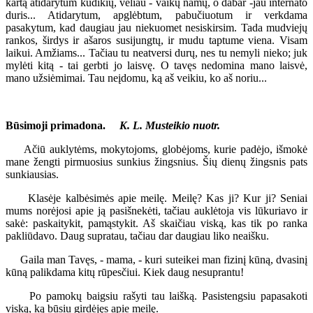
kartą atidarytum kūdikių, vėliau - vaikų namų, o dabar -jau internato
duris... Atidarytum, apglėbtum, pabučiuotum ir verkdama
pasakytum, kad daugiau jau niekuomet nesiskirsim. Tada mudviejų
rankos, širdys ir ašaros susijungtų, ir mudu taptume viena. Visam
laikui. Amžiams... Tačiau tu neatversi durų, nes tu nemyli nieko; juk
mylėti kitą - tai gerbti jo laisvę. O tavęs nedomina mano laisvė,
mano užsiėmimai. Tau neįdomu, ką aš veikiu, ko aš noriu...
Būsimoji primadona.
K. L. Musteikio nuotr.
Ačiū auklytėms, mokytojoms, globėjoms, kurie padėjo, išmokė
mane žengti pirmuosius sunkius žingsnius. Šių dienų žingsnis pats
sunkiausias.
Klasėje kalbėsimės apie meilę. Meilę? Kas ji? Kur ji? Seniai
mums norėjosi apie ją pasišnekėti, tačiau auklėtoja vis lūkuriavo ir
sakė: paskaitykit, pamąstykit. Aš skaičiau viską, kas tik po ranka
pakliūdavo. Daug supratau, tačiau dar daugiau liko neaišku.
Gaila man Tavęs, - mama, - kuri suteikei man fizinį kūną, dvasinį
kūną palikdama kitų rūpesčiui. Kiek daug nesuprantu!
Po pamokų baigsiu rašyti tau laišką. Pasistengsiu papasakoti
viską, ką būsiu girdėjęs apie meilę.