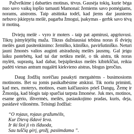
Pažvelkime į dabarties motinas, tėvus. Gausėja tokių, kurie bėga
nuo savo vaikų lopšio tarnauti Mamonai: žemiems savo pomėgiams,
norams, aistroms. Taip atsitinka todėl, kad jiems dar jauniems
nebuvo įskiepyta meilė, pagarba žmogui, įsakymas - gerbk savo tėvą
ir motiną.
Dviejų meilė - vyro ir moters - taip pat apmirusi, apgriuvusi.
Tikrų įsimylėjėlių maža. Tikras dažniausiai tebūna noras iš dviejų
meilės gauti pasitenkinimo: žemiško, kūniško, paviršutiniško. Neturi
jauni žmonės valios auginti atsiradusių meilės jausmų. Gal jeigu
laiku pastebėtų, kad tai dar netikra meilė, o tik aistra, tik noras
mylėti, suprastų, kad dabar, beįsiplieskus meilės kibirkščiai, reikia
padėti vienas antram nugalėti kiekvieno aistras, blogus įpročius.
Daug žodžių norėčiau pasakyti mergaitėms - busimosioms
motinoms. Bet su jomis pasikalbėsime atskirai. Tik noriu priminti,
kad mes, moterys, motinos, esam kalčiausios prieš Dangų, Žemę ir
Žmoniją, kad blogis taip sparčiai tarpsta žmonėse. Juk mes, motinos,
esame gėrio, ištvermės, meilės, pasiaukojimo pradas, kuris, deja,
pasidavė vilionėms. Teisingi žodžiai:
“O rojaus, rojaus gražumėlis,
Kur Dievą išdavė Ieva.
Ir iki šiol ji vis išduoda,
Sau tuščią gėrį, grožį, pasiimdama ”.