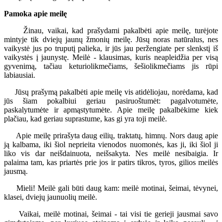
Pamoka apie meilę
Žinau, vaikai, kad prašydami pakalbėti apie meilę, turėjote
mintyje tik dviejų jaunų žmonių meilę. Jūsų noras natūralus, nes
vaikystė jus po truputį palieka, ir jūs jau peržengiate per slenkstį iš
vaikystės į jaunystę. Meilė - klausimas, kuris neapleidžia per visą
gyvenimą, tačiau keturiolikmečiams, šešiolikmečiams jis rūpi
labiausiai.
Jūsų prašymą pakalbėti apie meilę vis atidėliojau, norėdama, kad
jūs šiam pokalbiui geriau pasiruoštumėt: pagalvotumėte,
paskalytumėte ir apmąstytumėte. Apie meilę pakalbėkime kiek
plačiau, kad geriau suprastume, kas gi yra toji meilė.
Apie meilę prirašyta daug eilių, traktatų, himnų. Nors daug apie
ją kalbama, iki šiol neprieita vienodos nuomonės, kas ji, iki šiol ji
liko vis dar neišdainuota, neišsakyta. Nes meilė nesibaigia. Ir
palaima tam, kas priartės prie jos ir patirs tikros, tyros, gilios meilės
jausmą.
Mieli! Meilė gali būti daug kam: meilė motinai, šeimai, tėvynei,
klasei, dviejų jaunuolių meilė.
Vaikai, meilė motinai, šeimai - tai visi tie gerieji jausmai savo