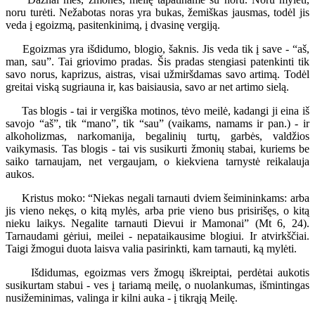
noru turėti. Nežabotas noras yra bukas, žemiškas jausmas, todėl jis
veda į egoizmą, pasitenkinimą, į dvasinę vergiją.
Egoizmas yra išdidumo, blogio, šaknis. Jis veda tik į save - “aš,
man, sau”. Tai griovimo pradas. Šis pradas stengiasi patenkinti tik
savo norus, kaprizus, aistras, visai užmiršdamas savo artimą. Todėl
greitai viską sugriauna ir, kas baisiausia, savo ar net artimo sielą.
Tas blogis - tai ir vergiška motinos, tėvo meilė, kadangi ji eina iš
savojo “aš”, tik “mano”, tik “sau” (vaikams, namams ir pan.) - ir
alkoholizmas, narkomanija, begalinių turtų, garbės, valdžios
vaikymasis. Tas blogis - tai vis susikurti žmonių stabai, kuriems be
saiko tarnaujam, net vergaujam, o kiekviena tarnystė reikalauja
aukos.
Kristus moko: “Niekas negali tarnauti dviem šeimininkams: arba
jis vieno nekęs, o kitą mylės, arba prie vieno bus prisirišęs, o kitą
nieku laikys. Negalite tarnauti Dievui ir Mamonai” (Mt 6, 24).
Tarnaudami gėriui, meilei - nepataikausime blogiui. Ir atvirkščiai.
Taigi žmogui duota laisva valia pasirinkti, kam tarnauti, ką mylėti.
Išdidumas, egoizmas vers žmogų iškreiptai, perdėtai aukotis
susikurtam stabui - ves į tariamą meilę, o nuolankumas, išmintingas
nusižeminimas, valinga ir kilni auka - į tikrąją Meilę.