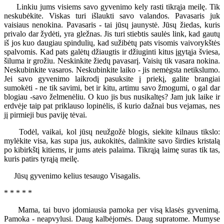
Linkiu jums visiems savo gyvenimo kely rasti tikrąja meilę. Tik
neskubėkite. Viskas turi išlaukti savo valandos. Pavasaris juk
vaisiaus nenokina. Pavasaris - tai jūsų jaunystė. Jūsų žiedas, kuris
privalo dar žydėti, yra gležnas. Jis turi stiebtis saulės link, kad gautų
iš jos kuo daugiau spindulių, kad sužibėtų pats visomis vaivorykštės
spalvomis. Kad pats galėtų džiaugtis ir džiuginti kitus įgytąja šviesa,
šiluma ir grožiu. Neskinkite žiedų pavasarį. Vaisių tik vasara nokina.
Neskubinkite vasaros. Neskubinkite laiko - jis nemėgsta netikslumo.
Jei savo gyvenimo laikrodį pasuksite į priekį, galite brangiai
sumokėti - ne tik savimi, bet ir kitu, artimu savo žmogumi, o gal dar
blogiau -savo želmenėliu. O kuo jis bus nusikaltęs? Jam juk laike ir
erdvėje taip pat priklauso lopinėlis, iš kurio dažnai bus vejamas, nes
jį pirmieji bus paviję tėvai.
Todėl, vaikai, kol jūsų neužgožė blogis, siekite kilnaus tikslo:
mylėkite visa, kas supa jus, aukokitės, dalinkite savo širdies kristalą
po kibirkštį kitiems, ir jums ateis palaima. Tikrąją laimę suras tik tas,
kuris patirs tyrąją meilę.
Jūsų gyvenimo kelius tesaugo Visagalis.
* * * * *
Mama, tai buvo įdomiausia pamoka per visą klasės gyvenimą.
Pamoka - neapvylusi. Daug kalbėjomės. Daug supratome. Mumyse