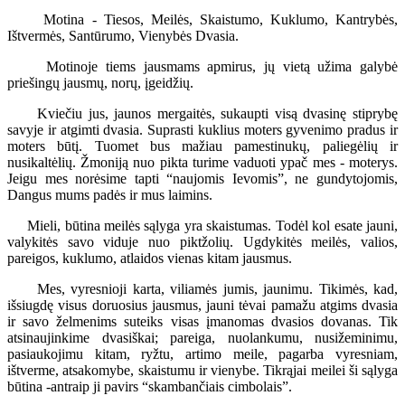
Motina - Tiesos, Meilės, Skaistumo, Kuklumo, Kantrybės,
Ištvermės, Santūrumo, Vienybės Dvasia.
Motinoje tiems jausmams apmirus, jų vietą užima galybė
priešingų jausmų, norų, įgeidžių.
Kviečiu jus, jaunos mergaitės, sukaupti visą dvasinę stiprybę
savyje ir atgimti dvasia. Suprasti kuklius moters gyvenimo pradus ir
moters būtį. Tuomet bus mažiau pamestinukų, paliegėlių ir
nusikaltėlių. Žmoniją nuo pikta turime vaduoti ypač mes - moterys.
Jeigu mes norėsime tapti “naujomis Ievomis”, ne gundytojomis,
Dangus mums padės ir mus laimins.
Mieli, būtina meilės sąlyga yra skaistumas. Todėl kol esate jauni,
valykitės savo viduje nuo piktžolių. Ugdykitės meilės, valios,
pareigos, kuklumo, atlaidos vienas kitam jausmus.
Mes, vyresnioji karta, viliamės jumis, jaunimu. Tikimės, kad,
išsiugdę visus doruosius jausmus, jauni tėvai pamažu atgims dvasia
ir savo želmenims suteiks visas įmanomas dvasios dovanas. Tik
atsinaujinkime dvasiškai; pareiga, nuolankumu, nusižeminimu,
pasiaukojimu kitam, ryžtu, artimo meile, pagarba vyresniam,
ištverme, atsakomybe, skaistumu ir vienybe. Tikrąjai meilei ši sąlyga
būtina -antraip ji pavirs “skambančiais cimbolais”.