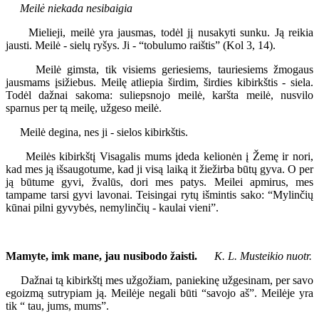
Meilė niekada nesibaigia
Mielieji, meilė yra jausmas, todėl jį nusakyti sunku. Ją reikia
jausti. Meilė - sielų ryšys. Ji - “tobulumo raištis” (Kol 3, 14).
Meilė gimsta, tik visiems geriesiems, tauriesiems žmogaus
jausmams įsižiebus. Meilę atliepia širdim, širdies kibirkštis - siela.
Todėl dažnai sakoma: suliepsnojo meilė, karšta meilė, nusvilo
sparnus per tą meilę, užgeso meilė.
Meilė degina, nes ji - sielos kibirkštis.
Meilės kibirkštį Visagalis mums įdeda kelionėn į Žemę ir nori,
kad mes ją išsaugotume, kad ji visą laiką it žiežirba būtų gyva. O per
ją būtume gyvi, žvalūs, dori mes patys. Meilei apmirus, mes
tampame tarsi gyvi lavonai. Teisingai rytų išmintis sako: “Mylinčių
kūnai pilni gyvybės, nemylinčių - kaulai vieni”.
Mamyte, imk mane, jau nusibodo žaisti.
K. L. Musteikio nuotr.
Dažnai tą kibirkštį mes užgožiam, paniekinę užgesinam, per savo
egoizmą sutrypiam ją. Meilėje negali būti “savojo aš”. Meilėje yra
tik “ tau, jums, mums”.