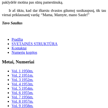
paklydėlė motina pas sūnų pamestinuką.
Ir aš tikiu, kad dar ištarsiu dvasios gilumoj susikaupusį, tik tau
vienai priklausantį vardą: “Mama, Mamyte, mano Saule!”
Tavo Saulius
Pradžia
SVETAINĖS STRUKTŪRA
Kontaktai
Numerių kopijos
Metai, Numeriai
Vol. 1 1950m.
Vol. 2 1951m.
Vol. 3 1952m.
Vol. 4 1953m.
Vol. 5 1954m.
Vol. 6 1955m.
Vol. 7 1956m.
Vol. 8 1957m.
Vol. 9 1958m.