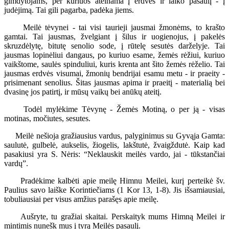
gimdytojams, per kuriuos ateinama į erdvės ir laiko pasaulį - į
judėjimą. Tai gili pagarba, padėka jiems.
Meilė tėvynei - tai visi taurieji jausmai žmonėms, to krašto
gamtai. Tai jausmas, žvelgiant į šilus ir uogienojus, į pakelės
skruzdėlytę, bitutę senolio sode, į rūtelę sesutės darželyje. Tai
jausmas lopinėliui dangaus, po kuriuo esame, žemės rėžiui, kuriuo
vaikštome, saulės spinduliui, kuris krenta ant šito žemės rėželio. Tai
jausmas erdvės visumai, žmonių bendrijai esamu metu - ir praeity -
prisimenant senolius. Šitas jausmas apima ir praeitį - materialią bei
dvasinę jos patirtį, ir mūsų vaikų bei anūkų ateitį.
Todėl mylėkime Tėvynę - Žemės Motiną, o per ją - visas
motinas, močiutes, sesutes.
Meilė nešioja gražiausius vardus, palyginimus su Gyvąja Gamta:
saulutė, gulbelė, aukselis, žiogelis, lakštutė, žvaigždutė. Kaip kad
pasakiusi yra S. Nėris: “Neklauskit meilės vardo, jai - tūkstančiai
vardų”.
Pradėkime kalbėti apie meilę Himnu Meilei, kurį perteikė šv.
Paulius savo laiške Korintiečiams (1 Kor 13, 1-8). Jis išsamiausiai,
tobuliausiai per visus amžius parašęs apie meilę.
Aušryte, tu gražiai skaitai. Perskaityk mums Himną Meilei ir
mintimis nunešk mus į tyrą Meilės pasaulį.