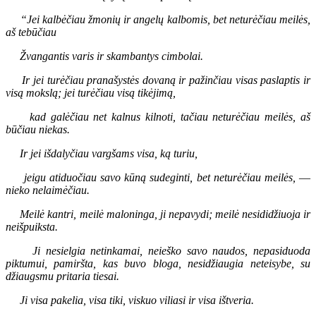
“Jei kalbėčiau žmonių ir angelų kalbomis, bet neturėčiau meilės,
aš tebūčiau
Žvangantis varis ir skambantys cimbolai.
Ir jei turėčiau pranašystės dovaną ir pažinčiau visas paslaptis ir
visą mokslą; jei turėčiau visą tikėjimą,
kad galėčiau net kalnus kilnoti, tačiau neturėčiau meilės, aš
būčiau niekas.
Ir jei išdalyčiau vargšams visa, ką turiu,
jeigu atiduočiau savo kūną sudeginti, bet neturėčiau meilės,
—
nieko nelaimėčiau.
Meilė kantri, meilė maloninga, ji nepavydi; meilė nesididžiuoja ir
neišpuiksta.
Ji nesielgia netinkamai, neieško savo naudos, nepasiduoda
piktumui, pamiršta, kas buvo bloga, nesidžiaugia neteisybe, su
džiaugsmu pritaria tiesai.
Ji visa pakelia, visa tiki, viskuo viliasi ir visa ištveria.