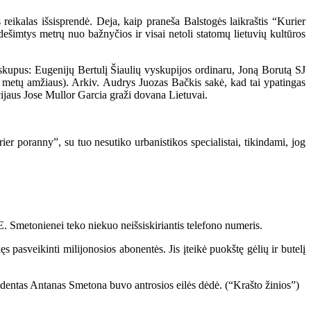
ikalas išsisprendė. Deja, kaip praneša Balstogės laikraštis “Kurier
ešimtys metrų nuo bažnyčios ir visai netoli statomų lietuvių kultūros
kupus: Eugenijų Bertulį Šiaulių vyskupijos ordinaru, Joną Borutą SJ
9 metų amžiaus). Arkiv. Audrys Juozas Bačkis sakė, kad tai ypatingas
cijaus Jose Mullor Garcia graži dovana Lietuvai.
r poranny”, su tuo nesutiko urbanistikos specialistai, tikindami, jog
 Smetonienei teko niekuo neišsiskiriantis telefono numeris.
 pasveikinti milijonosios abonentės. Jis įteikė puokštę gėlių ir butelį
identas Antanas Smetona buvo antrosios eilės dėdė. (“Krašto žinios”)