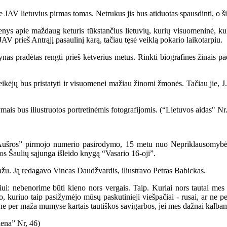
 JAV lietuvius pirmas tomas. Netrukus jis bus atiduotas spausdinti, o 
apie maždaug keturis tūkstančius lietuvių, kurių visuomeninė, kultūr
JAV prieš Antrąjį pasaulinį karą, tačiau tęsė veiklą pokario laikotarpiu.
s pradėtas rengti prieš ketverius metus. Rinkti biografines žinais padė
ikėjų bus pristatyti ir visuomenei mažiau žinomi žmonės. Tačiau jie, J
is bus iliustruotos portretinėmis fotografijomis. (“Lietuvos aidas" Nr
šros” pirmojo numerio pasirodymo, 15 metu nuo Nepriklausomybės 
s Šaulių sąjunga išleido knygą “Vasario 16-oji”.
žu. Ją redagavo Vincas Daudžvardis, iliustravo Petras Babickas.
: nebenorime būti kieno nors vergais. Taip. Kuriai nors tautai mes
, kuriuo taip pasižymėjo mūsų paskutinieji viešpačiai - rusai, ar ne
r ne per maža mumyse kartais tautiškos savigarbos, jei mes dažnai kalbam
iena” Nr, 46)