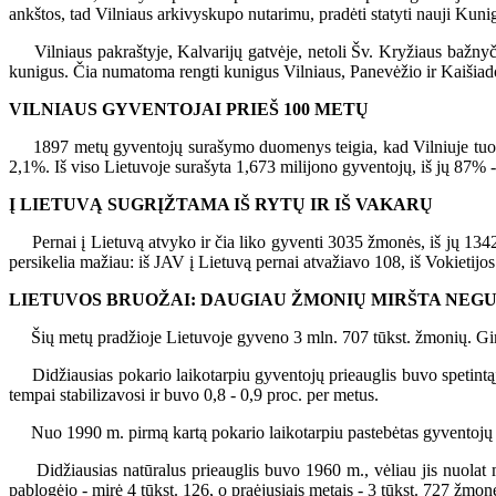
ankštos, tad Vilniaus arkivyskupo nutarimu, pradėti statyti nauji Kunig
Vilniaus pakraštyje, Kalvarijų gatvėje, netoli Šv. Kryžiaus bažnyčio
kunigus. Čia numatoma rengti kunigus Vilniaus, Panevėžio ir Kaišiad
VILNIAUS GYVENTOJAI PRIEŠ 100 METŲ
1897 metų gyventojų surašymo duomenys teigia, kad Vilniuje tuomet
2,1%. Iš viso Lietuvoje surašyta 1,673 milijono gyventojų, iš jų 87%
Į LIETUVĄ SUGRĮŽTAMA IŠ RYTŲ IR IŠ VAKARŲ
Pernai į Lietuvą atvyko ir čia liko gyventi 3035 žmonės, iš jų 1342 tu
persikelia mažiau: iš JAV į Lietuvą pernai atvažiavo 108, iš Vokietijos 
LIETUVOS BRUOŽAI: DAUGIAU ŽMONIŲ MIRŠTA NEGU 
Šių metų pradžioje Lietuvoje gyveno 3 mln. 707 tūkst. žmonių. Gim
Didžiausias pokario laikotarpiu gyventojų prieauglis buvo spetintąjį
tempai stabilizavosi ir buvo 0,8 - 0,9 proc. per metus.
Nuo 1990 m. pirmą kartą pokario laikotarpiu pastebėtas gyventojų 
Didžiausias natūralus prieauglis buvo 1960 m., vėliau jis nuolat m
pablogėjo - mirė 4 tūkst. 126, o praėjusiais metais - 3 tūkst. 727 žm