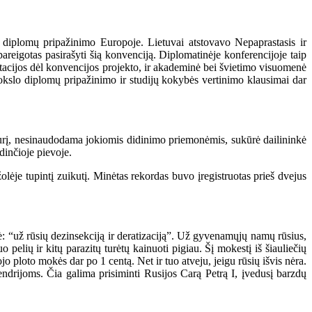
lomų pripažinimo Europoje. Lietuvai atstovavo Nepaprastasis ir
įpareigotas pasirašyti šią konvenciją. Diplomatinėje konferencijoje taip
acijos dėl konvencijos projekto, ir akademinė bei švietimo visuomenė
mokslo diplomų pripažinimo ir studijų kokybės vertinimo klausimai dar
kurį, nesinaudodama jokiomis didinimo priemonėmis, sukūrė dailininkė
dinčioje pievoje.
ėje tupintį zuikutį. Minėtas rekordas buvo įregistruotas prieš dvejus
: “už rūsių dezinsekciją ir deratizaciją”. Už gyvenamųjų namų rūsius,
elių ir kitų parazitų turėtų kainuoti pigiau. Šį mokestį iš šiauliečių
ploto mokės dar po 1 centą. Net ir tuo atveju, jeigu rūsių išvis nėra.
ndrijoms. Čia galima prisiminti Rusijos Carą Petrą I, įvedusį barzdų