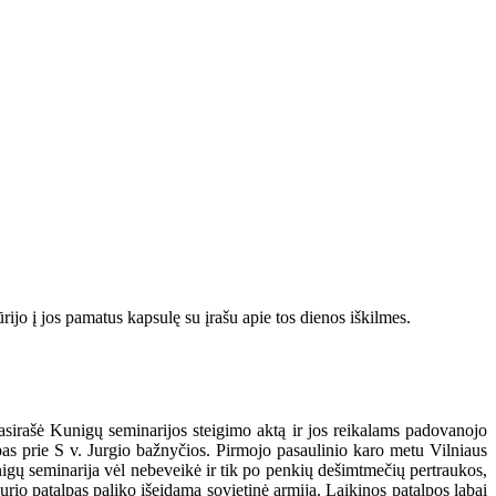
o į jos pamatus kapsulę su įrašu apie tos dienos iškilmes.
sirašė Kunigų seminarijos steigimo aktą ir jos reikalams padovanojo
as prie S v. Jurgio bažnyčios. Pirmojo pasaulinio karo metu Vilniaus
igų seminarija vėl nebeveikė ir tik po penkių dešimtmečių pertraukos,
rio patalpas paliko išeidama sovietinė armija. Laikinos patalpos labai