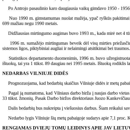
Po Antrojo pasaulinio karo daugiausia vaikų gimdavo 1950 - 1956 m.,
Nuo 1990 m. gimstamumas nuolat mažėja, ypač ryškūs pakitimai buvo 
699 mažiau negu 1990 metais.
Didžiausias mirtingumo augimas buvo 1993 m., kada mirė net 4 tū
1996 m. sumažėjo mirtingumas beveik dėl visų mirties priežasčių, ta
sistemos ligos, piktybiniai augliai ir nelaimingi atsitikimai bei traumos
Statistikos departamento duomenimis, 1996 m. buvo užregistruota 
ištuokų, tai yra 1 tūkst. 89 daugiau nei 1995 metais. Ištuokų rodiklis l
NEDARBAS VILNIUJE DIDĖS
Prognozuojama, kad bedarbių skaičius Vilniuje didės ir metų pabaigo
Pagal ją numatoma, kad Vilniaus darbo birža į naujas darbo vietas įda
33 tūkst. žmonių. Pasak Darbo biržos direktoriaus Juozo Kankevičiaus
Dalis bedarbių bus nukreipta į viešuosius darbus. Šiam reikalui saviva
Nedarbo lygis Vilniuje šių metų pabaigoje sudarys apie 7,1 proc. Kas 
RENGIAMAS DVIEJŲ TOMŲ LEIDINYS APIE JAV LIETU