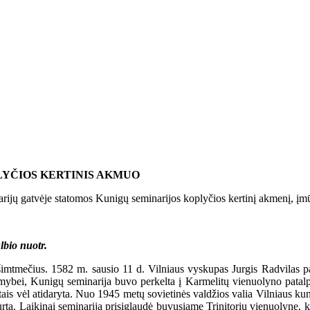
LYČIOS KERTINIS AKMUO
 gatvėje statomos Kunigų seminarijos koplyčios kertinį akmenį, įmūrij
bio nuotr.
mtmečius. 1582 m. sausio 11 d. Vilniaus vyskupas Jurgis Radvilas pa
mybei, Kunigų seminarija buvo perkelta į Karmelitų vienuolyno patalp
s vėl atidaryta. Nuo 1945 metų sovietinės valdžios valia Vilniaus kun
ta. Laikinai seminarija prisiglaudė buvusiame Trinitorių vienuolyne, ku