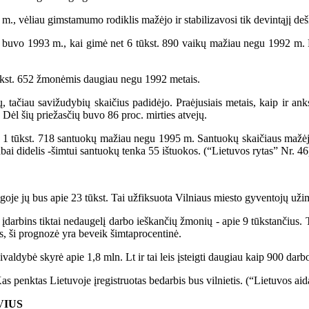
 vėliau gimstamumo rodiklis mažėjo ir stabilizavosi tik devintąjį deš
1993 m., kai gimė net 6 tūkst. 890 vaikų mažiau negu 1992 m. Praėju
kst. 652 žmonėmis daugiau negu 1992 metais.
čiau savižudybių skaičius padidėjo. Praėjusiais metais, kaip ir ankste
. Dėl šių priežasčių buvo 86 proc. mirties atvejų.
1 tūkst. 718 santuokų mažiau negu 1995 m. Santuokų skaičiaus mažėji
abai didelis -šimtui santuokų tenka 55 ištuokos. (“Lietuvos rytas” Nr. 46
je jų bus apie 23 tūkst. Tai užfiksuota Vilniaus miesto gyventojų uži
rbins tiktai nedaugelį darbo ieškančių žmonių - apie 9 tūkstančius. Tu
, ši prognozė yra beveik šimtaprocentinė.
ldybė skyrė apie 1,8 mln. Lt ir tai leis įsteigti daugiau kaip 900 darb
penktas Lietuvoje įregistruotas bedarbis bus vilnietis. (“Lietuvos aid
VIUS