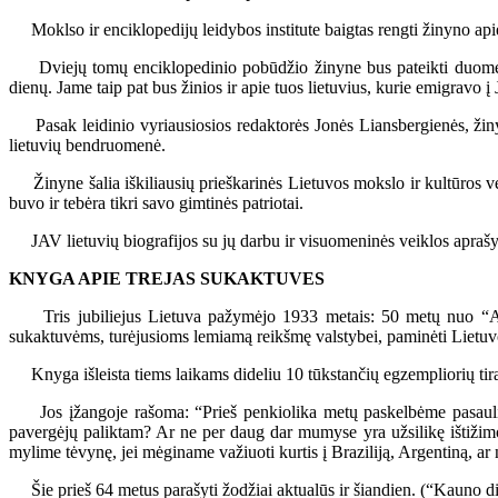
Moklso ir enciklopedijų leidybos institute baigtas rengti žinyno apie
Dviejų tomų enciklopedinio pobūdžio žinyne bus pateikti duomenys 
dienų. Jame taip pat bus žinios ir apie tuos lietuvius, kurie emigravo į 
Pasak leidinio vyriausiosios redaktorės Jonės Liansbergienės, žinyna
lietuvių bendruomenė.
Žinyne šalia iškiliausių prieškarinės Lietuvos mokslo ir kultūros ve
buvo ir tebėra tikri savo gimtinės patriotai.
JAV lietuvių biografijos su jų darbu ir visuomeninės veiklos aprašyma
KNYGA APIE TREJAS SUKAKTUVES
Tris jubiliejus Lietuva pažymėjo 1933 metais: 50 metų nuo “Au
sukaktuvėms, turėjusioms lemiamą reikšmę valstybei, paminėti Lietuvo
Knyga išleista tiems laikams dideliu 10 tūkstančių egzempliorių tira
Jos įžangoje rašoma: “Prieš penkiolika metų paskelbėme pasauliui
pavergėjų paliktam? Ar ne per daug dar mumyse yra užsilikę ištižimo
mylime tėvynę, jei mėginame važiuoti kurtis į Braziliją, Argentiną, a
Šie prieš 64 metus parašyti žodžiai aktualūs ir šiandien. (“Kauno d