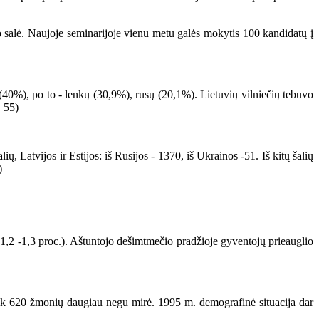
o salė. Naujoje seminarijoje vienu metu galės mokytis 100 kandidatų į
%), po to - lenkų (30,9%), rusų (20,1%). Lietuvių vilniečių tebuvo
. 55)
 Latvijos ir Estijos: iš Rusijos - 1370, iš Ukrainos -51. Iš kitų šalių
)
1,2 -1,3 proc.). Aštuntojo dešimtmečio pradžioje gyventojų prieauglio
tik 620 žmonių daugiau negu mirė. 1995 m. demografinė situacija dar