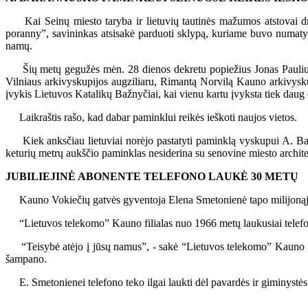
Kai Seinų miesto taryba ir lietuvių tautinės mažumos atstovai drau
poranny”, savininkas atsisakė parduoti sklypą, kuriame buvo numatyta
namų.
Šių metų gegužės mėn. 28 dienos dekretu popiežius Jonas Paulius II
Vilniaus arkivyskupijos augziliaru, Rimantą Norvilą Kauno arkivysku
įvykis Lietuvos Katalikų Bažnyčiai, kai vienu kartu įvyksta tiek daug
Laikraštis rašo, kad dabar paminklui reikės ieškoti naujos vietos.
Kiek anksčiau lietuviai norėjo pastatyti paminklą vyskupui A. Barana
keturių metrų aukščio paminklas nesiderina su senovine miesto archite
JUBILIEJINĖ ABONENTE TELEFONO LAUKĖ 30 METŲ
Kauno Vokiečių gatvės gyventoja Elena Smetonienė tapo milijonąja 
“Lietuvos telekomo” Kauno filialas nuo 1966 metų laukusiai telefono 
“Teisybė atėjo į jūsų namus”, - sakė “Lietuvos telekomo” Kauno filialo
šampano.
E. Smetonienei telefono teko ilgai laukti dėl pavardės ir giminystės 