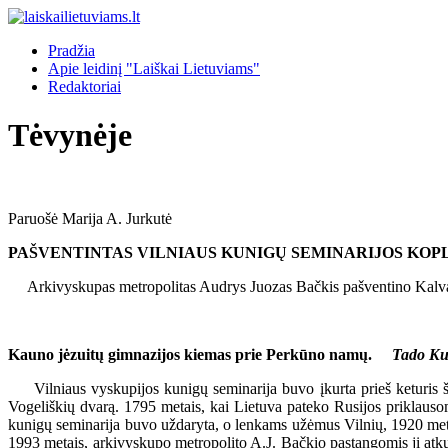
Pradžia
Apie leidinį "Laiškai Lietuviams"
Redaktoriai
Tėvynėje
Paruošė Marija A. Jurkutė
PAŠVENTINTAS VILNIAUS KUNIGŲ SEMINARIJOS KOP
Arkivyskupas metropolitas Audrys Juozas Bačkis pašventino Kalvarijų
Kauno jėzuitų gimnazijos kiemas prie Perkūno namų.
Tado Kul
Vilniaus vyskupijos kunigų seminarija buvo įkurta prieš keturis ši
Vogeliškių dvarą. 1795 metais, kai Lietuva pateko Rusijos priklauso
kunigų seminarija buvo uždaryta, o lenkams užėmus Vilnių, 1920 metai
1993 metais, arkivyskupo metropolito A.J. Bačkio pastangomis ji atkur