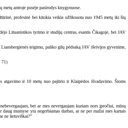
šių metų antroje pusėje pasirodys knygynuose.
inė, profesinė bei kitokia veikla užfiksuota nuo 1945 metų iki šių
jo Lituanistikos tyrimo ir studijų centras, esantis Čikagoje, bei JAV
. Liansbergienės teigimu, paliko gilų pėdsaką JAV išeivijos gyvenime,
. 71)
atgavimo ir 10 metų nuo pajūrio ir Klaipėdos išvadavimo. Šioms
 nebevergaujam, bet ar mes nevergaujam kuriam nors įpročiui, mūsų
 per daug mumyse yra negerbiamas darbas, ar ne per mažai mes kartais
e ne lietuviškai?”