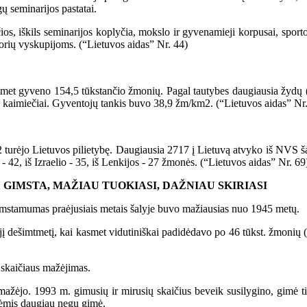
ų seminarijos pastatai.
s, iškils seminarijos koplyčia, mokslo ir gyvenamieji korpusai, sport
orių vyskupijoms. (“Lietuvos aidas” Nr. 44)
 gyveno 154,5 tūkstančio žmonių. Pagal tautybes daugiausia žydų (40
 - kaimiečiai. Gyventojų tankis buvo 38,9 žm/km2. (“Lietuvos aidas” Nr
rėjo Lietuvos pilietybę. Daugiausia 2717 į Lietuvą atvyko iš NVS šalių,
- 42, iš Izraelio - 35, iš Lenkijos - 27 žmonės. (“Lietuvos aidas” Nr. 69
GIMSTA, MAŽIAU TUOKIASI, DAŽNIAU SKIRIASI
stamumas praėjusiais metais šalyje buvo mažiausias nuo 1945 metų.
 dešimtmetį, kai kasmet vidutiniškai padidėdavo po 46 tūkst. žmonių (
skaičiaus mažėjimas.
ažėjo. 1993 m. gimusių ir mirusių skaičius beveik susilygino, gimė 
onėmis daugiau negu gimė.