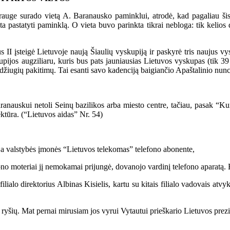
ge surado vietą A. Baranausko paminklui, atrodė, kad pagaliau šis re
 pastatyti paminklą. O vieta buvo parinkta tikrai nebloga: tik kelios d
 įsteigė Lietuvoje naują Šiaulių vyskupiją ir paskyrė tris naujus vys
pijos augziliaru, kuris bus pats jauniausias Lietuvos vyskupas (tik 3
 džiugių pakitimų. Tai esanti savo kadenciją baigiančio Apaštalinio nun
uskui netoli Seinų bazilikos arba miesto centre, tačiau, pasak “Kurie
ktūra. (“Lietuvos aidas” Nr. 54)
valstybės įmonės “Lietuvos telekomas” telefono abonente,
moteriai jį nemokamai prijungė, dovanojo vardinį telefono aparatą. E.
 direktorius Albinas Kisielis, kartu su kitais filialo vadovais atvykęs
ryšių. Mat pernai mirusiam jos vyrui Vytautui prieškario Lietuvos prez