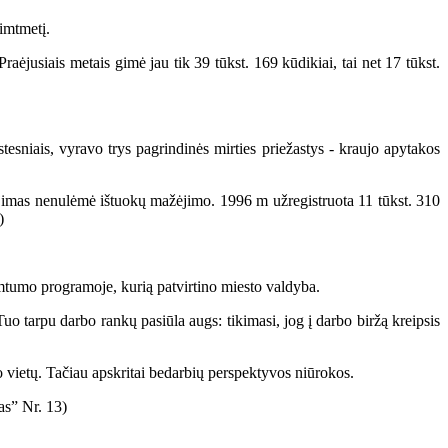
imtmetį.
siais metais gimė jau tik 39 tūkst. 169 kūdikiai, tai net 17 tūkst.
sniais, vyravo trys pagrindinės mirties priežastys - kraujo apytakos
mas nenulėmė ištuokų mažėjimo. 1996 m užregistruota 11 tūkst. 310
)
mtumo programoje, kurią patvirtino miesto valdyba.
o tarpu darbo rankų pasiūla augs: tikimasi, jog į darbo biržą kreipsis
o vietų. Tačiau apskritai bedarbių perspektyvos niūrokos.
as” Nr. 13)