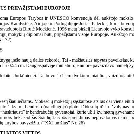
US PRIPAŽĮSTAMI EUROPOJE
oma Europos Tarybos ir UNESCO konvencija dėl aukštojo mokslo dip
rijos Karalystėje, Airijoje ir Portugalijoje Justas Paleckis, kuris buvo 
 pavaduotoja Birutė Mockienė. 1996 metų birželį Lietuvoje vyko konsult
ukštųjų mokyklų diplomai būtų pripažįstami visoje Europoje. Aukštojo 
r. 32)
S
gą įrašė naują dailės rekordą. Tai - mažiausias tapytas paveikslas, 
51 ir 0,54 cm. Daugiaspalvėje miniatiūroje autorė pavaizdavo namelį žy
itei-Jurkūnienei. Tai buvo 1x1 cm dydžio miniatiūra, vaizduojanti žol
į šiauliečiams. Mokesčių mokėtojų sąskaitose atsiras dar viena eilutė
to 1 kv. m. bendrojo (naudingojo) ploto. Didesnių rūsių išvalymas nuo p
uskriausti” ir bendrabučių gyventojai, kurie už 1 kv. metrą gyvenamojo 
i nors tiek, kad šis Šiaulių tarybos sprendimas neprivalomas namų be
ulių tarybos pavyzdžiu. (“XXI amžius” Nr. 26)
TI KITOS VIETOS