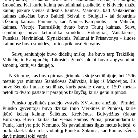
žmonėms. Kai kurių kaimų pavadinimai pasikeitė, o iš dviejų mažų
kaimų įsikūrė vienas didesnis kaimas. Manoma, kad Vaitakiemio
kaimas anksčiau buvo Baltieji Seivai, o Stulgiai - tai dabartinis
Ožkinių kaimas. Paminėta, kad Naujas Kampuotis - tai Valinčių
kaimas. Vietoje Taurusiškių dvaro buvo Taurų kaimas. Seivų
seniūnijoje buvo keturiolika smuklių. Vidugiriai, Vaitakiemis,
Punskas, Navininkai, Slynakiemis, Paliūnai ir Pristavonys - šiuose
kaimuose buvo smuklės, kurios priklausė Seivams.
Seivų seniūnijoje buvo didelių miškų. Jie buvo tarp Trakiškių,
Valinčių ir Kampuočių. Likusieji žemės plotai buvo apgyvendinti
žmonių, kurių vis daugėjo.
Nežinome, kas buvo pirmas girininkas šioje seniūnijoje, bet 1596
metais yra minimas Stanislovas Zalivskis, kilęs iš Mazovijos. Jis
buvo Senojo Punsko seniūnas, kuris pastatė dvarą, o 1597 metais
netoli to dvaro pastatė ir parapijos bažnyčią, kuria gerai rūpinosi.
Punsko apylinkės pradėjo vystytis XVI-tame amžiuje. Pirmieji
Punsko gyventojai buvo dzūkai (nuo Merkinės ir Punios), kurie
įkūrė keletą kaimų: Šaltėnus, Kreivėnus, Buivydžius (dabar
Burokai). Buvo įkurtas dar vienas kaimas Punia, prisimindami tą
Punią, kuri yra prie Nemuno. Šis pavadinimas ilgus metus keitėsi, o
po kažkiek laiko imta vadinti jį Punsku. Sakoma, kad Punios ežeras
davė miestui tokį vardą.