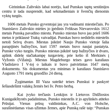
Girininkas Zalivskis labai norėjo, kad Punskas taptų seniūnijos
centru ir tada nusprendė, kad sekmadieniais ir švenčių dienomis
vyktų turgūs.
1606 metais Punsko gyventojai jau yra vadinami miestiečiais. Po
Stanislavo Zalivskio mirties jo įpėdinis Feliksas Nievarovskis 1612
metais Punską pavadino miestu. Punsko miestas buvo jau prieš 1606
metus ir priklausė Trakų vaivadijai. Punskas buvo nedidelis miestelis
netoli Seivų dvaro. Miestas įsikūrė Naujo Punsko vietoje šalia
parapijinės bažnyčios, kuri 1597 metais buvo naujai pastatyta.
Punske vyko turgūs. Punsko miestas įsikūrė tarp bažnyčios ir dvaro,
aplink didelę stačiakampę turgavietę, prie kelio iš Merkinės į
Vyžonis (Vižainį). Miestas Magdeburgo teises gavo karaliaus
Vladislavo I V-toj o laikais ir buvo patvirtintas 1647 metų
dokumentu. Sis dokumentas yra minimas ir karaliaus Stanislavo
Augusto 1791 metų gruodžio 24 dieną.
Žygimantas III Vaza suteikė teises Punskui ir paskyrė
šešiasdešimt valakų žemės bei šv. Petro herbą.
Kai įvyko trečiasis Lenkijos ir Lietuvos Didžiosios
Kunigaikštystės padalinimas, Punsko miestelis ir jo apylinkės atiteko
Prūsijai. Vienas prūsų valdininkas, A.C. von Holsche,
surašinėdamas visas užimtas žemes, apie Punską rašė taip: “Punskas