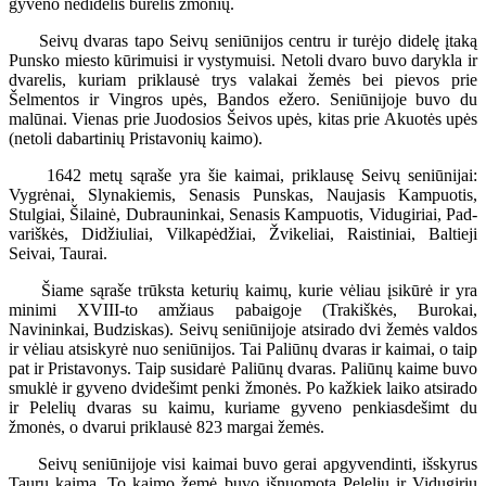
gyveno nedidelis būrelis žmonių.
Seivų dvaras tapo Seivų seniūnijos centru ir turėjo didelę įtaką
Punsko miesto kūrimuisi ir vystymuisi. Netoli dvaro buvo darykla ir
dvarelis, kuriam priklausė trys valakai žemės bei pievos prie
Šelmentos ir Vingros upės, Bandos ežero. Seniūnijoje buvo du
malūnai. Vienas prie Juodosios Šeivos upės, kitas prie Akuotės upės
(netoli dabartinių Pristavonių kaimo).
1642 metų sąraše yra šie kaimai, priklausę Seivų seniūnijai:
Vygrėnai, Slynakiemis, Senasis Punskas, Naujasis Kampuotis,
Stulgiai, Šilainė, Dubrauninkai, Senasis Kampuotis, Vidugiriai, Pad-
variškės, Didžiuliai, Vilkapėdžiai, Žvikeliai, Raistiniai, Baltieji
Seivai, Taurai.
Šiame sąraše trūksta keturių kaimų, kurie vėliau įsikūrė ir yra
minimi XVIII-to amžiaus pabaigoje (Trakiškės, Burokai,
Navininkai, Budziskas). Seivų seniūnijoje atsirado dvi žemės valdos
ir vėliau atsiskyrė nuo seniūnijos. Tai Paliūnų dvaras ir kaimai, o taip
pat ir Pristavonys. Taip susidarė Paliūnų dvaras. Paliūnų kaime buvo
smuklė ir gyveno dvidešimt penki žmonės. Po kažkiek laiko atsirado
ir Pelelių dvaras su kaimu, kuriame gyveno penkiasdešimt du
žmonės, o dvarui priklausė 823 margai žemės.
Seivų seniūnijoje visi kaimai buvo gerai apgyvendinti, išskyrus
Taurų kaimą. To kaimo žemė buvo išnuomota Pelelių ir Vidugirių