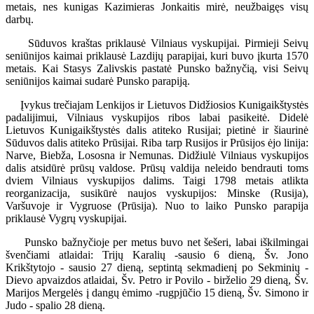
metais, nes kunigas Kazimieras Jonkaitis mirė, neužbaigęs visų
darbų.
Sūduvos kraštas priklausė Vilniaus vyskupijai. Pirmieji Seivų
seniūnijos kaimai priklausė Lazdijų parapijai, kuri buvo įkurta 1570
metais. Kai Stasys Zalivskis pastatė Punsko bažnyčią, visi Seivų
seniūnijos kaimai sudarė Punsko parapiją.
Įvykus trečiajam Lenkijos ir Lietuvos Didžiosios Kunigaikštystės
padalijimui, Vilniaus vyskupijos ribos labai pasikeitė. Didelė
Lietuvos Kunigaikštystės dalis atiteko Rusijai; pietinė ir šiaurinė
Sūduvos dalis atiteko Prūsijai. Riba tarp Rusijos ir Prūsijos ėjo linija:
Narve, Biebža, Lososna ir Nemunas. Didžiulė Vilniaus vyskupijos
dalis atsidūrė prūsų valdose. Prūsų valdija neleido bendrauti toms
dviem Vilniaus vyskupijos dalims. Taigi 1798 metais atlikta
reorganizacija, susikūrė naujos vyskupijos: Minske (Rusija),
Varšuvoje ir Vygruose (Prūsija). Nuo to laiko Punsko parapija
priklausė Vygrų vyskupijai.
Punsko bažnyčioje per metus buvo net šešeri, labai iškilmingai
švenčiami atlaidai: Trijų Karalių -sausio 6 dieną, Šv. Jono
Krikštytojo - sausio 27 dieną, septintą sekmadienį po Sekminių -
Dievo apvaizdos atlaidai, Šv. Petro ir Povilo - birželio 29 dieną, Šv.
Marijos Mergelės į dangų ėmimo -rugpjūčio 15 dieną, Šv. Simono ir
Judo - spalio 28 dieną.