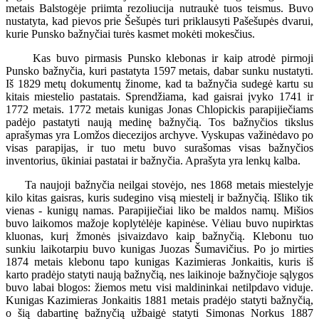
metais Balstogėje priimta rezoliucija nutraukė tuos teismus. Buvo
nustatyta, kad pievos prie Šešupės turi priklausyti Pašešupės dvarui,
kurie Punsko bažnyčiai turės kasmet mokėti mokesčius.
Kas buvo pirmasis Punsko klebonas ir kaip atrodė pirmoji
Punsko bažnyčia, kuri pastatyta 1597 metais, dabar sunku nustatyti.
Iš 1829 metų dokumentų žinome, kad ta bažnyčia sudegė kartu su
kitais miestelio pastatais. Sprendžiama, kad gaisrai įvyko 1741 ir
1772 metais. 1772 metais kunigas Jonas Chlopickis parapijiečiams
padėjo pastatyti naują medinę bažnyčią. Tos bažnyčios tikslus
aprašymas yra Lomžos diecezijos archyve. Vyskupas važinėdavo po
visas parapijas, ir tuo metu buvo surašomas visas bažnyčios
inventorius, ūkiniai pastatai ir bažnyčia. Aprašyta yra lenkų kalba.
Ta naujoji bažnyčia neilgai stovėjo, nes 1868 metais miestelyje
kilo kitas gaisras, kuris sudegino visą miestelį ir bažnyčią. Išliko tik
vienas - kunigų namas. Parapijiečiai liko be maldos namų. Mišios
buvo laikomos mažoje koplytėlėje kapinėse. Vėliau buvo nupirktas
kluonas, kurį žmonės įsivaizdavo kaip bažnyčią. Klebonu tuo
sunkiu laikotarpiu buvo kunigas Juozas Šumavičius. Po jo mirties
1874 metais klebonu tapo kunigas Kazimieras Jonkaitis, kuris iš
karto pradėjo statyti naują bažnyčią, nes laikinoje bažnyčioje sąlygos
buvo labai blogos: žiemos metu visi maldininkai netilpdavo viduje.
Kunigas Kazimieras Jonkaitis 1881 metais pradėjo statyti bažnyčią,
o šią dabartinę bažnyčią užbaigė statyti Simonas Norkus 1887