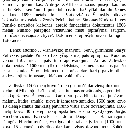
kaimo vargonininkas. Antroje XVIII-jo amžiaus pusėje karalius
leido Seivų seniūnui Lipnickiui paskirti bažnyčiai dar du žemės
valakus. 1699 metais Jonas Bortkevi-čius Šilanskis atidavė
bažnyčiai tris valakus žemės Pelelių kaime. Simonas Nurkus, buvęs
Punsko parapijos klebonas, aprašė fundacinius dokumentus 1806
metais Punsko parapijos vizitavimo metu (aprašymai saugomi
Lomžos diecezijos archyve). Dokumentai aprašyti buvo ir kunigo J.
Totoraičio.
Lenkų istoriko J. Visnievskio manymu, Seivų girininkas Stasys
Zalivskis pastatė Punsko bažnyčią, kurią pats aprūpino. Karalius
vėliau 1597 metais patvirtino apdovanojimą. Antras Zalivskio
dokumentas iš 1600 metų liko neįteisintas, nes nėra karaliaus parašo
ir antspaudo. Šiuo dokumentu norėjo dar kartą patvirtinti tą
apdovanojimą ir nustatyti klebono valdų ribas.
Zalivskis 1606 metų kovo 1 dieną paruošė dar vieną dokumentą
klebonui Mikalojui Ušinskiui, paskirdamas ne aštuonis, o penkiolika
valakų žemės Šaltėnuose, kartu su pavaldiniais, nauju dvaru,
malūnu, kūdra, smukle, pieva ir žeme tarp smuklės. 1606 metų kovo
13 dieną karalius dar kartą patvirtino visus šiuos dovanojimus. 1606
metų kovo 30 dieną Trakų apskrities teismo vykdytojas Jurgis
Hrechorovičius Ivaševskis su Jonu Daugėla ir Baltramiejumi
Daugėla Hrechorovičiais, vykdydami karaliaus įsakymą (1606 metų
kovo 15 dienos), patvirtino dar kartą visus dovanojimus. Šaltėnų