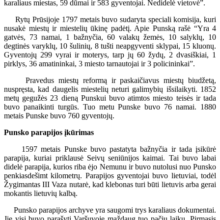
karaliaus miestas, 59 dūmai ir 583 gyventojai. Nedidelė vietovė”.
Rytų Prūsijoje 1797 metais buvo sudaryta speciali komisija, kuri
nusakė miestų ir miestelių ūkinę padėtį. Apie Punską rašė “Yra 4
gatvės, 73 namai, 1 bažnyčia, 60 valakų žemės, 10 salyklų, 10
degtinės varyklų, 10 šulinių, 8 tušti neapgyventi sklypai, 15 kluonų.
Gyventojų 299 vyrai ir moterys, tarp jų 60 žydų, 2 dvasiškiai, 1
pirklys, 36 amatininkai, 3 miesto tarnautojai ir 3 policininkai”.
Pravedus miestų reformą ir paskaičiavus miestų biudžetą,
nuspręsta, kad daugelis miestelių neturi galimybių išsilaikyti. 1852
metų gegužės 23 dieną Punskui buvo atimtos miesto teisės ir tada
buvo panaikinti turgūs. Tuo metu Punske buvo 76 namai. 1880
metais Punske buvo 760 gyventojų.
Punsko parapijos įkūrimas
1597 metais Punske buvo pastatyta bažnyčia ir tada įsikūrė
parapija, kuriai priklausė Seivų seniūnijos kaimai. Tai buvo labai
didelė parapija, kurios riba ėjo Nemunu ir buvo nutolusi nuo Punsko
penkiasdešimt kilometrų. Parapijos gyventojai buvo lietuviai, todėl
Žygimantas III Vaza nutarė, kad klebonas turi būti lietuvis arba gerai
mokantis lietuvių kalbą.
Punsko parapijos archyve yra saugomi trys karaliaus dokumentai.
Jie visi buvo parašyti Varšuvoje maždaug tuo pačiu laiku. Pirmasis