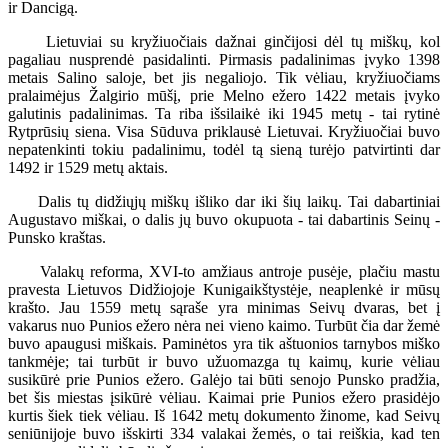
ir Dancigą.
Lietuviai su kryžiuočiais dažnai ginčijosi dėl tų miškų, kol
pagaliau nusprendė pasidalinti. Pirmasis padalinimas įvyko 1398
metais Salino saloje, bet jis negaliojo. Tik vėliau, kryžiuočiams
pralaimėjus Žalgirio mūšį, prie Melno ežero 1422 metais įvyko
galutinis padalinimas. Ta riba išsilaikė iki 1945 metų - tai rytinė
Rytprūsių siena. Visa Sūduva priklausė Lietuvai. Kryžiuočiai buvo
nepatenkinti tokiu padalinimu, todėl tą sieną turėjo patvirtinti dar
1492 ir 1529 metų aktais.
Dalis tų didžiųjų miškų išliko dar iki šių laikų. Tai dabartiniai
Augustavo miškai, o dalis jų buvo okupuota - tai dabartinis Seinų -
Punsko kraštas.
Valakų reforma, XVI-to amžiaus antroje pusėje, plačiu mastu
pravesta Lietuvos Didžiojoje Kunigaikštystėje, neaplenkė ir mūsų
krašto. Jau 1559 metų sąraše yra minimas Seivų dvaras, bet į
vakarus nuo Punios ežero nėra nei vieno kaimo. Turbūt čia dar žemė
buvo apaugusi miškais. Paminėtos yra tik aštuonios tarnybos miško
tankmėje; tai turbūt ir buvo užuomazga tų kaimų, kurie vėliau
susikūrė prie Punios ežero. Galėjo tai būti senojo Punsko pradžia,
bet šis miestas įsikūrė vėliau. Kaimai prie Punios ežero prasidėjo
kurtis šiek tiek vėliau. Iš 1642 metų dokumento žinome, kad Seivų
seniūnijoje buvo išskirti 334 valakai žemės, o tai reiškia, kad ten