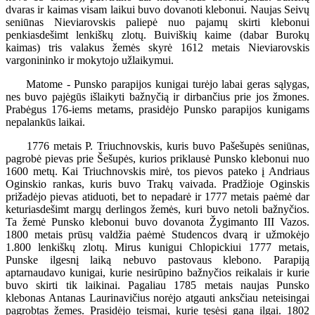
dvaras ir kaimas visam laikui buvo dovanoti klebonui. Naujas Seivų
seniūnas Nieviarovskis paliepė nuo pajamų skirti klebonui
penkiasdešimt lenkiškų zlotų. Buiviškių kaime (dabar Burokų
kaimas) tris valakus žemės skyrė 1612 metais Nieviarovskis
vargonininko ir mokytojo užlaikymui.
Matome - Punsko parapijos kunigai turėjo labai geras sąlygas,
nes buvo pajėgūs išlaikyti bažnyčią ir dirbančius prie jos žmones.
Prabėgus 176-iems metams, prasidėjo Punsko parapijos kunigams
nepalankūs laikai.
1776 metais P. Triuchnovskis, kuris buvo Pašešupės seniūnas,
pagrobė pievas prie Šešupės, kurios priklausė Punsko klebonui nuo
1600 metų. Kai Triuchnovskis mirė, tos pievos pateko į Andriaus
Oginskio rankas, kuris buvo Trakų vaivada. Pradžioje Oginskis
prižadėjo pievas atiduoti, bet to nepadarė ir 1777 metais paėmė dar
keturiasdešimt margų derlingos žemės, kuri buvo netoli bažnyčios.
Ta žemė Punsko klebonui buvo dovanota Žygimanto III Vazos.
1800 metais prūsų valdžia paėmė Studencos dvarą ir užmokėjo
1.800 lenkiškų zlotų. Mirus kunigui Chlopickiui 1777 metais,
Punske ilgesnį laiką nebuvo pastovaus klebono. Parapiją
aptarnaudavo kunigai, kurie nesirūpino bažnyčios reikalais ir kurie
buvo skirti tik laikinai. Pagaliau 1785 metais naujas Punsko
klebonas Antanas Laurinavičius norėjo atgauti anksčiau neteisingai
pagrobtas žemes. Prasidėjo teismai, kurie tęsėsi gana ilgai. 1802