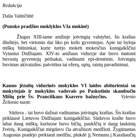
Redakcija
Dalia Valinčiūtė
(Punsko pradžios moklyklos VIa mokinė)
Žlugus XIII-tame amžiuje jotvingių valstybei, šis kraštas
ištuštėjo, bet vietomis dar liko po kelis gyventojus. Apie tai byloja
miškų bitininkai, kurie turėjo mokėti mokesčius kunigaikščiui
Vytautui Didžiajam. XIV-to amžiaus viduryje dar buvo matomi
buvusių gyventojų pėdsakai, vadinami epi-demėmis. Jotvingių
buvimas akivaizdus: patvirtina tai ežerų, upių, raistų pavadinimai.
Kauno jėzuitų vidurinės mokyklos VI laidos abiturientai su
mokytojais ir mokyklos vadovais po Paskutinio skambučio
Mišių prie Šv. Pranciškaus Ksavero bažnyčios.
Vytenio
Želionio nuotr.
Sūduva - tai buvo dažnai vadinamas jotvingių kraštas. Šis kraštas
priklausė Lietuvos Didžiajam kunigaikščiui. Sūduvos krašte buvo
labai daug miškų, kuriuose buvo bičių, paukščių ir daug laukinių
žvėrių. Kunigaikščiai mėgdavo čia atvažiuoti medžioti. Žygimantas
Augustas pradėjo prekiauti medžiu, plukdė jį Nemunu į Karaliaučių