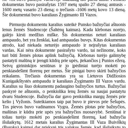
dokumentas buvo pasirašytas 1597 metų spalio 27 dieną; antrasis -
1600 metų vasario 23 dieną; o trečiasis -1606 metų kovo 13 dieną.
Šie dokumentai buvo karaliaus Žygimanto III Vazos.
Pirmuoju dokumentu karalius suteikė Punsko bažnyčiai aštuonis
lenus žemės Studencoje (Šaltėnų kaimas). Kada klebonas norėjo,
galėjo kirsti medžius miške. Šis dokumentas neturi karaliaus
antspaudo, bet yra ženklai, kad antspaudas buvęs. Kitas dokumentas
atrodo, kad niekada neturėjo antspaudo ir neįrašytas karaliaus
vardas. Kai nėra dokumente pasirašyto vardo, tai nežinome, koks
turi būti žemės plotas aplink bažnyčią. Klebonas turėjo galimybę
pastatyti malūną ir įrengti kūdrą prie upės, įtekančios į Punios ežerą.
Seivų girininkijos seniūnas ir jo įpėdiniai turėjo mokėti po
penkiasdešimt florenų per metus. Šie pinigai buvo skirti bažnyčios
reikalams. Trečiasis dokumentas yra su Lietuvos Didžiosios
Kunigaikštystės antspaudu ir karaliaus Žygimanto III Vazos vardu.
Karalius su šiuo dokumentu padaugino bažnyčios turtus. Bažnyčiai
paskyrė ne aštuonis, o penkiolika lenų žemės su naujai pastatytu
dvaru Studencoje. Bažnyčia dar gavo penkiolika margų žemės prie
kelio į Vyžonis. Suteikiamos taip pat buvo ir pievos prie Šešupės.
Tos pievos buvo vadinamos Vygra. Žemės plotas prie bažnyčios,
malūnas ir kūdra prie upės yra bažnyčios nuosavybė. Seniūnai ir
toliau turėjo mokėti po penkiasdešimt florenų, kad bažnyčia
išsilaikytų. 1612 metais karalius Žygimantas III Vaza Buiviškių
(Burokų) kaimui dar priskyrė tris valakus žemės, kad išsilaikytų to