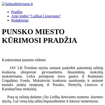
Pradžia
Apie leidinį "Laiškai Lietuviams"
Redaktoriai
PUNSKO MIESTO
KŪRIMOSI PRADŽIA
Konkursiniai jaunimo rašiniai
JAV LB Švietimo taryba sumanė paskelbti patriotinių rašinių
konkursą
diasporoje
gyvenantiems lituanistinių mokyklų
moksleiviams. Lėšos premijoms buvo gautos iš Raimundo
Grigaliūno Fondo. Moksleiviai konkursu susidomėjo ir atsiuntė
nemaža puikių straipsnių iš Punsko, Pietryčių Lietuvos ir
Karaliaučiaus mokyklų.
Porą tų rašinių dedame į šio
Laiškų lietuviams
numerio
Jaunimo
skyrių. Gal vieną kitą rašinį išspausdinsime ir kituose numeriuose.