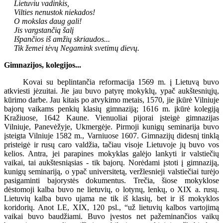
Lietuviu vadinkis,
Vilties nenustok niekados!
O mokslas daug gali!
Jis vargstančią šalį
Išpančios iš amžių skriaudos...
Tik žemei tėvų Negamink svetimų dievų.
Gimnazijos, kolegijos...
Kovai su beplintančia reformacija 1569 m. į Lietuvą buvo
atkviesti jėzuitai. Jie jau buvo patyrę mokyklų, ypač aukštesniųjų,
kūrimo darbe. Jau kitais po atvykimo metais, 1570, jie įkūrė Vilniuje
bajorų vaikams penkių klasių gimnaziją; 1616 m. įkūrė kolegiją
Kražiuose, 1642 Kaune. Vienuoliai pijorai įsteigė gimnazijas
Vilniuje, Panevėžyje, Ukmergėje. Pirmoji kunigų seminarija buvo
įsteigta Vilniuje 1582 m., Varniuose 1607. Gimnazijų didesnį tinklą
pristeigė ir rusų caro valdžia, tačiau visoje Lietuvoje jų buvo vos
kelios. Antra, jei parapines mokyklas galėjo lankyti ir valstiečių
vaikai, tai aukštesniąsias - tik bajorų. Norėdami įstoti į gimnaziją,
kunigų seminariją, o ypač universitetą, veržlesnieji valstiečiai turėjo
pasigaminti bajorystės dokumentus. Trečia, šiose mokyklose
dėstomoji kalba buvo ne lietuvių, o lotynų, lenkų, o XIX a. rusų.
Lietuvių kalba buvo ujama ne tik iš klasių, bet ir iš mokyklos
koridorių. Anot LE, XIX, 120 psl., “už lietuvių kalbos vartojimą
vaikai buvo baudžiami. Buvo įvestos net pažeminančios vaikų