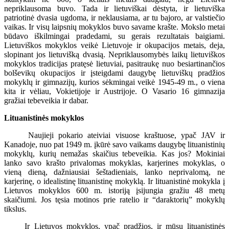
nepriklausoma buvo. Tada ir lietuviškai dėstyta, ir lietuviška
patriotinė dvasia ugdoma, ir neklausiama, ar tu bajoro, ar valstiečio
vaikas. Ir visų laipsnių mokyklos buvo savame krašte. Mokslo metai
būdavo iškilmingai pradedami, su gerais rezultatais baigiami.
Lietuviškos mokyklos veikė Lietuvoje ir okupacijos metais, deja,
slopinant jos lietuvišką dvasią. Nepriklausomybės laikų lietuviškos
mokyklos tradicijas pratęsė lietuviai, pasitraukę nuo besiartinančios
bolševikų okupacijos ir įsteigdami daugybę lietuviškų pradžios
mokyklų ir gimnazijų, kurios sėkmingai veikė 1945-49 m., o viena
kita ir vėliau, Vokietijoje ir Austrijoje. O Vasario 16 gimnazija
gražiai tebeveikia ir dabar.
Lituanistinės mokyklos
Naujieji pokario ateiviai visuose kraštuose, ypač JAV ir
Kanadoje, nuo pat 1949 m. įkūrė savo vaikams daugybę lituanistinių
mokyklų, kurių nemažas skaičius tebeveikia. Kas jos? Mokiniai
lanko savo krašto privalomas mokyklas, karjerines mokyklas, o
vieną dieną, dažniausiai šeštadieniais, lanko neprivalomą, ne
karjerinę, o idealistinę lituanistinę mokyklą. Ir lituanistinė mokykla į
Lietuvos mokyklos 600 m. istoriją įsijungia gražiu 48 metų
skaičiumi. Jos tęsia motinos prie ratelio ir “daraktorių” mokyklų
tikslus.
Ir Lietuvos mokyklos, ypač pradžios, ir mūsų lituanistinės