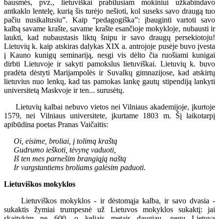
bausmės, pvz., lietuviškai prabilusiam mokiniui užkabindavo
antkaklo lentelę, kurią šis turėjo nešioti, kol suseks savo draugą tuo
pačiu nusikaltusiu”. Kaip “pedagogiška”: įbauginti vartoti savo
kalbą savame krašte, savame krašte esančioje mokykloje, nubausti ir
laukti, kad nubaustasis liktų šnipu ir savo draugų persekiotoju!
Lietuvių k. kaip atskiras dalykas XIX a. antrojoje pusėje buvo įvesta
į Kauno kunigų seminariją, nesgi vis dėlto čia ruošiami kunigai
dirbti Lietuvoje ir sakyti pamokslus lietuviškai. Lietuvių k. buvo
pradėta dėstyti Marijampolės ir Suvalkų gimnazijose, kad atskirtų
lietuvius nuo lenkų, kad tas pamokas lankę gautų stipendiją lankyti
universitetą Maskvoje ir ten... surusėtų.
Lietuvių kalbai nebuvo vietos nei Vilniaus akademijoje, įkurtoje
1579, nei Vilniaus universitete, įkurtame 1803 m. Šį laikotarpį
apibūdina poetas Pranas Vaičaitis:
Oi, eisime, broliai, į tolimą kraštą
Gudrumo ieškoti, tėvynę vaduoti,
Iš ten mes parnešim brangiąją naštą
Ir vargstantiems broliams galėsim paduoti.
Lietuviškos mokyklos
Lietuviškos mokyklos - ir dėstomąja kalba, ir savo dvasia -
sukaktis žymiai trumpesnė už Lietuvos mokyklos sukaktį: jai
skaitykim ne 600, o keliais metais daugiau, negu Lietuva