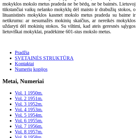
mokyklos mokslo metus pradeda ne be bėdų, ne be baimės. Lietuvoj
tūkstančiai vaikų nelanko mokyklų dėl maisto ir drabužių stokos, o
lituanistinės mokyklos kasmet mokslo metus pradeda su baime ir
netikrumu: ar nesumažės mokinių skaičius, ar nereikės mokyklos
uždaryti dėl mokinių stokos. Su viltimi, kad ateis geresnės sąlygos
lietuviškai mokyklai, pradėkime 601-sius mokslo metus.
Pradžia
SVETAINĖS STRUKTŪRA
Kontaktai
Numerių kopijos
Metai, Numeriai
Vol. 1 1950m.
Vol. 2 1951m.
Vol. 3 1952m.
Vol. 4 1953m.
Vol. 5 1954m.
Vol. 6 1955m.
Vol. 7 1956m.
Vol. 8 1957m.
Vol. 9 1958m.