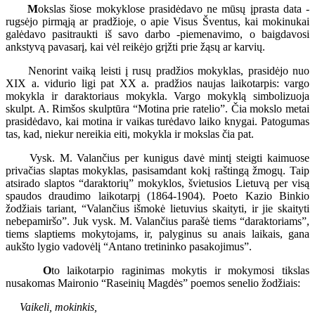
M
okslas šiose mokyklose prasidėdavo ne mūsų įprasta data -
rugsėjo pirmąją ar pradžioje, o apie Visus Šventus, kai mokinukai
galėdavo pasitraukti iš savo darbo -piemenavimo, o baigdavosi
ankstyvą pavasarį, kai vėl reikėjo grįžti prie žąsų ar karvių.
Nenorint vaiką leisti į rusų pradžios mokyklas, prasidėjo nuo
XIX a. vidurio ligi pat XX a. pradžios naujas laikotarpis: vargo
mokykla ir daraktoriaus mokykla. Vargo mokyklą simbolizuoja
skulpt. A. Rimšos skulptūra “Motina prie ratelio”. Čia mokslo metai
prasidėdavo, kai motina ir vaikas turėdavo laiko knygai. Patogumas
tas, kad, niekur nereikia eiti, mokykla ir mokslas čia pat.
Vysk. M. Valančius per kunigus davė mintį steigti kaimuose
privačias slaptas mokyklas, pasisamdant kokį raštingą žmogų. Taip
atsirado slaptos “daraktorių” mokyklos, švietusios Lietuvą per visą
spaudos draudimo laikotarpį (1864-1904). Poeto Kazio Binkio
žodžiais tariant, “Valančius išmokė lietuvius skaityti, ir jie skaityti
nebepamiršo”. Juk vysk. M. Valančius parašė tiems “daraktoriams”,
tiems slaptiems mokytojams, ir, palyginus su anais laikais, gana
aukšto lygio vadovėlį “Antano tretininko pasakojimus”.
O
to laikotarpio raginimas mokytis ir mokymosi tikslas
nusakomas Maironio “Raseinių Magdės” poemos senelio žodžiais:
Vaikeli, mokinkis,