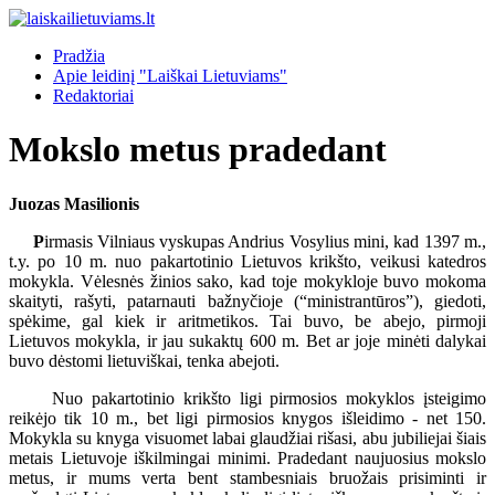
Pradžia
Apie leidinį "Laiškai Lietuviams"
Redaktoriai
Mokslo metus pradedant
Juozas Masilionis
P
irmasis Vilniaus vyskupas Andrius Vosylius mini, kad 1397 m.,
t.y. po 10 m. nuo pakartotinio Lietuvos krikšto, veikusi katedros
mokykla. Vėlesnės žinios sako, kad toje mokykloje buvo mokoma
skaityti, rašyti, patarnauti bažnyčioje (“ministrantūros”), giedoti,
spėkime, gal kiek ir aritmetikos. Tai buvo, be abejo, pirmoji
Lietuvos mokykla, ir jau sukaktų 600 m. Bet ar joje minėti dalykai
buvo dėstomi lietuviškai, tenka abejoti.
Nuo pakartotinio krikšto ligi pirmosios mokyklos įsteigimo
reikėjo tik 10 m., bet ligi pirmosios knygos išleidimo - net 150.
Mokykla su knyga visuomet labai glaudžiai rišasi, abu jubiliejai šiais
metais Lietuvoje iškilmingai minimi. Pradedant naujuosius mokslo
metus, ir mums verta bent stambesniais bruožais prisiminti ir