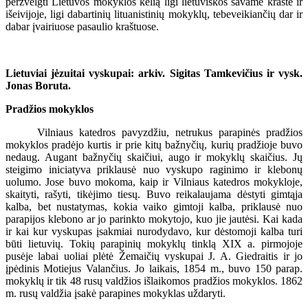
peržvelgti Lietuvos mokyklos kelią ligi lietuviškos savame krašte ir
išeivijoje, ligi dabartinių lituanistinių mokyklų, tebeveikiančių dar ir
dabar įvairiuose pasaulio kraštuose.
Lietuviai jėzuitai vyskupai: arkiv. Sigitas Tamkevičius ir vysk.
Jonas Boruta.
Pradžios mokyklos
Vilniaus katedros pavyzdžiu, netrukus parapinės pradžios
mokyklos pradėjo kurtis ir prie kitų bažnyčių, kurių pradžioje buvo
nedaug. Augant bažnyčių skaičiui, augo ir mokyklų skaičius. Jų
steigimo iniciatyva priklausė nuo vyskupo raginimo ir klebonų
uolumo. Jose buvo mokoma, kaip ir Vilniaus katedros mokykloje,
skaityti, rašyti, tikėjimo tiesų. Buvo reikalaujama dėstyti gimtąja
kalba, bet nustatymas, kokia vaiko gimtoji kalba, priklausė nuo
parapijos klebono ar jo parinkto mokytojo, kuo jie jautėsi. Kai kada
ir kai kur vyskupas įsakmiai nurodydavo, kur dėstomoji kalba turi
būti lietuvių. Tokių parapinių mokyklų tinklą XIX a. pirmojoje
pusėje labai uoliai plėtė Žemaičių vyskupai J. A. Giedraitis ir jo
įpėdinis Motiejus Valančius. Jo laikais, 1854 m., buvo 150 parap.
mokyklų ir tik 48 rusų valdžios išlaikomos pradžios mokyklos. 1862
m. rusų valdžia įsakė parapines mokyklas uždaryti.