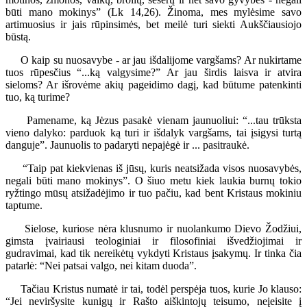
būti mano mokinys” (Lk 14,26). Žinoma, mes mylėsime savo
artimuosius ir jais rūpinsimės, bet meilė turi siekti Aukščiausiojo
būstą.
O kaip su nuosavybe - ar jau išdalijome vargšams? Ar nukirtame
tuos rūpesčius “...ką valgysime?” Ar jau širdis laisva ir atvira
sieloms? Ar išrovėme akių pageidimo dagį, kad būtume patenkinti
tuo, ką turime?
Pamename, ką Jėzus pasakė vienam jaunuoliui: “...tau trūksta
vieno dalyko: parduok ką turi ir išdalyk vargšams, tai įsigysi turtą
danguje”. Jaunuolis to padaryti nepajėgė ir ... pasitraukė.
“Taip pat kiekvienas iš jūsų, kuris neatsižada visos nuosavybės,
negali būti mano mokinys”. O šiuo metu kiek laukia burnų tokio
ryžtingo mūsų atsižadėjimo ir tuo pačiu, kad bent Kristaus mokiniu
taptume.
Sielose, kuriose nėra klusnumo ir nuolankumo Dievo Žodžiui,
gimsta įvairiausi teologiniai ir filosofiniai išvedžiojimai ir
gudravimai, kad tik nereikėtų vykdyti Kristaus įsakymų. Ir tinka čia
patarlė: “Nei patsai valgo, nei kitam duoda”.
Tačiau Kristus numatė ir tai, todėl perspėja tuos, kurie Jo klauso:
“Jei neviršysite kunigų ir Rašto aiškintojų teisumo, neįeisite į