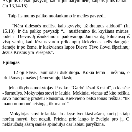
Aš jums daviau pavyzdį, kad ir jūs darytumėte, kaip aš jums dariau”
(Jn 13,14-15),
Taip Jis mums paliko nuolankumo ir meilės pavyzdį.
“Nėra didesnės meilės, kaip gyvybę už draugus atiduoti” (Jn
15,13). Ir čia paliko pavyzdį: “.. .nusižemino iki kryžiaus mirties,
todėl ir Dievas Jį išaukštino ir padovanojo Jam vardą, kilniausią iš
visų vardų, kad Jėzaus vardu priklauptų kiekvienas kelis danguje,
žemėje ir po žeme, ir kiekvienos lūpos Dievo Tėvo šlovei išpažintų:
Jėzus Kristus yra Viešpats”.
Epilogas
12-oji klasė. Jaunuoliai diskutuoja. Kokia tema - nežinia, o
triukšmas panašus į žemesniųjų klasių.
Įeina tikybos mokytojas. Pasako: “Garbė Jėzui Kristui”, o klasėje
- šurmulys. Mokytojas stovi ir laukia. Mokiniai vienas už kito reiškia
savo nuomonę pradėtu klausimu. Kiekvieno balso tonas reiškia: “tik
mano nuomonė teisinga, tik mano!”
Mokytojas stovi ir laukia. Jo akyse tvenkiasi ašara, kurią jis taip
norėtų nuryti, bet negali. Prieina prie lango ir žvelgia pro jį. O
neklaužadą ašarą saulės spindulys dar labiau paryškina.