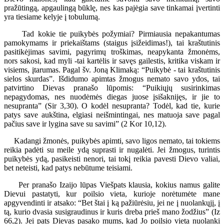
pražūtingą, apgaulingą būklę, nes kas pajėgia save tinkamai įvertinti
yra tiesiame kelyje į tobulumą.
Tad kokie tie puikybės požymiai? Pirmiausia nepakantumas
pamokymams ir priekaištams (staigus įsižeidimas!), tai kraštutinis
pasitikėjimas savimi, pagyrimų troškimas, neapykanta žmonėms,
nors sakosi, kad myli -tai kartėlis ir savęs gailestis, kritika viskam ir
visiems, įtarumas. Pagal šv. Joną Klimaką: “Puikybė - tai kraštutinis
sielos skurdas”. Išdidumo apimtas žmogus nemato savo ydos, tai
patvirtino Dievas pranašo lūpomis: “Puikiųjų susirinkimas
nepagydomas, nes nuodėmės diegas juose įsišaknijęs, ir jie to
nesupranta” (Sir 3,30). O kodėl nesupranta? Todėl, kad tie, kurie
patys save aukština, elgiasi neišmintingai, nes matuoja save pagal
pačius save ir lygina save su savimi” (2 Kor 10,12).
Kadangi žmonės, puikybės apimti, savo ligos nemato, tai tokiems
reikia padėti su meile ydą suprasti ir nugalėti. Jei žmogus, turintis
puikybės ydą, pasikeisti nenori, tai tokį reikia pavesti Dievo valiai,
bet neteisti, kad patys nebūtume teisiami.
Per pranašo Izaijo lūpas Viešpats klausia, kokius namus galite
Dievui pastatyti, kur poilsio vieta, kurioje norėtumėte mane
apgyvendinti ir atsako: “Bet štai į ką pažiūrėsiu, jei ne į nuolankųjį, į
tą, kurio dvasia susigraudinus ir kuris dreba prieš mano žodžius” (Iz
66,2). Jei pats Dievas pasako mums, kad Jo poilsio vieta nuolanki