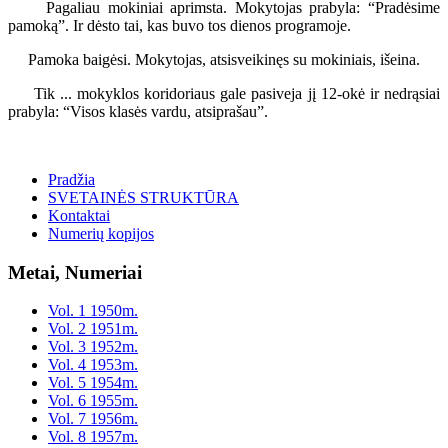
Pagaliau mokiniai aprimsta. Mokytojas prabyla: “Pradėsime
pamoką”. Ir dėsto tai, kas buvo tos dienos programoje.
Pamoka baigėsi. Mokytojas, atsisveikinęs su mokiniais, išeina.
Tik ... mokyklos koridoriaus gale pasiveja jį 12-okė ir nedrąsiai
prabyla: “Visos klasės vardu, atsiprašau”.
Pradžia
SVETAINĖS STRUKTŪRA
Kontaktai
Numerių kopijos
Metai, Numeriai
Vol. 1 1950m.
Vol. 2 1951m.
Vol. 3 1952m.
Vol. 4 1953m.
Vol. 5 1954m.
Vol. 6 1955m.
Vol. 7 1956m.
Vol. 8 1957m.