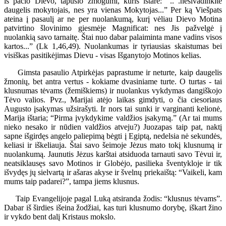
iš pačio Dievo, tapusio žmogumi, kuris ištarė: “.. .nesivadinkite
daugelis mokytojais, nes yra vienas Mokytojas...” Per ką Viešpats
ateina į pasaulį ar ne per nuolankumą, kurį vėliau Dievo Motina
patvirtino šlovinimo giesmėje Magnificat: nes Jis pažvelgė į
nuolankią savo tarnaitę. Štai nuo dabar palaiminta mane vadins visos
kartos...” (Lk 1,46,49). Nuolankumas ir tyriausias skaistumas bei
visiškas pasitikėjimas Dievu - visas Išganytojo Motinos kelias.
Gimsta pasaulio Atpirkėjas paprastume ir neturte, kaip daugelis
žmonių, bet antra vertus - kokiame dvasiniame turte. O turtas - tai
klusnumas tėvams (žemiškiems) ir nuolankus vykdymas dangiškojo
Tėvo valios. Pvz., Marijai atėjo laikas gimdyti, o čia ciesoriaus
Augusto įsakymas užsirašyti. Ir nors tai sunki ir varginanti kelionė,
Marija ištaria; “Pirma įvykdykime valdžios įsakymą.” (Ar tai mums
nieko nesako ir nūdien valdžios atveju?) Juozapas taip pat, naktį
sapne išgirdęs angelo paliepimą bėgti į Egiptą, nedelsia nė sekundės,
keliasi ir iškeliauja. Štai savo šeimoje Jėzus mato tokį klusnumą ir
nuolankumą. Jaunutis Jėzus karštai atsiduoda tarnauti savo Tėvui ir,
neatsiklausęs savo Motinos ir Globėjo, pasilieka šventykloje ir tik
išvydęs jų sielvartą ir ašaras akyse ir švelnų priekaištą: “Vaikeli, kam
mums taip padarei?”, tampa jiems klusnus.
Taip Evangelijoje pagal Luką atsiranda žodis: “klusnus tėvams”.
Dabar iš širdies išeina žodžiai, kas turi klusnumo dorybę, iškart žino
ir vykdo bent dalį Kristaus mokslo.