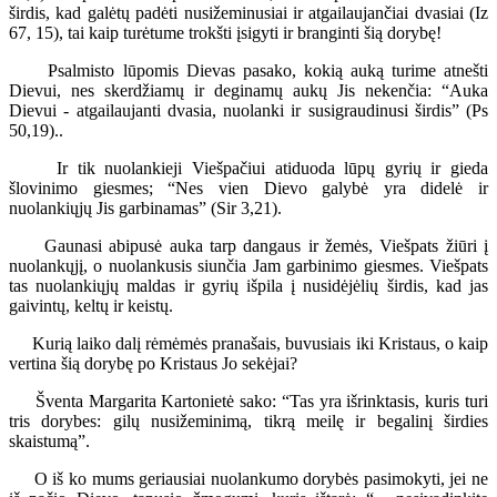
širdis, kad galėtų padėti nusižeminusiai ir atgailaujančiai dvasiai (Iz
67, 15), tai kaip turėtume trokšti įsigyti ir branginti šią dorybę!
Psalmisto lūpomis Dievas pasako, kokią auką turime atnešti
Dievui, nes skerdžiamų ir deginamų aukų Jis nekenčia: “Auka
Dievui - atgailaujanti dvasia, nuolanki ir susigraudinusi širdis” (Ps
50,19)..
Ir tik nuolankieji Viešpačiui atiduoda lūpų gyrių ir gieda
šlovinimo giesmes; “Nes vien Dievo galybė yra didelė ir
nuolankiųjų Jis garbinamas” (Sir 3,21).
Gaunasi abipusė auka tarp dangaus ir žemės, Viešpats žiūri į
nuolankųjį, o nuolankusis siunčia Jam garbinimo giesmes. Viešpats
tas nuolankiųjų maldas ir gyrių išpila į nusidėjėlių širdis, kad jas
gaivintų, keltų ir keistų.
Kurią laiko dalį rėmėmės pranašais, buvusiais iki Kristaus, o kaip
vertina šią dorybę po Kristaus Jo sekėjai?
Šventa Margarita Kartonietė sako: “Tas yra išrinktasis, kuris turi
tris dorybes: gilų nusižeminimą, tikrą meilę ir begalinį širdies
skaistumą”.
O iš ko mums geriausiai nuolankumo dorybės pasimokyti, jei ne