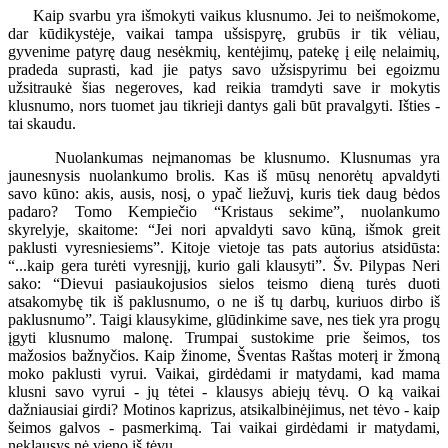
Kaip svarbu yra išmokyti vaikus klusnumo. Jei to neišmokome,
dar kūdikystėje, vaikai tampa ušsispyrę, grubūs ir tik vėliau,
gyvenime patyrę daug nesėkmių, kentėjimų, patekę į eilę nelaimių,
pradeda suprasti, kad jie patys savo užsispyrimu bei egoizmu
užsitraukė šias negeroves, kad reikia tramdyti save ir mokytis
klusnumo, nors tuomet jau tikrieji dantys gali būt pravalgyti. Išties -
tai skaudu.
Nuolankumas neįmanomas be klusnumo. Klusnumas yra
jaunesnysis nuolankumo brolis. Kas iš mūsų nenorėtų apvaldyti
savo kūno: akis, ausis, nosį, o ypač liežuvį, kuris tiek daug bėdos
padaro? Tomo Kempiečio “Kristaus sekime”, nuolankumo
skyrelyje, skaitome: “Jei nori apvaldyti savo kūną, išmok greit
paklusti vyresniesiems”. Kitoje vietoje tas pats autorius atsidūsta:
“...kaip gera turėti vyresnįjį, kurio gali klausyti”. Šv. Pilypas Neri
sako: “Dievui pasiaukojusios sielos teismo dieną turės duoti
atsakomybę tik iš paklusnumo, o ne iš tų darbų, kuriuos dirbo iš
paklusnumo”. Taigi klausykime, glūdinkime save, nes tiek yra progų
įgyti klusnumo malonę. Trumpai sustokime prie šeimos, tos
mažosios bažnyčios. Kaip žinome, Šventas Raštas moterį ir žmoną
moko paklusti vyrui. Vaikai, girdėdami ir matydami, kad mama
klusni savo vyrui - jų tėtei - klausys abiejų tėvų. O ką vaikai
dažniausiai girdi? Motinos kaprizus, atsikalbinėjimus, net tėvo - kaip
šeimos galvos - pasmerkimą. Tai vaikai girdėdami ir matydami,
neklausys nė vieno iš tėvų.