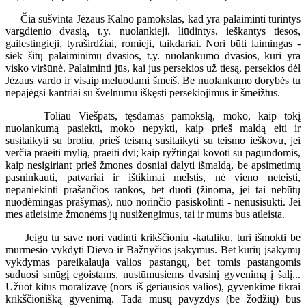
Čia sušvinta Jėzaus Kalno pamokslas, kad yra palaiminti turintys
vargdienio dvasią, t.y. nuolankieji, liūdintys, ieškantys tiesos,
gailestingieji, tyraširdžiai, romieji, taikdariai. Nori būti laimingas -
siek šitų palaiminimų dvasios, t.y. nuolankumo dvasios, kuri yra
visko viršūnė. Palaiminti jūs, kai jus persekios už tiesą, persekios dėl
Jėzaus vardo ir visaip meluodami šmeiš. Be nuolankumo dorybės tu
nepajėgsi kantriai su švelnumu iškęsti persekiojimus ir šmeižtus.
Toliau Viešpats, tęsdamas pamokslą, moko, kaip tokį
nuolankumą pasiekti, moko nepykti, kaip prieš maldą eiti ir
susitaikyti su broliu, prieš teismą susitaikyti su teismo ieškovu, jei
verčia praeiti mylią, praeiti dvi; kaip ryžtingai kovoti su pagundomis,
kaip nesigiriant prieš žmones dosniai dalyti išmaldą, be apsimetimų
pasninkauti, patvariai ir ištikimai melstis, nė vieno neteisti,
nepaniekinti prašančios rankos, bet duoti (žinoma, jei tai nebūtų
nuodėmingas prašymas), nuo norinčio pasiskolinti - nenusisukti. Jei
mes atleisime žmonėms jų nusižengimus, tai ir mums bus atleista.
Jeigu tu save nori vadinti krikščioniu -kataliku, turi išmokti be
murmesio vykdyti Dievo ir Bažnyčios įsakymus. Bet kurių įsakymų
vykdymas pareikalauja valios pastangų, bet tomis pastangomis
suduosi smūgį egoistams, nustūmusiems dvasinį gyvenimą į šalį...
Užuot kitus moralizavę (nors iš geriausios valios), gyvenkime tikrai
krikščionišką gyvenimą. Tada mūsų pavyzdys (be žodžių) bus