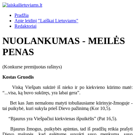
Pradžia
Apie leidinį "Laiškai Lietuviams"
Redaktoriai
NUOLANKUMAS - MEILĖS
PENAS
(Konkurse premijuotas rašinys)
Kostas Gruodis
Viską Viešpats sukūrė iš nieko ir po kiekvieno kūrimo matė:
“...visa, ką buvo sukūręs, yra labai gera”.
Bet kas Jam nemalonu matyti tobuliausiame kūrinyje-žmoguje -
tai puikybė, kuri sukyla prieš Dievo pažinimą (Kor 10,5).
“Bjaurus yra Viešpačiui kiekvienas išpuikėlis” (Pat 16,5).
Bjaurus žmogus, puikybės apimtas, tad iš pradžių reikia prašyti
Dievo malonės, kad galėtume suvokti savo menkumą, savo