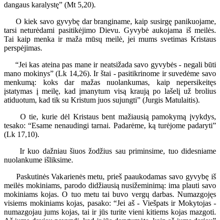
dangaus karalystę” (Mt 5,20).
O kiek savo gyvybę dar branginame, kaip susirgę panikuojame,
tarsi neturėdami pasitikėjimo Dievu. Gyvybė aukojama iš meilės.
Tai kaip menka ir maža mūsų meilė, jei mums svetimas Kristaus
perspėjimas.
“Jei kas ateina pas mane ir neatsižada savo gyvybės - negali būti
mano mokinys” (Lk 14,26). Ir štai - pasitikrinome ir suvedėme savo
menkumą: koks dar mažas nuolankumas, kaip nepersikeitęs
įstatymas į meilę, kad įmanytum visą kraują po lašelį už brolius
atiduotum, kad tik su Kristum juos sujungti” (Jurgis Matulaitis).
O tie, kurie dėl Kristaus bent mažiausią pamokymą įvykdys,
tesako: “Esame nenaudingi tarnai. Padarėme, ką turėjome padaryti”
(Lk 17,10).
Ir kuo dažniau šiuos žodžius sau priminsime, tuo didesniame
nuolankume išliksime.
Paskutinės Vakarienės metu, prieš paaukodamas savo gyvybę iš
meilės mokiniams, parodo didžiausią nusižeminimą: ima plauti savo
mokiniams kojas. O tuo metu tai buvo vergų darbas. Numazgojęs
visiems mokiniams kojas, pasako: “Jei aš - Viešpats ir Mokytojas -
numazgojau jums kojas, tai ir jūs turite vieni kitiems kojas mazgoti.