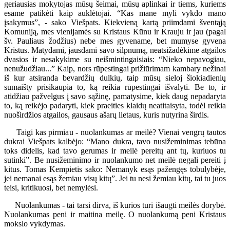
geriausias mokytojas mūsų šeimai, mūsų aplinkai ir tiems, kuriems
esame patikėti kaip auklėtojai. “Kas mane myli vykdo mano
įsakymus”, - sako Viešpats. Kiekvieną kartą priimdami šventąją
Komuniją, mes vienijamės su Kristaus Kūnu ir Krauju ir jau (pagal
šv. Pauliaus žodžius) nebe mes gyvename, bet mumyse gyvena
Kristus. Matydami, jausdami savo silpnumą, neatsižadėkime atgailos
dvasios ir nesakykime su neišmintingaisiais: “Nieko nepavogiau,
nenužudžiau...” Kaip, nors rūpestingai prižiūrimam kambary nežinai
iš kur atsiranda bevardžių dulkių, taip mūsų sieloj šiokiadienių
sumaišty prisikaupia to, ką reikia rūpestingai išvalyti. Be to, ir
atidžiau pažvelgus į savo sąžinę, pamatysime, kiek daug nepadaryta
to, ką reikėjo padaryti, kiek praeities klaidų neatitaisyta, todėl reikia
nuoširdžios atgailos, gausaus ašarų lietaus, kuris nutyrina širdis.
Taigi kas pirmiau - nuolankumas ar meilė? Vienai vengrų tautos
dukrai Viešpats kalbėjo: “Mano dukra, tavo nusižeminimas tebūna
toks didelis, kad tavo gerumas ir meilė pereitų ant tų, kuriuos tu
sutinki”. Be nusižeminimo ir nuolankumo net meilė negali pereiti į
kitus. Tomas Kempietis sako: Nemanyk esąs pažengęs tobulybėje,
jei nemanai esąs žemiau visų kitų”. Jei tu nesi žemiau kitų, tai tu juos
teisi, kritikuosi, bet nemylėsi.
Nuolankumas - tai tarsi dirva, iš kurios turi išaugti meilės dorybė.
Nuolankumas peni ir maitina meilę. O nuolankumą peni Kristaus
mokslo vykdymas.