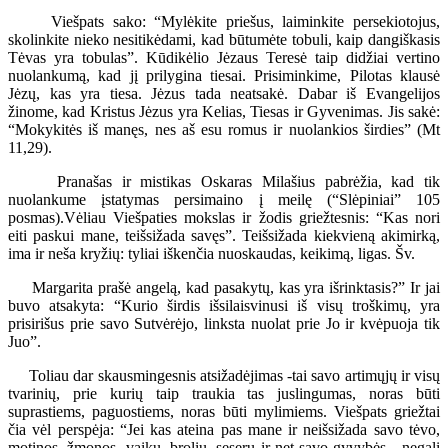
Viešpats sako: “Mylėkite priešus, laiminkite persekiotojus,
skolinkite nieko nesitikėdami, kad būtumėte tobuli, kaip dangiškasis
Tėvas yra tobulas”. Kūdikėlio Jėzaus Teresė taip didžiai vertino
nuolankumą, kad jį prilygina tiesai. Prisiminkime, Pilotas klausė
Jėzų, kas yra tiesa. Jėzus tada neatsakė. Dabar iš Evangelijos
žinome, kad Kristus Jėzus yra Kelias, Tiesas ir Gyvenimas. Jis sakė:
“Mokykitės iš manęs, nes aš esu romus ir nuolankios širdies” (Mt
11,29).
Pranašas ir mistikas Oskaras Milašius pabrėžia, kad tik
nuolankume įstatymas persimaino į meilę (“Slėpiniai” 105
posmas).Vėliau Viešpaties mokslas ir žodis griežtesnis: “Kas nori
eiti paskui mane, teišsižada savęs”. Teišsižada kiekvieną akimirką,
ima ir neša kryžių: tyliai iškenčia nuoskaudas, keikimą, ligas. Šv.
Margarita prašė angelą, kad pasakytų, kas yra išrinktasis?” Ir jai
buvo atsakyta: “Kurio širdis išsilaisvinusi iš visų troškimų, yra
prisirišus prie savo Sutvėrėjo, linksta nuolat prie Jo ir kvėpuoja tik
Juo”.
Toliau dar skausmingesnis atsižadėjimas -tai savo artimųjų ir visų
tvarinių, prie kurių taip traukia tas juslingumas, noras būti
suprastiems, paguostiems, noras būti mylimiems. Viešpats griežtai
čia vėl perspėja: “Jei kas ateina pas mane ir neišsižada savo tėvo,
motinos, žmonos, vaikų, brolių, seserų ir net savo gyvybės - negali