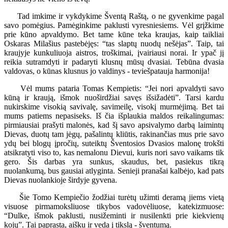
Tad imkime ir vykdykime Šventą Raštą, o ne gyvenkime pagal
savo pomėgius. Pamėginkime paklusti vyresniesiems. Vėl grįžkime
prie kūno apvaldymo. Bet tame kūne teka kraujas, kaip taikliai
Oskaras Milašius pastebėjęs: “tas slaptų nuodų nešėjas”. Taip, tai
kraujyje kunkuliuoja aistros, troškimai, įvairiausi norai. Ir ypač jį
reikia sutramdyti ir padaryti klusnų mūsų dvasiai. Tebūna dvasia
valdovas, o kūnas klusnus jo valdinys - teviešpatauja harmonija!
Vėl mums pataria Tomas Kempietis: “Jei nori apvaldyti savo
kūną ir kraują, išmok nuoširdžiai savęs išsižadėti”. Tarsi kardu
nukirskime visokią savivalę, savimeilę, visokį murmėjimą. Bet tai
mums patiems nepasiseks. Iš čia išplaukia maldos reikalingumas:
pirmiausiai prašyti malonės, kad šį savo apsivalymo darbą laimintų
Dievas, duotų tam jėgų, pašalintų kliūtis, rakinančias mus prie savo
ydų bei blogų įpročių, suteiktų Šventosios Dvasios malonę trokšti
atsikratyti viso to, kas nemalonu Dievui, kuris nori savo vaikams tik
gero. Šis darbas yra sunkus, skaudus, bet, pasiekus tikrą
nuolankumą, bus gausiai atlyginta. Senieji pranašai kalbėjo, kad pats
Dievas nuolankioje širdyje gyvena.
Šie Tomo Kempiečio žodžiai turėtų užimti deramą jiems vietą
visuose pirmamoksliuose tikybos vadovėliuose, katekizmuose:
“Dulke, išmok paklusti, nusižeminti ir nusilenkti prie kiekvienų
kojų”. Tai paprasta, aišku ir veda į tikslą - šventumą.