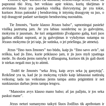
paprastai tiki Jėzų, bet veikiau apie tokius, kurių tikėjimas ir
atvirumas Jėzui yra pasiekęs visišką išsivystymą; jie yra tokie,
kuriuos Jėzus patraukė į bendravimą ir intymią draugystę su juo, o
toji draugystė padarė savitarpio bendravimą nuostabiu.
Tie žmonės, “kurie klauso Jėzaus balso”, sąmoningai pasiekė
visišką jautrumą jam. Jie yra labiau susiderinę su jo galvojimu,
mokymu ir jausmais. Jie turi antgamtinio įžvalgumo galią, kuri juos
įgalina aiškiai suprasti, ar jų galvojimas ir vykdymas sutampa su
Jėzaus mokymu (ir jei taip, jie sutinka, o jei priešinga, jie atmeta).
Jėzus “žino tuos žmones” tuo būdu, kaip jis “žino savo avis”, tai
reiškia, kad jis žino, kurie priklauso jam, ir jis juos myli ypatinga
meile. Jis duoda jiems ramybę ir džiaugsmą, kuriuos tik jis gali duoti
ir niekas negali nuo jų to atimti.
Todėl tie žmonės “seka Jėzų, kaip avys seka jų ganytoją”.
Reikšmė yra ta, kad jie jo mokymą vykdo kaip labiausiai natūralų
veiksmą; tada tas veiksmas jiems tampa antra prigimtimi ir net
sunkiausias darbas jiems tampa lengvu.
“Manosios avys klauso mano balso; aš jas pažįstu, ir jos seka
paskui mane”.
Jėzus neturi sumanymo taikyti šiuos žodžius tik apribotam ir