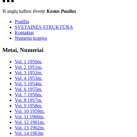
■ ■ ■
Iš anglų kalbos išvertė
Kostas Paulius
Pradžia
SVETAINĖS STRUKTŪRA
Kontaktai
Numerių kopijos
Metai, Numeriai
Vol. 1 1950m.
Vol. 2 1951m.
Vol. 3 1952m.
Vol. 4 1953m.
Vol. 5 1954m.
Vol. 6 1955m.
Vol. 7 1956m.
Vol. 8 1957m.
Vol. 9 1958m.
Vol. 10 1959m.
Vol. 11 1960m.
Vol. 12 1961m.
Vol. 13 1962m.
Vol. 14 1963m