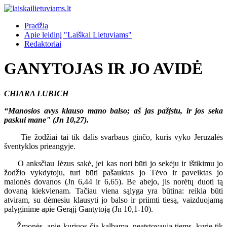
Pradžia
Apie leidinį "Laiškai Lietuviams"
Redaktoriai
GANYTOJAS IR JO AVIDĖ
CHIARA LUBICH
“Manosios avys klauso mano balso; aš jas pažįstu, ir jos seka
paskui mane" (Jn 10,27).
Tie žodžiai tai tik dalis svarbaus ginčo, kuris vyko Jeruzalės
šventyklos prieangyje.
O anksčiau Jėzus sakė, jei kas nori būti jo sekėju ir ištikimu jo
žodžio vykdytoju, turi būti pašauktas jo Tėvo ir paveiktas jo
malonės dovanos (Jn 6,44 ir 6,65). Be abejo, jis norėtų duoti tą
dovaną kiekvienam. Tačiau viena sąlyga yra būtina: reikia būti
atviram, su dėmesiu klausyti jo balso ir priimti tiesą, vaizduojamą
palyginime apie Gerąjį Gantytoją (Jn 10,1-10).
Žmonės, apie kuriuos čia kalbama, neatstovauja tiems, kurie tik