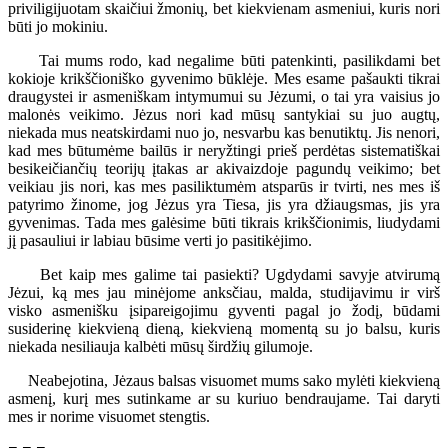
priviligijuotam skaičiui žmonių, bet kiekvienam asmeniui, kuris nori
būti jo mokiniu.
Tai mums rodo, kad negalime būti patenkinti, pasilikdami bet
kokioje krikščioniško gyvenimo būklėje. Mes esame pašaukti tikrai
draugystei ir asmeniškam intymumui su Jėzumi, o tai yra vaisius jo
malonės veikimo. Jėzus nori kad mūsų santykiai su juo augtų,
niekada mus neatskirdami nuo jo, nesvarbu kas benutiktų. Jis nenori,
kad mes būtumėme bailūs ir neryžtingi prieš perdėtas sistematiškai
besikeičiančių teorijų įtakas ar akivaizdoje pagundų veikimo; bet
veikiau jis nori, kas mes pasiliktumėm atsparūs ir tvirti, nes mes iš
patyrimo žinome, jog Jėzus yra Tiesa, jis yra džiaugsmas, jis yra
gyvenimas. Tada mes galėsime būti tikrais krikščionimis, liudydami
jį pasauliui ir labiau būsime verti jo pasitikėjimo.
Bet kaip mes galime tai pasiekti? Ugdydami savyje atvirumą
Jėzui, ką mes jau minėjome anksčiau, malda, studijavimu ir virš
visko asmenišku įsipareigojimu gyventi pagal jo žodį, būdami
susiderinę kiekvieną dieną, kiekvieną momentą su jo balsu, kuris
niekada nesiliauja kalbėti mūsų širdžių gilumoje.
Neabejotina, Jėzaus balsas visuomet mums sako mylėti kiekvieną
asmenį, kurį mes sutinkame ar su kuriuo bendraujame. Tai daryti
mes ir norime visuomet stengtis.