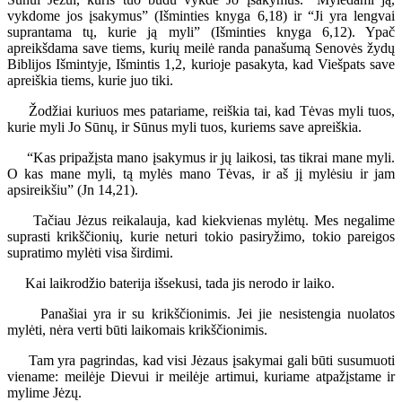
vykdome jos įsakymus” (Išminties knyga 6,18) ir “Ji yra lengvai
suprantama tų, kurie ją myli” (Išminties knyga 6,12). Ypač
apreikšdama save tiems, kurių meilė randa panašumą Senovės žydų
Biblijos Išmintyje, Išmintis 1,2, kurioje pasakyta, kad Viešpats save
apreiškia tiems, kurie juo tiki.
Žodžiai kuriuos mes patariame, reiškia tai, kad Tėvas myli tuos,
kurie myli Jo Sūnų, ir Sūnus myli tuos, kuriems save apreiškia.
“Kas pripažįsta mano įsakymus ir jų laikosi, tas tikrai mane myli.
O kas mane myli, tą mylės mano Tėvas, ir aš jį mylėsiu ir jam
apsireikšiu” (Jn 14,21).
Tačiau Jėzus reikalauja, kad kiekvienas mylėtų. Mes negalime
suprasti krikščionių, kurie neturi tokio pasiryžimo, tokio pareigos
supratimo mylėti visa širdimi.
Kai laikrodžio baterija išsekusi, tada jis nerodo ir laiko.
Panašiai yra ir su krikščionimis. Jei jie nesistengia nuolatos
mylėti, nėra verti būti laikomais krikščionimis.
Tam yra pagrindas, kad visi Jėzaus įsakymai gali būti susumuoti
viename: meilėje Dievui ir meilėje artimui, kuriame atpažįstame ir
mylime Jėzų.