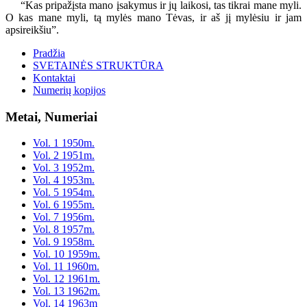
“Kas pripažįsta mano įsakymus ir jų laikosi, tas tikrai mane myli.
O kas mane myli, tą mylės mano Tėvas, ir aš jį mylėsiu ir jam
apsireikšiu”.
Pradžia
SVETAINĖS STRUKTŪRA
Kontaktai
Numerių kopijos
Metai, Numeriai
Vol. 1 1950m.
Vol. 2 1951m.
Vol. 3 1952m.
Vol. 4 1953m.
Vol. 5 1954m.
Vol. 6 1955m.
Vol. 7 1956m.
Vol. 8 1957m.
Vol. 9 1958m.
Vol. 10 1959m.
Vol. 11 1960m.
Vol. 12 1961m.
Vol. 13 1962m.
Vol. 14 1963m