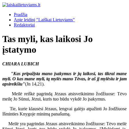
Pradžia
Apie leidinį "Laiškai Lietuviams"
Redaktoriai
Tas myli, kas laikosi Jo
įstatymo
CHIARA LUBICH
"Kas pripažįsta mano įsakymus ir jų laikosi, tas tikrai mane
myli. O kas mane myli, tq mylės mano Tėvas, ir aš jį mylėsiu ir jam
apsireikšiu"
(Jn 14,21).
Meilė reiškė pagrindą Jėzaus atsisveikinimo žodžiuose: Tėvo
meilę Jo Sūnui, Jėzui, kuris tuo būdu vykdė Jo įsakymus.
Tie, kurie klausėsi Jėzaus, lengvai galėjo atpažinti Jo žodžiuose
Išminties Knygoje minimą panašumą.
Meilė yra pagrindas Jėzaus atsisveikinimo žodžiuose: Tėvo meilė
Sūnui Jėzui, kuris tuo būdu vykdė Jo įsakymus. “Mylėdami ją,