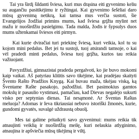
Tai yra širdį šildanti šviesa, kuri mus drąsina eiti gyvenimo keliu
su augančiu pasitikėjimu ir ryžtingai. Kai gyvenimo šešėliai daro
mūsų gyvenimą netikrą, kai tamsa mus verčia sustoti, šie
Evangelijos žodžiai primins mums, kad šviesa grįžta mylint net
mažu ir nuoširdžiu pasielgimu. Tada malda, žodis ir šypsulys duos
mums užtenkamai šviesos eiti pirmyn.
Kai kurie dviračiai turi priekinę šviesą, kuri veikia, kol tu su
kojom mini pedalus. Bet jei tu sustoji, tuoj atsirandi tamsoje, o kai
vėl pradedi minti pedalus, šviesa tuoj grįžta, kurios tau reikia
važiuojant.
Pavyzdžiui, gimnazistai pradeda pergalvoti, ko jie buvo mokomi
kaip vaikai. Aš patyriau kliūtis savo tikėjime, kai pradėjau skaityti
Švento Rašto Pradžios Knygą. Kai buvau maža, tikėjau viską, ką
Šventame Rašte pasakojo, pažodžiui. Bet pasimokius gamtos
mokslų ir pasaulio vystimasi, pamačiau, kad Dievas negalėjo sukurti
visko per septynias dienas. Tai nesąmonė. Ar Šventas Raštas
meluoja? Adomas ir Ieva tikriausiai nebuvo istoriški žmonės, kurie,
gundomi gyvatės, suvalgė uždraustą obuolį.
Mes tai galime pritaikyti savo gyvenimui: mums reikia tik
atnaujinti veiklią ir nuoširdžią meilę, kuri nelaukia atlyginimo,
atnaujina ir apšviečia mūsų tikėjimą ir viltį.