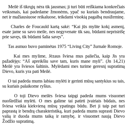
Meilė iš tikrųjų nėra tik jausmas; ji turi būti reiškiama konkrečiais
veiksmais, kai padedame žmonėms, ypač su kuriais bendraujame,
net ir mažiausiuose reikaluose, teikdami visokią pagalbą nusižeminę.
Charles de Foucauld kartą sakė: “Kai jūs mylite kokį asmenį,
esate jame su savo meile, nes negyvenate tik sau, būdami neprisirišę
prie savęs, tik būdami šalia savęs”.
Tas asmuo buvo paminėtas 1975 “Living City” žurnale Romoje.
Kai mes mylime, Jėzaus šviesa mus paliečia, kaip Jis yra
pažadėjęs: “Aš apreikšiu save tam, kuris mane myli”. (Jn 14,21)
Meilė yra šviesos šaltinis. Mylėdami mes turime geresnį supratimą
Dievo, kuris yra pati Meilė.
O tai padeda mums labiau mylėti ir gerinti mūsų santykius su tais,
su kuriais palaikome ryšius.
O toji Dievo meilės šviesa taipgi padeda mums visuomet
nuoširdžiai mylėti. O mes galime tai patirti įvairiais būdais, nes
šviesa veikia kiekvieną mūsų ypatingu būdu. Bet ji taip pat turi
paprastą ir bendrą charakteristiką, kuri padeda mums suprasti Dievo
valią ir duoda mums taiką ir ramybę, ir visuomet naują Dievo
Žodžio supratimą.