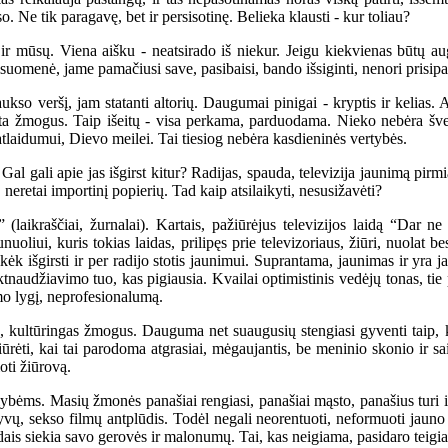
. Ne tik paragavę, bet ir persisotinę. Belieka klausti - kur toliau?
mūsų. Viena aišku - neatsirado iš niekur. Jeigu kiekvienas būtų augęs 
isuomenė, jame pamačiusi save, pasibaisi, bando išsiginti, nenori prisipaž
kso veršį, jam statanti altorių. Daugumai pinigai - kryptis ir kelias. A
žmogus. Taip išeitų - visa perkama, parduodama. Nieko nebėra švento
tlaidumui, Dievo meilei. Tai tiesiog nebėra kasdieninės vertybės.
gali apie jas išgirst kitur? Radijas, spauda, televizija jaunimą pirmiau
 neretai importinį popierių. Tad kaip atsilaikyti, nesusižavėti?
ikraščiai, žurnalai). Kartais, pažiūrėjus televizijos laidą “Dar ne v
oliui, kuris tokias laidas, prilipęs prie televizoriaus, žiūri, nuolat be
ikėk išgirsti ir per radijo stotis jaunimui. Suprantama, jaunimas ir yra
naudžiavimo tuo, kas pigiausia. Kvailai optimistinis vedėjų tonas, tie 
mo lygį, neprofesionalumą.
ultūringas žmogus. Dauguma net suaugusių stengiasi gyventi taip, kaip 
ūrėti, kai tai parodoma atgrasiai, mėgaujantis, be meninio skonio ir sa
ioti žiūrovą.
ėms. Masių žmonės panašiai rengiasi, panašiai mąsto, panašius turi inte
vų, sekso filmų antplūdis. Todėl negali neorentuoti, neformuoti jauno 
dais siekia savo gerovės ir malonumų. Tai, kas neigiama, pasidaro teigia