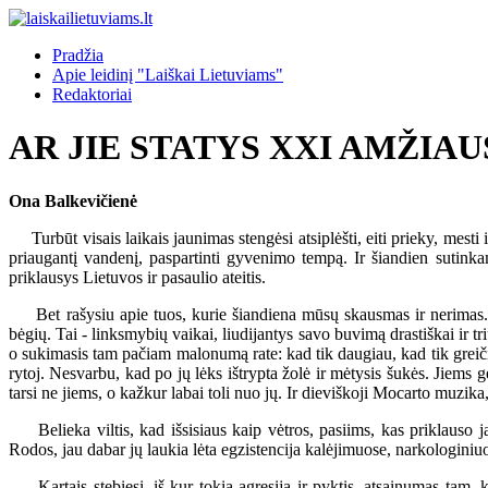
Pradžia
Apie leidinį "Laiškai Lietuviams"
Redaktoriai
AR JIE STATYS XXI AMŽIA
Ona Balkevičienė
Turbūt visais laikais jaunimas stengėsi atsiplėšti, eiti prieky, mesti i
priaugantį vandenį, paspartinti gyvenimo tempą. Ir šiandien sutin
priklausys Lietuvos ir pasaulio ateitis.
Bet rašysiu apie tuos, kurie šiandiena mūsų skausmas ir nerimas. Jie
bėgių. Tai - linksmybių vaikai, liudijantys savo buvimą drastiškai ir tr
o sukimasis tam pačiam malonumą rate: kad tik daugiau, kad tik greiči
rytoj. Nesvarbu, kad po jų lėks ištrypta žolė ir mėtysis šukės. Jiems gė
tarsi ne jiems, o kažkur labai toli nuo jų. Ir dieviškoji Mocarto muzika, 
Belieka viltis, kad išsisiaus kaip vėtros, pasiims, kas priklauso 
Rodos, jau dabar jų laukia lėta egzistencija kalėjimuose, narkologiniuo
Kartais stebiesi, iš kur tokia agresija ir pyktis, atsainumas tam, ka