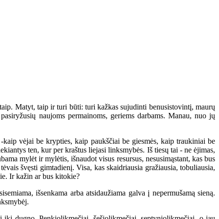
ip. Matyt, taip ir turi būti: turi kažkas sujudinti benusistovintį, maurų
ri, pasiryžusių naujoms permainoms, geriems darbams. Manau, nuo jų
kaip vėjai be krypties, kaip paukščiai be giesmės, kaip traukiniai be
iantys ten, kur per kraštus liejasi linksmybės. Iš tiesų tai - ne ėjimas,
bama mylėt ir mylėtis, išnaudot visus resursus, nesusimąstant, kas bus
tėvais švęsti gimtadienį. Visa, kas skaidriausia gražiausia, tobuliausia,
ie. Ir kažin ar bus kitokie?
išsisemiama, išsenkama arba atsidaužiama galva į nepermušamą sieną.
inksmybėj.
i iki dugno. Penkiolikmečiai, šešiolikmečiai, septyniolikmečiai, o jau