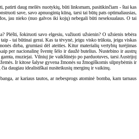
 patirti daug meilės nuotykių, būti linksmam, pasitikinčiam - štai kas
struoti save, savo apnuogintą kūną, tarsi tai būtų pats optimaliausias,
os, jau nieko (nuo galvos iki kojų) nebegali būti neseksualaus. O tai
Plėšti, šokiruoti savo elgesiu, važiuoti užsienin? O užsienis tebėra
aip - tai būtinai gerai. Kas ta tėvynė, jeigu visko trūksta, jeigu viskas
onės dirba, grumiasi dėl ateities. Kitur materialių vertybių turėjimas
kaip per nacionalinę šventę šėlo ir daužė butelius. Nustebino ir austrų
amta, muziejai. Vilniuj jie vaikštinėjo po parduotuves, tarsi Austrijoj
nt žemės. Ir kitose šalyse gyvena žmonės su žmogiškomis silpnybėmis ir
g čia daugiau idealistiškai nusiteikusių merginų ir vaikinų.
banga, ar kariaus tautos, ar nebesprogs atominė bomba, kam tarnaus