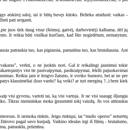
atskiroj saloj, tai ir būtų buvęs kitoks. Belieka atsidusti: vaikas -
inti pati serganti.
pie juos tiek daug visur (šeimoj, gatvėj, darbovietėj) kalbama, dėl jų
. Ir reikia būti visiškai kurčiam, kad šito negirdėtum, nematytum.
sia patraukia tuo, kas pigiausia, pamaitina tuo, kas brutaliausia. Ant
akaras”, verkti, o ne juoktis nori. Gal ir reikalingi jaunimui tokie
sikartojantys visi tie pasivaipymai, pasikraipymai, lėkšti pajuokavimai
 jaunimas. Reikia jam ir lengvo žaismo, ir sveiko humoro, bet ar ne per
patys klausimėliai (kuo vardu? ką veiki? ar turi merginą ?..) bent kiek
visi gyvena, vartoti tai, ką visi vartoja. Ir ne visi suaugę išjungia
iko. Tikras menininkas moka įprasminti tokį vaizdą. Jis vos atitraukia
resus. Ir nemoka rinktis. Jeigu rinktųsi, tai “muilo operos” neturėtų
žiūrovo pagal savo kurpalį. Vaikino idealas irgi iš filmų - brutalumo,
ma, patrauklu, priimtina.