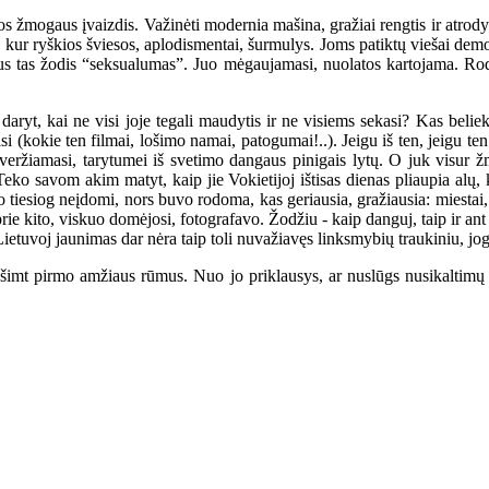
mogaus įvaizdis. Važinėti modernia mašina, gražiai rengtis ir atrodyti,
kur ryškios šviesos, aplodismentai, šurmulys. Joms patiktų viešai demon
ldus tas žodis “seksualumas”. Juo mėgaujamasi, nuolatos kartojama. Rod
kai ne visi joje tegali maudytis ir ne visiems sekasi? Kas belieka? 
 (kokie ten filmai, lošimo namai, patogumai!..). Jeigu iš ten, jeigu ten t
 veržiamasi, tarytumei iš svetimo dangaus pinigais lytų. O juk visur žm
eko savom akim matyt, kaip jie Vokietijoj ištisas dienas pliaupia alų, 
 tiesiog neįdomi, nors buvo rodoma, kas geriausia, gražiausia: miestai, g
prie kito, viskuo domėjosi, fotografavo. Žodžiu - kaip danguj, taip ir a
og Lietuvoj jaunimas dar nėra taip toli nuvažiavęs linksmybių traukiniu, jo
šimt pirmo amžiaus rūmus. Nuo jo priklausys, ar nuslūgs nusikaltimų 