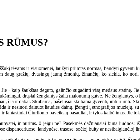
US RŪMUS?
ššūkį tėvams ir visuomenei, laužyti priimtas normas, bandyti gyventi kita
kam daug gražių, dvasingų jaunų žmonių, žinančių, ko siekia, ko no
 - kaip šaukštas deguto, galinčio sugadinti visą medaus statinę. Jie -
iukšmingai, drąsiai žengiantys žalia malonumų gatve. Ne žengiantys, o lek
au, čia ir dabar. Skubama, pašėlusiai skubama gyventi, imti ir imti. Sku
da ir nesinori dainuot liaudies dainų, įžengti į etnografijos muziejų, su 
ir fantastiniai Čiurlionio paveikslų pasauliai, ir tylos kalbėjimas. Jie tok
jaunystei, ir nurims. 0 jeigu ne? Pasekmės dažniausiai būna liūdnos: 
se dispanceriuose, landynėse, trasose, sočioj buity ar nesibaigiančioj l
s reikalauja pastangų, ir tas nepasotinamas noras viską patirti, išsemt