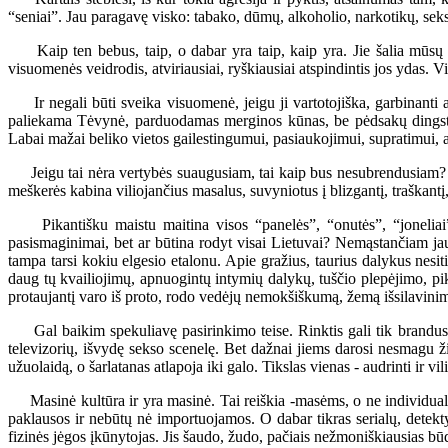
“seniai”. Jau paragavę visko: tabako, dūmų, alkoholio, narkotikų, sekso
Kaip ten bebus, taip, o dabar yra taip, kaip yra. Jie šalia mūsų ir 
visuomenės veidrodis, atviriausiai, ryškiausiai atspindintis jos ydas. V
Ir negali būti sveika visuomenė, jeigu ji vartotojiška, garbinanti au
paliekama Tėvynė, parduodamas merginos kūnas, be pėdsakų dingsta 
Labai mažai beliko vietos gailestingumui, pasiaukojimui, supratimui, a
Jeigu tai nėra vertybės suaugusiam, tai kaip bus nesubrendusiam? Gal 
meškerės kabina viliojančius masalus, suvyniotus į blizgantį, traškantį,
Pikantišku maistu maitina visos “panelės”, “onutės”, “joneliai” (la
pasismaginimai, bet ar būtina rodyt visai Lietuvai? Nemąstančiam jaunu
tampa tarsi kokiu elgesio etalonu. Apie gražius, taurius dalykus nesit
daug tų kvailiojimų, apnuogintų intymių dalykų, tuščio plepėjimo, pikt
protaujantį varo iš proto, rodo vedėjų nemokšiškumą, žemą išsilavini
Gal baikim spekuliavę pasirinkimo teise. Rinktis gali tik brandus, k
televizorių, išvydę sekso scenelę. Bet dažnai jiems darosi nesmagu ži
užuolaidą, o šarlatanas atlapoja iki galo. Tikslas vienas - audrinti ir vil
Masinė kultūra ir yra masinė. Tai reiškia -masėms, o ne individualyb
paklausos ir nebūtų nė importuojamos. O dabar tikras serialų, detekty
fizinės jėgos įkūnytojas. Jis šaudo, žudo, pačiais nežmoniškiausias bū