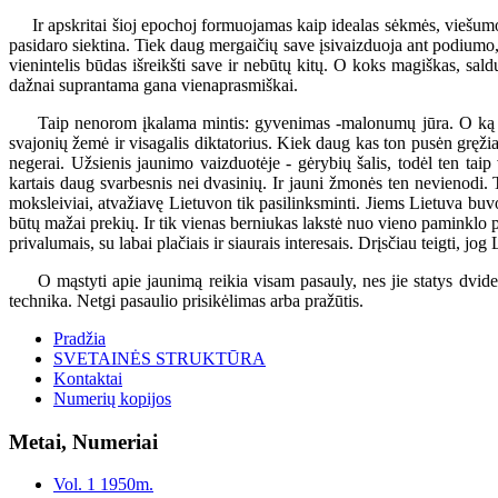
Ir apskritai šioj epochoj formuojamas kaip idealas sėkmės, viešumos ž
pasidaro siektina. Tiek daug mergaičių save įsivaizduoja ant podiumo, 
vienintelis būdas išreikšti save ir nebūtų kitų. O koks magiškas, sa
dažnai suprantama gana vienaprasmiškai.
Taip nenorom įkalama mintis: gyvenimas -malonumų jūra. O ką daryt, 
svajonių žemė ir visagalis diktatorius. Kiek daug kas ton pusėn gręžiasi
negerai. Užsienis jaunimo vaizduotėje - gėrybių šalis, todėl ten taip
kartais daug svarbesnis nei dvasinių. Ir jauni žmonės ten nevienodi. T
moksleiviai, atvažiavę Lietuvon tik pasilinksminti. Jiems Lietuva buvo
būtų mažai prekių. Ir tik vienas berniukas lakstė nuo vieno paminklo 
privalumais, su labai plačiais ir siaurais interesais. Drįsčiau teigti, j
O mąstyti apie jaunimą reikia visam pasauly, nes jie statys dvide
technika. Netgi pasaulio prisikėlimas arba pražūtis.
Pradžia
SVETAINĖS STRUKTŪRA
Kontaktai
Numerių kopijos
Metai, Numeriai
Vol. 1 1950m.