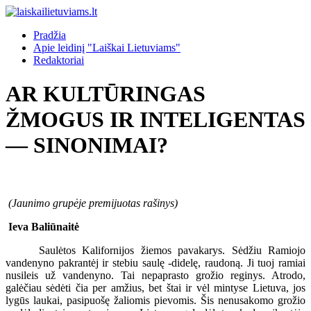
Pradžia
Apie leidinį "Laiškai Lietuviams"
Redaktoriai
AR KULTŪRINGAS
ŽMOGUS IR INTELIGENTAS
— SINONIMAI?
(Jaunimo grupėje premijuotas rašinys)
Ieva Baliūnaitė
Saulėtos Kalifornijos žiemos pavakarys. Sėdžiu Ramiojo
vandenyno pakrantėj ir stebiu saulę -didelę, raudoną. Ji tuoj ramiai
nusileis už vandenyno. Tai nepaprasto grožio reginys. Atrodo,
galėčiau sėdėti čia per amžius, bet štai ir vėl mintyse Lietuva, jos
lygūs laukai, pasipuošę žaliomis pievomis. Šis nenusakomo grožio