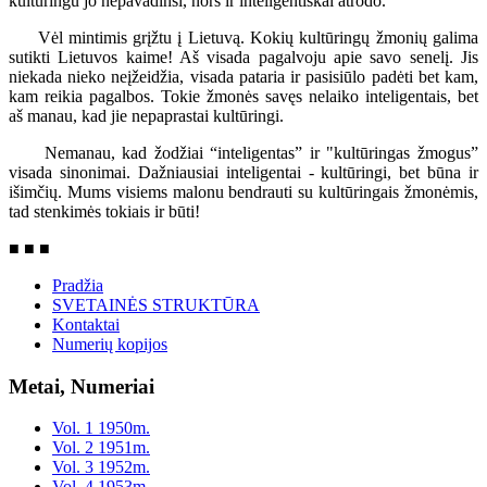
kultūringu jo nepavadinsi, nors ir inteligentiškai atrodo.
Vėl mintimis grįžtu į Lietuvą. Kokių kultūringų žmonių galima
sutikti Lietuvos kaime! Aš visada pagalvoju apie savo senelį. Jis
niekada nieko neįžeidžia, visada pataria ir pasisiūlo padėti bet kam,
kam reikia pagalbos. Tokie žmonės savęs nelaiko inteligentais, bet
aš manau, kad jie nepaprastai kultūringi.
Nemanau, kad žodžiai “inteligentas” ir "kultūringas žmogus”
visada sinonimai. Dažniausiai inteligentai - kultūringi, bet būna ir
išimčių. Mums visiems malonu bendrauti su kultūringais žmonėmis,
tad stenkimės tokiais ir būti!
■ ■ ■
Pradžia
SVETAINĖS STRUKTŪRA
Kontaktai
Numerių kopijos
Metai, Numeriai
Vol. 1 1950m.
Vol. 2 1951m.
Vol. 3 1952m.
Vol. 4 1953m.