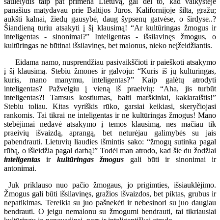
saulėlydis taip pat primena Lietuvą, gal dėl to, kad vaikystėje
panašius matydavau prie Baltijos Jūros. Kalifornijoje šilta, gražu;
aukšti kalnai, žiedų gausybė, daug šypsenų gatvėse, o širdyse..?
Šiandieną turiu atsakyti į šį klausimą! “Ar kultūringas žmogus ir
inteligentas - sinonimai?” Inteligentas - išsilavinęs žmogus, o
kultūringas ne būtinai išsilavinęs, bet malonus, nieko neįžeidžiantis.
Eidama namo, nusprendžiau pasivaikščioti ir paieškoti atsakymo
į šį klausimą. Stebiu žmones ir galvoju: “Kuris iš jų kultūringas,
kuris, mano manymu, inteligentas?” Kaip galėtų atrodyti
inteligentas? Pažvelgiu į vieną iš praeivių: “Aha, jis turbūt
inteligentas?! Tamsus kostiumas, balti marškiniai, kaklaraištis!”
Stebiu toliau. Kitas vyriškis rūko, garsiai keikiasi, skeryčiojasi
rankomis. Tai tikrai ne inteligentas ir ne kultūringas žmogus! Mano
stebėjimai nedavė atsakymo į temos klausimą, nes mačiau tik
praeivių išvaizdą, aprangą, bet neturėjau galimybės su jais
pabendrauti. Lietuvių liaudies išmintis sako: “žmogų sutinka pagal
rūbą, o išleidžia pagal darbą!” Todėl man atrodo, kad šie du žodžiai
inteligentas
ir
kultūringas žmogus
gali būti ir sinonimai ir
antonimai.
Juk priklauso nuo pačio žmogaus, jo prigimties, išsiauklėjimo.
Žmogus gali būti išsilavinęs, gražios išvaizdos, bet piktas, grubus ir
nepatikimas. Tereikia su juo pašnekėti ir nebesinori su juo daugiau
bendrauti. O jeigu nemalonu su žmogumi bendrauti, tai tikriausiai