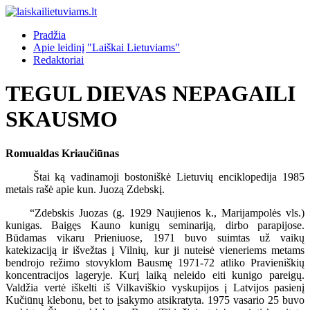
Pradžia
Apie leidinį "Laiškai Lietuviams"
Redaktoriai
TEGUL DIEVAS NEPAGAILI
SKAUSMO
Romualdas Kriaučiūnas
Štai ką vadinamoji bostoniškė Lietuvių enciklopedija 1985
metais rašė apie kun. Juozą Zdebskį.
“Zdebskis Juozas (g. 1929 Naujienos k., Marijampolės vls.)
kunigas. Baigęs Kauno kunigų seminariją, dirbo parapijose.
Būdamas vikaru Prieniuose, 1971 buvo suimtas už vaikų
katekizaciją ir išvežtas į Vilnių, kur ji nuteisė vieneriems metams
bendrojo režimo stovyklom Bausmę 1971-72 atliko Pravieniškių
koncentracijos lageryje. Kurį laiką neleido eiti kunigo pareigų.
Valdžia vertė iškelti iš Vilkaviškio vyskupijos į Latvijos pasienį
Kučiūnų klebonu, bet to įsakymo atsikratyta. 1975 vasario 25 buvo