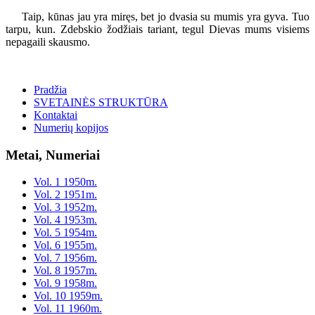
Taip, kūnas jau yra miręs, bet jo dvasia su mumis yra gyva. Tuo
tarpu, kun. Zdebskio žodžiais tariant, tegul Dievas mums visiems
nepagaili skausmo.
Pradžia
SVETAINĖS STRUKTŪRA
Kontaktai
Numerių kopijos
Metai, Numeriai
Vol. 1 1950m.
Vol. 2 1951m.
Vol. 3 1952m.
Vol. 4 1953m.
Vol. 5 1954m.
Vol. 6 1955m.
Vol. 7 1956m.
Vol. 8 1957m.
Vol. 9 1958m.
Vol. 10 1959m.
Vol. 11 1960m.