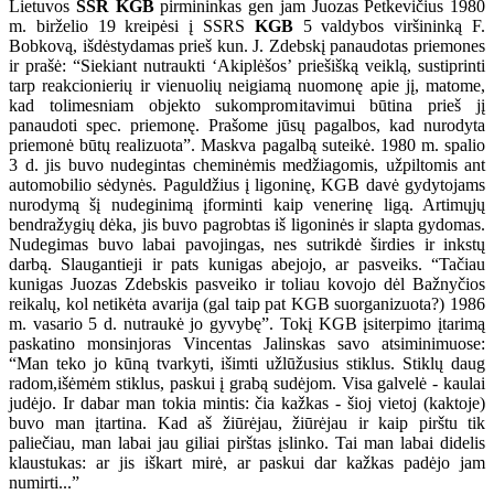
Lietuvos
SSR KGB
pirmininkas gen jam Juozas Petkevičius 1980
m. birželio 19 kreipėsi į SSRS
KGB
5 valdybos viršininką F.
Bobkovą, išdėstydamas prieš kun. J. Zdebskį panaudotas priemones
ir prašė: “Siekiant nutraukti ‘Akiplėšos’ priešišką veiklą, sustiprinti
tarp reakcionierių ir vienuolių neigiamą nuomonę apie jį, matome,
kad tolimesniam objekto sukompromitavimui būtina prieš jį
panaudoti spec. priemonę. Prašome jūsų pagalbos, kad nurodyta
priemonė būtų realizuota”. Maskva pagalbą suteikė. 1980 m. spalio
3 d. jis buvo nudegintas cheminėmis medžiagomis, užpiltomis ant
automobilio sėdynės. Paguldžius į ligoninę, KGB davė gydytojams
nurodymą šį nudeginimą įforminti kaip venerinę ligą. Artimųjų
bendražygių dėka, jis buvo pagrobtas iš ligoninės ir slapta gydomas.
Nudegimas buvo labai pavojingas, nes sutrikdė širdies ir inkstų
darbą. Slaugantieji ir pats kunigas abejojo, ar pasveiks. “Tačiau
kunigas Juozas Zdebskis pasveiko ir toliau kovojo dėl Bažnyčios
reikalų, kol netikėta avarija (gal taip pat KGB suorganizuota?) 1986
m. vasario 5 d. nutraukė jo gyvybę”. Tokį KGB įsiterpimo įtarimą
paskatino monsinjoras Vincentas Jalinskas savo atsiminimuose:
“Man teko jo kūną tvarkyti, išimti užlūžusius stiklus. Stiklų daug
radom,išėmėm stiklus, paskui į grabą sudėjom. Visa galvelė - kaulai
judėjo. Ir dabar man tokia mintis: čia kažkas - šioj vietoj (kaktoje)
buvo man įtartina. Kad aš žiūrėjau, žiūrėjau ir kaip pirštu tik
paliečiau, man labai jau giliai pirštas įslinko. Tai man labai didelis
klaustukas: ar jis iškart mirė, ar paskui dar kažkas padėjo jam
numirti...”