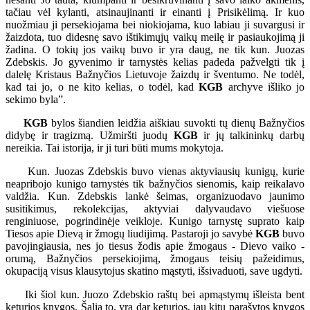
tačiau vėl kylanti, atsinaujinanti ir einanti į Prisikėlimą. Ir kuo
nuožmiau ji persekiojama bei niokiojama, kuo labiau ji suvargusi ir
žaizdota, tuo didesnę savo ištikimųjų vaikų meilę ir pasiaukojimą ji
žadina. O tokių jos vaikų buvo ir yra daug, ne tik kun. Juozas
Zdebskis. Jo gyvenimo ir tarnystės kelias padeda pažvelgti tik į
dalelę Kristaus Bažnyčios Lietuvoje žaizdų ir šventumo. Ne todėl,
kad tai jo, o ne kito kelias, o todėl, kad
KGB
archyve išliko jo
sekimo byla”.
KGB
bylos šiandien leidžia aiškiau suvokti tų dienų Bažnyčios
didybę ir tragizmą. Užmiršti juodų
KGB
ir jų talkininkų darbų
nereikia. Tai istorija, ir ji turi būti mums mokytoja.
Kun. Juozas Zdebskis buvo vienas aktyviausių kunigų, kurie
neapribojo kunigo tarnystės tik bažnyčios sienomis, kaip reikalavo
valdžia. Kun. Zdebskis lankė šeimas, organizuodavo jaunimo
susitikimus, rekolekcijas, aktyviai dalyvaudavo viešuose
renginiuose, pogrindinėje veikloje. Kunigo tarnystę suprato kaip
Tiesos apie Dievą ir žmogų liudijimą. Pastaroji jo savybė
KGB
buvo
pavojingiausia, nes jo tiesus žodis apie žmogaus - Dievo vaiko -
orumą, Bažnyčios persekiojimą, žmogaus teisių pažeidimus,
okupaciją visus klausytojus skatino mąstyti, išsivaduoti, save ugdyti.
Iki šiol kun. Juozo Zdebskio raštų bei apmąstymų išleista bent
keturios knygos. Šalia to, yra dar keturios, jau kitų parašytos knygos