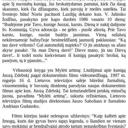
apie šį nuostabų kunigą. Jas beskaitydamas pamatai, kiek čia daug
skausmo, kiek čia džiaugsmo, kiek pavojų ir meilės sutelkta. Tai
šventojo būta! Noriu pacituoti Lazdijų dekano kun. V. Jalinsko
žodžius, pasakytus prie kapo duobės 1986 vasario 10 dieną:
“Budėjome prie Tavo, kunige Juozai, karsto. Dieną ir naktį dalijome
šv. Komuniją. Gyva adoracija - ne gėlės - puošė altorių. Prie Tavo
karsto, kunige, nuolat budėjo jaunimas. Vieną sušalusį
nekūrenamoje bažnyčioje besimeldžiantį jaunuolį paklausiau: “Ką
tau davė velionis? Gal automobilį nupirko?’ O jis atsidusęs su ašara
akyse pasakė: ‘Jis man Dievą davė!’ Dieve mano, jis tau Dievą
davė!.. Ir todėl noriu kiekvienam iš kunigų pasakyti: broliai, ką
pasėjom, tą ir pjausim...”
Vėliausioji knyga yra Mylėti artimą: Liudijimai apie kunigą
Juozą Zdebskį pagal dokumentinio filmo videomedžiagą. 1997 m.
rugsėjo 16 d. Lietuvos televizijos salėje būreliui žurnalistų,
visuomeninkų ir buvusių disidentų parodytas naujas dokumentinis
filmas apie kun. Juozą Zdebskį. Tai keturiasdešimt penkių minučių
juosta, pavadinta “Mylėti artimą”, sukurta režisieriaus, Lietuvos
televizijos filmų studijos direktoriaus Juozo Saboliaus ir žurnalisto
Andriaus Gudausko.
Filmo kūrėjus laukė nelengvas uždavinys: “Kaip kalbėti apie
žmogų, kuris dar gyvas buvo tapęs legenda, o šiandien ne vienam
savo mokiniui ar bendražygiui atrodo tartum nepaskelbtas šventasis?