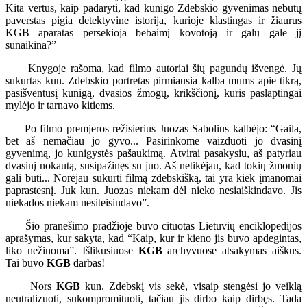
Kita vertus, kaip padaryti, kad kunigo Zdebskio gyvenimas nebūtų
paverstas pigia detektyvine istorija, kurioje klastingas ir žiaurus
KGB aparatas persekioja bebaimį kovotoją ir galų gale jį
sunaikina?”
Knygoje rašoma, kad filmo autoriai šių pagundų išvengė. Jų
sukurtas kun. Zdebskio portretas pirmiausia kalba mums apie tikrą,
pasišventusį kunigą, dvasios žmogų, krikščionį, kuris paslaptingai
mylėjo ir tarnavo kitiems.
Po filmo premjeros režisierius Juozas Sabolius kalbėjo: “Gaila,
bet aš nemačiau jo gyvo... Pasirinkome vaizduoti jo dvasinį
gyvenimą, jo kunigystės pašaukimą. Atvirai pasakysiu, aš patyriau
dvasinį nokautą, susipažinęs su juo. Aš netikėjau, kad tokių žmonių
gali būti... Norėjau sukurti filmą zdebskišką, tai yra kiek įmanomai
paprastesnį. Juk kun. Juozas niekam dėl nieko nesiaiškindavo. Jis
niekados niekam nesiteisindavo”.
Šio pranešimo pradžioje buvo cituotas Lietuvių enciklopedijos
aprašymas, kur sakyta, kad “Kaip, kur ir kieno jis buvo apdegintas,
liko nežinoma”. Išlikusiuose
KGB
archyvuose atsakymas aiškus.
Tai buvo
KGB
darbas!
Nors
KGB
kun. Zdebskį vis sekė, visaip stengėsi jo veiklą
neutralizuoti, sukompromituoti, tačiau jis dirbo kaip dirbęs. Tada