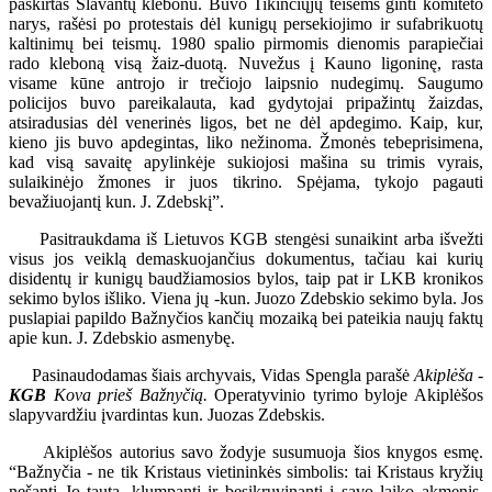
paskirtas Šlavantų klebonu. Buvo Tikinčiųjų teisėms ginti komiteto
narys, rašėsi po protestais dėl kunigų persekiojimo ir sufabrikuotų
kaltinimų bei teismų. 1980 spalio pirmomis dienomis parapiečiai
rado kleboną visą žaiz-duotą. Nuvežus į Kauno ligoninę, rasta
visame kūne antrojo ir trečiojo laipsnio nudegimų. Saugumo
policijos buvo pareikalauta, kad gydytojai pripažintų žaizdas,
atsiradusias dėl venerinės ligos, bet ne dėl apdegimo. Kaip, kur,
kieno jis buvo apdegintas, liko nežinoma. Žmonės tebeprisimena,
kad visą savaitę apylinkėje sukiojosi mašina su trimis vyrais,
sulaikinėjo žmones ir juos tikrino. Spėjama, tykojo pagauti
bevažiuojantį kun. J. Zdebskį”.
Pasitraukdama iš Lietuvos KGB stengėsi sunaikint arba išvežti
visus jos veiklą demaskuojančius dokumentus, tačiau kai kurių
disidentų ir kunigų baudžiamosios bylos, taip pat ir LKB kronikos
sekimo bylos išliko. Viena jų -kun. Juozo Zdebskio sekimo byla. Jos
puslapiai papildo Bažnyčios kančių mozaiką bei pateikia naujų faktų
apie kun. J. Zdebskio asmenybę.
Pasinaudodamas šiais archyvais, Vidas Spengla parašė
Akiplėša
-
KGB
Kova prieš Bažnyčią.
Operatyvinio tyrimo byloje Akiplėšos
slapyvardžiu įvardintas kun. Juozas Zdebskis.
Akiplėšos autorius savo žodyje susumuoja šios knygos esmę.
“Bažnyčia - ne tik Kristaus vietininkės simbolis: tai Kristaus kryžių
nešanti Jo tauta, klumpanti ir besikruvinanti į savo laiko akmenis,