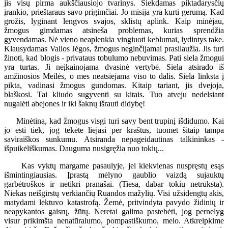
jis visų pirma aukščiausiojo tvarinys. Siekdamas piktadarysčių
įrankio, prieštaraus savo prigimčiai. Jo misija yra kurti gerumą. Kad
grožis, lyginant lengvos svajos, sklistų aplink. Kaip minėjau,
žmogus gimdamas atsineša problemas, kurias sprendžia
gyvendamas. Nė vieno neaplenkia vingiuoti keblumai, lydintys take.
Klausydamas Valios Jėgos, žmogus neginčijamai prasilaužia. Jis turi
žinoti, kad blogis - privataus tobulumo nebuvimas. Pati siela žmogui
yra turtas. Ji neįkainojama dvasinė vertybė. Siela atsirado iš
amžinosios Meilės, o mes neatsiejama viso to dalis. Siela linksta į
pikta, vadinasi žmogus gundomas. Kitaip tariant, jis dvejoja,
blaškosi. Tai kliudo sugyventi su kitais. Tuo atveju nedelsiant
nugalėti abejones ir iki šaknų išrauti didybę!
Minėtina, kad žmogus visgi turi savy bent trupinį išdidumo. Kai
jo esti tiek, jog tekėte liejasi per kraštus, tuomet šitaip tampa
saviraiškos sunkumu. Atsiranda nepageidautinas talkininkas -
išpuikėliškumas. Dauguma nusigręžia nuo tokių...
Kas vyktų margame pasaulyje, jei kiekvienas nuspręstų esąs
išmintingiausias. Įprastą mėlyno gaublio vaizdą sujauktų
garbėtroškos ir netikri pranašai. (Tiesa, dabar tokių netrūksta).
Niekas neišgirstų verkiančių Ruandos mažylių. Visi užsidengtų akis,
matydami lėktuvo katastrofą. Žemė, pritvindyta pavydo židinių ir
neapykantos gaisrų, žūtų. Neretai galima pastebėti, jog pernelyg
visur prikimšta nenatūralumo, pompastiškumo, melo. Atkreipkime