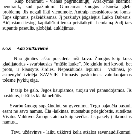
Kaip bendrauti - vienas pagrindiniųjų. Atsakymas skamba:
bendrauk, kad pažintum! Gimdamas žmogus atsineša glėbį
problemų. Jis negali likti vienumoje. Antraip nesusidoros su jomis.
Taps silpnutis, pažeidžiamas. Jį pražudys įsigalėjusi Laiko Dabartis.
Atėjusiam tiesiog kapitališkai tenka prisitaikyti. Lemiamą žodį tars
supantis pasaulis, globėjai, auklėjimas.
s.o.s
Ada Sutkuvienė
Nuo gimties taško prasideda arši kova. Žmogus kaip koks
gladijatorius - svarbiausias “mūšio lauke”. Ne ginklu turi kovoti, bet
protu, ir klausytis širdies. Nepasiduoda lepumui - vadinasi, jo
asmenybė tvirtėja SAVYJE. Pirmasis pasiekimas vainikuojamas
tolesne įvykių eiga.
Ir taip be galo. Jėgos kaupiamos, tuojau vėl panaudojamos. Jis
pasiduos, ir ištiks klaiki nebūtis.
Svarbu žmogų supažindinti su gyvenimu. Tegu pajaučia pasaulį
esant ne savo namus. Čia -laikinas, nuostabus prieglobstis, suteiktas
Visatos Valdovo. Žmogus ateina kaip svečias. Jis pakely į tikruosius
namus...
Tėvų uždavinys - laiku užkirsti kelią atžalos savanaudiškumui,