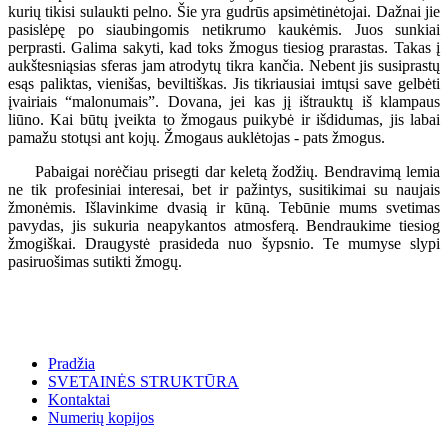
kurių tikisi sulaukti pelno. Šie yra gudrūs apsimėtinėtojai. Dažnai jie
pasislėpę po siaubingomis netikrumo kaukėmis. Juos sunkiai
perprasti. Galima sakyti, kad toks žmogus tiesiog prarastas. Takas į
aukštesniąsias sferas jam atrodytų tikra kančia. Nebent jis susiprastų
esąs paliktas, vienišas, beviltiškas. Jis tikriausiai imtųsi save gelbėti
įvairiais “malonumais”. Dovana, jei kas jį ištrauktų iš klampaus
liūno. Kai būtų įveikta to žmogaus puikybė ir išdidumas, jis labai
pamažu stotųsi ant kojų. Žmogaus auklėtojas - pats žmogus.
Pabaigai norėčiau prisegti dar keletą žodžių. Bendravimą lemia
ne tik profesiniai interesai, bet ir pažintys, susitikimai su naujais
žmonėmis. Išlavinkime dvasią ir kūną. Tebūnie mums svetimas
pavydas, jis sukuria neapykantos atmosferą. Bendraukime tiesiog
žmogiškai. Draugystė prasideda nuo šypsnio. Te mumyse slypi
pasiruošimas sutikti žmogų.
Pradžia
SVETAINĖS STRUKTŪRA
Kontaktai
Numerių kopijos