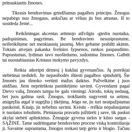
pritraukiantis žmones.
Tikrasis bendravimas grindžiamas pagalbos principu. Žmogus
nepabėgs nuo žmogaus, anksčiau ar vėliau jis bus atrastas. Iš to
susideda žemė...
Reikšmingas akcentas artimojo atžvilgiu -giedra nuotaika,
padrąsinimas, pagyrimas. Be bendravimo nesusiprastume,
neišreikštume net menkiausių jausmų. Mes gebame prabilti akimis.
Tokiais atvejais pakanka švelnios šypsenos, rankos paspaudimo.
Paprastumas, lydimas tavo nuoširdumo, sudomina žmones. Galbūt
tai nuostabiausias Kristaus mokymo pavyzdys.
Reikia atkreipti dėmesį į kukliai gyvenančius. Jų poreikiai
stebėtinai nedideli. Jie nepasibodės ištiesti pagalbos spindulėlį. Šie
žmonės jau išmoko vertinti mažus daiktus. Pažvelkime į juos
atidžiau. Jiem nepritrūksta pasitikėjimo savimi. Gyvendami pagal
Dievo valią, žmonės tampa be galo vieningi. Atrodo, tokių nedaug,
bet juos galima rasti. Žmogus, trokštantis sugyventi su artimu,
atsigręžia atgal ir sugrįžta į tikėjimą. Jeigu ne, jis turi neatpažįstamai
pasikeisti. Kitaip, jis nebebus savimi. Keistis - reiškia nepaliaujamai
ir nuolatos tobulintis. Pirmiausia pravartu įsižiūrėti į save, tik paskui
akylai stebėti aplinkinius. Žmoguje gyvena sielos ir kūno sargas -
SĄŽINĖ. Tame sudėtingame bendravimo procese viską kontroliuoja
ji. Savaime suprantama, žmogus renkasi tarp gėrio ir blogio. Tačiau