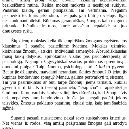
besikeičianti rutina. Reikia mokėti mokytis ir nesibijoti suklysti.
Padarius klaidą, geriau prisipažinti. Tai vertinama. Negalim
pasmerkti to, kuris įskaudino, nes pats gali būti jo vietoje. Ilgai
nesikankinant atleisti. Būdamas geranoriškas, žmogus kaip magnetu
pritraukia bičiulius ir tuos, kurie anksčiau nepalaikė su juo
draugystės ryšių.
Šių dienų mokslas kelia tik empiriškus žmogaus egzistencijos
klausimus. Į pagalbą pasitelkime švietimą. Mokslas užmiršo,
kiekvienas žmonių - atskira, individuali asmenybė. Absurdiškiausias
mūsų laikų dalykus, apmokamas vizitas pas psichoterapeutą ar
psichologą. Nejaugi už gyvybiškai svarios problemos sprendimą -
duodami pinigai? Taip, žinoma, psichologai turi iš kažko gyventi.
Bet ar jie džiaugsis, matydami nerandantį išeities žmogų? O jeigu jis
kupinas bendravimo spragų? Manau, galima pertvarkyti tą sistemą...
Tai yra pasirinkimas ar būti tarpe žmonių, jiems tarnauti, kukliai
gyventi ir dirbti. Kiti tiesiog pasimeta, “išsipučia” ir apsikrikštija
Godumo Tarnų vardais. Universalioji tiesa išreiškia, kad žmogus vis
tiek nepabėgs nuo bendravimo. Ir čia jau negali padėti jokios
taisyklės. Žmogus paklauso patarimų, elgiasi taip, kaip jam šnabžda
sąžinė.
Supantį pasaulį nusistatome pagal savo susigalvotus kriterijus.
Net vienas ir, rodos, visą amžių pažįstamas žmogus gali atrodyti
kitoks.