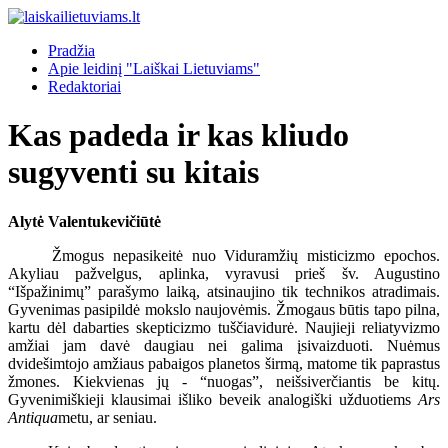
Pradžia
Apie leidinį "Laiškai Lietuviams"
Redaktoriai
Kas padeda ir kas kliudo
sugyventi su kitais
Alytė Valentukevičiūtė
Žmogus nepasikeitė nuo Viduramžių misticizmo epochos.
Akyliau pažvelgus, aplinka, vyravusi prieš šv. Augustino
“Išpažinimų” parašymo laiką, atsinaujino tik technikos atradimais.
Gyvenimas pasipildė mokslo naujovėmis. Žmogaus būtis tapo pilna,
kartu dėl dabarties skepticizmo tuščiavidurė. Naujieji reliatyvizmo
amžiai jam davė daugiau nei galima įsivaizduoti. Nuėmus
dvidešimtojo amžiaus pabaigos planetos širmą, matome tik paprastus
žmones. Kiekvienas jų - “nuogas”, neišsiverčiantis be kitų.
Gyvenimiškieji klausimai išliko beveik analogiški užduotiems
Ars
Antiqua
metu, ar seniau.