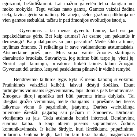
egoizmui, beširdiškumui. Lai mažon galvelėn telpa daugiau nei
moko mokykla. Tegu vaikas mato gamtą. Gamtos vaizdai žadina
sielą, lavina gėrio supratimą. Be abejo, sielos gražumą diktuoja ne
vien gamtos stebuklai, tačiau ir pati žmonijos evoliucijos istorija.
Gyvenimas - tai menas gyventi. Laimė, kad esi jau
nepakeičiamas gėris. Bet kaip artimas? Ar esame jam pakantūs ir
dėmesingi? Kaip dalijamės su juo pasauliu? Meilė šildo artimus,
mylimus žmones. Ji reikalinga ir save vadinantiems atstumtaisiais.
Atsimerkime prieš juos. Mus supa įvairūs žmonės skirtingais
charakterio bruožais. Sutvarkyta, jog turime būti tarpe jų, vieni jų.
Norint tapti laimingu, privaloma linkėti laimės kitam žmogui.
Gyvenant dėl artimo, lengvai pasiekiama pilnatvė ir vidinė ramybė.
Bendravimo kultūros lygis kyla iš meno kanonų suvokimo.
Pratinkimės vaizdžiai kalbėti. laisvai dėstyti žodžius. Esant
turtingiems vidiniams išgyvenimams, taps įdomus pats bendravimas.
Žmogaus tikroji apraiška turi būti paremta trimis dalykais. Tai
įdiegtas grožio vertinimas, meilė draugams ir priešams bei tiesos
laikymas vienu iš pagrindinių įstatymų. Darbas -stebuklinga
priemonė išreikšti pagarbą sau pačiam ir žmonėms. Dirbdami
vienijamės su jais. Tada atsiranda bendri interesai. Bendravimą
suartina kalba. Ji kaip abiem pusėms suprantamas žodinis
komunikavimasis. Ir kalba širdyje, kuri išreiškiama pripažinimu,
pritarimu. Galima teigti, kad tai tam tikra trauka, magnetizmas