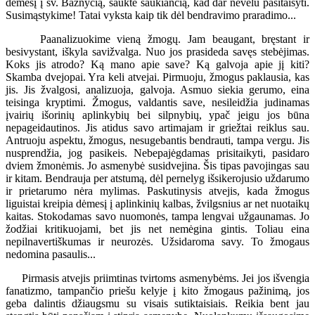
dėmesį į šv. Bažnyčią, šaukte šaukiančią, kad dar nevėlu pasitaisyti.
Susimąstykime! Tatai vyksta kaip tik dėl bendravimo praradimo...
Paanalizuokime vieną žmogų. Jam beaugant, bręstant ir
besivystant, iškyla savižvalga. Nuo jos prasideda savęs stebėjimas.
Koks jis atrodo? Ką mano apie save? Ką galvoja apie jį kiti?
Skamba dvejopai. Yra keli atvejai. Pirmuoju, žmogus paklausia, kas
jis. Jis žvalgosi, analizuoja, galvoja. Asmuo siekia gerumo, eina
teisinga kryptimi. Žmogus, valdantis save, nesileidžia judinamas
įvairių išorinių aplinkybių bei silpnybių, ypač jeigu jos būna
nepageidautinos. Jis atidus savo artimajam ir griežtai reiklus sau.
Antruoju aspektu, žmogus, nesugebantis bendrauti, tampa vergu. Jis
nusprendžia, jog pasikeis. Nebepajėgdamas prisitaikyti, pasidaro
dviem žmonėmis. Jo asmenybė susidvejina. Šis tipas pavojingas sau
ir kitam. Bendrauja per atstumą, dėl pernelyg išsikerojusio uždarumo
ir prietarumo nėra mylimas. Paskutinysis atvejis, kada žmogus
liguistai kreipia dėmesį į aplinkinių kalbas, žvilgsnius ar net nuotaikų
kaitas. Stokodamas savo nuomonės, tampa lengvai užgaunamas. Jo
žodžiai kritikuojami, bet jis net nemėgina gintis. Toliau eina
nepilnavertiškumas ir neurozės. Užsidaroma savy. To žmogaus
nedomina pasaulis...
Pirmasis atvejis priimtinas tvirtoms asmenybėms. Jei jos išvengia
fanatizmo, tampančio priešu kelyje į kito žmogaus pažinimą, jos
geba dalintis džiaugsmu su visais sutiktaisiais. Reikia bent jau