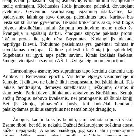
stengtis būti panašiam į stiprią asmenybę. Nuolankumu išsaugosime
meilę artimajam. Kiečiausias širdis įmanoma palenkti, dovanojant
švelnumą. Gyvenimo svarbiausiąjį egzaminą išlaikysime, kai
padarysime laimingą savo draugą, patenkintus tuos, kuriuos bus
leista sutikti šiame gyvenime. Tikrasis krikščionis sako, kad blogis
tolygus absoliučiam nuliui. Žmonių bendravimo meno moko šv.
Evangelija ir apaštalų darbai. Žmogaus stiprybė paklūsta protui.
Tačiau protas iki galo nėra išgrynintas. Kadangi jis niekada
neprilygs Dievui. Tobulumo pasiekimas yra ganėtinai tolimas ir
suvokiamas dvejopai. Galime priliesti tik šimtąjį jo spindulėlį.
Sugebantis tai įgyti, taps pačiu savimi. Kitais žodžiais šnekant,
žmogus vienijasi su savuoju AŠ. Jis žvilga teigiamom emocijom.
Harmoningos asmenybės supratimas tapo kertiniu akmeniu tarp
Antikos ir Renesanso epochų. Vis lėmė elgesys visuomenėje ir
šeimoje. Jį diktavo ne baimė likti nesuprastam, bet įsitikinimai. Tais
laikais bendraujant, dėmesys sutelkiamas į ieškojimą darnos ir
skambesio. Parinkdavo atitinkamus apgalvotus išreiškimus. Senųjų
amžių žmogus nebuvo kvailesnis, nei protingesnis už šiuolaikinįjį.
Bet jis žinojo, pilnaverčiu jausis, kai lanksčiai bendraus,
palaikydamas puikius santykius net nemalonioje draugijoje.
Žmogus, kad ir koks jis bebūtų, jam neduota suprasti visko.
Esame riboti, bet dėl to nekalti. Dažnai žaižaruojame troškimu atrasti
kažką nepaprastą. Atradus paaiškėja, jog savo labui paaukojome
artimą. Mūsų protą visgi apvilia reiškinių nepastovumas,