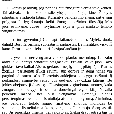
I. Kantas pasakytų, jog norintis būti žmogumi verčia save kentėti.
Tai akivaizdu ir pilkoje kasdienybėje, literatūroje, kine. Žmogus
pilnutiniai atsiduoda kitam. Kuriantys bendravimo meną, patys jam
prilygsta. Jie lyg iš naujo skelbia žmogaus pažinimo filosofiją. Mes
juos sutinkame. Juose - švytinčios akys ir tylus minkšto tembro
vinguriavimas.
Tu turi gyvenimą! Gali tapti laikmečio riteriu. Mylėk, duok,
dalink! Būsi gerbiamas, suprastas ir paguostas. Bet nesitikėk visko iš
karto. Pirma atverk sielos duris besiprašančiam įeiti...
Gyvenime neišvengiama visokio plauko niekintojų. Tai žaloj
antys ir kliudantys bendrauti pragmatikai. Privalu įveikti juos. Tavo
ginklas -tavo kalba! Aišku, geriausia neįsigilinti į piktų lūpų ištartus
žodžius, pasistengti išlikti savimi. Juk dorovė ir geras tonas yra
pagrindinė asmens ašis. Dorovinis auklėjimas - tolygus riešutui. Jį
perkandusi asmenybė vėliau bus ugdymo pavyzdžiu kitiems. Be
jokios abejonės ji dvasinga. Dvasingumas gimdomas tuomet, kada
žmogus budi savyje ir skatina dorovingai elgtis kitą. Nevalia
perlenkti lazdos, nes būsi vengiamas. Pernelyg didelis
persistengimas bendrauti, išrutulioja atstumiantį įkyrumą. Atmintina,
jog bendrauti trukdo siauro mąstymo žmogus, individas be
sentimentų. Jis nelinkęs aukotis, vargintis dėl artimojo. Stengiasi tik
sau. Jis priešiškas visiems. Tai valdytojas. Siekia draugauti su tais, iš