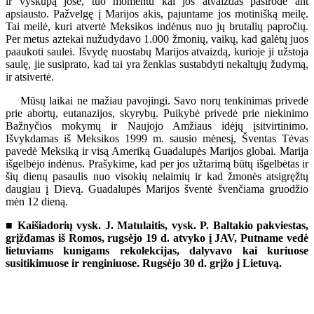
ir vyskupą jose, tuo momentu kai jos atvaizdas pasirodė ant
apsiausto. Pažvelgę į Marijos akis, pajuntame jos motinišką meilę.
Tai meilė, kuri atvertė Meksikos indėnus nuo jų brutalių papročių.
Per metus aztekai nužudydavo 1.000 žmonių, vaikų, kad galėtų juos
paaukoti saulei. Išvydę nuostabų Marijos atvaizdą, kurioje ji užstoja
saulę, jie susiprato, kad tai yra ženklas sustabdyti nekaltųjų žudymą,
ir atsivertė.
Mūsų laikai ne mažiau pavojingi. Savo norų tenkinimas privedė
prie abortų, eutanazijos, skyrybų. Puikybė privedė prie niekinimo
Bažnyčios mokymų ir Naujojo Amžiaus idėjų įsitvirtinimo.
Išvykdamas iš Meksikos 1999 m. sausio mėnesį, Šventas Tėvas
pavedė Meksiką ir visą Ameriką Guadalupės Marijos globai. Marija
išgelbėjo indėnus. Prašykime, kad per jos užtarimą būtų išgelbėtas ir
šių dienų pasaulis nuo visokių nelaimių ir kad žmonės atsigręžtų
daugiau į Dievą. Guadalupės Marijos šventė švenčiama gruodžio
mėn 12 dieną.
■ Kaišiadorių vysk. J. Matulaitis, vysk. P. Baltakio pakviestas,
grįždamas iš Romos, rugsėjo 19 d. atvyko į JAV, Putname vedė
lietuviams kunigams rekolekcijas, dalyvavo kai kuriuose
susitikimuose ir renginiuose. Rugsėjo 30 d. grįžo j Lietuvą.