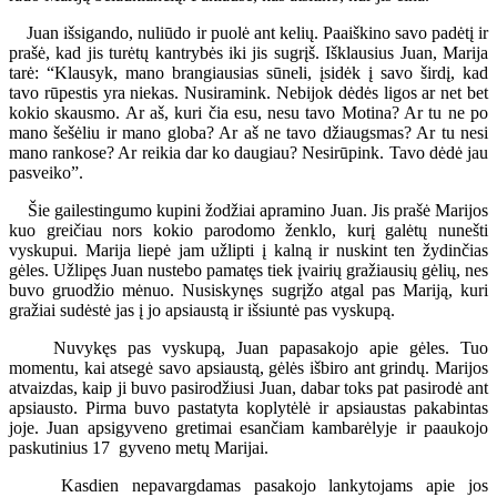
Juan išsigando, nuliūdo ir puolė ant kelių. Paaiškino savo padėtį ir
prašė, kad jis turėtų kantrybės iki jis sugrįš. Išklausius Juan, Marija
tarė: “Klausyk, mano brangiausias sūneli, įsidėk į savo širdį, kad
tavo rūpestis yra niekas. Nusiramink. Nebijok dėdės ligos ar net bet
kokio skausmo. Ar aš, kuri čia esu, nesu tavo Motina? Ar tu ne po
mano šešėliu ir mano globa? Ar aš ne tavo džiaugsmas? Ar tu nesi
mano rankose? Ar reikia dar ko daugiau? Nesirūpink. Tavo dėdė jau
pasveiko”.
Šie gailestingumo kupini žodžiai apramino Juan. Jis prašė Marijos
kuo greičiau nors kokio parodomo ženklo, kurį galėtų nunešti
vyskupui. Marija liepė jam užlipti į kalną ir nuskint ten žydinčias
gėles. Užlipęs Juan nustebo pamatęs tiek įvairių gražiausių gėlių, nes
buvo gruodžio mėnuo. Nusiskynęs sugrįžo atgal pas Mariją, kuri
gražiai sudėstė jas į jo apsiaustą ir išsiuntė pas vyskupą.
Nuvykęs pas vyskupą, Juan papasakojo apie gėles. Tuo
momentu, kai atsegė savo apsiaustą, gėlės išbiro ant grindų. Marijos
atvaizdas, kaip ji buvo pasirodžiusi Juan, dabar toks pat pasirodė ant
apsiausto. Pirma buvo pastatyta koplytėlė ir apsiaustas pakabintas
joje. Juan apsigyveno gretimai esančiam kambarėlyje ir paaukojo
paskutinius 17 gyveno metų Marijai.
Kasdien nepavargdamas pasakojo lankytojams apie jos