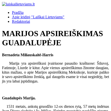
Pradžia
Apie leidinį "Laiškai Lietuviams"
Redaktoriai
MARIJOS APSIREIŠKIMAS
GUADALUPĖJE
Bernadeta Miliauskaitė-Harris
Marija yra apsireiškusi įvairiuose pasaulio kraštuose: Šiluvoj,
Fatimoje, Liurde ir kitur. Apie vienus apsireiškimus žinome daugiau,
kitus mažiau, o apie Marijos apsireiškimą Meksikoje, kurioje paliko
ir savo apsireiškimo ženklą, gal daugelis esame ir visai negirdėję, bet
jis yra labai įspūdingas.
Guadalupės Marija.
1531 metais, ankstų gruodžio 12-os dienos rytą, 57 metų indėnas
Juan Diego skubėjo į šv. Mišias. Išgirdęs nuostabią paukščių giesmę,