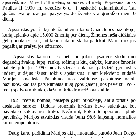
apsireiškimą. Mirė 1548 metais, sulaukęs 74 metų. Popiežius Jonas
Paulius II 1990 m. gegužės 6 d. jį paskelbė palaimintuoju. Tai
gražus evangelizacijos pavyzdys. Jo šventė yra gruodžio mėn. 9
dieną.
Apsiaustas yra išlikęs iki šiandien ir kabo Guadalupės bazilikoje,
kurią aplanko apie 15.000 žmonių per dieną. Žmonės neša didžiules
gėlių puokštes, kiti, ant kelių eidami, skuba padėkoti Marijai už jos
pagalbą ar prašyti jos užtarimo.
Apsiaustas kabojo 116 metų be jokio apsaugos stiklo nuo
degančių žvakių, lūpų, rankų, rožinių ir kitų dalykų, kuriuos žmonės
palietė prie jo. 1780 metais vienas daktaras pakvietė geriausius
indėnų audėjus išausti tokius apsiaustus ir ant kiekvieno nudažė
Marijos paveikslą. Pakabino juos įvairiuose pastatuose netoli
bazilikos, kad tas pats klimatas ir sąlygos galėtų juos paveikti. Po 7
metų spalvos nubluko, dažai nukrito ir medžiaga sudilo.
1921 metais bomba, paslėpta gėlių puokštėje, ant altoriaus po
apsiaustu sprogo. Didelis bronzinis kryžius buvo sulenktas, bet
paveikslo stiklas nesutrūko. Nežiūrint, kokia temperatūra aplink
paveikslą, Marijos atvaizdas visada būna 98,6 laipsnių, normalios
kūno temperatūros.
Daug kartų padidinta Marijos akių nuotrauka parodo Juan Diego