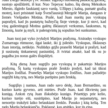
sustojo apsižiūrėti, iš kur. Nuo Tepeyac kalno, šių dienų Meksikos
Miesto, išgirdo šaukiantį savo vardą. Užlipęs į kalną, pamatė gražią
moterį, kuri prisistatė kaip Švenčiausioji Mergelė Marija, dangaus ir
žemės Viešpaties Motina. Prašė, kad Juan nueitų pas vyskupą
paprašyti, kad jis pastatytų bažnyčią šioje vietoje, kur ji stovi, kad
visų gailestingoji Motina galėtų išklausyti verksmus, šauksmus, tų
žmonių, kurie ją myli, ir palengvintų jų sopulius bei sunkumus.
Juan tuoj pat vyko įvykdyti Marijos prašymą. Atsiradęs vyskupo
Zumarraga rūmuose, ilgai laukė, iki jį įsileido. Vyskupas, išklausęs
Juan istoriją, netikėjo. Nuliūdęs grįžo pranešti Marijai ir prašyti, kad
ji susirastų tinkamesnį pasiuntinį. Ji tvirtai atsakė, kad tik su jo
pagalba jos noras galės išsipildyti.
Kitą dieną Juan sugrįžo pas vyskupą ir pakartojo Marijos
prašymą. Šį kartą vyskupas prašė ženklo įrodyti, kad tai tikrai
Marijos žodžiai. Pranešęs Marijai vyskupo žodžius, Juan pažadėjo
sugrįžti kitą rytą, nes Marija parūpins jam ženklą.
Sugrįžęs į namus, Juan rado savo dėdę, Juan Bernardino, su
kuriuo kartu gyveno, arti mirties. Prašė Juan, kad iškviestų jam
kunigą. Anksti rytą Juan išskubėjo kunigo. Priartėjęs prie kelio,
kuriuo turėjo eiti, susirūpino, kad Marija jo nepamatytų, nes
nenorėjo trukdyti laiko belaukiant ženklo. Pasuko į kitą kelią. Ten
rado Mariją belaukiančią. Paklausė, kas atsitiko, kur jis eina.