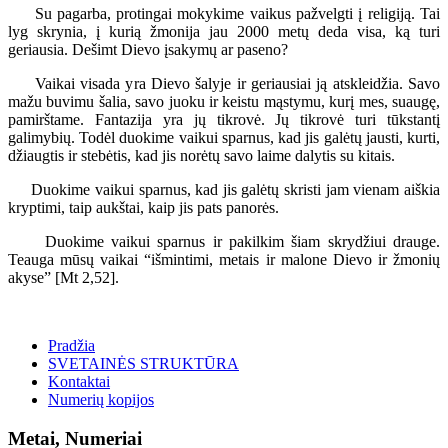
Su pagarba, protingai mokykime vaikus pažvelgti į religiją. Tai
lyg skrynia, į kurią žmonija jau 2000 metų deda visa, ką turi
geriausia. Dešimt Dievo įsakymų ar paseno?
Vaikai visada yra Dievo šalyje ir geriausiai ją atskleidžia. Savo
mažu buvimu šalia, savo juoku ir keistu mąstymu, kurį mes, suaugę,
pamirštame. Fantazija yra jų tikrovė. Jų tikrovė turi tūkstantį
galimybių. Todėl duokime vaikui sparnus, kad jis galėtų jausti, kurti,
džiaugtis ir stebėtis, kad jis norėtų savo laime dalytis su kitais.
Duokime vaikui sparnus, kad jis galėtų skristi jam vienam aiškia
kryptimi, taip aukštai, kaip jis pats panorės.
Duokime vaikui sparnus ir pakilkim šiam skrydžiui drauge.
Teauga mūsų vaikai “išmintimi, metais ir malone Dievo ir žmonių
akyse” [Mt 2,52].
Pradžia
SVETAINĖS STRUKTŪRA
Kontaktai
Numerių kopijos
Metai, Numeriai