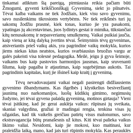
tinkamai atliktum šią pareigą, pirmiausia reikia pačiam būti
Žmogumi, gyventi krikščioniškąjį Gyvenimą, siekt jo pilnatvės.
Tėvai kalba vaikams ne tiek žodžiais, kiek visu savo gyvenimu,
savo nusilenkimu tikrosioms vertybėms. Ne tiek reikšmės turi jų
sakomų žodžiu prasmė, kiek tonas, kuriuo jie yra pasakomi,
ypatingas jų akcentavimas, juos lydintys gestai ir mimika, tūkstančiai
kitų nenusakomų ir nepasveriamų smulkmenų. Vaikai puikiai jaučia,
kaip vieną ar kitą dalyką įvertins tėvai. Šeimyninis tėvų gyvenimas,
atsiveriantis prieš vaikų akis, yra pagrindinė vaikų mokykla, kurios
jiems niekas kitas neatstos, kurios svarbiausius bruožus vargu ar
galės pakeisti visa tolesnė pedagogika. Meilė, jeigu ji gyva šeimoje,
vaikams bus kaip pastovios harmonijos jausmas, kaip sruvenanti
šiluma, kaip pagalba ir atjautimas, kaip sugebėjimas aukotis. Tai
pagrindinis kapitalas, kurį jie išsineš kaip kraitį į gyvenimą.
Tėvų nevadovaujami vaikai negali pasirengti didžiausiems
gyvenimo išbandymams. Kas išgelbės į klystkelius besiveržiantį
jaunimą nuo narkomanijos, luošų kūdikių gimimo, negimusių
žudymo, jei tėvai gyvena palaidą gyvenimą, motinos girtauja? Vieni
tėvai įsitikinę, kad jie gerai auklėja vaikus: rūpinasi jų sveikata,
skaniai valgydina, gražiai ir madingai rengia, tenkina visas jų
užgaidas, kad tik vaikelis greičiau patirtų visus malonumus, savo
ekstravagancija būtų pranašesnis už kitus. Kiti tėvai palieka vaikus
likimo valiai. Nesidomi, kaip jie mokosi, kuo maitinasi, kur
praleidžia laiką, mano, kad jais turi rūpintis mokykla. Kas perauklės