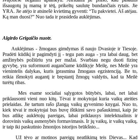
išsaugotų jų mamą ir tėtį, prikeltų saulutę bundančiais rytais. Jie
YRA. Jie atėjo ir atsinešė kvietimą gyventi: “Tu pakvietei. Aš atėjau.
Ką man duosi?” Nuo tada ir prasideda auklėjimas.
Algirdo Grigaičio nuotr.
Auklėjimas - žmogaus gimdymas iš naujo Dvasioje ir Tiesoje.
Pradėti kūdikį ir pagimdyti jį - tegu pats auga - yra labai daug, bet
amžinybės požiūriu yra per mažai. Svarbiau negu duoti fizinę
gyvybę, yra suformuoti augančiame kūdikyje Meilę, nes Meilė yra
vienintelis dalykas, kuris įprasmina žmogaus egzistenciją. Be to,
reikia išmokyti augantį ir bręstantį žmogų valdytis, kad ta Meilė
turėtų ribas.
Mes esame socialiai sąlygotos būtybės, labai, net labai
priklausomi vieni nuo kitų. Tėvai ir mokytojai kuria vaikų ateities
prielaidas. Jie tartum rašo įžangą vaikų gyvenimo knygai. Nuo to,
kiek tėvai ir mokytojai bus buvę ištikimi savo pašaukimui, kaip jie
bus atlikę auklėtojų pareigas, labai priklausys intelektualinis ir
dorovinis vaikų asmenybės formavimasis. Ir jų vaikų, ir vaikų vaikų,
ir taip iki paskutinio žmonijos istorijos brūkšnio...
Už tėvo ar motinos pareigų neatlikimą teis Dievas... Kad