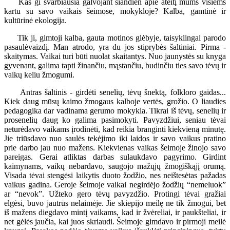
Kas gi svarbiausia galvojant šiandien apie ateitį mums visiems
kartu su savo vaikais šeimose, mokykloje? Kalba, gamtinė ir
kultūrinė ekologija.
Tik ji, gimtoji kalba, gauta motinos glėbyje, taisyklingai parodo
pasaulėvaizdį. Man atrodo, yra du jos stiprybės šaltiniai. Pirma -
skaitymas. Vaikai turi būti nuolat skaitantys. Nuo jaunystės su knyga
gyvenant, galima tapti žinančiu, mąstančiu, budinčiu ties savo tėvų ir
vaikų keliu žmogumi.
Antras šaltinis - girdėti senelių, tėvų šnektą, folkloro gaidas...
Kiek daug mūsų kaimo žmogaus kalboje vertės, grožio. O liaudies
pedagogika dar vadinama gerumo mokykla. Tikrai iš tėvų, senelių ir
prosenelių daug ko galima pasimokyti. Pavyzdžiui, seniau tėvai
neturėdavo vaikams įrodinėti, kad reikia branginti kiekvieną minutę.
Jie triūsdavo nuo saulės tekėjimo iki laidos ir savo vaikus pratino
prie darbo jau nuo mažens. Kiekvienas vaikas šeimoje žinojo savo
pareigas. Gerai atliktas darbas sulaukdavo pagyrimo. Girdint
kaimynams, vaikų nebardavo, saugojo mažųjų žmogiškąjį orumą.
Visada tėvai stengėsi laikytis duoto žodžio, nes neištesėtas pažadas
vaikus gadina. Geroje šeimoje vaikai negirdėjo žodžių “nemeluok”
ar “nevok”. Užteko gero tėvų pavyzdžio. Protingi tėvai gražiai
elgėsi, buvo jautrūs nelaimėje. Jie skiepijo meilę ne tik žmogui, bet
iš mažens diegdavo mintį vaikams, kad ir žvėreliai, ir paukšteliai, ir
net gėlės jaučia, kai juos skriaudi. Šeimoje gimdavo ir pirmoji meilė