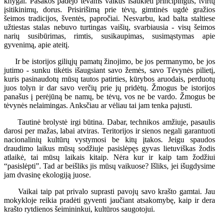
knygai. Pasakos padėjo tėvams vaikus išauklėti principingus, tvirtų
įsitikinimų, dorus. Prisirišimą prie tėvų, gimtinės ugdė gražios
šeimos tradicijos, šventės, papročiai. Nesvarbu, kad balta staltiese
užtiestas stalas nebuvo turtingas vaišių, svarbiausia - visų šeimos
narių susibūrimas, rimtis, susikaupimas, susimąstymas apie
gyvenimą, apie ateitį.
Ir be istorijos giliųjų pamatų žinojimo, be jos permanymo, be jos
jutimo - sunku tikėtis išaugsiant savo žemės, savo Tėvynės pilietį,
kuris pasinaudotų mūsų tautos patirties, kūrybos aruodais, perduotų
juos tolyn ir dar savo verčių prie jų pridėtų. Žmogus be istorijos
panašus į perėjūną be namų, be tėvų, vos ne be vardo. Žmogus be
tėvynės nelaimingas. Anksčiau ar vėliau tai jam tenka pajusti.
Tautinė brolystė irgi būtina. Dabar, technikos amžiuje, pasaulis
darosi per mažas, labai atviras. Teritorijos ir sienos negali garantuoti
nacionalinių kultūrų vystymosi be kitų įtakos. Jeigu spaudos
draudimo laikus mūsų sodžiuje pasislėpęs gyvas lietuviškas žodis
atlaikė, tai mūsų laikais kitaip. Nėra kur ir kaip tam žodžiui
“pasislėpti”. Tad ar beišliks jis mūsų vaikuose? Išliks, jei išugdysime
jam dvasinę ekologiją juose.
Vaikai taip pat privalo suprasti pavojų savo krašto gamtai. Jau
mokykloje reikia pradėti gyventi jaučiant atsakomybę, kaip ir dera
krašto rytdienos šeimininkui, kultūros saugotojui.