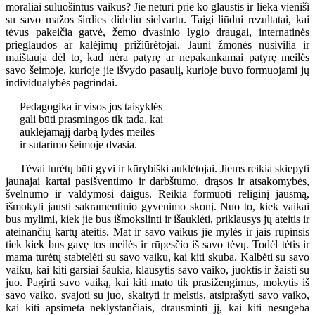
moraliai suluošintus vaikus? Jie neturi prie ko glaustis ir lieka vieniši
su savo mažos širdies dideliu sielvartu. Taigi liūdni rezultatai, kai
tėvus pakeičia gatvė, žemo dvasinio lygio draugai, internatinės
prieglaudos ar kalėjimų prižiūrėtojai. Jauni žmonės nusivilia ir
maištauja dėl to, kad nėra patyrę ar nepakankamai patyrę meilės
savo šeimoje, kurioje jie išvydo pasaulį, kurioje buvo formuojami jų
individualybės pagrindai.
Pedagogika ir visos jos taisyklės
gali būti prasmingos tik tada, kai
auklėjamąjį darbą lydės meilės
ir sutarimo šeimoje dvasia.
Tėvai turėtų būti gyvi ir kūrybiški auklėtojai. Jiems reikia skiepyti
jaunajai kartai pasišventimo ir darbštumo, drąsos ir atsakomybės,
švelnumo ir valdymosi daigus. Reikia formuoti religinį jausmą,
išmokyti jausti sakramentinio gyvenimo skonį. Nuo to, kiek vaikai
bus mylimi, kiek jie bus išmokslinti ir išauklėti, priklausys jų ateitis ir
ateinančių kartų ateitis. Mat ir savo vaikus jie mylės ir jais rūpinsis
tiek kiek bus gavę tos meilės ir rūpesčio iš savo tėvų. Todėl tėtis ir
mama turėtų stabtelėti su savo vaiku, kai kiti skuba. Kalbėti su savo
vaiku, kai kiti garsiai šaukia, klausytis savo vaiko, juoktis ir žaisti su
juo. Pagirti savo vaiką, kai kiti mato tik prasižengimus, mokytis iš
savo vaiko, svajoti su juo, skaityti ir melstis, atsiprašyti savo vaiko,
kai kiti apsimeta neklystančiais, drausminti jį, kai kiti nesugeba