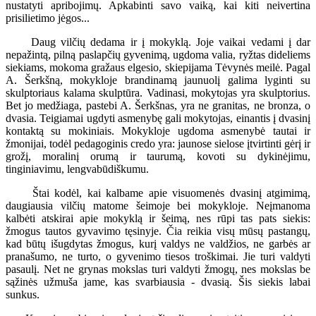
nustatyti apribojimų. Apkabinti savo vaiką, kai kiti neivertina
prisilietimo jėgos...
Daug vilčių dedama ir į mokyklą. Joje vaikai vedami į dar
nepažintą, pilną paslapčių gyvenimą, ugdoma valia, ryžtas dideliems
siekiams, mokoma gražaus elgesio, skiepijama Tėvynės meilė. Pagal
A. Šerkšną, mokykloje brandinamą jaunuolį galima lyginti su
skulptoriaus kalama skulptūra. Vadinasi, mokytojas yra skulptorius.
Bet jo medžiaga, pastebi A. Šerkšnas, yra ne granitas, ne bronza, o
dvasia. Teigiamai ugdyti asmenybę gali mokytojas, einantis į dvasinį
kontaktą su mokiniais. Mokykloje ugdoma asmenybė tautai ir
žmonijai, todėl pedagoginis credo yra: jaunose sielose įtvirtinti gėrį ir
grožį, moralinį orumą ir taurumą, kovoti su dykinėjimu,
tinginiavimu, lengvabūdiškumu.
Štai kodėl, kai kalbame apie visuomenės dvasinį atgimimą,
daugiausia vilčių matome šeimoje bei mokykloje. Neįmanoma
kalbėti atskirai apie mokyklą ir šeimą, nes rūpi tas pats siekis:
žmogus tautos gyvavimo tęsinyje. Čia reikia visų mūsų pastangų,
kad būtų išugdytas žmogus, kurį valdys ne valdžios, ne garbės ar
pranašumo, ne turto, o gyvenimo tiesos troškimai. Jie turi valdyti
pasaulį. Net ne grynas mokslas turi valdyti žmogų, nes mokslas be
sąžinės užmuša jame, kas svarbiausia - dvasią. Šis siekis labai
sunkus.