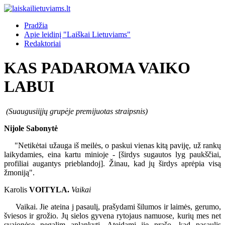
Pradžia
Apie leidinį "Laiškai Lietuviams"
Redaktoriai
KAS PADAROMA VAIKO
LABUI
(Suaugusiiįjų grupėje premijuotas straipsnis)
Nijole Sabonytė
"Netikėtai užauga iš meilės, o paskui vienas kitą paviję, už rankų
laikydamies, eina kartu minioje - [širdys sugautos lyg paukščiai,
profiliai augantys prieblandoj]. Žinau, kad jų širdys aprėpia visą
žmoniją".
Karolis
VOITYLA.
Vaikai
Vaikai. Jie ateina j pasaulį, prašydami šilumos ir laimės, gerumo,
šviesos ir grožio. Jų sielos gyvena rytojaus namuose, kurių mes net
svajonėse negalim aplankyti. Ateidami jie prašo, kad pasaulis