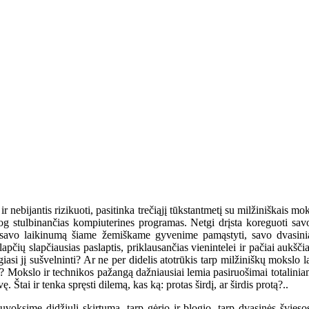
 ir nebijantis rizikuoti, pasitinka trečiąjį tūkstantmetį su milžiniškais 
esiog stulbinančias kompiuterines programas. Netgi drįsta koreguoti sav
ie savo laikinumą šiame žemiškame gyvenime pamąstyti, savo dvasinia
apčių slapčiausias paslaptis, priklausančias vienintelei ir pačiai aukš
asi jį sušvelninti? Ar ne per didelis atotrūkis tarp milžiniškų mokslo l
Mokslo ir technikos pažangą dažniausiai lemia pasiruošimai totaliniams
. Štai ir tenka spręsti dilemą, kas ką: protas širdį, ar širdis protą?..
ksime didžiulį skirtumą, tarp gėrio ir blogio, tarp dvasinės šviesos 