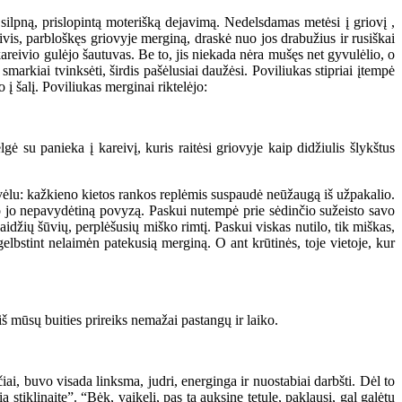
ilpną, prislopintą moterišką dejavimą. Nedelsdamas metėsi į griovį ,
vis, parbloškęs griovyje merginą, draskė nuo jos drabužius ir rusiškai
kareivio gulėjo šautuvas. Be to, jis niekada nėra mušęs net gyvulėlio, o
markiai tvinksėti, širdis pašėlusiai daužėsi. Poviliukas stipriai įtempė
 į šalį. Poviliukas merginai riktelėjo:
su panieka į kareivį, kuris raitėsi griovyje kaip didžiulis šlykštus
r vėlu: kažkieno kietos rankos replėmis suspaudė neūžaugą iš užpakalio.
no jo nepavydėtiną povyzą. Paskui nutempė prie sėdinčio sužeisto savo
idžių šūvių, perplėšusių miško rimtį. Paskui viskas nutilo, tik miškas,
gelbstint nelaimėn patekusią merginą. O ant krūtinės, toje vietoje, kur
 mūsų buities prireiks nemažai pastangų ir laiko.
i, buvo visada linksma, judri, energinga ir nuostabiai darbšti. Dėl to
iklinaitę”. “Bėk, vaikeli, pas tą auksinę tetulę, paklausi, gal galėtų