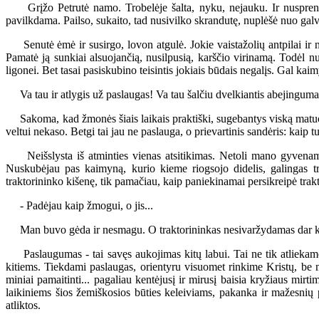
Grįžo Petrutė namo. Trobelėje šalta, nyku, nejauku. Ir nusprendė 
pavilkdama. Pailso, sukaito, tad nusivilko skrandutę, nuplėšė nuo galvo
Senutė ėmė ir susirgo, lovon atgulė. Jokie vaistažolių antpilai ir nu
Pamatė ją sunkiai alsuojančią, nusilpusią, karščio virinamą. Todėl 
ligonei. Bet tasai pasiskubino teisintis jokiais būdais negalįs. Gal kaim
Va tau ir atlygis už paslaugas! Va tau šalčiu dvelkiantis abejingumas 
Sakoma, kad žmonės šiais laikais praktiški, sugebantys viską matuoti v
veltui nekaso. Betgi tai jau ne paslauga, o prievartinis sandėris: kaip tu
Neišslysta iš atminties vienas atsitikimas. Netoli mano gyvenamos
Nuskubėjau pas kaimyną, kurio kieme riogsojo didelis, galingas tr
traktorininko kišenę, tik pamačiau, kaip paniekinamai persikreipė trakto
- Padėjau kaip žmogui, o jis...
Man buvo gėda ir nesmagu. O traktorininkas nesivaržydamas dar ka
Paslaugumas - tai savęs aukojimas kitų labui. Tai ne tik atliekamo 
kitiems. Tiekdami paslaugas, orientyru visuomet rinkime Kristų, be ma
miniai pamaitinti... pagaliau kentėjusį ir mirusį baisia kryžiaus mirt
laikiniems šios žemiškosios būties keleiviams, pakanka ir mažesnių 
atliktos.