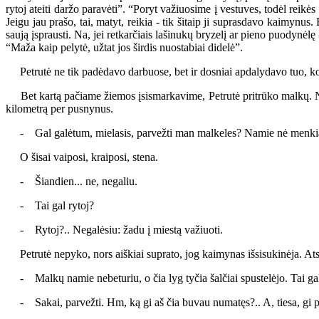
rytoj ateiti daržo paravėti”. “Poryt važiuosime į vestuves, todėl reikės
Jeigu jau prašo, tai, matyt, reikia - tik šitaip ji suprasdavo kaimyn
saują įsprausti. Na, jei retkarčiais lašinukų bryzelį ar pieno puodynėl
“Maža kaip pelytė, užtat jos širdis nuostabiai didelė”.
Petrutė ne tik padėdavo darbuose, bet ir dosniai apdalydavo tuo, ko s
Bet kartą pačiame žiemos įsismarkavime, Petrutė pritrūko malkų. Nu
kilometrą per pusnynus.
- Gal galėtum, mielasis, parvežti man malkeles? Namie nė menkiau
O šisai vaiposi, kraiposi, stena.
- Šiandien... ne, negaliu.
- Tai gal rytoj?
- Rytoj?.. Negalėsiu: žadu į miestą važiuoti.
Petrutė nepyko, nors aiškiai suprato, jog kaimynas išsisukinėja. Atsip
- Malkų namie nebeturiu, o čia lyg tyčia šalčiai spustelėjo. Tai gal
- Sakai, parvežti. Hm, ką gi aš čia buvau numatęs?.. A, tiesa, gi pas 