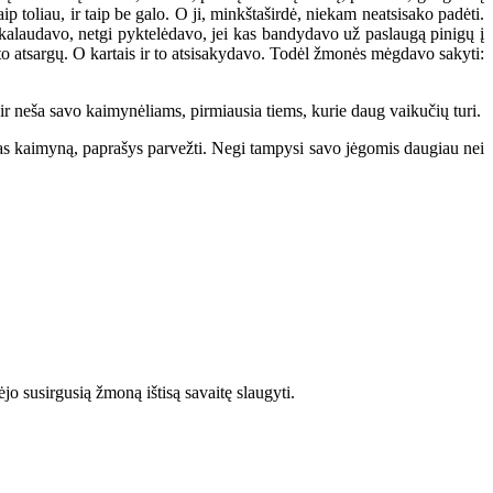
ip toliau, ir taip be galo. O ji, minkštaširdė, niekam neatsisako padėti.
eikalaudavo, netgi pyktelėdavo, jei kas bandydavo už paslaugą pinigų į
isto atsargų. O kartais ir to atsisakydavo. Todėl žmonės mėgdavo sakyti:
ir neša savo kaimynėliams, pirmiausia tiems, kurie daug vaikučių turi.
s kaimyną, paprašys parvežti. Negi tampysi savo jėgomis daugiau nei
o susirgusią žmoną ištisą savaitę slaugyti.