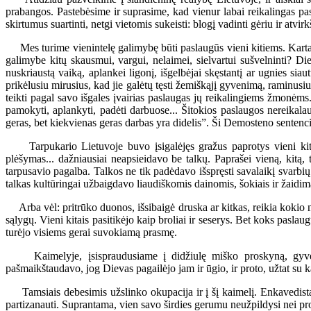
prabangos. Pastebėsime ir suprasime, kad vienur labai reikalingas pasl
skirtumus suartinti, netgi vietomis sukeisti: blogį vadinti gėriu ir atvirk
Mes turime vienintelę galimybę būti paslaugūs vieni kitiems. Kartais
galimybe kitų skausmui, vargui, nelaimei, sielvartui sušvelninti? Die
nuskriaustą vaiką, aplankei ligonį, išgelbėjai skęstantį ar ugnies si
prikėlusiu mirusius, kad jie galėtų tęsti žemiškąjį gyvenimą, raminusi
teikti pagal savo išgales įvairias paslaugas jų reikalingiems žmonėms.
pamokyti, aplankyti, padėti darbuose... Šitokios paslaugos nereikalauj
geras, bet kiekvienas geras darbas yra didelis”. Ši Demosteno sentencij
Tarpukario Lietuvoje buvo įsigalėjęs gražus paprotys vieni kitiem
plėšymas... dažniausiai neapsieidavo be talkų. Paprašei vieną, kitą, 
tarpusavio pagalba. Talkos ne tik padėdavo išspręsti savalaikį svarbių
talkas kultūringai užbaigdavo liaudiškomis dainomis, šokiais ir žaidim
Arba vėl: pritrūko duonos, išsibaigė druska ar kitkas, reikia kokio nor
sąlygų. Vieni kitais pasitikėjo kaip broliai ir seserys. Bet koks pas
turėjo visiems gerai suvokiamą prasmę.
Kaimelyje, įsispraudusiame į didžiulę miško proskyną, gyveno
pašmaikštaudavo, jog Dievas pagailėjo jam ir ūgio, ir proto, užtat su k
Tamsiais debesimis užslinko okupacija ir į šį kaimelį. Enkavedistai 
partizanauti. Suprantama, vien savo širdies gerumu neužpildysi nei pro