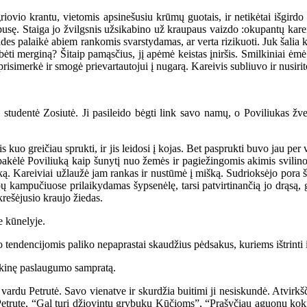
io krantu, vietomis apsinešusiu krūmų guotais, ir netikėtai išgirdo s
pusę. Staiga jo žvilgsnis užsikabino už kraupaus vaizdo :okupantų karei
ndes palaikė abiem rankomis svarstydamas, ar verta rizikuoti. Juk šalia 
bėti merginą? Šitaip pamąsčius, jį apėmė keistas įniršis. Smilkiniai ėmė s
risimerkė ir smogė prievartautojui į nugarą. Kareivis subliuvo ir nusirito
dentė Zosiutė. Ji pasileido bėgti link savo namų, o Poviliukas žvelgė 
 kuo greičiau sprukti, ir jis leidosi į kojas. Bet pasprukti buvo jau pe
du pakėlė Poviliuką kaip šunytį nuo žemės ir pagiežingomis akimis svili
ą. Kareiviai užlaužė jam rankas ir nustūmė į mišką. Sudrioksėjo pora ša
ūpų kampučiuose prilaikydamas šypsenėlę, tarsi patvirtinančią jo drąsą, 
ukrešėjusio kraujo žiedas.
 kūnelyje.
ndencijomis paliko nepaprastai skaudžius pėdsakus, kuriems ištrinti iš
ikinę paslaugumo sampratą.
u Petrutė. Savo vienatve ir skurdžia buitimi ji nesiskundė. Atvirkščia
etrutę, “Gal turi džiovintų grybukų Kūčioms”, “Prašyčiau aguonų kokią st