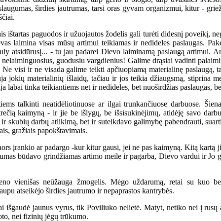
augumas, širdies jautrumas, tarsi oras gyvam organizmui, kitur - griežt
ščiai.
 ištartas paguodos ir užuojautos žodelis gali turėti didesnį poveikį, 
vas laimina visas mūsų artimui teikiamas ir nedideles paslaugas. Pakėl
autuly atsidūrusį... - tu jau padarei Dievo laiminamą paslaugą artimui. 
u nelaiminguosius, guodusiu vargdienius! Galime drąsiai vadinti palaimin
 Ne visi ir ne visada galime teikti apčiuopiamą materialinę paslaugą, t
a jokių materialinių išlaidų, tačiau ir jos teikia džiaugsmą, stiprina 
a labai tinka teikiantiems net ir nedideles, bet nuoširdžias paslaugas, b
s talkinti neatidėliotinuose ar ilgai trunkančiuose darbuose. Šienap
trečią kaimyną - ir jie be išlygų, be išsisukinėjimų, atidėję savo darb
 ir skubių darbų atlikimą, bet ir suteikdavo galimybę pabendrauti, suar
ais, gražiais papokštavimais.
s įrankio ar padargo -kur kitur gausi, jei ne pas kaimyną. Kitą kartą ji
laugumas būdavo grindžiamas artimo meile ir pagarba, Dievo vardui ir Jo 
 vienišas neūžauga žmogelis. Mėgo uždarumą, retai su kuo bend
aupu atseikėjo širdies jautrumo ir nepaprastos kantrybės.
išgaudė jaunus vyrus, tik Poviliuko nelietė. Matyt, netiko nei į rusų a
to, nei fizinių jėgų trūkumo.