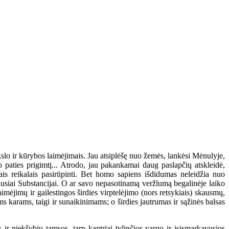
mokslo ir kūrybos laimėjimais. Jau atsiplėšę nuo žemės, lankėsi Mėnulyje,
o paties prigimtį... Atrodo, jau pakankamai daug paslapčių atskleidė,
is reikalais pasirūpinti. Bet homo sapiens išdidumas neleidžia nuo
čiausiai Substancijai. O ar savo nepasotinamą veržlumą begalinėje laiko
aimėjimų ir gailestingos širdies virptelėjimo (nors retsykiais) skausmų,
 karams, taigi ir sunaikinimams; o širdies jautrumas ir sąžinės balsas
ir niekšybių tamsos, tarp kantriai tylinčios vargo ir įsismarkavusios