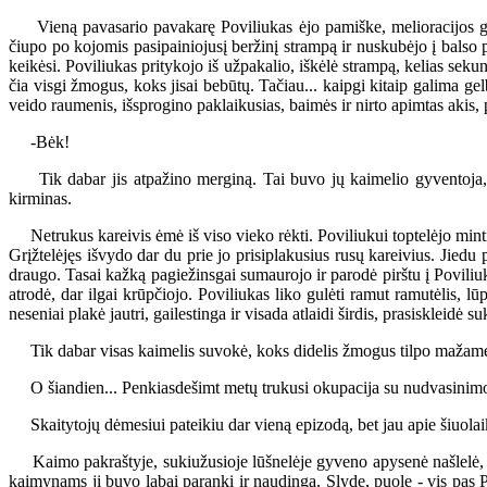
Vieną pavasario pavakarę Poviliukas ėjo pamiške, melioracijos griov
čiupo po kojomis pasipainiojusį beržinį strampą ir nuskubėjo į balso 
keikėsi. Poviliukas pritykojo iš užpakalio, iškėlė strampą, kelias seku
čia visgi žmogus, koks jisai bebūtų. Tačiau... kaipgi kitaip galima gel
veido raumenis, išsprogino paklaikusias, baimės ir nirto apimtas akis, p
-Bėk!
Tik dabar jis atpažino merginą. Tai buvo jų kaimelio gyventoja, stu
kirminas.
Netrukus kareivis ėmė iš viso vieko rėkti. Poviliukui toptelėjo mintis
Grįžtelėjęs išvydo dar du prie jo prisiplakusius rusų kareivius. Jie
draugo. Tasai kažką pagiežinsgai sumaurojo ir parodė pirštu į Poviliuk
atrodė, dar ilgai krūpčiojo. Poviliukas liko gulėti ramut ramutėlis, l
neseniai plakė jautri, gailestinga ir visada atlaidi širdis, prasiskleidė s
Tik dabar visas kaimelis suvokė, koks didelis žmogus tilpo mažame
O šiandien... Penkiasdešimt metų trukusi okupacija su nudvasinimo te
Skaitytojų dėmesiui pateikiu dar vieną epizodą, bet jau apie šiuola
Kaimo pakraštyje, sukiužusioje lūšnelėje gyveno apysenė našlelė, vard
kaimynams ji buvo labai paranki ir naudinga. Slydę, puolę - vis pas P