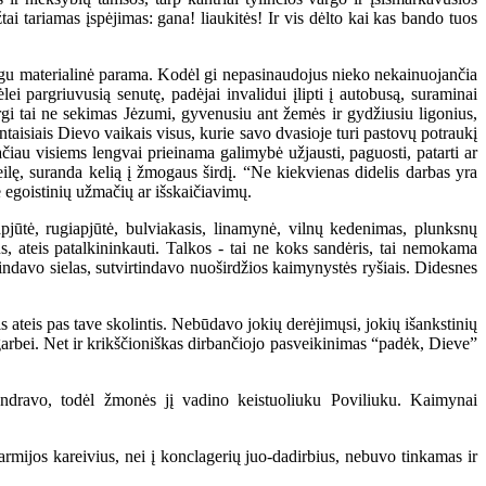
ai tariamas įspėjimas: gana! liaukitės! Ir vis dėlto kai kas bando tuos
negu materialinė parama. Kodėl gi nepasinaudojus nieko nekainuojančia
ei pargriuvusią senutę, padėjai invalidui įlipti į autobusą, suraminai
Argi tai ne sekimas Jėzumi, gyvenusiu ant žemės ir gydžiusiu ligonius,
taisiais Dievo vaikais visus, kurie savo dvasioje turi pastovų potraukį
ačiau visiems lengvai prieinama galimybė užjausti, paguosti, patarti ar
meilę, suranda kelią į žmogaus širdį. “Ne kiekvienas didelis darbas yra
e egoistinių užmačių ar išskaičiavimų.
jūtė, rugiapjūtė, bulviakasis, linamynė, vilnų kedenimas, plunksnų
us, ateis patalkininkauti. Talkos - tai ne koks sandėris, tai nemokama
tindavo sielas, sutvirtindavo nuoširdžios kaimynystės ryšiais. Didesnes
s ateis pas tave skolintis. Nebūdavo jokių derėjimųsi, jokių išankstinių
garbei. Net ir krikščioniškas dirbančiojo pasveikinimas “padėk, Dieve”
ravo, todėl žmonės jį vadino keistuoliuku Poviliuku. Kaimynai
rmijos kareivius, nei į konclagerių juo-dadirbius, nebuvo tinkamas ir