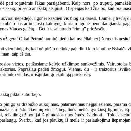
pati rogutėmis šakas parsigabenti. Kaip nors, po truputį, pamažėle 
s skarą, prisėdo ant šakų atsipūsti. O speigas kad žnaibo, kad braunasi 
ovirai nepadėjo, ligonei kasdien vis blogiau darėsi. Laimė, į trečią di
nuskubėjo pas artimiausią kaimynę, kuriam ligonė bene daugiausia pag
ynas Vincas galėtų... Bet ir tasai atrado “rimtų” priežasčių.
už gera! O kai Petrutė numirė, tiedu kaimynėliai net į šermenis nesitei
ien pinigais, kad nė piršto nelinkę pajudinti kito labui be išskaičiavimo
 man, taip aš tau.
ios vietos, patižusiame kelyje užklimpo sunkvežimis. Vairuotojas buv
aktorius. Paprašiau padėti žmogui. Vienas, du - ir traktorius išvilk
rininko veidas, ir išgirdau griežulingą priekaištą:
žką piktai suburbėjo.
pinigo ar drabužio aukojimas, patarnavimas neįgaliesiems, parama darbe
žiausių išskaičiavimų vien iš begalinės meilės gydžiusį ligonius, išpl
imi, reikalinga žmonijai iš gimtosios nuodėmės išvaduoti... Tokias stebu
paslaugų. Svarbu, kad jos plauktų iš meile ir pasiaukojimu liepsnojanč