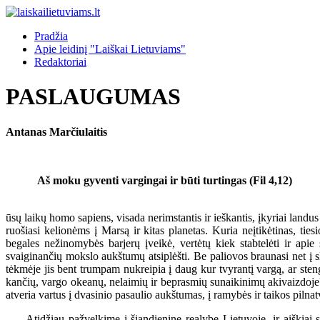
Pradžia
Apie leidinį "Laiškai Lietuviams"
Redaktoriai
PASLAUGUMAS
Antanas Marčiulaitis
Aš moku gyventi vargingai ir būti turtingas (Fil 4,12)
ūsų laikų homo sapiens, visada nerimstantis ir ieškantis, įkyriai landus
ruošiasi kelionėms į Marsą ir kitas planetas. Kuria neįtikėtinas, ti
begales nežinomybės barjerų įveikė, vertėtų kiek stabtelėti ir ap
svaiginančių mokslo aukštumų atsiplėšti. Be paliovos braunasi net į sl
tėkmėje jis bent trumpam nukreipia į daug kur tvyrantį vargą, ar stengi
kančių, vargo okeanų, nelaimių ir beprasmių sunaikinimų akivaizdoje? 
atveria vartus į dvasinio pasaulio aukštumas, į ramybės ir taikos pilnatvę
Atidžiau pažvelkime į šiandieninę realybę Lietuvoje, ir aiškiai suvo