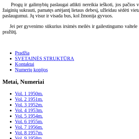
Progų ir galimybių paslaugai atlikti nereikia ieškoti, jos pačios v
žaiginių sukrauti, pamatęs artėjantį lietaus debesį, užleidau sėdėti vi
paslaugumui. Jų visur ir visada bus, kol žmonija gyvuos.
Jei per gyvenimo sūkurius irsimės meilės ir gailestingumo valtele 
pražūtį.
Pradžia
SVETAINĖS STRUKTŪRA
Kontaktai
Numerių kopijos
Metai, Numeriai
Vol. 1 1950m.
Vol. 2 1951m.
Vol. 3 1952m.
Vol. 4 1953m.
Vol. 5 1954m.
Vol. 6 1955m.
Vol. 7 1956m.
Vol. 8 1957m.
Vol. 9 1958m.