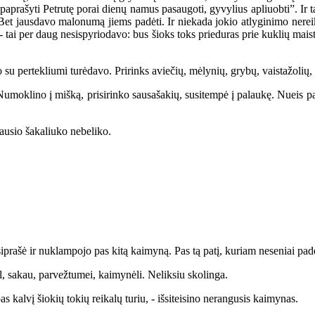
 paprašyti Petrutę porai dienų namus pasaugoti, gyvylius apliuobti”. Ir ta
us. Bet jausdavo malonumą jiems padėti. Ir niekada jokio atlyginimo ner
ę - tai per daug nesispyriodavo: bus šioks toks prieduras prie kuklių ma
u pertekliumi turėdavo. Pririnks aviečių, mėlynių, grybų, vaistažolių, 
moklino į mišką, prisirinko sausašakių, susitempė į palaukę. Nueis pa
sio šakaliuko nebeliko.
rašė ir nuklampojo pas kitą kaimyną. Pas tą patį, kuriam neseniai padėj
, sakau, parvežtumei, kaimynėli. Neliksiu skolinga.
kalvį šiokių tokių reikalų turiu, - išsiteisino nerangusis kaimynas.