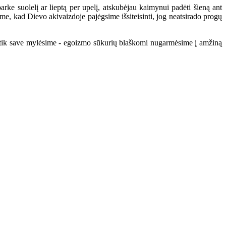
ke suolelį ar lieptą per upelį, atskubėjau kaimynui padėti šieną ant
kime, kad Dievo akivaizdoje pajėgsime išsiteisinti, jog neatsirado progų
r tik save mylėsime - egoizmo sūkurių blaškomi nugarmėsime į amžiną