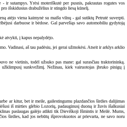
- ir sutampys. Yrėsi moteriškutė per pusnis, pakrautas rogutes vos
pro išskidusius drabužėlius ir stingdo liesą kūnelį.
eną atėjo viena kaimynė su maišu vilnų - gal sutiktų Petrutė suverpti.
elbėjusi darbuose ir bėdose. Gal parvešiąs savo automobiliu gydytoją
kė atvykti, į kapus nepalydėjo.
. Vadinasi, aš tau padėsiu, jei gerai užmokėsi. Atseit ir arklys arklio
o ne vietinis, todėl užsuko pas mane: gal surasčiau traktorininką.
o užklimpusį sunkvežimį. Nežinau, kiek vairuotojas įbruko pinigų į
 ar kitur, bet ir meile, gailestingumu plazdančios širdies dalijimas
ėšusi iš mirties glėbio Lozorių, padauginusį duoną ir žuvis išalkusiai
klinas paslaugas galėjo atlikti tik Dieviškoji Išmintis ir Meilė. Mums,
ios širdies, kad jos nebūtų išprovokuotos ar prievarta, ne savo noru