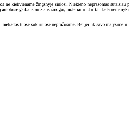
os ne kiekviename žingsnyje siūlosi. Niekieno neprašomas sutaisiau par
etą autobuse garbaus amžiaus žmogui, moteriai ir t.t ir t.t. Tada nemany
- niekados tuose sūkuriuose nepražūsime. Bet jei tik savo matysime i