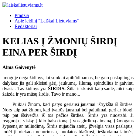
Pradžia
Apie leidinį "Laiškai Lietuviams"
Redaktoriai
KELIAS Į ŽMONIŲ ŠIRDĮ
EINA PER ŠIRDĮ
Alma Gaivenytė
moguje dega židinys, tai sunkiai apibūdinamas, be galo paslaptingas
dalykas; jis gali skleisti gėrį, jaukumą, šilumą, spindulius ir gaivinti
dvasią. Tas židinys yra
ŠIRDIS.
Šilta ir skaisti kaip saulė, aitri kaip
žaizda ir yra mūsų širdis. Tavo ir mano...
Puikiai žinom, kad patys geriausi jausmai ištrykšta iš širdies.
Nors taip pat žinom, kad įvairūs jausmai bei pajutimai, geri ar blogi,
taip pat išsiveržia iš tos pačios širdies. Širdis yra nuostabi. Ji
reaguoja į viską: į kito balso toną, į vos girdimą aimaną, į žmogaus
šypseną ar nuliūdimą. Širdis nujaučia ateitį, įžvelgia visas paslaptis,
todėl ji niekada nenurimsta, nuolatos blaškosi, ieškodama laimės,