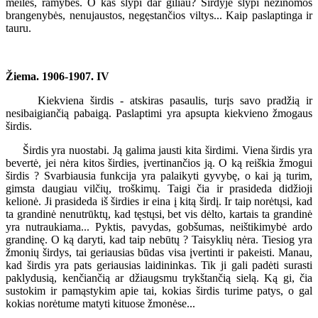
meilės, ramybės. O kas slypi dar giliau? Širdyje slypi nežinomos
brangenybės, nenujaustos, negęstančios viltys... Kaip paslaptinga ir
tauru.
Žiema. 1906-1907. IV
Kiekviena širdis - atskiras pasaulis, turįs savo pradžią ir
nesibaigiančią pabaigą. Paslaptimi yra apsupta kiekvieno žmogaus
širdis.
Širdis yra nuostabi. Ją galima jausti kita širdimi. Viena širdis yra
bevertė, jei nėra kitos širdies, įvertinančios ją. O ką reiškia žmogui
širdis ? Svarbiausia funkcija yra palaikyti gyvybę, o kai ją turim,
gimsta daugiau vilčių, troškimų. Taigi čia ir prasideda didžioji
kelionė. Ji prasideda iš širdies ir eina į kitą širdį. Ir taip norėtųsi, kad
ta grandinė nenutrūktų, kad tęstųsi, bet vis dėlto, kartais ta grandinė
yra nutraukiama... Pyktis, pavydas, gobšumas, neištikimybė ardo
grandinę. O ką daryti, kad taip nebūtų ? Taisyklių nėra. Tiesiog yra
žmonių širdys, tai geriausias būdas visa įvertinti ir pakeisti. Manau,
kad širdis yra pats geriausias laidininkas. Tik ji gali padėti surasti
paklydusią, kenčiančią ar džiaugsmu trykštančią sielą. Ką gi, čia
sustokim ir pamąstykim apie tai, kokias širdis turime patys, o gal
kokias norėtume matyti kituose žmonėse...