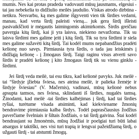
mumis. Nes kai protas pradeda vadovauti mūsų jausmams, elgesiui -
tai jau nebekelia to didžiulio meilės jaudulio. Viskas atrodo dirbtina -
netikra. Nesvarbu, ką mes galime išgyventi vien tik širdies vedami,
manau, kad verta širdį paleisti vieną... juk gera širdį išleisti
pasivaikščioti ir mėgautis laimingomis akimirkomis. Širdis greičiau
pavergia kitą širdį, kai ji yra laisva, niekieno nevaržoma. Tik su
laisva širdimi mes galime įeiti į kitą širdį. Tik su tyra širdimi ir siela
mes galime sužavėti kitą širdį. Tai kodėl mums nepabandžius pradėti
kelionę nuo savęs. Pirmiausia tyra širdis, o tada jau leiskimės į
didžiąją kelionę - į žmogaus širdį. Taigi raginu visus atverti savo
širdis ir pradėti kelionę į kito žmogaus širdį tik su vienu ginklu -
širdimi.
Jei širdį veda meilė, tai esu tikra, kad kelionė pavyks. Juk meilė -
tai “širdyje įžiebta šviesa, nes ateina meilė, ir palieka žemėje ir
širdyje šviesiau” (V. Mačernis), vadinasi, mūsų kelionė nebus
apsupta tamsos, nes šviesa, sklindanti iš širdies, nugalės tamsą.
Žinodami, kad meilė -tai širdies kalbėjimas į širdį, kad tai širdies
ryšiai, turėtume visada atsiminti, kad kiekviename žmonių
bendravime pirmiausia kalba širdys. Todėl paprasčiausius žodžius
paverčiame švelniais ir šiltais žodžiais, o tai širdį gaivina. Štai kodėl
bendraujant su žmonėmis, mūsų žodžiai ir poelgiai turi būti labai
atsargus ir taktiški, nes visi turi trapią ir lengvai pažeidžiamą širdį, o
užgauti širdį - tai atstumti žmogų.