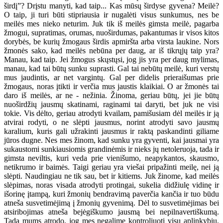
širdį”? Drįstu manyti, kad taip... Kas mūsų širdyse gyvena? Meilė?
O taip, ji turi būti stipriausia ir nugalėti visus sunkumus, nes be
meilės mes nieko neturim. Juk tik iš meilės gimsta meilė, pagarba
žmogui, supratimas, orumas, nuoširdumas, pakantumas ir visos kitos
dorybės, be kurių žmogaus širdis apmiršta arba virsta laukine. Nors
žmonės sako, kad meilės nebūna per daug, ar iš tikrųjų taip yra?
Manau, kad taip. Jei žmogus skųstųsi, jog jis yra per daug mylimas,
manau, kad tai būtų sunku suprasti. Gal tai nebūtų meilė, kuri verstų
mus jaudintis, ar net vargintų. Gal per didelis prieraišumas prie
žmogaus, noras įtikti ir verčia mus jaustis klaikiai. O ar žmonės tai
daro iš meilės, ar ne - nežinia. Žinoma, geriau būtų, jei jie būtų
nuoširdžių jausmų skatinami, raginami tai daryti, bet juk ne visi
tokie. Vis dėlto, geriau atrodyti kvailam, pamišusiam dėl meilės ir ją
atvirai rodyti, o ne slėpti jausmus, norint atrodyti savo jausmų
karalium, kuris gali užrakinti jausmus ir raktą paskandinti giliame
jūros dugne. Nes mes žinom, kad sunku yra gyventi, kai jausmai yra
sukaustomi sunkiausiomis grandinėmis ir nieks jų netoleruoja, tada ir
gimsta neviltis, kuri veda prie vienišumo, neapykantos, skausmo,
netikrumo ir baimės. Taigi geriau yra viešai pripažinti meilę, nei ją
slėpti. Naudingiau ne tik sau, bet ir kitiems. Juk žinome, kad meilės
slėpimas, noras visada atrodyti protingai, sukelia didžiulę vidinę ir
išorinę įtampą, kuri žmonių bendravimą paverčia kančia ir tuo būdu
atneša susvetimėjimą į žmonių gyvenimą. Dėl to susvetimėjimas bei
atsiribojimas atneša bejėgiškumo jausmą bei nepilnavertiškumą.
Tada mums atrodo, jog mes negalime kontroliuoti visų aplinkybių.