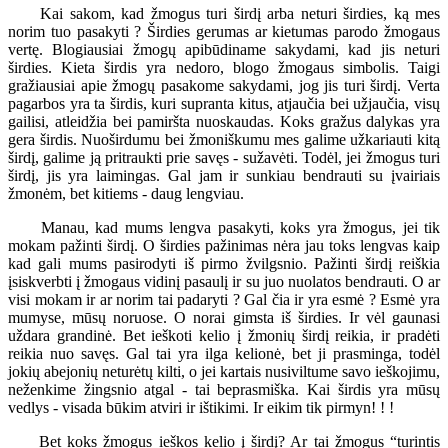
Kai sakom, kad žmogus turi širdį arba neturi širdies, ką mes
norim tuo pasakyti ? Širdies gerumas ar kietumas parodo žmogaus
vertę. Blogiausiai žmogų apibūdiname sakydami, kad jis neturi
širdies. Kieta širdis yra nedoro, blogo žmogaus simbolis. Taigi
gražiausiai apie žmogų pasakome sakydami, jog jis turi širdį. Verta
pagarbos yra ta širdis, kuri supranta kitus, atjaučia bei užjaučia, visų
gailisi, atleidžia bei pamiršta nuoskaudas. Koks gražus dalykas yra
gera širdis. Nuoširdumu bei žmoniškumu mes galime užkariauti kitą
širdį, galime ją pritraukti prie savęs - sužavėti. Todėl, jei žmogus turi
širdį, jis yra laimingas. Gal jam ir sunkiau bendrauti su įvairiais
žmonėm, bet kitiems - daug lengviau.
Manau, kad mums lengva pasakyti, koks yra žmogus, jei tik
mokam pažinti širdį. O širdies pažinimas nėra jau toks lengvas kaip
kad gali mums pasirodyti iš pirmo žvilgsnio. Pažinti širdį reiškia
įsiskverbti į žmogaus vidinį pasaulį ir su juo nuolatos bendrauti. O ar
visi mokam ir ar norim tai padaryti ? Gal čia ir yra esmė ? Esmė yra
mumyse, mūsų noruose. O norai gimsta iš širdies. Ir vėl gaunasi
uždara grandinė. Bet ieškoti kelio į žmonių širdį reikia, ir pradėti
reikia nuo savęs. Gal tai yra ilga kelionė, bet ji prasminga, todėl
jokių abejonių neturėtų kilti, o jei kartais nusiviltume savo ieškojimu,
neženkime žingsnio atgal - tai beprasmiška. Kai širdis yra mūsų
vedlys - visada būkim atviri ir ištikimi. Ir eikim tik pirmyn! ! !
Bet koks žmogus ieškos kelio į širdį? Ar tai žmogus “turintis