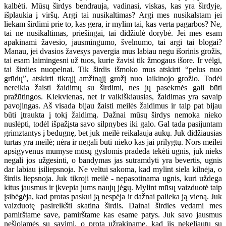
kalbėti. Mūsų širdys bendrauja, vadinasi, viskas, kas yra širdyje,
išplaukia į viršų. Argi tai nusikaltimas? Argi mes nusikalstam jei
liekam širdimi prie to, kas gera, ir mylim tai, kas verta pagarbos? Ne,
tai ne nusikaltimas, priešingai, tai didžiulė dorybė. Jei mes esam
apakinami žavesio, jausmingumo, švelnumo, tai argi tai blogai?
Manau, jei dvasios žavesys pavergia mus labiau negu išorinis grožis,
tai esam laimingesni už tuos, kurie žavisi tik žmogaus išore. Ir vėlgi,
tai širdies nuopelnai. Tik širdis išmoko mus atskirti “pelus nuo
grūdų”, atskirti tikrąjį amžinąjį grožį nuo laikinojo grožio. Todėl
nereikia žaisti žaidimų su širdimi, nes jų pasekmės gali būti
pražūtingos. Kiekvienas, net ir vaikiškiausias, žaidimas yra savaip
pavojingas. Aš visada bijau žaisti meilės žaidimus ir taip pat bijau
būti įtraukta į tokį žaidimą. Dažnai mūsų širdys nemoka nieko
nuslėpti, todėl išpažįsta savo silpnybes iki galo. Gal tada pasijuntam
grimztantys į bedugnę, bet juk meilė reikalauja aukų. Juk didžiausias
turtas yra meilė; nėra ir negali būti nieko kas jai prilygtų. Nors meilei
apsigyvenus mumyse mūsų gyslomis pradeda tekėti ugnis, juk nieks
negali jos užgesinti, o bandymas jas sutramdyti yra bevertis, ugnis
dar labiau įsiliepsnoja. Ne veltui sakoma, kad mylint siela kilnėja, o
širdis liepsnoja. Juk tikroji meilė - nepasotinama ugnis, kuri uždega
kitus jausmus ir įkvepia jums naujų jėgų. Mylint mūsų vaizduotė taip
įsibėgėja, kad protas paskui ją nespėja ir dažnai palieka ją vieną. Juk
vaizduotę pasireikšti skatina širdis. Dainai širdies vedami mes
pamirštame save, pamirštame kas esame patys. Juk savo jausmus
nešiojamės su savimi, o protą užrakiname, kad jis nekeliautų su