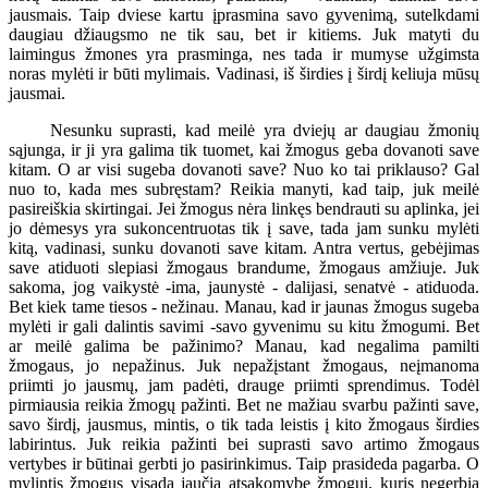
jausmais. Taip dviese kartu įprasmina savo gyvenimą, sutelkdami
daugiau džiaugsmo ne tik sau, bet ir kitiems. Juk matyti du
laimingus žmones yra prasminga, nes tada ir mumyse užgimsta
noras mylėti ir būti mylimais. Vadinasi, iš širdies į širdį keliuja mūsų
jausmai.
Nesunku suprasti, kad meilė yra dviejų ar daugiau žmonių
sąjunga, ir ji yra galima tik tuomet, kai žmogus geba dovanoti save
kitam. O ar visi sugeba dovanoti save? Nuo ko tai priklauso? Gal
nuo to, kada mes subręstam? Reikia manyti, kad taip, juk meilė
pasireiškia skirtingai. Jei žmogus nėra linkęs bendrauti su aplinka, jei
jo dėmesys yra sukoncentruotas tik į save, tada jam sunku mylėti
kitą, vadinasi, sunku dovanoti save kitam. Antra vertus, gebėjimas
save atiduoti slepiasi žmogaus brandume, žmogaus amžiuje. Juk
sakoma, jog vaikystė -ima, jaunystė - dalijasi, senatvė - atiduoda.
Bet kiek tame tiesos - nežinau. Manau, kad ir jaunas žmogus sugeba
mylėti ir gali dalintis savimi -savo gyvenimu su kitu žmogumi. Bet
ar meilė galima be pažinimo? Manau, kad negalima pamilti
žmogaus, jo nepažinus. Juk nepažįstant žmogaus, neįmanoma
priimti jo jausmų, jam padėti, drauge priimti sprendimus. Todėl
pirmiausia reikia žmogų pažinti. Bet ne mažiau svarbu pažinti save,
savo širdį, jausmus, mintis, o tik tada leistis į kito žmogaus širdies
labirintus. Juk reikia pažinti bei suprasti savo artimo žmogaus
vertybes ir būtinai gerbti jo pasirinkimus. Taip prasideda pagarba. O
mylintis žmogus visada jaučia atsakomybę žmogui, kuris negerbia