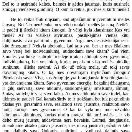
Dėl to ir atsiranda kaltės, baimės ir gėdos jausmas, kuris nusineša
žmogų į vienatvės glūdumą. O kam to reikia, juk mes sukurti meilei!
Be to, reikia būti drąsiam, kad atpažintum ir įvertintum meilės
jausmą. Bet šito neužtenka, nes reikia mokėti meilės jausmą išreikšti
ir padėti jį išreikšti kitam žmogui. Ir vėlgi kyla klausimas: Kas yra
meilė? Ar tai visiškas atvirumas, pasitikėjimas vienas kitu,
dalijimasis savo patirtimi - gyvenimu. Argi mes nesusivienijame su
kitu žmogumi? Nekyla abejonių, kad taip yra, bet ar mes išlaikom
savo vertę bei individualumą, atiduodami save kitam? Gal vieni
žmonės yra linkę “sutirpti” meilėje ir aklai atiduoti savo gyvenimą,
individualumą, bet yra tokių, kurie, nepaisant visų meilės pinklių,
sunkumu, išlieka savimi. Aš tik už tokią meilę, už tokį savęs
dovanojimą kitam. O ką mes dovanojam mylinčiam žmogui?
Pirmiausia save. Visa, kas žmoguje yra brangiausia ir vertingiausia,
yra dovanojama kitam. Savo gyvenimo energiją, begalinį džiaugsmą
ir gilų sielvartą, savo atidumą, susidomėjimą, smalsumą, išmintį,
žinias, ramybę ir visą savo laiką. Ar mes atiduodam save todėl, kad
tikimės to paties? Gal kartais širdy to ir trokštam, bet juk pagrindinis
tikslas yra įprasminti save, realizuoti savo jausmus, realizuoti savo
buitį, kurioje mes gyvename. O kai tai vykdom, mus užvaldo
laimingos akimirkos, kurias norim pratęsti iki amžinybės... ir vis
dėlto mūsų jausmų atidavimas nėra bevaisis. Laimei, daugiausiai
sulaukiame atsako į savo jausmus, nes mūsų jausmai pažadina kito
norą dalintis savo žiniomis, patirtimi, - vadinasi, dalintis savo