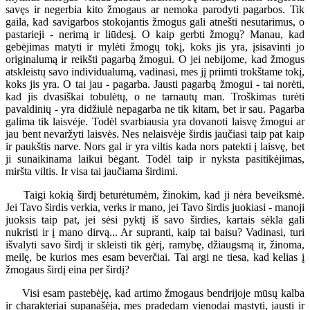
savęs ir negerbia kito žmogaus ar nemoka parodyti pagarbos. Tik
gaila, kad savigarbos stokojantis žmogus gali atnešti nesutarimus, o
pastarieji - nerimą ir liūdesį. O kaip gerbti žmogų? Manau, kad
gebėjimas matyti ir mylėti žmogų tokį, koks jis yra, įsisavinti jo
originalumą ir reikšti pagarbą žmogui. O jei nebijome, kad žmogus
atskleistų savo individualumą, vadinasi, mes jį priimti trokštame tokį,
koks jis yra. O tai jau - pagarba. Jausti pagarbą žmogui - tai norėti,
kad jis dvasiškai tobulėtų, o ne tarnautų man. Troškimas turėti
pavaldinių - yra didžiulė nepagarba ne tik kitam, bet ir sau. Pagarba
galima tik laisvėje. Todėl svarbiausia yra dovanoti laisvę žmogui ar
jau bent nevaržyti laisvės. Nes nelaisvėje širdis jaučiasi taip pat kaip
ir paukštis narve. Nors gal ir yra viltis kada nors patekti į laisvę, bet
ji sunaikinama laikui bėgant. Todėl taip ir nyksta pasitikėjimas,
miršta viltis. Ir visa tai jaučiama širdimi.
Taigi kokią širdį beturėtumėm, žinokim, kad ji nėra beveiksmė.
Jei Tavo širdis verkia, verks ir mano, jei Tavo širdis juokiasi - manoji
juoksis taip pat, jei sėsi pyktį iš savo širdies, kartais sėkla gali
nukristi ir į mano dirvą... Ar supranti, kaip tai baisu? Vadinasi, turi
išvalyti savo širdį ir skleisti tik gėrį, ramybę, džiaugsmą ir, žinoma,
meilę, be kurios mes esam beverčiai. Tai argi ne tiesa, kad kelias į
žmogaus širdį eina per širdį?
Visi esam pastebėję, kad artimo žmogaus bendrijoje mūsų kalba
ir charakteriai supanašėja, mes pradedam vienodai mąstyti, jausti ir