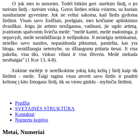
O juk mes to nenorim. Todėl būkim geri -turėkim širdį, o jei
turėsim širdį - turėsim viską. Geros širdies reikia visiems, su kuriais
susiduriame gyvenime. Juk ne veltui sakoma, kad širdis gydoma
širdimi. Visais savo žodžiais, poelgiais, mes keičiame aplinkinius
dvasiškai. Jeigu jie artimo neužgauna, vadinasi, jie ugdo artimą.
įvairiomis spalvomis šviečia meilė: “meilė kantri, meilė maloninga, ji
nepavydi, meilė nesididžiuoja ir neišpuiksta. Ji nesielgia netinkamai,
neieško savo naudos, nepasiduoda piktumui, pamiršta, kas yra
bloga, nesidžiaugia neteisybe, su džiaugsmu pritaria tiesai. Ji visa
pakelia, visa tiki, viskuo viliasi ir visa ištveria. Meilė niekada
nesibaigia” (1 Kor 13, 4-8).
Aukime meilėje ir neieškokime jokių kitų kelių į širdį kaip tik
širdimi - meile. Taigi raginu visus atverti savo širdis ir pradėti
kelionę į kito žmogaus širdį, tik su vienu ginklu - mylinčia širdimi.
Pradžia
SVETAINĖS STRUKTŪRA
Kontaktai
Numerių kopijos
Metai, Numeriai