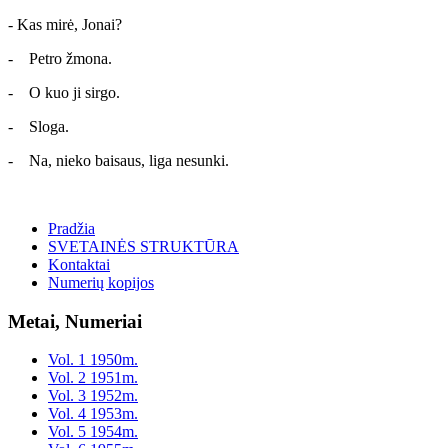
- Kas mirė, Jonai?
- Petro žmona.
- O kuo ji sirgo.
- Sloga.
- Na, nieko baisaus, liga nesunki.
Pradžia
SVETAINĖS STRUKTŪRA
Kontaktai
Numerių kopijos
Metai, Numeriai
Vol. 1 1950m.
Vol. 2 1951m.
Vol. 3 1952m.
Vol. 4 1953m.
Vol. 5 1954m.