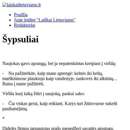
Pradžia
Apie leidinį "Laiškai Lietuviams"
Redaktoriai
Šypsuliai
Naujokas gavo aprangą, bet ja nepatenkintas kreipiasi į viršilą:
- Na pažiūrėkite, kaip mane aprengė: kelnės iki kelių,
marškiniuose plaukioju kaip vandenyje, rankovės iki alkūnių...
Baisu į mane pažiūrėti.
Viršila kurį laiką žiūri į naujoką, paskui sako:
- Čia viskas gerai, kaip reikiant. Karys turi žiūrovuose sukelti
pasibaisėjimą.
*
Didelės firmos tarnautojas prašo menedžerį savaitės atostogų.