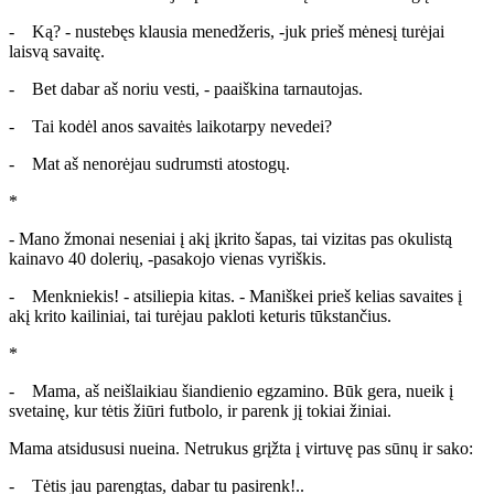
- Ką? - nustebęs klausia menedžeris, -juk prieš mėnesį turėjai
laisvą savaitę.
- Bet dabar aš noriu vesti, - paaiškina tarnautojas.
- Tai kodėl anos savaitės laikotarpy nevedei?
- Mat aš nenorėjau sudrumsti atostogų.
*
- Mano žmonai neseniai į akį įkrito šapas, tai vizitas pas okulistą
kainavo 40 dolerių, -pasakojo vienas vyriškis.
- Menkniekis! - atsiliepia kitas. - Maniškei prieš kelias savaites į
akį krito kailiniai, tai turėjau pakloti keturis tūkstančius.
*
- Mama, aš neišlaikiau šiandienio egzamino. Būk gera, nueik į
svetainę, kur tėtis žiūri futbolo, ir parenk jį tokiai žiniai.
Mama atsidususi nueina. Netrukus grįžta į virtuvę pas sūnų ir sako:
- Tėtis jau parengtas, dabar tu pasirenk!..