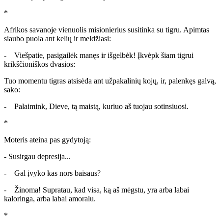
*
Afrikos savanoje vienuolis misionierius susitinka su tigru. Apimtas
siaubo puola ant kelių ir meldžiasi:
- Viešpatie, pasigailėk manęs ir išgelbėk! Įkvėpk šiam tigrui
krikščioniškos dvasios:
Tuo momentu tigras atsisėda ant užpakalinių kojų, ir, palenkęs galvą,
sako:
- Palaimink, Dieve, tą maistą, kuriuo aš tuojau sotinsiuosi.
*
Moteris ateina pas gydytoją:
- Susirgau depresija...
- Gal įvyko kas nors baisaus?
- Žinoma! Supratau, kad visa, ką aš mėgstu, yra arba labai
kaloringa, arba labai amoralu.
*