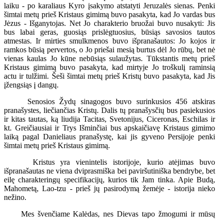
laiku - po karaliaus Kyro įsakymo atstatyti Jeruzalės sienas. Penki
šimtai metų prieš Kristaus gimimą buvo pasakyta, kad Jo vardas bus
Jėzus - Išganytojas. Net Jo charakterio bruožai buvo nusakyti: Jis
bus labai geras, guosiąs prislėgtuosius, būsiąs savosios tautos
atmestas. Ir mirties smulkmenos buvo išpranašautos: Jo kojos ir
ramkos būsią pervertos, o Jo priešai mesią burtus dėl Jo rūbų, bet nė
vienas kaulas Jo kūne nebūsiąs sulaužytas. Tūkstantis metų prieš
Kristaus gimimą buvo pasakyta, kad mirtyje Jo troškulį raminsią
actu ir tulžimi. Šeši šimtai metų prieš Kristų buvo pasakyta, kad Jis
įžengsiąs į dangų.
Senosios Žydų sinagogos buvo surinkusios 456 atskiras
pranašystes, liečiančias Kristų. Dalis tų pranašysčių bus pasiekusios
ir kitas tautas, ką liudija Tacitas, Svetonijus, Ciceronas, Eschilas ir
kt. Greičiausiai ir Trys Išminčiai bus apskaičiavę Kristaus gimimo
laiką pagal Danieliaus pranašystę, kai jis gyveno Persijoje penki
šimtai metų prieš Kristaus gimimą.
Kristus yra vienintelis istorijoje, kurio atėjimas buvo
išpranašautas ne viena dviprasmiška bei paviršutiniška bendrybe, bet
eilę charakteringų specifikacijų, kurios tik Jam tinka. Apie Budą,
Mahometą, Lao-tzu - prieš jų pasirodymą žemėje - istorija nieko
nežino.
Mes švenčiame Kalėdas, nes Dievas tapo žmogumi ir mūsų