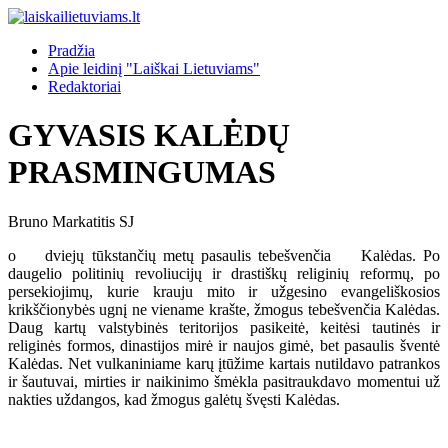
Pradžia
Apie leidinį "Laiškai Lietuviams"
Redaktoriai
GYVASIS KALĖDŲ
PRASMINGUMAS
Bruno Markatitis SJ
o dviejų tūkstančių metų pasaulis tebešvenčia Kalėdas. Po
daugelio politinių revoliucijų ir drastiškų religinių reformų, po
persekiojimų, kurie krauju mito ir užgesino evangeliškosios
krikščionybės ugnį ne viename krašte, žmogus tebešvenčia Kalėdas.
Daug kartų valstybinės teritorijos pasikeitė, keitėsi tautinės ir
religinės formos, dinastijos mirė ir naujos gimė, bet pasaulis šventė
Kalėdas. Net vulkaniniame karų įtūžime kartais nutildavo patrankos
ir šautuvai, mirties ir naikinimo šmėkla pasitraukdavo momentui už
nakties uždangos, kad žmogus galėtų švęsti Kalėdas.