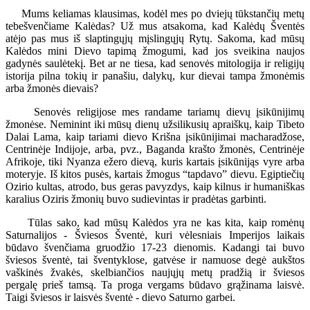
Mums keliamas klausimas, kodėl mes po dviejų tūkstančių metų
tebešvenčiame Kalėdas? Už mus atsakoma, kad Kalėdų Šventės
atėjo pas mus iš slaptingųjų mįslingųjų Rytų. Sakoma, kad mūsų
Kalėdos mini Dievo tapimą žmogumi, kad jos sveikina naujos
gadynės saulėtekį. Bet ar ne tiesa, kad senovės mitologija ir religijų
istorija pilna tokių ir panašiu, dalykų, kur dievai tampa žmonėmis
arba žmonės dievais?
Senovės religijose mes randame tariamų dievų įsikūnijimų
žmonėse. Neminint iki mūsų dienų užsilikusių apraiškų, kaip Tibeto
Dalai Lama, kaip tariami dievo Krišna įsikūnijimai macharadžose,
Centrinėje Indijoje, arba, pvz., Baganda krašto žmonės, Centrinėje
Afrikoje, tiki Nyanza ežero dievą, kuris kartais įsikūnijąs vyre arba
moteryje. Iš kitos pusės, kartais žmogus “tapdavo” dievu. Egiptiečių
Ozirio kultas, atrodo, bus geras pavyzdys, kaip kilnus ir humaniškas
karalius Oziris žmonių buvo sudievintas ir pradėtas garbinti.
Tūlas sako, kad mūsų Kalėdos yra ne kas kita, kaip romėnų
Saturnalijos - Šviesos Šventė, kuri vėlesniais Imperijos laikais
būdavo švenčiama gruodžio 17-23 dienomis. Kadangi tai buvo
šviesos šventė, tai šventyklose, gatvėse ir namuose degė aukštos
vaškinės žvakės, skelbiančios naujųjų metų pradžią ir šviesos
pergalę prieš tamsą. Ta proga vergams būdavo grąžinama laisvė.
Taigi šviesos ir laisvės šventė - dievo Saturno garbei.