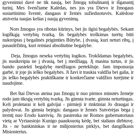
gyvenimui davė ne tik naują, bet žmogų tobulinantį ir išganantį
turinį. Mes švenčiame Kalėdas, nes jos yra Dievo ir žmogaus
susiartinimo šventė, dangaus ir žemės sužieduotuvės. Kalėdose
atsiveria naujas kelias į naują gyvenimą.
Nors žmogus yra ribotas kūrinys, bet jis ilgisi begalybės. Sekant
logiškąją vertybių tvarką, šis begalybės troškimas turėtų būti
nukreiptas į begalinės prigimties Būtybe, į dvasią, kuri neturi ribų, į
pasaulėžiūrą, kuri remiasi absoliutine begalybe.
Deja, žmogus neseka vertybių logikos. Trokšdamas begalybės,
jis nusikreipia ne į dvasią, bet į medžiagą. Jį masina turtas, ir jis
bando pasiekti begalybę medžiagos pertekliuje. Jam imponuoja
garbė, ir joje jis ieško begalybės. Ji žavi ir traukia valdžia bei galia, ir
jis ieško begalybės praktiškame ir konkrečiame valdžios turėjime ir
naudojime.
Bet štai Dievas ateina pas žmogų ir nuo pirmos minutės žemėje
rodo jam tikrąją vertybių tvarką. Jis gimsta tvarte, gimsta neturtingas.
Keli proletarai ir keli galvijai - pirmieji ir rinktiniai Jo draugai ir
palydovai. Jis gimsta bejėgis: dangaus ir žemės Sutvėrėjas bėga į
tremtį nuo Erodo kareivių. Jis pasirenka ne Romos gubernatoriaus
vietą ar Vyriausiojo Kunigo paauksuotą kėdę, bet staliaus dirbtuvę.
Jis - ne bankininkas ir ne milijonierius pirklys, bet dangiškasis
Misionierius.