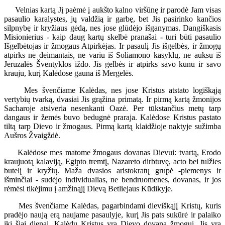
Velnias kartą Jį paėmė į aukšto kalno viršūnę ir parodė Jam visas
pasaulio karalystes, jų valdžią ir garbę, bet Jis pasirinko kančios
silpnybę ir kryžiaus gėdą, nes jose glūdėjo išganymas. Dangiškasis
Misionierius - kaip daug kartų skelbė pranašai - turi būti pasaulio
Išgelbėtojas ir žmogaus Atpirkėjas. Ir pasaulį Jis išgelbės, ir žmogų
atpirks ne deimantais, ne variu iš Soliamono kasyklų, ne auksu iš
Jeruzalės Šventyklos iždo. Jis gelbės ir atpirks savo kūnu ir savo
krauju, kurį Kalėdose gauna iš Mergelės.
Mes švenčiame Kalėdas, nes jose Kristus atstato logiškąją
vertybių tvarką, dvasiai Jis grąžina primatą. Ir pirmą kartą žmonijos
Sacharoje atsiveria nesenkanti Oazė. Per tūkstančius metų tarp
dangaus ir žemės buvo bedugnė praraja. Kalėdose Kristus pastato
tiltą tarp Dievo ir žmogaus. Pirmą kartą klaidžioje naktyje sužimba
Aušros Žvaigždė.
Kalėdose mes matome žmogaus dovanas Dievui: tvartą, Erodo
kraujuotą kalaviją, Egipto tremtį, Nazareto dirbtuvę, acto bei tulžies
butelį ir kryžių. Maža dvasios aristokratų grupė -piemenys ir
išminčiai - sudėjo individualias, ne bendruomenes, dovanas, ir jos
rėmėsi tikėjimu į amžinąjį Dievą Betliejaus Kūdikyje.
Mes švenčiame Kalėdas, pagarbindami dieviškąjį Kristų, kuris
pradėjo naują erą naujame pasaulyje, kurį Jis pats sukūrė ir palaiko
iki šiai dienai. Kalėdų Kristus yra Dievo dovana žmogui. Jis yra