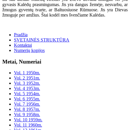
gyvasis Kalėdų prasmingumas. Jis yra dangus žemėje, nesvarbu, ar
žmogus gyventų tvarte, ar Baltuosiuose Rūmuose. Jis yra Dievas
žmoguje per amžius. Štai kodėl mes švenčiame Kalėdas.
Pradžia
SVETAINĖS STRUKTŪRA
Kontaktai
Numerių kopijos
Metai, Numeriai
Vol. 1 1950m.
Vol. 2 1951m.
Vol. 3 1952m.
Vol. 4 1953m.
Vol. 5 1954m.
Vol. 6 1955m.
Vol. 7 1956m.
Vol. 8 1957m.
Vol. 9 1958m.
Vol. 10 1959m.
Vol. 11 1960m.