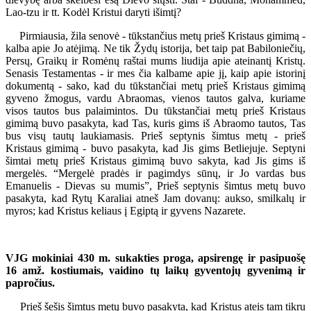
Lao-tzu ir tt. Kodėl Kristui daryti išimtį?
Pirmiausia, žila senovė - tūkstančius metų prieš Kristaus gimimą -
kalba apie Jo atėjimą. Ne tik Žydų istorija, bet taip pat Babiloniečių,
Persų, Graikų ir Romėnų raštai mums liudija apie ateinantį Kristų.
Senasis Testamentas - ir mes čia kalbame apie jį, kaip apie istorinį
dokumentą - sako, kad du tūkstančiai metų prieš Kristaus gimimą
gyveno žmogus, vardu Abraomas, vienos tautos galva, kuriame
visos tautos bus palaimintos. Du tūkstančiai metų prieš Kristaus
gimimą buvo pasakyta, kad Tas, kuris gims iš Abraomo tautos, Tas
bus visų tautų laukiamasis. Prieš septynis šimtus metų - prieš
Kristaus gimimą - buvo pasakyta, kad Jis gims Betliejuje. Septyni
šimtai metų prieš Kristaus gimimą buvo sakyta, kad Jis gims iš
mergelės. “Mergelė pradės ir pagimdys sūnų, ir Jo vardas bus
Emanuelis - Dievas su mumis”, Prieš septynis šimtus metų buvo
pasakyta, kad Rytų Karaliai atneš Jam dovanų: aukso, smilkalų ir
myros; kad Kristus keliaus į Egiptą ir gyvens Nazarete.
VJG mokiniai 430 m. sukakties proga, apsirengę ir pasipuošę
16 amž. kostiumais, vaidino tų laikų gyventojų gyvenimą ir
papročius.
Prieš šešis šimtus metų buvo pasakyta, kad Kristus ateis tam tikru