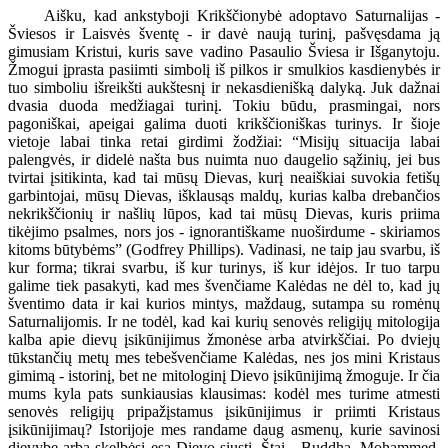
Aišku, kad ankstyboji Krikščionybė adoptavo Saturnalijas -
Šviesos ir Laisvės šventę - ir davė naują turinį, pašvęsdama ją
gimusiam Kristui, kuris save vadino Pasaulio Šviesa ir Išganytoju.
Žmogui įprasta pasiimti simbolį iš pilkos ir smulkios kasdienybės ir
tuo simboliu išreikšti aukštesnį ir nekasdienišką dalyką. Juk dažnai
dvasia duoda medžiagai turinį. Tokiu būdu, prasmingai, nors
pagoniškai, apeigai galima duoti krikščioniškas turinys. Ir šioje
vietoje labai tinka retai girdimi žodžiai: “Misijų situacija labai
palengvės, ir didelė našta bus nuimta nuo daugelio sąžinių, jei bus
tvirtai įsitikinta, kad tai mūsų Dievas, kurį neaiškiai suvokia fetišų
garbintojai, mūsų Dievas, išklausąs maldų, kurias kalba drebančios
nekrikščionių ir našlių lūpos, kad tai mūsų Dievas, kuris priima
tikėjimo psalmes, nors jos - ignorantiškame nuoširdume - skiriamos
kitoms būtybėms” (Godfrey Phillips). Vadinasi, ne taip jau svarbu, iš
kur forma; tikrai svarbu, iš kur turinys, iš kur idėjos. Ir tuo tarpu
galime tiek pasakyti, kad mes švenčiame Kalėdas ne dėl to, kad jų
šventimo data ir kai kurios mintys, maždaug, sutampa su romėnų
Saturnalijomis. Ir ne todėl, kad kai kurių senovės religijų mitologija
kalba apie dievų įsikūnijimus žmonėse arba atvirkščiai. Po dviejų
tūkstančių metų mes tebešvenčiame Kalėdas, nes jos mini Kristaus
gimimą - istorinį, bet ne mitologinį Dievo įsikūnijimą žmoguje. Ir čia
mums kyla pats sunkiausias klausimas: kodėl mes turime atmesti
senovės religijų pripažįstamus įsikūnijimus ir priimti Kristaus
įsikūnijimaų? Istorijoje mes randame daug asmenų, kurie savinosi
dievybę arba skelbėsi esą Dievo siųsti. Štai - Buddha, Mohammed,