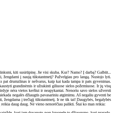
ksmi, kiti susirūpinę. Jie visi skuba. Kur? Namo? Į darbą? Galbūt...
, žengdami į naują tūkstantmetį? Pažvelgiau pro langą. Nustojo lyti.
ks pat drumzlinas ir nešvarus, kaip kai kada tampa ir pats gyvenimas.
austyti grandinėmis ir užrakinti giliuose sielos požemiuose. Ir jų visų
dyje nėra vietos kerštui ir neapykantai. Nenoriu savo sielos užversti
 niekada negalės džiaugtis pavasariniu atgimimu. Aš negaliu gyventi be
i, žengdama į trečiąjį tūkstantmetį. Ir ne tik tai! Daugybės, begalybės
 reikia daug daug. Nė vieno nenorėčiau palikti. Štai ko man reikia:
vaigždę, kuri jam dovanotų nors kruopelę to džiaugsmo, kurį prarado.