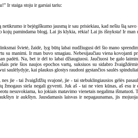
r staiga stoju ir garsiai tariu:
netikrumo ir bejėgiškumo jausmą ir sau prisiekiau, kad nešiu šią savo d
po kojų pamindama blogį. Lai jis klykia, rėkia! Lai jis išnyksta! Ir man
inksmai švietė, žaidė, lyg būtų labai nudžiugusi dėl šio mano sprendim
rtu su manimi. Ir man buvo smagiau. Nebesijaučiau viena kovojanti prieš
an padėti. Na, bet ir dėl to labai džiaugiuosi. Jaučiuosi be galo laim
 lašais prie šios naujos epochos vartų, suksiuos su sidabro žvaigždėmi
evui saulėlydyje, kai plaukus glostys raudoni gęstančios saulės spinduliai
es jie - tai žvaigždžių svajonė, jie - tai stebuklingiausios gėlės pasau
rių žmogaus siela negali gyventi. Juk aš - tai ne vien kūnas, aš esu i
protu nesuvokiama, ko jokiais matavimo vienetais negalima išmatuoti. T
s aukštyn ir aukštyn. Jausdamasis laisvas ir nepagaunamas, jis mojuoja