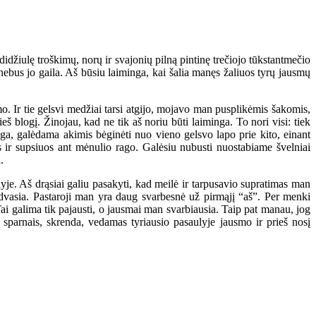
idžiulę troškimų, norų ir svajonių pilną pintinę trečiojo tūkstantmečio
 nebus jo gaila. Aš būsiu laiminga, kai šalia manęs žaliuos tyrų jausmų
o. Ir tie gelsvi medžiai tarsi atgijo, mojavo man pusplikėmis šakomis,
 blogį. Žinojau, kad ne tik aš noriu būti laiminga. To nori visi: tiek
inga, galėdama akimis bėginėti nuo vieno gelsvo lapo prie kito, einant
s ir supsiuos ant mėnulio rago. Galėsiu nubusti nuostabiame švelniai
.
lyje. Aš drąsiai galiu pasakyti, kad meilė ir tarpusavio supratimas man
r dvasia. Pastaroji man yra daug svarbesnė už pirmąjį “aš”. Per menki
ai galima tik pajausti, o jausmai man svarbiausia. Taip pat manau, jog
 sparnais, skrenda, vedamas tyriausio pasaulyje jausmo ir prieš nosį