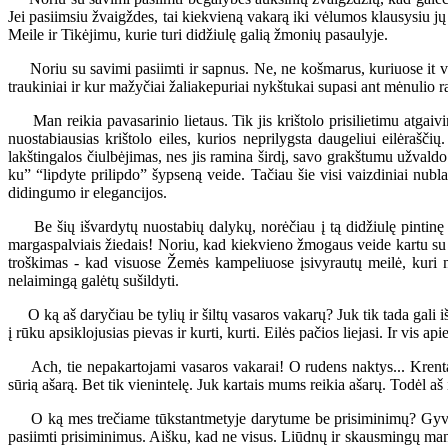
Jei pasiimsiu žvaigždes, tai kiekvieną vakarą iki vėlumos klausysiu jų
Meile ir Tikėjimu, kurie turi didžiulę galią žmonių pasaulyje.
Noriu su savimi pasiimti ir sapnus. Ne, ne košmarus, kuriuose it vaid
traukiniai ir kur mažyčiai žaliakepuriai nykštukai supasi ant mėnulio r
Man reikia pavasarinio lietaus. Tik jis krištolo prisilietimu atgaivi
nuostabiausias krištolo eiles, kurios neprilygsta daugeliui eilėrašč
lakštingalos čiulbėjimas, nes jis ramina širdį, savo grakštumu užvald
ku” “lipdyte prilipdo” šypseną veide. Tačiau šie visi vaizdiniai nubl
didingumo ir elegancijos.
Be šių išvardytų nuostabių dalykų, norėčiau į tą didžiulę pintinę s
margaspalviais žiedais! Noriu, kad kiekvieno žmogaus veide kartu su 
troškimas - kad visuose Žemės kampeliuose įsivyrautų meilė, kuri ne
nelaimingą galėtų sušildyti.
O ką aš daryčiau be tylių ir šiltų vasaros vakarų? Juk tik tada gali iš
į rūku apsiklojusias pievas ir kurti, kurti. Eilės pačios liejasi. Ir vis a
Ach, tie nepakartojami vasaros vakarai! O rudens naktys... Krentančio
sūrią ašarą. Bet tik vienintelę. Juk kartais mums reikia ašarų. Todėl aš 
O ką mes trečiame tūkstantmetyje darytume be prisiminimų? Gyventu
pasiimti prisiminimus. Aišku, kad ne visus. Liūdnų ir skausmingų man 