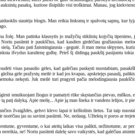
 auksinių pasakų, kuriose išsipildo visi troškimai. Manau, jog kiekvien
uoklis siautėja blogis. Man reikia linksmų ir spalvotų sapnų, kur lyja 
ago.
na žolę. Man patinka klausytis jo mažyčių stiklinių kojyčių tipenimo, 
ių. Noriu pasiimti ir paukščius, kad kasdien girdėčiau gražiausias melo
o sielą. Tačiau pati žaismingiausia - gegutė. Ji man mena slėpynes, kuri
anksta išvydus karalienę gulbę. Prieš šį didingą paukštį pasijuntu tokia
udėti visas pasaulio gėles, kad galėčiau paskęsti nuostabiam, pasakišk
gležna gėle pražystų meilė ir kad jos kvapas, apskriejęs pasaulį, palik
moka nekęsti. Juk meilė turi pragysti pačia melodingiausia paukščio 
girsti smuikuojant žiogus ir pamatyti rūke skęstančias pievas, miškus, ež
pie tą patį dalyką. Apie meilę... Apie ją man šneka ir vandens lelijos, ir pi
s žvaigždės, gelsvi klevo lapai ir krištolinis lietus. Tai taip nuostabu
ir norėčiau jas su savimi pasiimti. Ne, nedaug. Užtektų ir poros ar trejet
me, gyventume, o kai ateitų laikas visa palikti, nežinotume, ar per 
nereikia, ne! Noriu pasiimti dalelę savo vaikystės, kad galėčiau atsimi