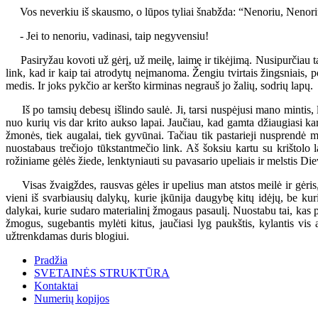
Vos neverkiu iš skausmo, o lūpos tyliai šnabžda: “Nenoriu, Nenoriu!” I
- Jei to nenoriu, vadinasi, taip negyvensiu!
Pasiryžau kovoti už gėrį, už meilę, laimę ir tikėjimą. Nusipurčiau tą 
link, kad ir kaip tai atrodytų neįmanoma. Žengiu tvirtais žingsniais, 
medis. Ir joks pykčio ar keršto kirminas negrauš jo žalių, sodrių lapų.
Iš po tamsių debesų išlindo saulė. Ji, tarsi nuspėjusi mano mintis, l
nuo kurių vis dar krito aukso lapai. Jaučiau, kad gamta džiaugiasi ka
žmonės, tiek augalai, tiek gyvūnai. Tačiau tik pastarieji nusprendė m
nuostabaus trečiojo tūkstantmečio link. Aš šoksiu kartu su krištolo
rožiniame gėlės žiede, lenktyniauti su pavasario upeliais ir melstis Di
Visas žvaigždes, rausvas gėles ir upelius man atstos meilė ir gėris, n
vieni iš svarbiausių dalykų, kurie įkūnija daugybę kitų idėjų, be ku
dalykai, kurie sudaro materialinį žmogaus pasaulį. Nuostabu tai, kas 
žmogus, sugebantis mylėti kitus, jaučiasi lyg paukštis, kylantis vi
užtrenkdamas duris blogiui.
Pradžia
SVETAINĖS STRUKTŪRA
Kontaktai
Numerių kopijos