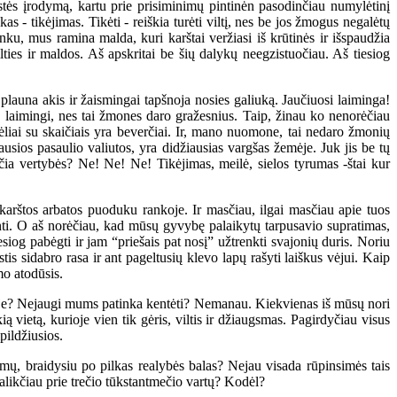
stės įrodymą, kartu prie prisiminimų pintinėn pasodinčiau numylėtinį
- tikėjimas. Tikėti - reiškia turėti viltį, nes be jos žmogus negalėtų
nku, mus ramina malda, kuri karštai veržiasi iš krūtinės ir išspaudžia
ties ir maldos. Aš apskritai be šių dalykų neegzistuočiau. Aš tiesiog
auna akis ir žaismingai tapšnoja nosies galiuką. Jaučiuosi laiminga!
tų laimingi, nes tai žmones daro gražesnius. Taip, žinau ko nenorėčiau
liai su skaičiais yra beverčiai. Ir, mano nuomone, tai nedaro žmonių
ausios pasaulio valiutos, yra didžiausias vargšas žemėje. Juk jis be tų
 čia vertybės? Ne! Ne! Ne! Tikėjimas, meilė, sielos tyrumas -štai kur
karštos arbatos puoduku rankoje. Ir masčiau, ilgai masčiau apie tuos
ti. O aš norėčiau, kad mūsų gyvybę palaikytų tarpusavio supratimas,
siog pabėgti ir jam “priešais pat nosį” užtrenkti svajonių duris. Noriu
tis sidabro rasa ir ant pageltusių klevo lapų rašyti laiškus vėjui. Kaip
mo atodūsis.
oje? Nejaugi mums patinka kentėti? Nemanau. Kiekvienas iš mūsų nori
 vietą, kurioje vien tik gėris, viltis ir džiaugsmas. Pagirdyčiau visus
pildžiusios.
ų, braidysiu po pilkas realybės balas? Nejau visada rūpinsimės tais
alikčiau prie trečio tūkstantmečio vartų? Kodėl?