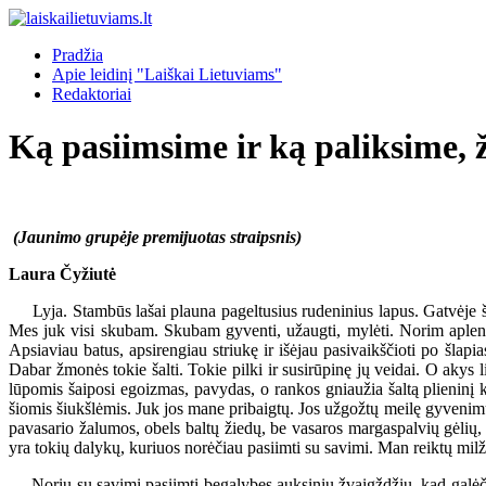
Pradžia
Apie leidinį "Laiškai Lietuviams"
Redaktoriai
Ką pasiimsime ir ką paliksime, 
(Jaunimo grupėje premijuotas straipsnis)
Laura Čyžiutė
Lyja. Stambūs lašai plauna pageltusius rudeninius lapus. Gatvėje šm
Mes juk visi skubam. Skubam gyventi, užaugti, mylėti. Norim aplenkt
Apsiaviau batus, apsirengiau striukę ir išėjau pasivaikščioti po šla
Dabar žmonės tokie šalti. Tokie pilki ir susirūpinę jų veidai. O akys 
lūpomis šaiposi egoizmas, pavydas, o rankos gniaužia šaltą plieninį 
šiomis šiukšlėmis. Juk jos mane pribaigtų. Jos užgožtų meilę gyvenimu
pavasario žalumos, obels baltų žiedų, be vasaros margaspalvių gėlių, b
yra tokių dalykų, kuriuos norėčiau pasiimti su savimi. Man reiktų milž
Noriu su savimi pasiimti begalybes auksinių žvaigždžių, kad galėčia