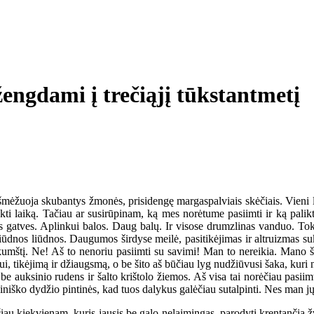
žengdami į trečiąjį tūkstantmetį
ėžuoja skubantys žmonės, prisidengę margaspalviais skėčiais. Vieni lin
i laiką. Tačiau ar susirūpinam, ką mes norėtume pasiimti ir ką palikti
pias gatves. Aplinkui balos. Daug balų. Ir visose drumzlinas vanduo. To
liūdnos liūdnos. Daugumos širdyse meilė, pasitikėjimas ir altruizmas suk
kumštį. Ne! Aš to nenoriu pasiimti su savimi! Man to nereikia. Mano šir
i, tikėjimą ir džiaugsmą, o be šito aš būčiau lyg nudžiūvusi šaka, kuri
e auksinio rudens ir šalto krištolo žiemos. Aš visa tai norėčiau pasiimt
iniško dydžio pintinės, kad tuos dalykus galėčiau sutalpinti. Nes man jų
u kiekvienam, kuris jausis be galo nelaimingas, parodyti krentančią ž