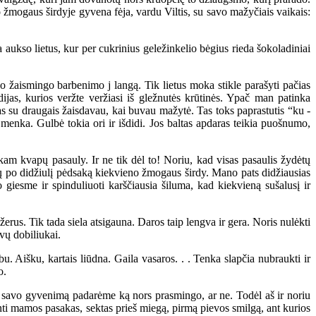
o žmogaus širdyje gyvena fėja, vardu Viltis, su savo mažyčiais vaikais:
aukso lietus, kur per cukrinius geležinkelio bėgius rieda šokoladiniai
jo žaismingo barbenimo j langą. Tik lietus moka stikle parašyti pačias
dijas, kurios veržte veržiasi iš gležnutės krūtinės. Ypač man patinka
as su draugais žaisdavau, kai buvau mažytė. Tas toks paprastutis “ku -
 menka. Gulbė tokia ori ir išdidi. Jos baltas apdaras teikia puošnumo,
am kvapų pasauly. Ir ne tik dėl to! Noriu, kad visas pasaulis žydėtų
tų po didžiulį pėdsaką kiekvieno žmogaus širdy. Mano pats didžiausias
giesme ir spinduliuoti karščiausia šiluma, kad kiekvieną sušalusį ir
erus. Tik tada siela atsigauna. Daros taip lengva ir gera. Noris nulėkti
evų dobiliukai.
. Aišku, kartais liūdna. Gaila vasaros. . . Tenka slapčia nubraukti ir
o.
savo gyvenimą padarėme ką nors prasmingo, ar ne. Todėl aš ir noriu
nti mamos pasakas, sektas prieš miegą, pirmą pievos smilgą, ant kurios