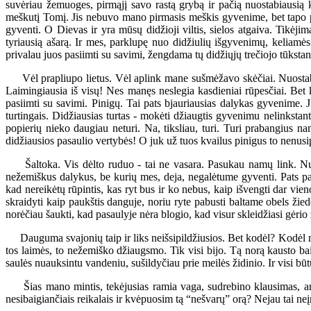
suvėriau žemuoges, pirmąjį savo rastą grybą ir pačią nuostabiausią 
meškutį Tomį. Jis nebuvo mano pirmasis meškis gyvenime, bet tapo pirm
gyventi. O Dievas ir yra mūsų didžioji viltis, sielos atgaiva. Tikėji
tyriausią ašarą. Ir mes, parklupę nuo didžiulių išgyvenimų, keliamės
privalau juos pasiimti su savimi, žengdama tų didžiųjų trečiojo tūkstan
Vėl prapliupo lietus. Vėl aplink mane sušmėžavo skėčiai. Nuostabus 
Laimingiausia iš visų! Nes manęs neslegia kasdieniai rūpesčiai. Bet k
pasiimti su savimi. Pinigų. Tai pats bjauriausias dalykas gyvenime.
turtingais. Didžiausias turtas - mokėti džiaugtis gyvenimu nelinkstant
popierių nieko daugiau neturi. Na, tiksliau, turi. Turi prabangius n
didžiausios pasaulio vertybės! O juk už tuos kvailus pinigus to nenusip
Šaltoka. Vis dėlto ruduo - tai ne vasara. Pasukau namų link. Nusire
nežemiškus dalykus, be kurių mes, deja, negalėtume gyventi. Pats p
kad nereikėtų rūpintis, kas ryt bus ir ko nebus, kaip išvengti dar vie
skraidyti kaip paukštis danguje, noriu ryte pabusti baltame obels žiede
norėčiau šaukti, kad pasaulyje nėra blogio, kad visur skleidžiasi gėrio 
Dauguma svajonių taip ir liks neišsipildžiusios. Bet kodėl? Kodėl 
tos laimės, to nežemiško džiaugsmo. Tik visi bijo. Tą norą kausto baim
saulės nuauksintu vandeniu, sušildyčiau prie meilės židinio. Ir visi būt
Šias mano mintis, tekėjusias ramia vaga, sudrebino klausimas, ar t
nesibaigiančiais reikalais ir kvėpuosim tą “nešvarų” orą? Nejau tai ne