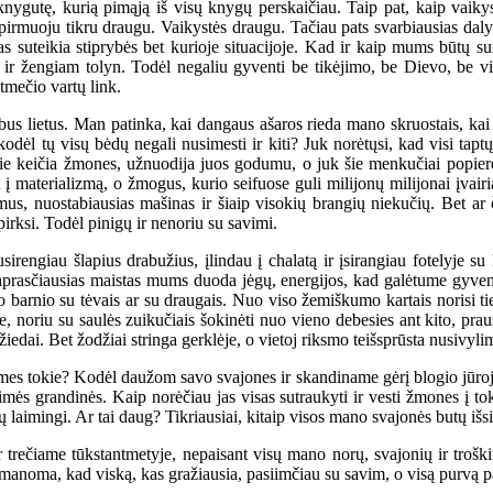
knygutę, kurią pimąją iš visų knygų perskaičiau. Taip pat, kaip vaiky
uoju tikru draugu. Vaikystės draugu. Tačiau pats svarbiausias dalykas 
mas suteikia stiprybės bet kurioje situacijoje. Kad ir kaip mums būtų su
 ir žengiam tolyn. Todėl negaliu gyventi be tikėjimo, be Dievo, be vil
tmečio vartų link.
lietus. Man patinka, kai dangaus ašaros rieda mano skruostais, kai pl
odėl tų visų bėdų negali nusimesti ir kiti? Juk norėtųsi, kad visi tap
 Jie keičia žmones, užnuodija juos godumu, o juk šie menkučiai popierė
 į materializmą, o žmogus, kurio seifuose guli milijonų milijonai įvairi
amus, nuostabiausias mašinas ir šiaip visokių brangių niekučių. Bet ar
irksi. Todėl pinigų ir nenoriu su savimi.
ngiau šlapius drabužius, įlindau į chalatą ir įsirangiau fotelyje su 
aprasčiausias maistas mums duoda jėgų, energijos, kad galėtume gyven
no barnio su tėvais ar su draugais. Nuo viso žemiškumo kartais norisi tie
, noriu su saulės zuikučiais šokinėti nuo vieno debesies ant kito, praus
žiedai. Bet žodžiai stringa gerklėje, o vietoj riksmo teišsprūsta nusivyli
mes tokie? Kodėl daužom savo svajones ir skandiname gėrį blogio jūr
ės grandinės. Kaip norėčiau jas visas sutraukyti ir vesti žmones į tokią
ų laimingi. Ar tai daug? Tikriausiai, kitaip visos mano svajonės butų išsi
rečiame tūkstantmetyje, nepaisant visų mano norų, svajonių ir troškim
įmanoma, kad viską, kas gražiausia, pasiimčiau su savim, o visą purvą p