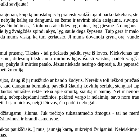
uiki savijauta!
iau, kaip tą nuostabų rytą praleisti vaikščiojant parko takeliais, stebi
sti nebylią kalbą su dangumi, su žeme ir tavimi: siela atsigauna, suvir
gas čiulbėjimas, iš tolumos atsklidęs lyg daina, lyg giesmė iš dangaus.
e lyg žvaigždės spindi akys, lyg saulė dega šypsena. Taip gera ir malon
duoda mums viską, ką turi geriausio. Ji mums dovanoja gryną orą, vandenį
 prasmę. Tikslas - tai priežastis pakilti ryte iš lovos. Kiekvienas turi
esnių, didesnių tikslų: nuo mirtinos ligos išrasti vaistus, padėti vargš
, pakyla iš mirties patalo. Jėzus niekada nesirgo depresija. Jis paprasčiau
bėti žmoniją.
ijos, daug iš jų nusižudo ar bando žudytis. Nereikia toli ieškoti prieža
tis, kad dauguma berniukų, paveikti žiaurių kovinių serialų, stengiasi ta
aidos antraštės rėkte rėkia apie smurtą, siaubą ir baimę. Net ir nen
nių, nebepakęsdami nežinios, pakirsti vargo ir nelaimių, savo noru tra
i. Ir jau niekas, netgi Dievas, čia padėti nebegali.
ugsmu, šiluma. Juk trečiojo tūkstantmečio žmogus - tai ne merdėjant
išsilavinusi ir brandi asmenybė.
s paukščiais. Į mus, jaunąją kartą, nukreipti žvilgsniai. Neleiskime įs
mas.