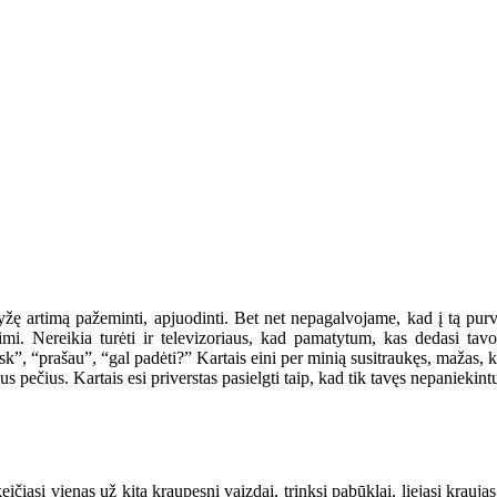
rtimą pažeminti, apjuodinti. Bet net nepagalvojame, kad į tą purvo b
ltimi. Nereikia turėti ir televizoriaus, kad pamatytum, kas dedasi t
sk”, “prašau”, “gal padėti?” Kartais eini per minią susitraukęs, mažas, ka
us pečius. Kartais esi priverstas pasielgti taip, kad tik tavęs nepaniekint
 keičiasi vienas už kitą kraupesni vaizdai, trinksi pabūklai, liejasi kr