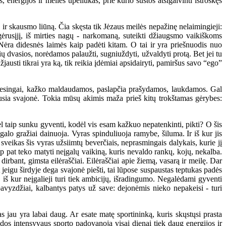
 energijos ir meilės upeliukas, prie kurio sustos atsigaivinti ištroškęs
r skausmo liūną. Čia skęsta tik Jėzaus meilės nepažinę nelaimingieji:
sigėrusįjį, iš mirties nagų - narkomaną, suteikti džiaugsmo vaikiškoms
Nėra didesnės laimės kaip padėti kitam. O tai ir yra priešnuodis nuo
 dvasios, norėdamos palaužti, sugniuždyti, užvaldyti protą. Bet jei tu
žjausti tikrai yra ką, tik reikia įdėmiai apsidairyti, pamiršus savo “ego”
ilgesingai, kažko maldaudamos, paslapčia prašydamos, laukdamos. Gal
miausia svajonė. Tokia mūsų akimis maža prieš kitų trokštamas gėrybes:
ėl taip sunku gyventi, kodėl vis esam kažkuo nepatenkinti, pikti? O šis
 galo gražiai dainuoja. Vyras spinduliuoja ramybe, šiluma. Ir iš kur jis
sveikas šis vyras užsiimtų beverčiais, neprasmingais dalykais, kurie jį
aip pat teko matyti neįgalų vaikiną, kuris nevaldo rankų, kojų, nekalba.
irbant, gimsta eilėraščiai. Eilėraščiai apie žiemą, vasarą ir meilę. Dar
 jeigu širdyje dega svajonė piešti, tai lūpose suspaustas teptukas padės
s, iš kur neįgalieji turi tiek ambicijų, išradingumo. Negalėdami gyventi
vyzdžiai, kalbantys patys už save: dejonėmis nieko nepakeisi - turi
au yra labai daug. Ar esate matę sportininką, kuris skųstųsi prasta
dos intensyvaus sporto padovanoja visai dienai tiek daug energijos ir