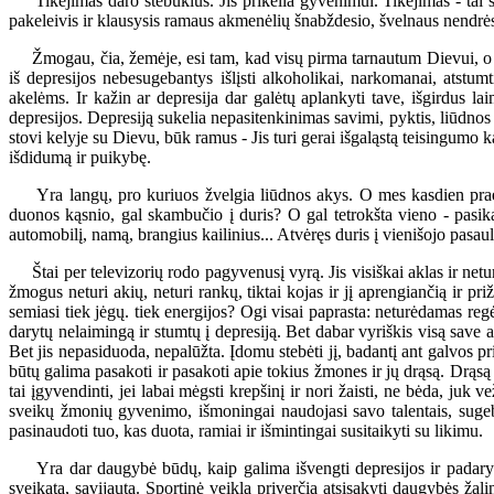
Tikėjimas daro stebuklus. Jis prikelia gyvenimui. Tikėjimas - tai šalti
pakeleivis ir klausysis ramaus akmenėlių šnabždesio, švelnaus nendrė
Žmogau, čia, žemėje, esi tam, kad visų pirma tarnautum Dievui, o pas
iš depresijos nebesugebantys išlįsti alkoholikai, narkomanai, atstumt
akelėms. Ir kažin ar depresija dar galėtų aplankyti tave, išgirdus 
depresijos. Depresiją sukelia nepasitenkinimas savimi, pyktis, liūdno
stovi kelyje su Dievu, būk ramus - Jis turi gerai išgaląstą teisingumo ka
išdidumą ir puikybę.
Yra langų, pro kuriuos žvelgia liūdnos akys. O mes kasdien praeina
duonos kąsnio, gal skambučio į duris? O gal tetrokšta vieno - pasikal
automobilį, namą, brangius kailinius... Atvėręs duris į vienišojo pasaulį
Štai per televizorių rodo pagyvenusį vyrą. Jis visiškai aklas ir netur
žmogus neturi akių, neturi rankų, tiktai kojas ir jį aprengiančią ir pr
semiasi tiek jėgų. tiek energijos? Ogi visai paprasta: neturėdamas reg
darytų nelaimingą ir stumtų į depresiją. Bet dabar vyriškis visą save a
Bet jis nepasiduoda, nepalūžta. Įdomu stebėti jį, badantį ant galvos pr
būtų galima pasakoti ir pasakoti apie tokius žmones ir jų drąsą. Drąsą 
tai įgyvendinti, jei labai mėgsti krepšinį ir nori žaisti, ne bėda, juk
sveikų žmonių gyvenimo, išmoningai naudojasi savo talentais, sugeb
pasinaudoti tuo, kas duota, ramiai ir išmintingai susitaikyti su likimu.
Yra dar daugybė būdų, kaip galima išvengti depresijos ir padaryti 
sveikata, savijauta. Sportinė veikla priverčia atsisakyti daugybės ž