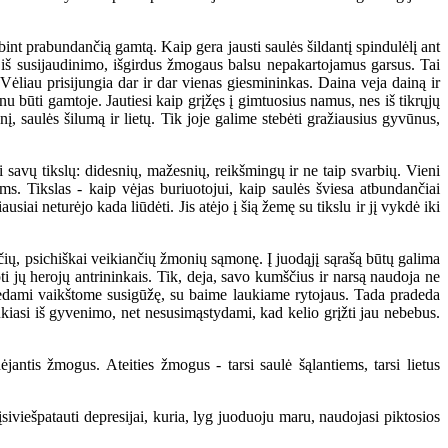
nt prabundančią gamtą. Kaip gera jausti saulės šildantį spindulėlį ant
pa iš susijaudinimo, išgirdus žmogaus balsu nepakartojamus garsus. Tai
 Vėliau prisijungia dar ir dar vienas giesmininkas. Daina veja dainą ir
u būti gamtoje. Jautiesi kaip grįžęs į gimtuosius namus, nes iš tikrųjų
, saulės šilumą ir lietų. Tik joje galime stebėti gražiausius gyvūnus,
 savų tikslų: didesnių, mažesnių, reikšmingų ir ne taip svarbių. Vieni
ams. Tikslas - kaip vėjas buriuotojui, kaip saulės šviesa atbundančiai
siai neturėjo kada liūdėti. Jis atėjo į šią žemę su tikslu ir jį vykdė iki
sčių, psichiškai veikiančių žmonių sąmonę. Į juodąjį sąrašą būtų galima
pti jų herojų antrininkais. Tik, deja, savo kumščius ir narsą naudoja ne
orėdami vaikštome susigūžę, su baime laukiame rytojaus. Tada pradeda
ukiasi iš gyvenimo, net nesusimąstydami, kad kelio grįžti jau nebebus.
is žmogus. Ateities žmogus - tarsi saulė šąlantiems, tarsi lietus
iviešpatauti depresijai, kuria, lyg juoduoju maru, naudojasi piktosios