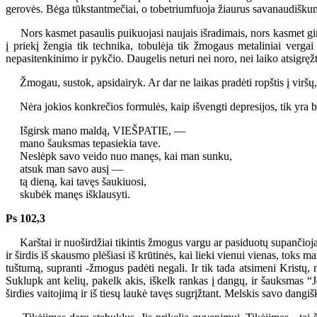
gerovės. Bėga tūkstantmečiai, o tobetriumfuoja žiaurus savanaudišku
Nors kasmet pasaulis puikuojasi naujais išradimais, nors kasmet gimst
į priekį žengia tik technika, tobulėja tik žmogaus metaliniai verg
nepasitenkinimo ir pykčio. Daugelis neturi nei noro, nei laiko atsigręžti
Žmogau, sustok, apsidairyk. Ar dar ne laikas pradėti ropštis į viršų, 
Nėra jokios konkrečios formulės, kaip išvengti depresijos, tik yra bega
Išgirsk mano maldą, VIEŠPATIE, —
mano šauksmas tepasiekia tave.
Neslėpk savo veido nuo manęs, kai man sunku,
atsuk man savo ausį —
tą dieną, kai tavęs šaukiuosi,
skubėk manęs išklausyti.
Ps 102,3
Karštai ir nuoširdžiai tikintis žmogus vargu ar pasiduotų supančiojama
ir širdis iš skausmo plėšiasi iš krūtinės, kai lieki vienui vienas, toks ma
tuštumą, supranti -žmogus padėti negali. Ir tik tada atsimeni Kristų, 
Suklupk ant kelių, pakelk akis, iškelk rankas į dangų, ir šauksmas “
širdies vaitojimą ir iš tiesų laukė tavęs sugrįžtant. Melskis savo dangiš