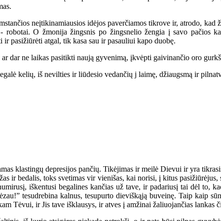
mas.
ančios neįtikinamiausios idėjos paverčiamos tikrove ir, atrodo, kad že
ai - robotai. O žmonija žingsnis po žingsnelio žengia į savo pačios k
 ir pasižiūrėti atgal, tik kasa sau ir pasauliui kapo duobę.
ar dar ne laikas pasitikti naują gyvenimą, įkvėpti gaivinančio oro gurkšn
lė kelių, iš nevilties ir liūdesio vedančių j laimę, džiaugsmą ir pilnat
s klastingų depresijos pančių. Tikėjimas ir meilė Dievui ir yra tikrasi
žas ir bedalis, toks svetimas vir vienišas, kai norisi, į kitus pasižiūrėjus
numirusį, iškentusi begalines kančias už tave, ir padariusį tai dėl to, 
Jėzau!” tesudrebina kalnus, tesupurto dieviškąją buveinę. Taip kaip sūn
kam Tėvui, ir Jis tave išklausys, ir atves į amžinai žaliuojančias lankas č