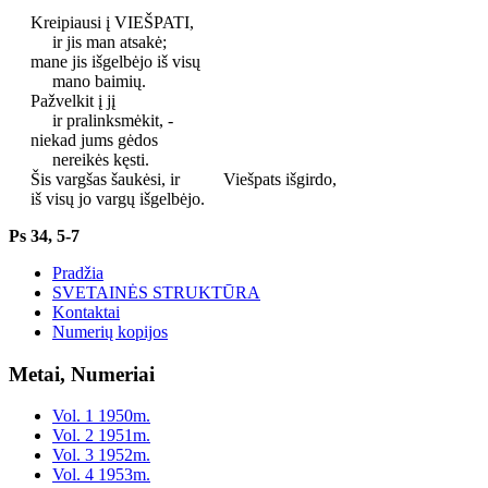
Kreipiausi į VIEŠPATI,
ir jis man atsakė;
mane jis išgelbėjo iš visų
mano baimių.
Pažvelkit į jį
ir pralinksmėkit, -
niekad jums gėdos
nereikės kęsti.
Šis vargšas šaukėsi, ir Viešpats išgirdo,
iš visų jo vargų išgelbėjo.
Ps 34, 5-7
Pradžia
SVETAINĖS STRUKTŪRA
Kontaktai
Numerių kopijos
Metai, Numeriai
Vol. 1 1950m.
Vol. 2 1951m.
Vol. 3 1952m.
Vol. 4 1953m.