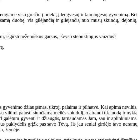
ngiame visu greičiu į priekį, į lengvesnį ir laimingesnį gyvenimą. Bet
asamą duobę, vis gilėjančią ir gilėjančią nuo mūsų skundų, dejonių,
į, išgirsti nežemiškus garsus, išvysti stebuklingus vaizdus?
vę.
s gyvenimo džiaugsmas, tikroji palaima ir pilnatvė. Kai apima neviltis,
, su viltimi pajusti siunčiamą meilės spindulį, o atrandi tik juodą ir nykią
kad galėtum gyventi ir džiaugtis, tarnaudamas Jam, sau ir aplinkiniams.
us paklydėlis grįžk pas savo Tėvą. Jis jau seniai girdėjo tavo neramų
ia, žemėje.