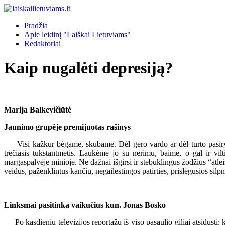
Pradžia
Apie leidinį "Laiškai Lietuviams"
Redaktoriai
Kaip nugalėti depresiją?
Marija Balkevičiūtė
Jaunimo grupėje premijuotas rašinys
Visi kažkur bėgame, skubame. Dėl gero vardo ar dėl turto pasiryžę a
trečiasis tūkstantmetis. Laukėme jo su nerimu, baime, o gal ir vi
margaspalvėje minioje. Ne dažnai išgirsi ir stebuklingus žodžius “atlei
veidus, paženklintus kančių, negailestingos patirties, prislėgusios silpn
Linksmai pasitinka vaikučius kun. Jonas Bosko
Po kasdienių televizijos reportažų iš viso pasaulio giliai atsidūsti: