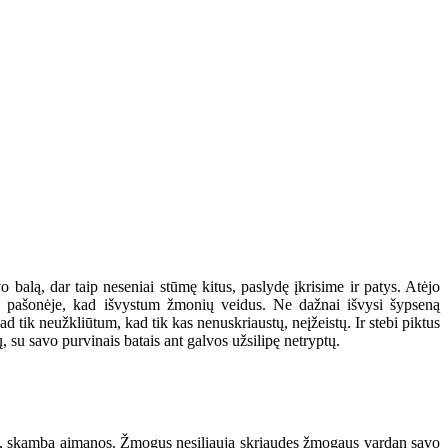
alą, dar taip neseniai stūmę kitus, paslydę įkrisime ir patys. Atėjo
avo pašonėje, kad išvystum žmonių veidus. Ne dažnai išvysi šypseną
d tik neužkliūtum, kad tik kas nenuskriaustų, neįžeistų. Ir stebi piktus
ų, su savo purvinais batais ant galvos užsilipę netryptų.
aujas, skamba aimanos. Žmogus nesiliauja skriaudęs žmogaus vardan savo