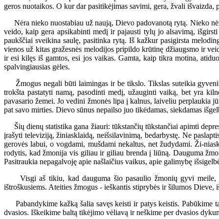
geros nuotaikos. O kur dar pasitikėjimas savimi, gera, žvali išvaizda, p
Nėra nieko nuostabiau už naują, Dievo padovanotą rytą. Nieko nėra ger
veido, kaip gera apsikabinti medį ir pajausti tylų jo alsavimą, išgir
paukščiai sveikina saulę, pasitinka rytą. Iš kažkur pasigirsta melodin
vienos už kitas gražesnės melodijos pripildo krūtinę džiaugsmo ir veid
ir esi kilęs iš gamtos, esi jos vaikas. Gamta, kaip tikra motina, ati
spalvingiausias gėles.
Žmogus negali būti laimingas ir be tikslo. Tikslas suteikia gyvenimui
trokšta pastatyti namą, pasodinti medį, užauginti vaiką, bet yra kiln
pavasario žemei. Jo vedini žmonės lipa į kalnus, laiveliu perplaukia jūrą
pat savo mirties. Dievo sūnus nepailso juo tikėdamas, siekdamas išgel
Šių dienų statistika gana žiauri: tūkstančių tūkstančiai apimti depres
įrašyti televiziją, žiniasklaidą, neišsilavinimą, bedarbystę. Ne paslap
gerovės labui, o vogdami, mušdami nekaltus, net žudydami. Ži-niaskl
rodytis, kad žmonija vis giliau ir giliau brenda į liūną. Dauguma žmo
Pasitraukia nepagalvoję apie našlaičius vaikus, apie galimybę išsigelbėt
Visgi aš tikiu, kad dauguma šio pasaulio žmonių gyvi meile, džia
ištroškusiems. Ateities žmogus - ieškantis stiprybės ir šilumos Dieve, 
Pabandykime kažką šalia savęs keisti ir patys keistis. Pabūkime taiko
dvasios. Iškeikime baltą tikėjimo vėliavą ir neškime per dvasios dyku