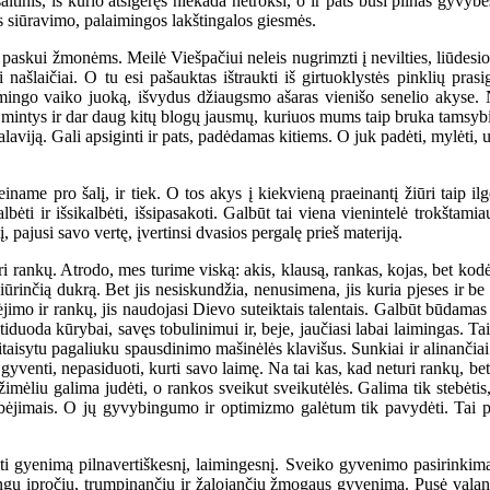
nis, iš kurio atsigėręs niekada netrokši, o ir pats būsi pilnas gyvybės,
s siūravimo, palaimingos lakštingalos giesmės.
kui žmonėms. Meilė Viešpačiui neleis nugrimzti į nevilties, liūdesio i
i našlaičiai. O tu esi pašauktas ištraukti iš girtuoklystės pinklių pra
laimingo vaiko juoką, išvydus džiaugsmo ašaras vienišo senelio akyse. 
s mintys ir dar daug kitų blogų jausmų, kuriuos mums taip bruka tamsybių
laviją. Gali apsiginti ir pats, padėdamas kitiems. O juk padėti, mylėti, u
me pro šalį, ir tiek. O tos akys į kiekvieną praeinantį žiūri taip 
bėti ir išsikalbėti, išsipasakoti. Galbūt tai viena vienintelė trokšta
, pajusi savo vertę, įvertinsi dvasios pergalę prieš materiją.
i rankų. Atrodo, mes turime viską: akis, klausą, rankas, kojas, bet kod
ižiūrinčią dukrą. Bet jis nesiskundžia, nenusimena, jis kuria pjeses ir be
ėjimo ir rankų, jis naudojasi Dievo suteiktais talentais. Galbūt būdamas 
tiduoda kūrybai, savęs tobulinimui ir, beje, jaučiasi labai laimingas. T
itaisytu pagaliuku spausdinimo mašinėlės klavišus. Sunkiai ir alinančiai d
gyventi, nepasiduoti, kurti savo laimę. Na tai kas, kad neturi rankų, bet
 vežimėliu galima judėti, o rankos sveikut sveikutėlės. Galima tik stebėti
ėjimais. O jų gyvybingumo ir optimizmo galėtum tik pavydėti. Tai pa
gyenimą pilnavertiškesnį, laimingesnį. Sveiko gyvenimo pasirinkimas j
alingų įpročių, trumpinančių ir žalojančių žmogaus gyvenimą. Pusė valan