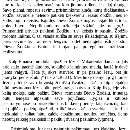
nuo to, ką jie kasdien matė, su kuo jie buvo dieną ir naktį drauge.
Savo planai, rūpestis savimi, prisiminkime ginčą, kuris didžiausias, -
žodžiu savimeilė neleido patikėti kiekvienu Jėzaus Žodžiu, nes Jo
žodis ragino keistis. Išgirdęs Dievo Žodį, žmogus negali liktis toks,
koks buvo. Nepriimantiems užkietėja sąžinė, jie nusigręžia.
Priimantieji privalo paklusti Žodžiui, t.y. keistis ir pasukti Žodžio
rodoma linkme. O tai visada surišta su savęs išsižadėjimu, su išėjimu
prieš savimeilę. Tai nėra lengva. Todėl nedaugelis išdrįsta stoti
Dievo Žodžio akistaton ir tuojau pat praregėjimus užfiksuoti
realizavimu.
Kaip Emauso mokiniai atpažino Jėzų? “Vakarieniaudamas su jais
prie stalo, paėmė duonos, sukalbėjo laiminimo maldą, laužė ir davė
jiems valgyti. Tada jų akys atsivėrė, ir jie pažino Jėzų, bet jis
pranyko jiems iš akių” (Lk 24,30-31). Mes linkę manyti, jog tuomet
Jėzus priėmė savo buvusią žemišką išvaizdą. Tačiau taip negalėjo
būti, nes tuomet Jėzus būtų prieštaravęs pats sau. Kaip Jis galėjo visą
kelią mokęs, kaip pažinti Dievą, remiantis Dievo Žodžiu, ir staiga
būtų leidęsis atpažinti save pojūčiais. Lygiai ir kituose
pasirodymuose po prisikėlimo Jis būdavo priėmęs kitą išvaizdą, kad
ne pojūčiai padėtų atpažinti, o tikėjimas. Tačiau svarbiausia, kad jei
mokiniai ir toliau būtų galėję atpažinimui naudoti pojūčius, jiems
nebūtų reikėję pasikeisti ir pakilti į dvasinį pažinimo lygmenį.
Prisiminkime, kiek tas pojūtinis pažinimas juos klaidino. Jėzui