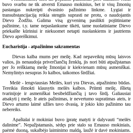
buvo svarbu ne tik atversti Emauso mokinius, bet ir visų žmonių
pastangas nukreipti dvasinio pažinimo linkme. Lygiai ir
transubstancijaciją reikia stengtis suprasti ne protu, o naudojantis
Dievo Žodžiu. Galima visą gyvenimą pasilikti pojūtiniame
pažinime, t.y. tame nepaslankume tikėti, tame nuolatiniame Dievo
priekaište kūriniui ir niekuomet netapti nuolankiems ir jautriems
Dievo apreiškimui.
Eucharistija - atpažinimo sakramentas
Dievas kalba mums per meilę. Kad nepaveiktų mūsų laisvos
valios, jis nenaudoja priverčiančių ženklų, jis nori būti atpažįstamas
per Jo reiškiamą meilę žmonijai ir kiekvienam mūsų asmeniškai.
Nemylintys nesupras Jo kalbos, taikomos širdžiai.
Meilė - lengviausias Meilės, kuri yra Dievas, atpažinimo būdas.
Tereikia išmokti klausytis meilės kalbos. Priimti meilę, išlietą
tvarinijoje ir asmeniškai besibeldžiančią į tavo širdį. Galiausiai
atsakyti į meilę. Ir ateis pažinimas, ir nevertumo supratimas ateis, ir
Dievo artumo laimė užlies tavo dvasią, ir jokio kito pažinimo tau
nebereiks.
Apaštalai ir mokiniai buvo įpratę matyti ir dalyvauti “meilės
dalinime”. Nepažįstamasis, sėdęs prie stalo su Emauso mokiniais,
paėmė duoną, sukalbėjo laiminimo maldą, laužė ir davė mokiniams.