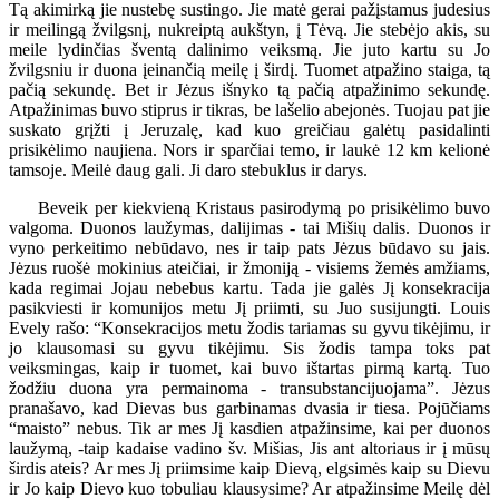
Tą akimirką jie nustebę sustingo. Jie matė gerai pažįstamus judesius
ir meilingą žvilgsnį, nukreiptą aukštyn, į Tėvą. Jie stebėjo akis, su
meile lydinčias šventą dalinimo veiksmą. Jie juto kartu su Jo
žvilgsniu ir duona įeinančią meilę į širdį. Tuomet atpažino staiga, tą
pačią sekundę. Bet ir Jėzus išnyko tą pačią atpažinimo sekundę.
Atpažinimas buvo stiprus ir tikras, be lašelio abejonės. Tuojau pat jie
suskato grįžti į Jeruzalę, kad kuo greičiau galėtų pasidalinti
prisikėlimo naujiena. Nors ir sparčiai temo, ir laukė 12 km kelionė
tamsoje. Meilė daug gali. Ji daro stebuklus ir darys.
Beveik per kiekvieną Kristaus pasirodymą po prisikėlimo buvo
valgoma. Duonos laužymas, dalijimas - tai Mišių dalis. Duonos ir
vyno perkeitimo nebūdavo, nes ir taip pats Jėzus būdavo su jais.
Jėzus ruošė mokinius ateičiai, ir žmoniją - visiems žemės amžiams,
kada regimai Jojau nebebus kartu. Tada jie galės Jį konsekracija
pasikviesti ir komunijos metu Jį priimti, su Juo susijungti. Louis
Evely rašo: “Konsekracijos metu žodis tariamas su gyvu tikėjimu, ir
jo klausomasi su gyvu tikėjimu. Sis žodis tampa toks pat
veiksmingas, kaip ir tuomet, kai buvo ištartas pirmą kartą. Tuo
žodžiu duona yra permainoma - transubstancijuojama”. Jėzus
pranašavo, kad Dievas bus garbinamas dvasia ir tiesa. Pojūčiams
“maisto” nebus. Tik ar mes Jį kasdien atpažinsime, kai per duonos
laužymą, -taip kadaise vadino šv. Mišias, Jis ant altoriaus ir į mūsų
širdis ateis? Ar mes Jį priimsime kaip Dievą, elgsimės kaip su Dievu
ir Jo kaip Dievo kuo tobuliau klausysime? Ar atpažinsime Meilę dėl