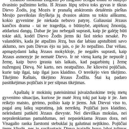
dvasinio pažinimo keliu. Iš Jėzaus lūpų srūva toks gyvas ir tikras
Dievo Žodis, jog Mozės ir pranašų atskiromis detalėmis pieštas
Mesijo paveikslas išryškėja jų dvasios akims su tokiu aiškumu,
kokio gyvenime jie niekada nebuvo patyrę. Galiausiai Jėzaus
kančios drama - tai ne tragedija, o būtinybė, atpirkusį žmoniją,
atidariusi dangų. Dabar jie jau nebegali suprasti, kaip jie galėję būti
tokie akli, kodėl Dievo Žodis jiems iki šiol nieko nesakė. Po
valandėlės, kada jie atpažins Jėzų, bus dar labiau apstulbinti savo
aklumo, nes pats Dievas ėjo su jais, o jie Jo nepažino. Dar vėliau,
apmąstydami laiką Jėzaus mokykloje, jie negalės suprasti, kaip
Jėzaus asmenyje jie nematė Dievo. Ir nė vieną kartą jie nepuolė į
žemę, kaip buvo įprasta tais laikais, kad pagarbintų į žemę
nužengusį Dievą. Nė karto, nes neatpažino. Jie kliovėsi pojūčiais,
kurie taip ilgai, taip ilgai juos klaidino. O tereikėjo vien tikėjimo.
Tikėjimo Raštais, tikėjimo Jėzaus Žodžiu. Štai ką padaro
pasitikėjimas pojūčiais ir per silpnas tikėjimas.
Apaštalų ir mokinių pateisinimui įsivaizduokime trejų metų
gyvenimo situacijas, kuriose jie matė Jėzų tokį pat kaip ir jie. Jam
reikėjo maisto, gėrimo, poilsio kaip ir jiems. Juk Dievui viso to,
pagal anų laikų supratimą, juk nereiktų. Pojūčiai juos klaidino,
neleisdami patikėti Jėzaus dievyste. Nei dieviškas mokslas, nei
nepralenkiamas pamaldumas, nei nepasiekiama Jėzaus dora, nei
Visagalio ranka žarstomi stebuklai jų galutinai neįtikino. Pojūčiai
jiems kliudė, nes jų susikurtasis Dievo įvaizdis buvo labai tolimas