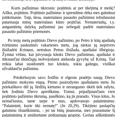
Kuris pažinimas tikresnis: pojūtinis ar per tikėjimą ir meilę?
Aišku, pojūtinis. Pojūtinio pažinimo ir sprendimo dėka mes galutinai
įsitikriname. Taip, tiesa, materialaus pasaulio pažinimui tobuliausiai
patarnauja mūsų materialaus kūno pojūčiai. Nematerialių, t.y.
antgamtinių dalykų pažinimui jau nebegali padėti materialaus
pasaulio pažinimo priemonės.
Po trejų metų pojūtinio Dievo pažinimo, po Petro ir kitų apaštalų
tvirtinimo paskutinės vakarienės metu, jog niekas jų neprivers
išsižadėti Kristaus, netrukus Petras išsižada, apaštalai išbėgioja.
Žymiai vėliau, kai įsivyrauja kitoks Dievo pažinimas, apaštalai ir
tūkstančiai tikinčiųjų nedvejodami atiduoda gyvybę už Kristų. Tad
reikia labai susidomėti tuo kitokiu, tokiu galingu, visiškai
užvaldančiu pažinimu.
Prisikėlusysis savo žodžiu ir elgesiu pradėjo naują Dievo
pažinimo mokymo etapą. Pirmo pasirodymo apaštalams metu Jis
priekaištavo dėl jų širdžių kietumo ir nerangumo tikėti tiek rašytu,
tiek žodiniu Dievo apreiškimu. Tomui, pripažįstančiam vien
pojūtinio pažinimo tikrumą, paaiškino, ką jis prarado. Visus kitus, Jo
nemačiusius, tame tarpe ir mus, apdovanojo palaiminimu:
“Palaiminti, kurie tiki nematę!” (Jn 20,29). Tikėjimo paslapčių
galutiniu išsiaiškinimu, - jei tai būtų įmanoma, mes prarastume šį
palaiminimą ir atsidurtume peikiamųjų grupėje. Geriau aiškinkimės