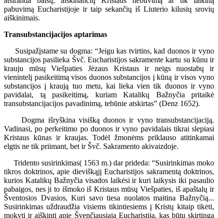
atsiranda balsų, aiškinančių Kristaus nebuvimą ar tik laikiną
pabuvimą Eucharistijoje ir taip sekančių iš Liuterio kilusių srovių
aiškinimais.
Transubstancijacijos aptarimas
Susipažįstame su dogma: “Jeigu kas tvirtins, kad duonos ir vyno
substancijos pasilieka Švč. Eucharistijos sakramente kartu su kūnu ir
krauju mūsų Viešpaties Jėzaus Kristaus ir neigs nuostabų ir
vienintelį pasikeitimą visos duonos substancijos į kūną ir visos vyno
substancijos į kraują tuo metu, kai lieka vien tik duonos ir vyno
pavidalai, tą pasikeitimą, kuriam Katalikų Bažnyčia pritaikė
transubstancijacijos pavadinimą, tebūnie atskirtas” (Denz 1652).
Dogma išryškina visišką duonos ir vyno transubstancijaciją.
Vadinasi, po perkeitimo po duonos ir vyno pavidalais tikrai slepiasi
Kristaus kūnas ir kraujas. Todėl žmonėms priklauso atitinkamai
elgtis ne tik priimant, bet ir Švč. Sakramento akivaizdoje.
Tridento susirinkimas( 1563 m.) dar prideda: “Susirinkimas moko
tikros doktrinos, apie dieviškąjį Eucharistijos sakramentą doktrinos,
kurios Katalikų Bažnyčia visados laikėsi ir kuri laikysis iki pasaulio
pabaigos, nes ji to išmoko iš Kristaus mūsų Viešpaties, iš apaštalų ir
Šventosios Dvasios, Kuri savo tiesa nuolatos maitina Bažnyčią...
Susirinkimas uždraudžia visiems tikintiesiems į Kristų kitaip tikėti,
mokyti ir aiškinti apie Švenčiausiąją Eucharistiją, kas būtų skirtinga