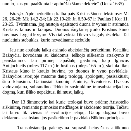
nuo to, kas yra paaiškinta ir apibrėžta šiame dekrete” (Denz 1635).
Istorija.
Apie perkeitimą kalba pats Kristus šiuose tekstuose: Mt
26, 26-28; Mk 14,2-24; Lk 22,19-20; Jn 6,50-67 ir Paulius I Kor 11,
23-25. Tvirtinama, jog nustoja egzistuoti duona ir vynas ir atsiranda
Kristaus kūnas ir kraujas. Duonos išnykimą įrodo Kristaus kūno
buvimas. Lygiai ir vyno. Visa tai vyksta Dievo visagalybės dėka. Tai
nuolatinis stebuklas, kurio nevadiname stebuklu.
Jau nuo apaštalų laikų atsirado abejojančių perkeitimu. Katalikų
Bažnyčia, kovodama su klaidomis, ieškojo aiškesnio atsakymo ir
paaiškinimo. Jau pirmieji apaštalų įpėdiniai, kaip Ignacas
Antijochietis (miręs 117 m.) ir Justinas (miręs 165 m.), skelbia tikrą
Kristaus kūno ir kraujo buvimą po duonos ir vyno pavidalais.
Bažnyčios istorijoje matome daug teologų, apologetų, pasisakiusių
šiuo klausimu. Galiausiai žmonių išmintis, Šventosios Dvasios
vadovaujama, subrandino Tridento susirinkime transubstancijacijos
dogmą, kuri išliko nepakitusi iki mūsų laikų.
Dar 13 šimtmetyje kai kurie teologai buvo priėmę Aristotelio
aiškinimą, remiantis pirmosios medžiagos ir akcidento teorija. Tačiau
tai buvo tik vienas iš evoliucijos etapų. Galop dogma buvo
deklaruotas substancijos pasikeitimo ir pavidalo išlikimo principas.
Transubstanciją palengvina suprasti lietuviškas atitikmuo