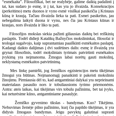
“esmėkaita”. Filosofiškai, bet ne realybėje, galime daiktą padalinti į
tai, kas sudaro jo esmę, ir į tai, kas yra jo išvaizda. Konsekracijos
(perkeitimo) metu duonos ir vyno esmė visiškai pasikeičia į Kristaus
kūną ir kraują. Tačiau išvaizda lieka ta pati. Esmei pasikeitus, jau
nebegalima laikyti duona ir vynu, nes čia jau Kristaus kūnas ir
kraujas, nors išvaizda ir liko ta pati.
Filosofijos mokslas siekia pažinti giliausias daiktų bei reiškinių
paslaptis. Todėl didieji Katalikų Bažnyčios mokslininkai, filosofai ir
teologai sugalvojo, kaip suprantamiau paaiškinti esmėkaitos paslaptį.
Kadangi daikto dalijimas į dvi sudėtines dalis: esmę ir išvaizdą yra
grynai filosofinis, todėl moksliniais tyrimais patvirtinti esmėkaitos
įvykimą yra neįmanoma. Žmogus labai norėtų gauti mokslinį,
neklystamą esmėkaitos patvirtinimą.
Mes linkę pamiršti, jog žemiškos egzistencijos metu tikėjimas
žmogui yra būtinas. Neįmanomąjį panaikinti ir pakeisti moksliniu
žinojimu. Pirmiausia dėl to, kad antgamtiniai dalykai yra neprieinami
materialaus pasaulio nors ir tobuliausioms tyrimo priemonėms.
Antra: ateis laikas, kai tikėjimas virs tobulu pažinimu, bet tai įvyks,
kai neturėsime kūno, antgamtiniame pasaulyje.
Žemiško gyvenimo tikslas - bandymas. Kuo? Tikėjimu.
Nebuvimas žemėje pilno pažinimo, kurį čia papildo tikėjimas, ir yra
didysis žmogaus bandymas. Jeigu pavyktų galutinai suprasti