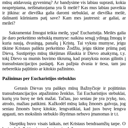
mūsų atidavusią gyvenimą? Ar bandysime vis labiau suprasti, kokia
neaprėpiama, neišmatuojama yra ši meilė? Kas mus labiau paveikia
ir įtikina: ar dieviška galia daromi stebuklai, ar dieviška meilė,
dalinanti kūriniams patį save? Kam mes jautresni: ar galiai, ar
meilei?
Sakramentai žmogui teikia meilę, ypač Eucharistija. Meilės galia
jie daro perkeitimo stebuklą mumyse: naikina senąjį ydingą žmogų ir
kuria naują, dvasingą, panašų į Kristų. Tai vyksta mumyse, jeigu
tikime Kristaus paliktu perkeitimo Žodžiu, jeigu tikime priimą patį
Dievą. Sustiprėjęs mūsų tikėjimas iššaukia ir Dievo atsakymą, t.y.
tokį Dievo su mumis buvimo tikrumą, kad pranyksta noras gilintis į
transubstancijacijos paslaptį. Kas pažįsta dvasia ir tiesa, tam jau
nebereikia pajūtinio ar kitokio pažinimo.
Pažinimas per Eucharistijos stebuklus
Gerasis Dievas yra palikęs mūsų Bažnyčioje ir pojūtinius
transubstancijacijos atpažinimo ženklus. Tai Eucharistijos stebuklai,
kurių yra buvę ne tiek mažai. Tačiau, juo seniau jie yra įvykę, tuo,
atrodo, mažiau patikimi. Kažkodėl mūsų laikų žmonės galvoja, jog
seniau žmonės buvę kitokie, lengvatikiai, kad juos buvę lengva
apgauti, nes mokslinis stebuklo ištyrimas nebuvo įmanomas ir t.t.
Skeptikų buvo visais laikais, net Kristaus bendraamžių tarpe. O