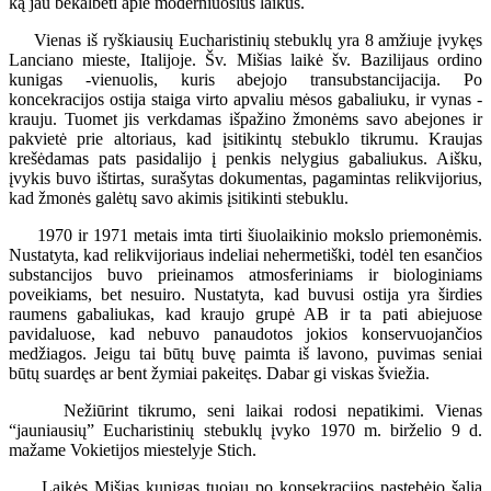
ką jau bekalbėti apie moderniuosius laikus.
Vienas iš ryškiausių Eucharistinių stebuklų yra 8 amžiuje įvykęs
Lanciano mieste, Italijoje. Šv. Mišias laikė šv. Bazilijaus ordino
kunigas -vienuolis, kuris abejojo transubstancijacija. Po
koncekracijos ostija staiga virto apvaliu mėsos gabaliuku, ir vynas -
krauju. Tuomet jis verkdamas išpažino žmonėms savo abejones ir
pakvietė prie altoriaus, kad įsitikintų stebuklo tikrumu. Kraujas
krešėdamas pats pasidalijo į penkis nelygius gabaliukus. Aišku,
įvykis buvo ištirtas, surašytas dokumentas, pagamintas relikvijorius,
kad žmonės galėtų savo akimis įsitikinti stebuklu.
1970 ir 1971 metais imta tirti šiuolaikinio mokslo priemonėmis.
Nustatyta, kad relikvijoriaus indeliai nehermetiški, todėl ten esančios
substancijos buvo prieinamos atmosferiniams ir biologiniams
poveikiams, bet nesuiro. Nustatyta, kad buvusi ostija yra širdies
raumens gabaliukas, kad kraujo grupė AB ir ta pati abiejuose
pavidaluose, kad nebuvo panaudotos jokios konservuojančios
medžiagos. Jeigu tai būtų buvę paimta iš lavono, puvimas seniai
būtų suardęs ar bent žymiai pakeitęs. Dabar gi viskas šviežia.
Nežiūrint tikrumo, seni laikai rodosi nepatikimi. Vienas
“jauniausių” Eucharistinių stebuklų įvyko 1970 m. birželio 9 d.
mažame Vokietijos miestelyje Stich.
Laikės Mišias kunigas tuojau po konsekracijos pastebėjo šalia