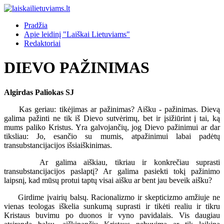
Pradžia
Apie leidinį "Laiškai Lietuviams"
Redaktoriai
DIEVO PAŽINIMAS
Algirdas Paliokas SJ
Kas geriau: tikėjimas ar pažinimas? Aišku - pažinimas. Dievą
galima pažinti ne tik iš Dievo sutvėrimų, bet ir įsižiūrint į tai, ką
mums paliko Kristus. Yra galvojančių, jog Dievo pažinimui ar dar
tiksliau: Jo, esančio su mumis, atpažinimui labai padėtų
transubstancijacijos išsiaiškinimas.
Ar galima aiškiau, tikriau ir konkrečiau suprasti
transubstancijacijos paslaptį? Ar galima pasiekti tokį pažinimo
laipsnį, kad mūsų protui taptų visai aišku ar bent jau beveik aišku?
Girdime įvairių balsų. Racionalizmo ir skepticizmo amžiuje ne
vienas teologas iškelia sunkumą suprasti ir tikėti realiu ir tikru
Kristaus buvimu po duonos ir vyno pavidalais. Vis daugiau