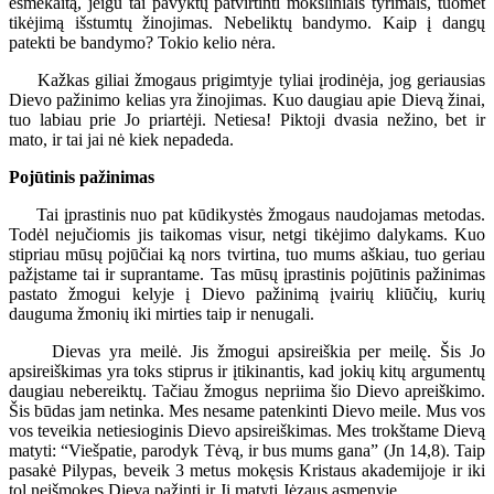
esmėkaitą, jeigu tai pavyktų patvirtinti moksliniais tyrimais, tuomet
tikėjimą išstumtų žinojimas. Nebeliktų bandymo. Kaip į dangų
patekti be bandymo? Tokio kelio nėra.
Kažkas giliai žmogaus prigimtyje tyliai įrodinėja, jog geriausias
Dievo pažinimo kelias yra žinojimas. Kuo daugiau apie Dievą žinai,
tuo labiau prie Jo priartėji. Netiesa! Piktoji dvasia nežino, bet ir
mato, ir tai jai nė kiek nepadeda.
Pojūtinis pažinimas
Tai įprastinis nuo pat kūdikystės žmogaus naudojamas metodas.
Todėl nejučiomis jis taikomas visur, netgi tikėjimo dalykams. Kuo
stipriau mūsų pojūčiai ką nors tvirtina, tuo mums aškiau, tuo geriau
pažįstame tai ir suprantame. Tas mūsų įprastinis pojūtinis pažinimas
pastato žmogui kelyje į Dievo pažinimą įvairių kliūčių, kurių
dauguma žmonių iki mirties taip ir nenugali.
Dievas yra meilė. Jis žmogui apsireiškia per meilę. Šis Jo
apsireiškimas yra toks stiprus ir įtikinantis, kad jokių kitų argumentų
daugiau nebereiktų. Tačiau žmogus nepriima šio Dievo apreiškimo.
Šis būdas jam netinka. Mes nesame patenkinti Dievo meile. Mus vos
vos teveikia netiesioginis Dievo apsireiškimas. Mes trokštame Dievą
matyti: “Viešpatie, parodyk Tėvą, ir bus mums gana” (Jn 14,8). Taip
pasakė Pilypas, beveik 3 metus mokęsis Kristaus akademijoje ir iki
tol neišmokęs Dievą pažinti ir Jį matyti Jėzaus asmenyje.