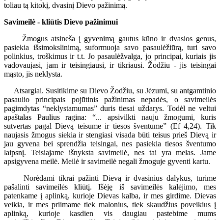
toliau tą kitokį, dvasinį Dievo pažinimą.
Savimeilė - kliūtis Dievo pažinimui
Žmogus atsineša į gyvenimą gautus kūno ir dvasios genus,
pasiekia išsimokslinimą, suformuoja savo pasaulėžiūrą, turi savo
polinkius, troškimus ir t.t. Jo pasaulėžvalga, jo principai, kuriais jis
vadovaujasi, jam ir teisingiausi, ir tikriausi. Žodžiu - jis teisingai
mąsto, jis neklysta.
Atsargiai. Susitikime su Dievo Žodžiu, su Jėzumi, su antgamtinio
pasaulio principais pojūtinis pažinimas nepadės, o savimeilės
pagimdytas “neklystamumas” duris tiesai uždarys. Todėl ne veltui
apaštalas Paulius ragina: “... apsivilkti nauju žmogumi, kuris
sutvertas pagal Dievą teisume ir tiesos šventume” (Ef 4,24). Tik
naujasis žmogus siekia ir stengiasi visada būti teisus prieš Dievą ir
jau gyvena bei sprendžia teisingai, nes pasiekia tiesos šventumo
laipsnį. Teisiajame išnyksta savimeilė, nes tai yra melas. Jame
apsigyvena meilė. Meilė ir savimeilė negali žmoguje gyventi kartu.
Norėdami tikrai pažinti Dievą ir dvasinius dalykus, turime
pašalinti savimeilės kliūtį. Išėję iš savimeilės kalėjimo, mes
patenkame į aplinką, kurioje Dievas kalba, ir mes girdime. Dievas
veikia, ir mes priimame tiek malonius, tiek skaudžius poveikius į
aplinką, kurioje kasdien vis daugiau pastebime mums