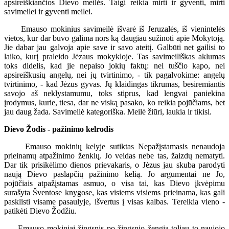
apsireiškiančios Dievo meilės. Taigi reikia mirti ir gyventi, mirti
savimeilei ir gyventi meilei.
Emauso mokinius savimeilė išvarė iš Jeruzalės, iš vienintelės
vietos, kur dar buvo galima nors ką daugiau sužinoti apie Mokytoją.
Jie dabar jau galvoja apie save ir savo ateitį. Galbūti net gailisi to
laiko, kurį praleido Jėzaus mokykloje. Tas savimeiliškas aklumas
toks didelis, kad jie nepaiso jokių faktų: nei tuščio kapo, nei
apsireiškusių angelų, nei jų tvirtinimo, - tik pagalvokime: angelų
tvirtinimo, - kad Jėzus gyvas. Jų klaidingas tikrumas, besiremiantis
savojo aš neklystamumu, toks stiprus, kad lengvai paniekina
įrodymus, kurie, tiesa, dar ne viską pasako, ko reikia pojūčiams, bet
jau daug žada. Savimeilė kategoriška. Meilė žiūri, laukia ir tikisi.
Dievo Žodis - pažinimo kelrodis
Emauso mokinių kelyje sutiktas Nepažįstamasis nenaudoja
prieinamų atpažinimo ženklų. Jo veidas nebe tas, žaizdų nematyti.
Dar tik prisikėlimo dienos prievakaris, o Jėzus jau skuba parodyti
naują Dievo paslapčių pažinimo kelią. Jo argumentai ne Jo,
pojūčiais atpažįstamas asmuo, o visa tai, kas Dievo įkvėpimu
surašyta Šventose knygose, kas visiems visiems prieinama, kas gali
pasklisti visame pasaulyje, išvertus į visas kalbas. Tereikia vieno -
patikėti Dievo Žodžiu.
Emauso mokiniai žingsnis po žingsnio žengia toliau to naujojo