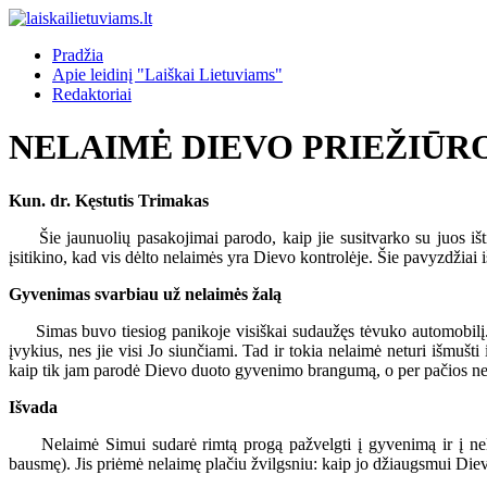
Pradžia
Apie leidinį "Laiškai Lietuviams"
Redaktoriai
NELAIMĖ DIEVO PRIEŽIŪR
Kun. dr. Kęstutis Trimakas
Šie jaunuolių pasakojimai parodo, kaip jie susitvarko su juos išt
įsitikino, kad vis dėlto nelaimės yra Dievo kontrolėje. Šie pavyzdžiai i
Gyvenimas svarbiau už nelaimės žalą
Simas buvo tiesiog panikoje visiškai sudaužęs tėvuko automobilį. Ypa
įvykius, nes jie visi Jo siunčiami. Tad ir tokia nelaimė neturi išmušt
kaip tik jam parodė Dievo duoto gyvenimo brangumą, o per pačios nelaim
Išvada
Nelaimė Simui sudarė rimtą progą pažvelgti į gyvenimą ir į nelai
bausmę). Jis priėmė nelaimę plačiu žvilgsniu: kaip jo džiaugsmui Diev