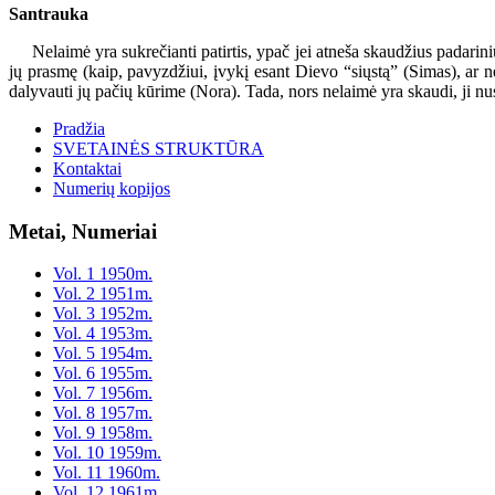
Santrauka
Nelaimė yra sukrečianti patirtis, ypač jei atneša skaudžius padarinius
jų prasmę (kaip, pavyzdžiui, įvykį esant Dievo “siųstą” (Simas), ar n
dalyvauti jų pačių kūrime (Nora). Tada, nors nelaimė yra skaudi, ji nus
Pradžia
SVETAINĖS STRUKTŪRA
Kontaktai
Numerių kopijos
Metai, Numeriai
Vol. 1 1950m.
Vol. 2 1951m.
Vol. 3 1952m.
Vol. 4 1953m.
Vol. 5 1954m.
Vol. 6 1955m.
Vol. 7 1956m.
Vol. 8 1957m.
Vol. 9 1958m.
Vol. 10 1959m.
Vol. 11 1960m.
Vol. 12 1961m.