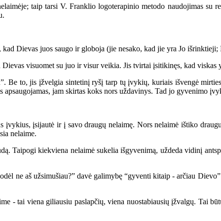
je; taip tarsi V. Franklio logoterapinio metodo naudojimas su religi
u.
ad Dievas juos saugo ir globoja (jie nesako, kad jie yra Jo išrinktieji
vas visuomet su juo ir visur veikia. Jis tvirtai įsitikinęs, kad viskas y
Be to, jis įžvelgia sintetinį ryšį tarp tų įvykių, kuriais išvengė mirti
jis apsaugojamas, jam skirtas koks nors uždavinys. Tad jo gyvenimo įvyk
įvykius, įsijautė ir į savo draugų nelaimę. Nors nelaimė ištiko draugus, 
usia nelaime.
 Taipogi kiekviena nelaimė sukelia išgyvenimą, uždeda vidinį antspaudą,
l ne aš užsimušiau?” davė galimybę “gyventi kitaip - arčiau Dievo”. P
 - tai viena giliausiu paslapčių, viena nuostabiausių įžvalgų. Tai būtų