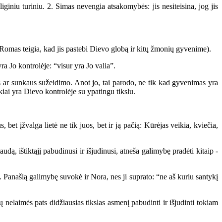
niu turiniu. 2. Simas nevengia atsakomybės: jis nesiteisina, jog jis
; Romas teigia, kad jis pastebi Dievo globą ir kitų žmonių gyvenime).
ra Jo kontrolėje: “visur yra Jo valia”.
es ar sunkaus sužeidimo. Anot jo, tai parodo, ne tik kad gyvenimas yra
iai yra Dievo kontrolėje su ypatingu tikslu.
bet įžvalga lietė ne tik juos, bet ir ją pačią: Kūrėjas veikia, kviečia,
 ištiktąjį pabudinusi ir išjudinusi, atneša galimybę pradėti kitaip -
anašią galimybę suvokė ir Nora, nes ji suprato: “ne aš kuriu santykį
 nelaimės pats didžiausias tikslas asmenį pabudinti ir išjudinti tokiam