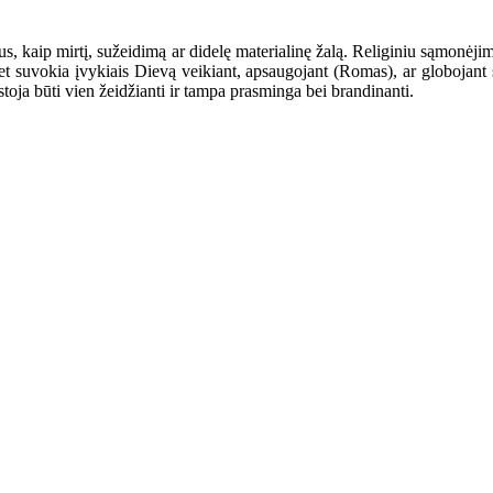
, kaip mirtį, sužeidimą ar didelę materialinę žalą. Religiniu sąmonėjimu
et suvokia įvykiais Dievą veikiant, apsaugojant (Romas), ar globojant s
toja būti vien žeidžianti ir tampa prasminga bei brandinanti.