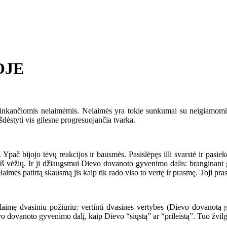
OJE
inkančiomis nelaimėmis. Nelaimės yra tokie sunkumai su neigiamomis
šdėstyti vis gilesne progresuojančia tvarka.
č bijojo tėvų reakcijos ir bausmės. Pasislėpęs illi svarstė ir pasiekė
i iš vėžių. Ir ji džiaugsmui Dievo dovanoto gyvenimo dalis: branginant gy
ės patirtą skausmą jis kaip tik rado viso to vertę ir prasmę. Toji pras
mę dvasiniu požiūriu: vertinti dvasines vertybes (Dievo dovanotą gy
o dovanoto gyvenimo dalį, kaip Dievo “siųstą” ar “prileistą”. Tuo žvilgs