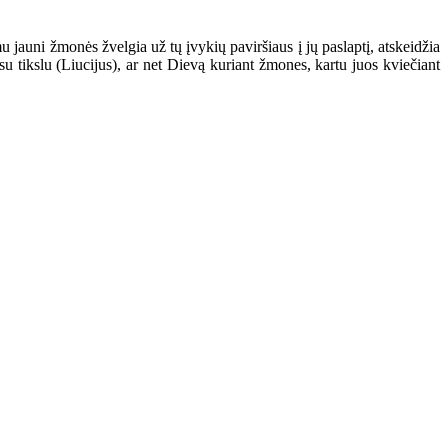
 jauni žmonės žvelgia už tų įvykių paviršiaus į jų paslaptį, atskeidžia
u tikslu (Liucijus), ar net Dievą kuriant žmones, kartu juos kviečiant