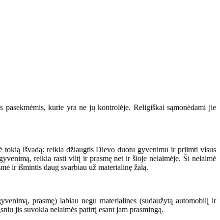
 pasekmėmis, kurie yra ne jų kontrolėje. Religiškai sąmonėdami jie
 tokią išvadą: reikia džiaugtis Dievo duotu gyvenimu ir priimti visus
venimą, reikia rasti viltį ir prasmę net ir šioje nelaimėje. Ši nelaimė
mė ir išmintis daug svarbiau už materialinę žalą.
venimą, prasmę) labiau negu materialines (sudaužytą automobilį ir
niu jis suvokia nelaimės patirtį esant jam prasmingą.