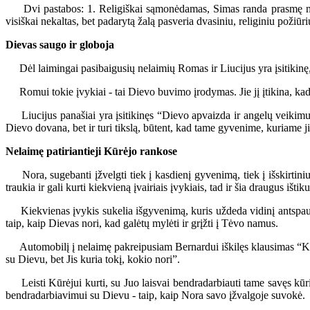
Dvi pastabos: 1. Religiškai sąmonėdamas, Simas randa prasmę nelaimė
visiškai nekaltas, bet padarytą žalą pasveria dvasiniu, religiniu požiūri
Dievas saugo ir globoja
Dėl laimingai pasibaigusių nelaimių Romas ir Liucijus yra įsitikinę, k
Romui tokie įvykiai - tai Dievo buvimo įrodymas. Jie jį įtikina, kad Die
Liucijus panašiai yra įsitikinęs “Dievo apvaizda ir angelų veikimu”. 
Dievo dovana, bet ir turi tikslą, būtent, kad tame gyvenime, kuriame 
Nelaimę patiriantieji Kūrėjo rankose
Nora, sugebanti įžvelgti tiek į kasdienį gyvenimą, tiek į išskirtinius 
traukia ir gali kurti kiekvieną įvairiais įvykiais, tad ir šia draugus ištik
Kiekvienas įvykis sukelia išgyvenimą, kuris uždeda vidinį antspaudą.
taip, kaip Dievas nori, kad galėtų mylėti ir grįžti į Tėvo namus.
Automobilį į nelaimę pakreipusiam Bernardui iškilęs klausimas “Kodė
su Dievu, bet Jis kuria tokį, kokio nori”.
Leisti Kūrėjui kurti, su Juo laisvai bendradarbiauti tame savęs kūrime
bendradarbiavimui su Dievu - taip, kaip Nora savo įžvalgoje suvokė.