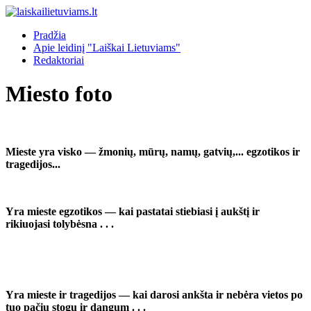
Pradžia
Apie leidinį "Laiškai Lietuviams"
Redaktoriai
Miesto foto
Mieste yra visko — žmonių, mūrų, namų, gatvių,... egzotikos ir
tragedijos...
Yra mieste egzotikos — kai pastatai stiebiasi į aukštį ir
rikiuojasi tolybėsna . . .
Yra mieste ir tragedijos — kai darosi ankšta ir nebėra vietos po
tuo pačiu stogu ir dangum . . .