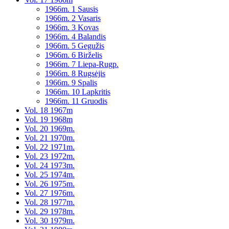
1966m. 1 Sausis
1966m. 2 Vasaris
1966m. 3 Kovas
1966m. 4 Balandis
1966m. 5 Gegužis
1966m. 6 Birželis
1966m. 7 Liepa-Rugp.
1966m. 8 Rugsėjis
1966m. 9 Spalis
1966m. 10 Lapkritis
1966m. 11 Gruodis
Vol. 18 1967m
Vol. 19 1968m
Vol. 20 1969m.
Vol. 21 1970m.
Vol. 22 1971m.
Vol. 23 1972m.
Vol. 24 1973m.
Vol. 25 1974m.
Vol. 26 1975m.
Vol. 27 1976m.
Vol. 28 1977m.
Vol. 29 1978m.
Vol. 30 1979m.