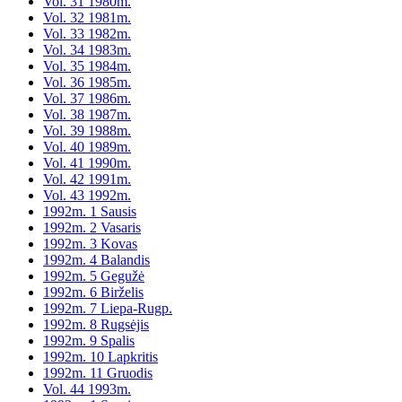
Vol. 31 1980m.
Vol. 32 1981m.
Vol. 33 1982m.
Vol. 34 1983m.
Vol. 35 1984m.
Vol. 36 1985m.
Vol. 37 1986m.
Vol. 38 1987m.
Vol. 39 1988m.
Vol. 40 1989m.
Vol. 41 1990m.
Vol. 42 1991m.
Vol. 43 1992m.
1992m. 1 Sausis
1992m. 2 Vasaris
1992m. 3 Kovas
1992m. 4 Balandis
1992m. 5 Gegužė
1992m. 6 Birželis
1992m. 7 Liepa-Rugp.
1992m. 8 Rugsėjis
1992m. 9 Spalis
1992m. 10 Lapkritis
1992m. 11 Gruodis
Vol. 44 1993m.