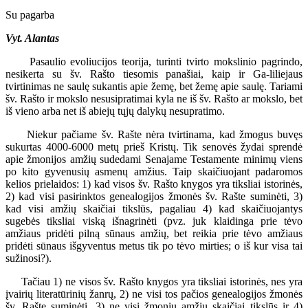
Su pagarba
Vyt. Alantas
Pasaulio evoliucijos teorija, turinti tvirto mokslinio pagrindo,
nesikerta su šv. Rašto tiesomis panašiai, kaip ir Ga-liliejaus
tvirtinimas ne saulę sukantis apie žemę, bet žemę apie saulę. Tariami
šv. Rašto ir mokslo nesusipratimai kyla ne iš šv. Rašto ar mokslo, bet
iš vieno arba net iš abiejų tųjų dalykų nesupratimo.
Niekur pačiame šv. Rašte nėra tvirtinama, kad žmogus buvęs
sukurtas 4000-6000 metų prieš Kristų. Tik senovės žydai sprendė
apie žmonijos amžių sudedami Senajame Testamente minimų viens
po kito gyvenusių asmenų amžius. Taip skaičiuojant padaromos
kelios prielaidos: 1) kad visos šv. Rašto knygos yra tiksliai istorinės,
2) kad visi pasirinktos genealogijos žmonės šv. Rašte suminėti, 3)
kad visi amžių skaičiai tikslūs, pagaliau 4) kad skaičiuojantys
sugebės tiksliai viską išnagrinėti (pvz. juk klaidinga prie tėvo
amžiaus pridėti pilną sūnaus amžių, bet reikia prie tėvo amžiaus
pridėti sūnaus išgyventus metus tik po tėvo mirties; o iš kur visa tai
sužinosi?).
Tačiau 1) ne visos šv. Rašto knygos yra tiksliai istorinės, nes yra
įvairių literatūrinių žanrų, 2) ne visi tos pačios genealogijos žmonės
šv. Rašte suminėti, 3) ne visi žmonių amžių skaičiai tikslūs ir 4)