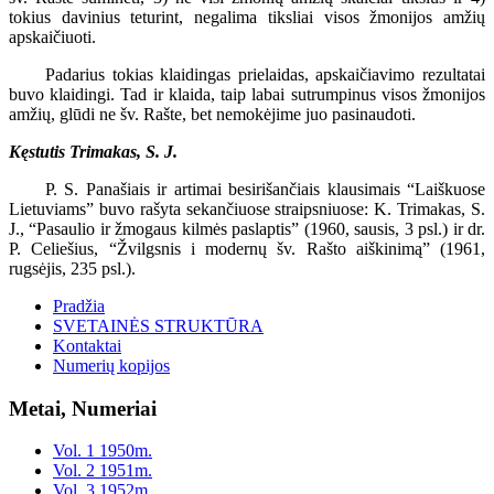
tokius davinius teturint, negalima tiksliai visos žmonijos amžių
apskaičiuoti.
Padarius tokias klaidingas prielaidas, apskaičiavimo rezultatai
buvo klaidingi. Tad ir klaida, taip labai sutrumpinus visos žmonijos
amžių, glūdi ne šv. Rašte, bet nemokėjime juo pasinaudoti.
Kęstutis Trimakas, S. J.
P. S. Panašiais ir artimai besirišančiais klausimais “Laiškuose
Lietuviams” buvo rašyta sekančiuose straipsniuose: K. Trimakas, S.
J., “Pasaulio ir žmogaus kilmės paslaptis” (1960, sausis, 3 psl.) ir dr.
P. Celiešius, “Žvilgsnis i modernų šv. Rašto aiškinimą” (1961,
rugsėjis, 235 psl.).
Pradžia
SVETAINĖS STRUKTŪRA
Kontaktai
Numerių kopijos
Metai, Numeriai
Vol. 1 1950m.
Vol. 2 1951m.
Vol. 3 1952m.