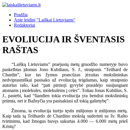
Pradžia
Apie leidinį "Laiškai Lietuviams"
Redaktoriai
EVOLIUCIJA IR ŠVENTASIS
RAŠTAS
“Laiškų Lietuviams” praėjusių metų gruodžio numeryje buvo
paskelbtas įdomus Jono Kubiliaus, S. J., straipsnis “Teilhard de
Chardin”, kur tas žymus prancūzas jėzuitas mokslininkas
nedviprasmiškai pasisako už evoliuciją teigdamas, kaip straipsnio
autorius rašo, kad “pati pirmoji gyvybė prasidėjo susijungiant
atomams į molekules, molekulėms į celes”. Toliau Jonas Kubilius, S.
J., pastebi, kad “šiandien tokia evoliucija yra bendrai mokslininkų
priimta, net ir Bažnyčia yra pasisakiusi už tokią galimybę”.
Žinoma, ta evoliucija turėjo tęstis milijonus ir milijonus metų.
Kaip tada tą Teilhardo de Chardino mokslą suderinti su šv. Rašto
tvirtinimu, kad žmogus buvęs sukurtas 4.000 — 6.000 metų prieš
Kristų?