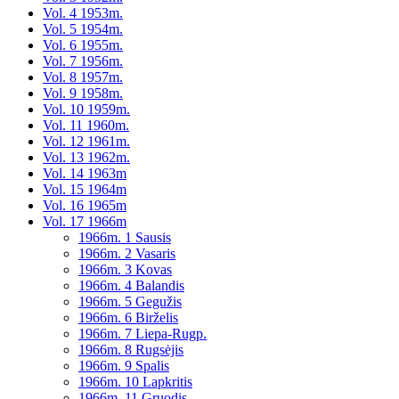
Vol. 4 1953m.
Vol. 5 1954m.
Vol. 6 1955m.
Vol. 7 1956m.
Vol. 8 1957m.
Vol. 9 1958m.
Vol. 10 1959m.
Vol. 11 1960m.
Vol. 12 1961m.
Vol. 13 1962m.
Vol. 14 1963m
Vol. 15 1964m
Vol. 16 1965m
Vol. 17 1966m
1966m. 1 Sausis
1966m. 2 Vasaris
1966m. 3 Kovas
1966m. 4 Balandis
1966m. 5 Gegužis
1966m. 6 Birželis
1966m. 7 Liepa-Rugp.
1966m. 8 Rugsėjis
1966m. 9 Spalis
1966m. 10 Lapkritis
1966m. 11 Gruodis