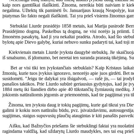
kaip nors gamtiškai išaiškinti. Žinoma, nereikia būti naiviam ir kiek
negalima. Užtektų tik paminėti šv. Januarijaus kraują Neapolyje, ku
įstatymas šio fakto negali išaiškinti. Tai yra prieš visiems žinomus g
Stebuklai Liurde prasidėjo 1858 metais, kai Marija pasirodė Bernad
Prasidėjimo dogmą. Paskelbus tą dogmą, ne visi norėjo ją priimti. 
žmonėms pasakytų, kad ji yra nekaltai pradėta. Atrodo, kad šio stebukl
bylotų apie Dievo galybę, kuriai nebuvo sunku padaryti tai, kad toji 
Kiekvienais metais Liurde įvyksta daugybė stebuklų. Jie skaičiuojami 
iš smalsumo, iš įdomumo, bet neretai ten suranda prarastą tikėjimą. S
Bet ar visi tiki ten įvykstančiais stebuklais? Kaip Kristaus laikai
žmonių, kurie tuos įvykius ignoravo, nenorėjo apie juos girdėti. Bet n
susidomėti. "Jeigu tie dalykai yra išsigalvoti, — rašė jis, — tai įrodyki
panašios taktikos. Prie Liurdo subūrė geriausius gydytojus, kad jie įvyk
1884 metų iki šiandien dirbo apie 40 tūkstančių žymiausių medikų. Jie
jokiomis natūraliomis jėgomis ar priemonėmis, kad tie pagijimai yra tik
Žinoma, ten įvyksta daug ir tokių pagijimų, kurie gal tikrai yra Dievo 
galimi ir kokiu nors natūraliu būdu, pvz. įsivaizdavimu, autosugestija,
sugijimas, staigus supuvusių plaučių ataugintas ir kiti panašūs pasvei
Aišku, kad Bažnyčios priešams šie stebuklingi faktai yra nuolatinis a
ragindama valdžią, kad uždarytų Liurdo maudykles, nes tai esą prieš