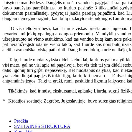
įtaisytose maudyklėse. Daugelis nuo šio vandens pagyja. Tikrai gali 
buvo parašytas pareiškimas, po kuriuo pasirašė 3 tūkstančiai gydyt
dokumentu pasirašiusieji gydytojai jaučia pareigą pripažinti, kad Li
daugiau nemėgino raginti, kad būtų uždarytos stebuklingos Liurdo m
O vis dėlto yra tiesa, kad Liurde viskas prieštarauja higienai. Ta
nevartodami jokių ypatingų apsaugos priemonių. Maudyklių vanduo yra
užregistruoto nė vieno atsitikimo, kad tas vanduo būtų kam nors pakenk
pat nėra užregistruota nė vieno fakto, kad Liurde kas nors būtų užsikr
ateiti ir asmeniškai viską patikrinti. Daug buvo tokių, kurie netikėjo, 
Taip, Liurde nuolat vyksta dideli stebuklai, kuriuos gali matyti kiekv
visi mato, gal ne visi apie tai pagalvoja, bet vis tiek tai yra dideli 
dalis ligonių turi grįžti nepasveikę. Bet nuostabus dalykas, kad niek
yra stebuklingai pagijęs iš tokių ligų, kurių kiti nemato — iš dvasinių
antgamtinės jėgos. Taigi ta graži, rami, pasitikinti ligonių laikysena ka
Tikėkimės, kad ir mūsų ekskursantai, aplankę Liurdą, sugrįš fiziškai 
*
Kroatijos sostinėje Zagrebe, Jugoslavijoje, buvo surengtas religinės m
Pradžia
SVETAINĖS STRUKTŪRA
Kontaktai