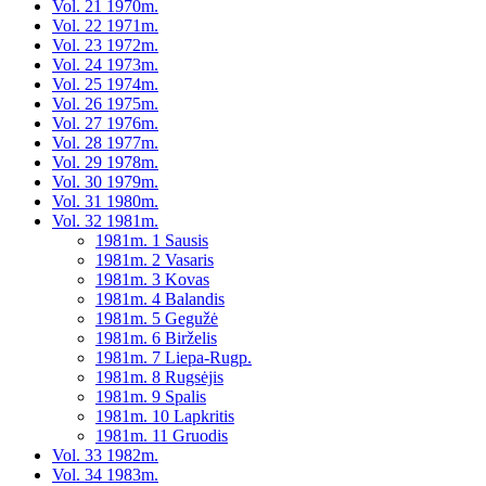
Vol. 21 1970m.
Vol. 22 1971m.
Vol. 23 1972m.
Vol. 24 1973m.
Vol. 25 1974m.
Vol. 26 1975m.
Vol. 27 1976m.
Vol. 28 1977m.
Vol. 29 1978m.
Vol. 30 1979m.
Vol. 31 1980m.
Vol. 32 1981m.
1981m. 1 Sausis
1981m. 2 Vasaris
1981m. 3 Kovas
1981m. 4 Balandis
1981m. 5 Gegužė
1981m. 6 Birželis
1981m. 7 Liepa-Rugp.
1981m. 8 Rugsėjis
1981m. 9 Spalis
1981m. 10 Lapkritis
1981m. 11 Gruodis
Vol. 33 1982m.
Vol. 34 1983m.