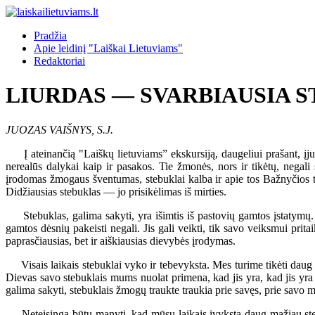
Pradžia
Apie leidinį "Laiškai Lietuviams"
Redaktoriai
LIURDAS — SVARBIAUSIA 
JUOZAS VAIŠNYS, S.J.
Į ateinančią "Laiškų lietuviams” ekskursiją, daugeliui prašant, įjun
nerealūs dalykai kaip ir pasakos. Tie žmonės, nors ir tikėtų, negali
įrodomas žmogaus šventumas, stebuklai kalba ir apie tos Bažnyčios ti
Didžiausias stebuklas — jo prisikėlimas iš mirties.
Stebuklas, galima sakyti, yra išimtis iš pastovių gamtos įstatymų.
gamtos dėsnių pakeisti negali. Jis gali veikti, tik savo veiksmui pr
paprasčiausias, bet ir aiškiausias dievybės įrodymas.
Visais laikais stebuklai vyko ir tebevyksta. Mes turime tikėti daug t
Dievas savo stebuklais mums nuolat primena, kad jis yra, kad jis yra i
galima sakyti, stebuklais žmogų traukte traukia prie savęs, prie savo m
Neteisinga būtų manyti, kad mūsų laikais įvyksta daug mažiau stebukl