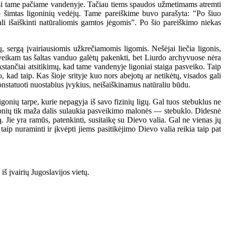
udosi tame pačiame vandenyje. Tačiau tiems spaudos užmetimams atremti
ip šimtas ligoninių vedėjų. Tame pareiškime buvo parašyta: "Po šiuo
ali išaiškinti natūraliomis gamtos jėgomis”. Po šio pareiškimo niekas
sergą įvairiausiomis užkrečiamomis ligomis. Nešėjai liečia ligonis,
veikam tas šaltas vanduo galėtų pakenkti, bet Liurdo archyvuose nėra
kstančiai atsitikimų, kad tame vandenyje ligoniai staiga pasveiko. Taip
 kad taip. Kas šioje srityje kuo nors abejotų ar netikėtų, visados gali
 konstatuoti nuostabius įvykius, neišaiškinamus natūraliu būdu.
gonių tarpe, kurie nepagyja iš savo fizinių ligų. Gal tuos stebuklus ne
ų ligonių tik maža dalis sulaukia pasveikimo malonės — stebuklo. Didesnė
 Jie yra ramūs, patenkinti, susitaikę su Dievo valia. Gal ne vienas jų
taip nuraminti ir įkvėpti jiems pasitikėjimo Dievo valia reikia taip pat
iš įvairių Jugoslavijos vietų.