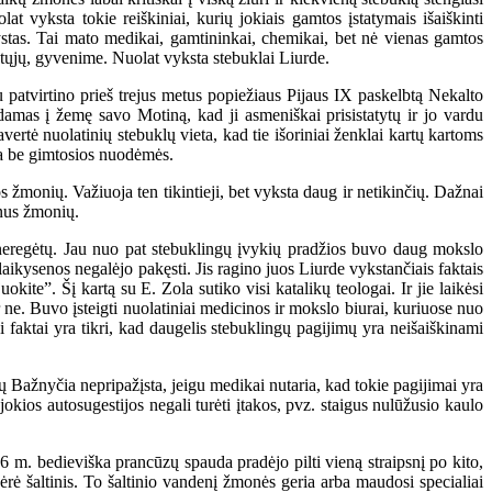
at vyksta tokie reiškiniai, kurių jokiais gamtos įstatymais išaiškinti
ystas. Tai mato medikai, gamtininkai, chemikai, bet nė vienas gamtos
uotųjų, gyvenime. Nuolat vyksta stebuklai Liurde.
atvirtino prieš trejus metus popiežiaus Pijaus IX paskelbtą Nekalto
amas į žemę savo Motiną, kad ji asmeniškai prisistatytų ir jo vardu
ertė nuolatinių stebuklų vieta, kad tie išoriniai ženklai kartų kartoms
ėta be gimtosios nuodėmės.
žmonių. Važiuoja ten tikintieji, bet vyksta daug ir netikinčių. Dažnai
onus žmonių.
d neregėtų. Jau nuo pat stebuklingų įvykių pradžios buvo daug mokslo
aikysenos negalėjo pakęsti. Jis ragino juos Liurde vykstančiais faktais
uokite”. Šį kartą su E. Zola sutiko visi katalikų teologai. Ir jie laikėsi
ar ne. Buvo įsteigti nuolatiniai medicinos ir mokslo biurai, kuriuose nuo
 faktai yra tikri, kad daugelis stebuklingų pagijimų yra neišaiškinami
jų Bažnyčia nepripažįsta, jeigu medikai nutaria, kad tokie pagijimai yra
jokios autosugestijos negali turėti įtakos, pvz. staigus nulūžusio kaulo
6 m. bedieviška prancūzų spauda pradėjo pilti vieną straipsnį po kito,
ė šaltinis. To šaltinio vandenį žmonės geria arba maudosi specialiai