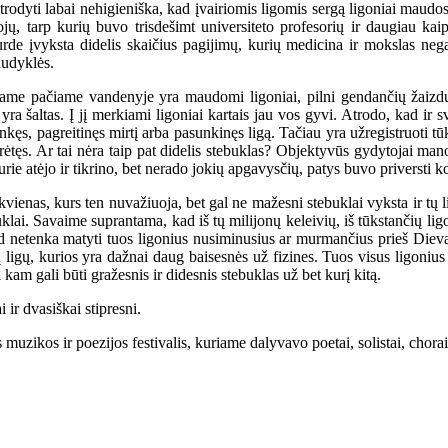
atrodyti labai nehigieniška, kad įvairiomis ligomis sergą ligoniai ma
ojų, tarp kurių buvo trisdešimt universiteto profesorių ir daugiau ka
urde įvyksta didelis skaičius pagijimų, kurių medicina ir mokslas neg
audyklės.
me pačiame vandenyje yra maudomi ligoniai, pilni gendančių žaizdų, 
 šaltas. Į jį merkiami ligoniai kartais jau vos gyvi. Atrodo, kad ir s
ęs, pagreitinęs mirtį arba pasunkinęs ligą. Tačiau yra užregistruoti tū
ėtęs. Ar tai nėra taip pat didelis stebuklas? Objektyvūs gydytojai mano,
kurie atėjo ir tikrino, bet nerado jokių apgavysčių, patys buvo priversti
ienas, kurs ten nuvažiuoja, bet gal ne mažesni stebuklai vyksta ir tų li
stebuklai. Savaime suprantama, kad iš tų milijonų keleivių, iš tūkstanči
ad netenka matyti tuos ligonius nusiminusius ar murmančius prieš Dievą.
 ligų, kurios yra dažnai daug baisesnės už fizines. Tuos visus ligonius 
i kam gali būti gražesnis ir didesnis stebuklas už bet kurį kitą.
ir dvasiškai stipresni.
uzikos ir poezijos festivalis, kuriame dalyvavo poetai, solistai, chorai 