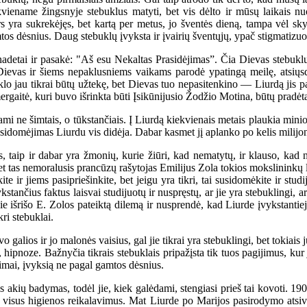
viename žingsnyje stebuklus matyti, bet vis dėlto ir mūsų laikais nuol
rs yra sukrekėjęs, bet kartą per metus, jo šventės dieną, tampa vėl sk
amtos dėsnius. Daug stebuklų įvyksta ir įvairių šventųjų, ypač stigmatiz
etai ir pasakė: "Aš esu Nekaltas Prasidėjimas”. Čia Dievas stebuklu p
Dievas ir šiems nepaklusniems vaikams parodė ypatingą meilę, atsiųsd
o jau tikrai būtų užtekę, bet Dievas tuo nepasitenkino — Liurdą jis pav
mergaitė, kuri buvo išrinkta būti Įsikūnijusio Žodžio Motina, būtų prad
ne šimtais, o tūkstančiais. Į Liurdą kiekvienais metais plaukia minios 
usidomėjimas Liurdu vis didėja. Dabar kasmet jį aplanko po kelis milij
s, taip ir dabar yra žmonių, kurie žiūri, kad nematytų, ir klauso, ka
et tas nemoralusis prancūzų rašytojas Emilijus Zola tokios mokslininkų l
te ir jiems pasipriešinkite, bet jeigu yra tikri, tai susidomėkite ir studij
stančius faktus laisvai studijuotų ir nuspręstų, ar jie yra stebuklingi, 
 išrišo E. Zolos pateiktą dilemą ir nusprendė, kad Liurde įvykstantieji
ri stebuklai.
galios ir jo malonės vaisius, gal jie tikrai yra stebuklingi, bet tokiais 
 hipnoze. Bažnyčia tikrais stebuklais pripažįsta tik tuos pagijimus, kur 
kimai, įvyksią ne pagal gamtos dėsnius.
kių badymas, todėl jie, kiek galėdami, stengiasi prieš tai kovoti. 190
 visus higienos reikalavimus. Mat Liurde po Marijos pasirodymo atsivėr