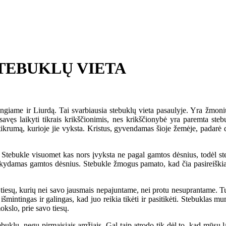
STEBUKLŲ VIETA
giame ir Liurdą. Tai svarbiausia stebuklų vieta pasaulyje. Yra žmonių,
 savęs laikyti tikrais krikščionimis, nes krikščionybė yra paremta st
krumą, kurioje jie vyksta. Kristus, gyvendamas šioje žemėje, padarė d
 Stebukle visuomet kas nors įvyksta ne pagal gamtos dėsnius, todėl s
itaikydamas gamtos dėsnius. Stebukle žmogus pamato, kad čia pasireiški
iesų, kurių nei savo jausmais nepajuntame, nei protu nesuprantame. Turi
šmintingas ir galingas, kad juo reikia tikėti ir pasitikėti. Stebuklas 
okslo, prie savo tiesų.
ų, negu pirmaisiais amžiais. Gal taip atrodo tik dėl to, kad mūsų laikų