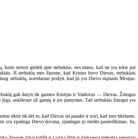
 kurie nenori girdėti apie stebuklus, nes mano, kad tai yra tokie pat
ebuklais. Iš stebuklų mes žinome, kad Kristus buvo Dievas, stebuklais
aug stebuklų, norėdamas įrodyti, kad jis yra Dievo siųstasis Mesijas.
tebuklą gali daryti tik gamtos Kūrėjas ir Valdovas — Dievas. Žmogus
a jėga, aukštesnė už gamtą ir jos įstatymus. Tad stebuklas žmogui yra
me tikėti tik dėl to, kad Dievas tai pasakė ir nori, kad mes tikėtume.
mums yra ypatinga Dievo dovana, ypatingas jo meilės pasireiškimas. Jis,
 žmonės labai kritiškai į viską žiūri ir kiekvieną stebuklą stengiasi