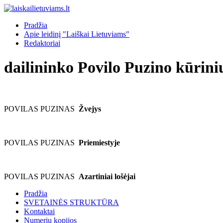
Pradžia
Apie leidinį "Laiškai Lietuviams"
Redaktoriai
dailininko Povilo Puzino kūrin
POVILAS PUZINAS
Žvejys
POVILAS PUZINAS
Priemiestyje
POVILAS PUZINAS
Azartiniai lošėjai
Pradžia
SVETAINĖS STRUKTŪRA
Kontaktai
Numerių kopijos