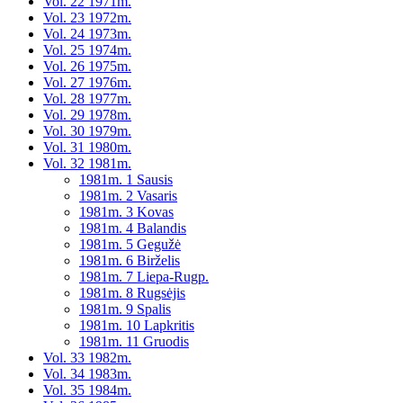
Vol. 22 1971m.
Vol. 23 1972m.
Vol. 24 1973m.
Vol. 25 1974m.
Vol. 26 1975m.
Vol. 27 1976m.
Vol. 28 1977m.
Vol. 29 1978m.
Vol. 30 1979m.
Vol. 31 1980m.
Vol. 32 1981m.
1981m. 1 Sausis
1981m. 2 Vasaris
1981m. 3 Kovas
1981m. 4 Balandis
1981m. 5 Gegužė
1981m. 6 Birželis
1981m. 7 Liepa-Rugp.
1981m. 8 Rugsėjis
1981m. 9 Spalis
1981m. 10 Lapkritis
1981m. 11 Gruodis
Vol. 33 1982m.
Vol. 34 1983m.
Vol. 35 1984m.