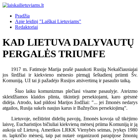
Pradžia
Apie leidinį "Laiškai Lietuviams"
Redaktoriai
KAD LIETUVA DALYVAUTŲ
PERGALĖS TRIUMFE
1917 m. Fatimoje Marija prašė paaukoti Rusiją Nekalčiausiajai
jos širdžiai ir kiekvieno mėnesio pirmąjį šeštadienį priimti Šv.
Komuniją. Už tai ji pažadėjo Rusijos atsivertimą ir pasaulio taiką.
Šiuo laiku komunizmas plečiasi visame pasaulyje. Ateizmo
skleidžiamos klaidos plinta, tikintieji persekiojami, karo grėsmė
didėja. Atrodo, kad pildosi Marijos žodžiai: "... jei žmonės nedarys
atgailos, Rusija sukels naujus karus ir Bažnyčios persekiojimą”.
Lietuvoje, nežiūrint didelių pavojų, žmonės kovoja už tikėjimo
laisvę, Eucharistijos bičiuliai kiekvieną mėnesį priima Komuniją ir ją
aukoja už Lietuvą. Amerikos LRKK Vienybės seimas, įvykęs 1980
m. lapkričio mėnesį, taip pat nutarė organizuoti parapijose žmonių