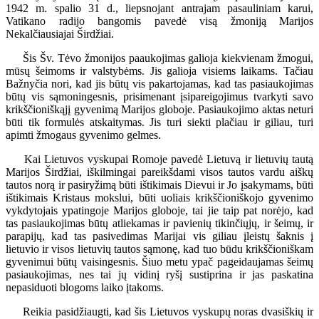
1942 m. spalio 31 d., liepsnojant antrajam pasauliniam karui,
Vatikano radijo bangomis pavedė visą žmoniją Marijos
Nekalčiausiajai Širdžiai.
Šis Šv. Tėvo žmonijos paaukojimas galioja kiekvienam žmogui,
mūsų šeimoms ir valstybėms. Jis galioja visiems laikams. Tačiau
Bažnyčia nori, kad jis būtų vis pakartojamas, kad tas pasiaukojimas
būtų vis sąmoningesnis, prisimenant įsipareigojimus tvarkyti savo
krikščioniškąjį gyvenimą Marijos globoje. Pasiaukojimo aktas neturi
būti tik formulės atskaitymas. Jis turi siekti plačiau ir giliau, turi
apimti žmogaus gyvenimo gelmes.
Kai Lietuvos vyskupai Romoje pavedė Lietuvą ir lietuvių tautą
Marijos Širdžiai, iškilmingai pareikšdami visos tautos vardu aiškų
tautos norą ir pasiryžimą būti ištikimais Dievui ir Jo įsakymams, būti
ištikimais Kristaus mokslui, būti uoliais krikščioniškojo gyvenimo
vykdytojais ypatingoje Marijos globoje, tai jie taip pat norėjo, kad
tas pasiaukojimas būtų atliekamas ir pavienių tikinčiųjų, ir šeimų, ir
parapijų, kad tas pasivedimas Marijai vis giliau įleistų šaknis į
lietuvio ir visos lietuvių tautos sąmonę, kad tuo būdu krikščioniškam
gyvenimui būtų vaisingesnis. Šiuo metu ypač pageidaujamas šeimų
pasiaukojimas, nes tai jų vidinį ryšį sustiprina ir jas paskatina
nepasiduoti blogoms laiko įtakoms.
Reikia pasidžiaugti, kad šis Lietuvos vyskupų noras dvasiškių ir