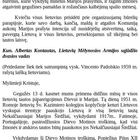
būrelius, kurie vykdytų minėtus Marijos prašymus, ir raginti žmones
atgaivinti gegužines pamaldas ir rožančiaus kalbėjimą spalio mėnesį.
Kviečiu visus lietuvius prisidėti prie organizuojamų būrelių
parapijoje, kurie savo darbą, kančią, maldą ir atgailos Komuniją
aukotų Marijos prašyta intencija už nusidėjėlių atsivertimą, taiką,
pavergtą Lietuvą ir visus lietuvius, persekiojamus už tikėjimą bei
tautos laisvę.
Kun. Albertas Kontautas, Lietuvių Mėlynosios Armijos sąjūdžio
dvasios vadas
(Pridedame šiek tiek sutrumpintą vysk. Vincento Padolskio 1959 m.
rašytą laišką lietuviams).
Mylimieji Kristuje,
Gegužės 13 d. kasmet mums primena didžius mūsų ir visos
lietuvių tautos įsipareigojimus Dievui ir Marijai. Tą dieną 1951 m.
Romoje lietuvių Šv. Kazimiero kolegijos koplyčioje keturi Lietuvos
vyskupai tremtyje paaukojo Lietuvą ir visą lietuvių tautą
Nekalčiausiajai Marijos Širdžiai, vykdydami 1917m.. Fatimoje,
Portugalijoje, pasirodžiusios Dievo Motinos troškimą, kad visi
žmonės ir atskiros tautos būtų paaukotos jos Nekalčiausiajai Širdžiai.
Vykdydamas šį Dievo Motinos troškimą, Popiežius Pijus XII