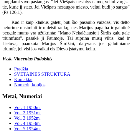
jungdami savo pastangas. "Jei Viešpats nestatys namo, veltui vargsta
tie, kurie jį stato. Jei Viešpats nesaugos miesto, veltui budi jo sargas”
(Ps 126,1).
Kad ir kaip klaikus galėtų būti šio pasaulio vaizdas, vis dėlto
neturime nusiminti ir nuleisti rankų, nes Marijos pagalba ir galutinė
pergalė mums yra užtikrinta: "Mano Nekalčiausioji Širdis galų gale
triumfuos”, pasakė ji Fatimoje. Tai stiprina mūsų viltis, kad ir
Lietuva, paaukota Marijos Širdžiai, dalyvaus jos galutiniame
triumfe, jei visi jos vaikai eis Dievo įstatymų keliu.
Vysk. Vincentas Padolskis
Pradžia
SVETAINĖS STRUKTŪRA
Kontaktai
Numerių kopijos
Metai, Numeriai
Vol. 1 1950m.
Vol. 2 1951m.
Vol. 3 1952m.
Vol. 4 1953m.
Vol. 5 1954m.