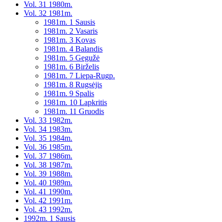
Vol. 31 1980m.
Vol. 32 1981m.
1981m. 1 Sausis
1981m. 2 Vasaris
1981m. 3 Kovas
1981m. 4 Balandis
1981m. 5 Gegužė
1981m. 6 Birželis
1981m. 7 Liepa-Rugp.
1981m. 8 Rugsėjis
1981m. 9 Spalis
1981m. 10 Lapkritis
1981m. 11 Gruodis
Vol. 33 1982m.
Vol. 34 1983m.
Vol. 35 1984m.
Vol. 36 1985m.
Vol. 37 1986m.
Vol. 38 1987m.
Vol. 39 1988m.
Vol. 40 1989m.
Vol. 41 1990m.
Vol. 42 1991m.
Vol. 43 1992m.
1992m. 1 Sausis