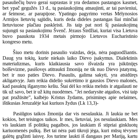
pasauliečių buvo gerai suprastas ir yra dedamos pastangos kasmet,
bet ypač gegužės 13 d., tą pasiaukojimą atnaujinti, ar tai pavieniui,
ar šeimose, ar parapijose. Ypatingo pagyrimo vertas Mėlynosios
Armijos lietuvių sąjūdis, kuris deda dideles pastangas šiai minčiai
lietuviuose plačiau paskleisti. Jis taip pat nori šį pasiaukojimą
sujungti su pasiaukojimu Švenč. Jėzaus Širdžiai, kuriai visa Lietuva
buvo paaukota 1934 metais pirmojo Lietuvos Eucharistinio
kongreso metu.
Šiuo metu dorinis pasaulio vaizdas, deja, nėra paguodžiantis.
Daug yra tokių, kurie niekais laiko Dievo įsakymus. Dialektinis
materializmas, kuris klaikiausia savo išvaizda yra įsikūnijęs
bolševizme, pasišovęs atitraukti žmoniją ne tik nuo Dievo įstatymų,
bet ir nuo paties Dievo. Pasaulis, galima sakyti, yra atsidūręs
akligatvyje. Jam reikia didelio sukrėtimo ir gausios Dievo malonės,
kad pasuktų išganymo keliu. Štai dėl ko reikia melstis ir atgailauti ne
tik už savo, bet ir už kitų nuodėmes. "Jei nedarysite atgailos, visi taip
pat pražūsite”, kalbėjo Kristus žydams, prisiminęs apie nelaimes,
ištikusias Jeruzalėje kai kuriuos žydus (Lk 13,3)-
Pasiilgtos taikos žmonija dar vis nesulaukia. Ji laukia ne bet
kokios, bet teisingos taikos. Ir mes, lietuviai, jos nesulaukiam. Mes
vis laukiam iš politikų pagalbos, jos laukiam iš stipriai ginkluotų
kariuomenės pulkų. Bet tai nėra pati tikroji jėga, kuri mūsų tėvynei
galėtų grąžinti laisvę. Jos turime laukti iš dangaus per Mariją, kartu