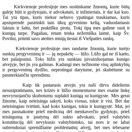
Kiekvienoje profesijoje mes susitinkame žmonių, kurie būtų
galėję būti ir gydytojais, ir advokatais, ir inžinieriais, ir dar kai kuo.
Tai yra tipas, kuris niekur nebuvo ypatingai traukiamas, kuris
apsisprendė pasirinkti tam tikrą gyvenimo kelią, vaduodamasis
faktais ir šaltu, bet praktišku protu. Tokį tipą mes galime rasti ir
kunigų tarpe. Pagaliau, retam tenka nežemiška laimė, kaip Šv.
Povilui, priimti savo ateities misiją tiesiai iš Viešpaties rankų.
Kiekvienoje profesijoje mes randame žmonių, kurie turėjo
sunkių pergyvenimų ir — jų nepakėlę — lūžo. Lūžo gal ne iš karto,
bet palaipsniui. Toks lūžis yra sunkiau įsivaizduojamas kunigo
atvejyje, bet jis yra galimas. Kadangi mes nežinome visų aplinkybių
ir pergyvenimų dydžio, neprotingai darytume, jei skubėtume su
pasmerkiančiu sprendimu.
Kaip tik pastarasis atvejis yra naši dirva dideliems
nesusipratimams, nes krizės ir lūžio momentuose mes esame linkę
nesvyruojančiu skubotumu suplakti kunigą su kunigyste. Mes gerai
žinome, kaip neteisinga sakyti, koks vienas, tokie ir visi. Bet dar
neteisingiau tvirtinti, kad koks kunigas, tokia ir kunigystė. Mat, jei
mes pasisakome prieš mediciną dėl menkaverčio gydytojo, prieš
teisingumą ir įstatymą dėl sukto advokato, prieš valstybės
konstituciją dėl nevykusio valstybininko, tai nors ir ne labai
subrendusiai sprendžiame problematinį atvejį, bet mes tebesame