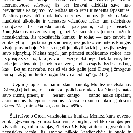
nepramatytose sąlygose, jis per lengvai atleidžia save nuo
brevijoriaus kalbėjimo, Šv. Mišias laiko retai ir nebeina išpažinties.
Iš kitos pusės, dėl nuolatinės nervinės įtampos jis vis dažniau
naudojasi alkoholiu ir vienatvės valandose ieško jam neleistinos
draugystės. Jis pradeda smukti palaipsniui, kol jis pasiekia
žmogiškosios mizerijos dugną, bet šis smukimas jo nesulaužo ir
nepaskandina. Jis tebesijaučia kunigu. Ir toliau — tarp pavojų ir
sunkenybių — jis tarnauja žmonėms, nes jis liko vienintelis kunigas
visoje provincijoje. Niekas negali jo laikyti fariziejų, nes jis neslepia
savo silpnybių. Niekas negali jam primesti nuoširdumo stokos, nes
jis prisipažįsta tuo, kuo jis yra — visoje plotmėje. Tiek kitiems, tiek
policijos leitenantui jis nebijo atsiverti, kad jis esąs bailys ir dar daug
kas. "Bet tai nesvarbu, nes aš vis tiek galiu įdėti Dievą į žmogaus
burną ir aš galiu duoti žmogui Dievo atleidimą" (p. 245).
Užgirdęs apie tariamai mirštantį banditą, Montez nedelsdamas
išsirengia į kelionę ir ... patenka į policijos rankas. Kalėjime jis mato
savo liūdną praeitį ir — nesant kunigo — bando atlikti išpažintį
akmeninėms kalėjimo sienoms. Akyse sužimba tikro gailesčio
ašaros. Mat, mirtis čia pat, o rankos tuščios.
Štai rašytojo Green vaizduojamas kunigas Montez, kuris gyveno
sunkų gyvenimą, lydimas kasdienių silpnybių, bet liko kunigas per
visas dienas, kol jo kraujas, išlietas už Kristų, atpirko jo gyvenimą ir
nepasiektą idealą. Jis gyveno pilkoje kasdienybėje ir puolė ir