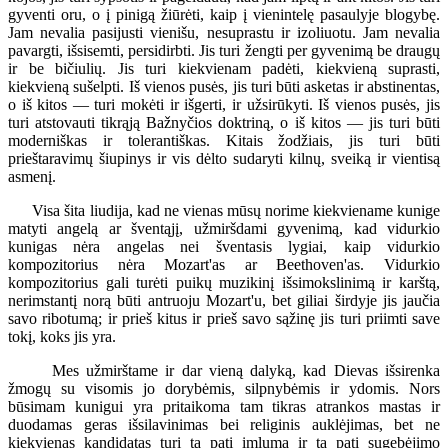
gyventi oru, o į pinigą žiūrėti, kaip į vienintelę pasaulyje blogybę.
Jam nevalia pasijusti vienišu, nesuprastu ir izoliuotu. Jam nevalia
pavargti, išsisemti, persidirbti. Jis turi žengti per gyvenimą be draugų
ir be bičiulių. Jis turi kiekvienam padėti, kiekvieną suprasti,
kiekvieną sušelpti. Iš vienos pusės, jis turi būti asketas ir abstinentas,
o iš kitos — turi mokėti ir išgerti, ir užsirūkyti. Iš vienos pusės, jis
turi atstovauti tikrąją Bažnyčios doktriną, o iš kitos — jis turi būti
moderniškas ir tolerantiškas. Kitais žodžiais, jis turi būti
prieštaravimų šiupinys ir vis dėlto sudaryti kilnų, sveiką ir vientisą
asmenį.
Visa šita liudija, kad ne vienas mūsų norime kiekviename kunige
matyti angelą ar šventąjį, užmiršdami gyvenimą, kad vidurkio
kunigas nėra angelas nei šventasis lygiai, kaip vidurkio
kompozitorius nėra Mozart'as ar Beethoven'as. Vidurkio
kompozitorius gali turėti puikų muzikinį išsimokslinimą ir karštą,
nerimstantį norą būti antruoju Mozart'u, bet giliai širdyje jis jaučia
savo ribotumą; ir prieš kitus ir prieš savo sąžinę jis turi priimti save
tokį, koks jis yra.
Mes užmirštame ir dar vieną dalyką, kad Dievas išsirenka
žmogų su visomis jo dorybėmis, silpnybėmis ir ydomis. Nors
būsimam kunigui yra pritaikoma tam tikras atrankos mastas ir
duodamas geras išsilavinimas bei religinis auklėjimas, bet ne
kiekvienas kandidatas turi tą patį imlumą ir tą patį sugebėjimo