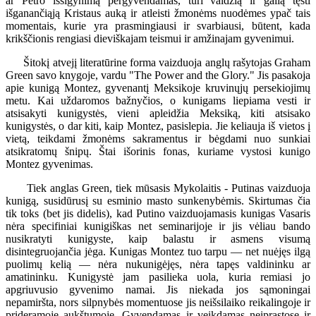
ar Petro išsigynimą pergyvendamas, turi valdžią ir galią tęsti
išganančiąją Kristaus auką ir atleisti žmonėms nuodėmes ypač tais
momentais, kurie yra prasmingiausi ir svarbiausi, būtent, kada
krikščionis rengiasi dieviškajam teismui ir amžinajam gyvenimui.
Šitokį atvejį literatūrine forma vaizduoja anglų rašytojas Graham
Green savo knygoje, vardu "The Power and the Glory." Jis pasakoja
apie kunigą Montez, gyvenantį Meksikoje kruvinųjų persekiojimų
metu. Kai uždaromos bažnyčios, o kunigams liepiama vesti ir
atsisakyti kunigystės, vieni apleidžia Meksiką, kiti atsisako
kunigystės, o dar kiti, kaip Montez, pasislepia. Jie keliauja iš vietos į
vietą, teikdami žmonėms sakramentus ir bėgdami nuo sunkiai
atsikratomų šnipų. Štai išorinis fonas, kuriame vystosi kunigo
Montez gyvenimas.
Tiek anglas Green, tiek mūsasis Mykolaitis - Putinas vaizduoja
kunigą, susidūrusį su esminio masto sunkenybėmis. Skirtumas čia
tik toks (bet jis didelis), kad Putino vaizduojamasis kunigas Vasaris
nėra specifiniai kunigiškas net seminarijoje ir jis vėliau bando
nusikratyti kunigyste, kaip balastu ir asmens visumą
disintegruojančia jėga. Kunigas Montez tuo tarpu — net nuėjęs ilgą
puolimų kelią — nėra nukunigėjęs, nėra tapęs valdininku ar
amatininku. Kunigystė jam pasilieka uola, kuria remiasi jo
apgriuvusio gyvenimo namai. Jis niekada jos sąmoningai
nepamiršta, nors silpnybės momentuose jis neišsilaiko reikalingoje ir
prideramoje aukštumoje. Gyvendamas ir veikdamas neįprastose ir