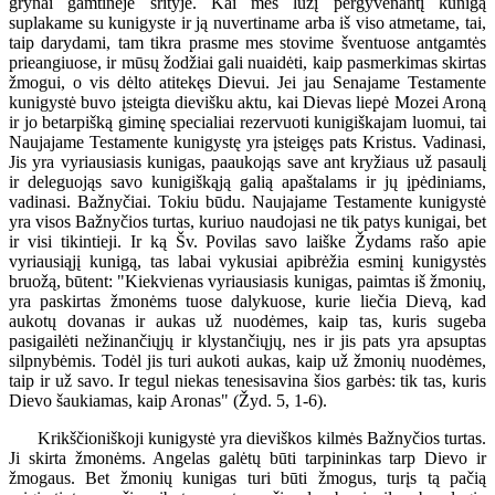
grynai gamtinėje srityje. Kai mes lūžį pergyvenantį kunigą
suplakame su kunigyste ir ją nuvertiname arba iš viso atmetame, tai,
taip darydami, tam tikra prasme mes stovime šventuose antgamtės
prieangiuose, ir mūsų žodžiai gali nuaidėti, kaip pasmerkimas skirtas
žmogui, o vis dėlto atitekęs Dievui. Jei jau Senajame Testamente
kunigystė buvo įsteigta dievišku aktu, kai Dievas liepė Mozei Aroną
ir jo betarpišką giminę specialiai rezervuoti kunigiškajam luomui, tai
Naujajame Testamente kunigystę yra įsteigęs pats Kristus. Vadinasi,
Jis yra vyriausiasis kunigas, paaukojąs save ant kryžiaus už pasaulį
ir deleguojąs savo kunigiškąją galią apaštalams ir jų įpėdiniams,
vadinasi. Bažnyčiai. Tokiu būdu. Naujajame Testamente kunigystė
yra visos Bažnyčios turtas, kuriuo naudojasi ne tik patys kunigai, bet
ir visi tikintieji. Ir ką Šv. Povilas savo laiške Žydams rašo apie
vyriausiąjį kunigą, tas labai vykusiai apibrėžia esminį kunigystės
bruožą, būtent: "Kiekvienas vyriausiasis kunigas, paimtas iš žmonių,
yra paskirtas žmonėms tuose dalykuose, kurie liečia Dievą, kad
aukotų dovanas ir aukas už nuodėmes, kaip tas, kuris sugeba
pasigailėti nežinančiųjų ir klystančiųjų, nes ir jis pats yra apsuptas
silpnybėmis. Todėl jis turi aukoti aukas, kaip už žmonių nuodėmes,
taip ir už savo. Ir tegul niekas tenesisavina šios garbės: tik tas, kuris
Dievo šaukiamas, kaip Aronas" (Žyd. 5, 1-6).
Krikščioniškoji kunigystė yra dieviškos kilmės Bažnyčios turtas.
Ji skirta žmonėms. Angelas galėtų būti tarpininkas tarp Dievo ir
žmogaus. Bet žmonių kunigas turi būti žmogus, turįs tą pačią