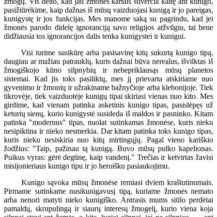
žmogų. Vis dėlto, kad jau žmonės kartais suverčia kaltę ant kunigo,
pasižiūrėkime, kaip dažnas iš mūsų vaizduojasi kunigą ir jo pareigas,
kunigystę ir jos funkcijas. Mes manome saką su pagrindu, kad jei
žmonės parodo didelę ignoranciją savo religijos atžvilgiu, tai bene
didžiausia tos ignorancijos dalis tenka kunigystei ir kunigui.
Visi turime susikūrę arba pasisavinę kitų sukurtą kunigo tipą,
daugiau ar mažiau patrauklų, kuris dažnai būva nerealus, išvilktas iš
žmogiškojo kūno silpnybių ir nebepriklausąs mūsų planetos
sistemai. Kad jis toks pasiliktų, mes jį prievarta atskiriame nuo
gyvenimo ir žmonių ir užrakiname bažnyčioje arba klebonijoje. Tiek
tikrovėje, tiek vaizduotėje kunigų tipai skiriasi vienas nuo kito. Mes
girdime, kad vienam patinka asketinis kunigo tipas, pasislėpęs už
keturių sienų, kurio kunigystė susideda iš maldos ir pasninko. Kitam
patinka "modernus" tipas, nuolat sutinkamas žmonėse, kuris nieku
nesipiktina ir nieko nesmerkia. Dar kitam patinka toks kunigo tipas,
kuris nieku nesiskiria nuo kitų mirtingųjų. Pagal vieno kariškio
žodžius: "Taip, pažinau tą kunigą. Buvo mūsų pulko kapelionas.
Puikus vyras: gėrė degtinę, kaip vandenį." Trečias ir ketvirtas žavisi
misijonieriaus kunigo tipu ir jo heroišku pasiaukojimu.
Kunigo sąvoka mūsų žmonėse remiasi dviem kraštutinumais.
Pirmame sutinkame nusikunigavusį tipą, kuriame žmonės nemato
arba nenori matyti nieko kunigiško. Antrasis mums siūlo perdėtai
pamaldų, skrupulingą ir siaurų interesų žmogelį, kurio viena koja