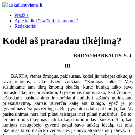
Pradžia
Apie leidinį "Laiškai Lietuviams"
Redaktoriai
Kodėl aš praradau tikėjimą?
BRUNO MARKAITIS, S. J.
III
K
ARTĄ vienas žmogus, paklaustas, kodėl jis nebepraktikuojąs
savo religijos, atsakė dviem žodžiais: "Kunigas kaltas!" Mes
susitinkame tam tikrą žmonių skaičių, kurie kunigą laiko savo
prarasto tikėjimo priežastimi. Gyvenimas mums sako, kad žmonės,
ieškodami pasiteisinimo ir norėdami aptildyti sąžinės nerimstantį
priekaištavimą, kartais suverčia kaltę ant kunigo, ypač jei jo
gyvenimas nėra pavyzdingas. Bet gyvenimas taip pat liudija, kad šis
pasiteisinimas nėra nei pilnai teisingas, nei pilnai nuoširdus. Be to,
jei kieno nors tikėjimas sudužo kaip molio indas į šukes dėl to, kad
kunigas nesugebėjo gyventi pagal savo aukštą idealą, tai toks
tikėjimas buvo maža ko vertas, nes jis buvo atremtas ne į Dievą, o į