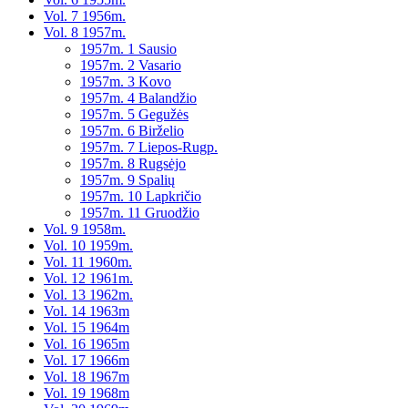
Vol. 7 1956m.
Vol. 8 1957m.
1957m. 1 Sausio
1957m. 2 Vasario
1957m. 3 Kovo
1957m. 4 Balandžio
1957m. 5 Gegužės
1957m. 6 Birželio
1957m. 7 Liepos-Rugp.
1957m. 8 Rugsėjo
1957m. 9 Spalių
1957m. 10 Lapkričio
1957m. 11 Gruodžio
Vol. 9 1958m.
Vol. 10 1959m.
Vol. 11 1960m.
Vol. 12 1961m.
Vol. 13 1962m.
Vol. 14 1963m
Vol. 15 1964m
Vol. 16 1965m
Vol. 17 1966m
Vol. 18 1967m
Vol. 19 1968m