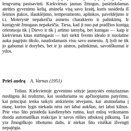
lengvumą pasisavinti. Kiekvienas jaunas žmogus, pasirinkdamas
ateities gyvenimo kelią, atsineša visą savo kraitį, kuris susideda iš
šeimos įtakos, išauklėjimo, temperamento, aplinkos, paveldėjimo ir
t.t. Moterystė nepakeičia asmens charakterio ir palinkimų. Ir
kunigystė žmogaus nepakeičia. Tiesa, kad ji nuo pat pradžios kunigą
orientuoja tik į Dievo ir tik į artimo tarnybą, bet kunigas — kaip ir
kiekvienas kitas mirtingasis — turi siekti švento idealo ir nuolatine
auka pagrįsto tikslo, naudodamasis visu savo asmeniu. Jį lydi ne tik
jo gabumai ir dorybės, bet ir jo aistros, palinkimai, savotiškumai ir
ydos.
Prieš audrą
A. Varnas (1951)
Toliau. Kiekvienoje gyvenimo srityje jaunystės entuziazmas
nuslūgsta iki realizmo, kai susiduriama su apčiuopiamu patyrimu,
kai principai tenka taikyti atskiriems atvejams, kai atsimušama į
masę, kurios lygis niekada nėra nei labai aukštas, nei labai kilnus.
Prie viso šito prisideda kasdienybės rutina, kuri mūsų veiksmams
duoda automatiškas reakcijas ir savos rūšies atbukusį pilkumą. Tai
yra žmogiškojo ribotumo dalis, ir niekas šito visiškai išvengti
nepajėgia.