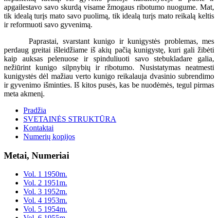
apgailestavo savo skurdą visame žmogaus ribotumo nuogume. Mat,
tik idealą turįs mato savo puolimą, tik idealą turįs mato reikalą keltis
ir reformuoti savo gyvenimą.
Paprastai, svarstant kunigo ir kunigystės problemas, mes
perdaug greitai išleidžiame iš akių pačią kunigystę, kuri gali žibėti
kaip auksas pelenuose ir spinduliuoti savo stebukladare galia,
nežiūrint kunigo silpnybių ir ribotumo. Nusistatymas neatmesti
kunigystės dėl mažiau verto kunigo reikalauja dvasinio subrendimo
ir gyvenimo išminties. Iš kitos pusės, kas be nuodėmės, tegul pirmas
meta akmenį.
Pradžia
SVETAINĖS STRUKTŪRA
Kontaktai
Numerių kopijos
Metai, Numeriai
Vol. 1 1950m.
Vol. 2 1951m.
Vol. 3 1952m.
Vol. 4 1953m.
Vol. 5 1954m.
Vol. 6 1955m.