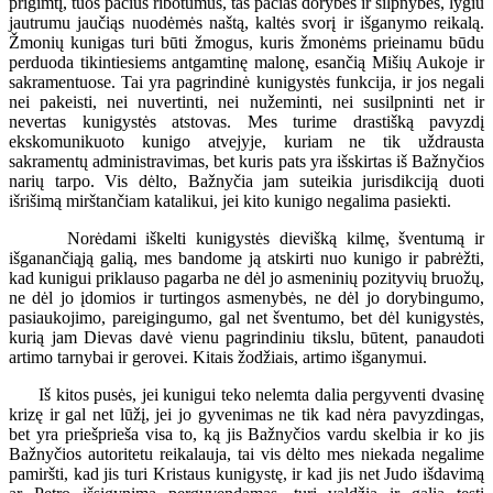
prigimtį, tuos pačius ribotumus, tas pačias dorybes ir silpnybes, lygiu
jautrumu jaučiąs nuodėmės naštą, kaltės svorį ir išganymo reikalą.
Žmonių kunigas turi būti žmogus, kuris žmonėms prieinamu būdu
perduoda tikintiesiems antgamtinę malonę, esančią Mišių Aukoje ir
sakramentuose. Tai yra pagrindinė kunigystės funkcija, ir jos negali
nei pakeisti, nei nuvertinti, nei nužeminti, nei susilpninti net ir
nevertas kunigystės atstovas. Mes turime drastišką pavyzdį
ekskomunikuoto kunigo atvejyje, kuriam ne tik uždrausta
sakramentų administravimas, bet kuris pats yra išskirtas iš Bažnyčios
narių tarpo. Vis dėlto, Bažnyčia jam suteikia jurisdikciją duoti
išrišimą mirštančiam katalikui, jei kito kunigo negalima pasiekti.
Norėdami iškelti kunigystės dievišką kilmę, šventumą ir
išganančiąją galią, mes bandome ją atskirti nuo kunigo ir pabrėžti,
kad kunigui priklauso pagarba ne dėl jo asmeninių pozityvių bruožų,
ne dėl jo įdomios ir turtingos asmenybės, ne dėl jo dorybingumo,
pasiaukojimo, pareigingumo, gal net šventumo, bet dėl kunigystės,
kurią jam Dievas davė vienu pagrindiniu tikslu, būtent, panaudoti
artimo tarnybai ir gerovei. Kitais žodžiais, artimo išganymui.
Iš kitos pusės, jei kunigui teko nelemta dalia pergyventi dvasinę
krizę ir gal net lūžį, jei jo gyvenimas ne tik kad nėra pavyzdingas,
bet yra priešprieša visa to, ką jis Bažnyčios vardu skelbia ir ko jis
Bažnyčios autoritetu reikalauja, tai vis dėlto mes niekada negalime
pamiršti, kad jis turi Kristaus kunigystę, ir kad jis net Judo išdavimą