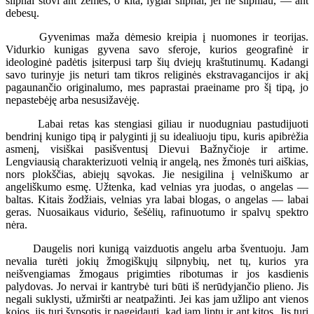
silpnai stovi ant žemės, o kita, lygiai silpnai, jei ne silpniau, — ant
debesų.
Gyvenimas maža dėmesio kreipia į nuomones ir teorijas.
Vidurkio kunigas gyvena savo sferoje, kurios geografinė ir
ideologinė padėtis įsiterpusi tarp šių dviejų kraštutinumų. Kadangi
savo turinyje jis neturi tam tikros religinės ekstravagancijos ir akį
pagaunančio originalumo, mes paprastai praeiname pro šį tipą, jo
nepastebėję arba nesusižavėję.
Labai retas kas stengiasi giliau ir nuodugniau pastudijuoti
bendrinį kunigo tipą ir palyginti jį su idealiuoju tipu, kuris apibrėžia
asmenį, visiškai pasišventusį Dievui Bažnyčioje ir artime.
Lengviausią charakterizuoti velnią ir angelą, nes žmonės turi aiškias,
nors plokščias, abiejų sąvokas. Jie nesigilina į velniškumo ar
angeliškumo esmę. Užtenka, kad velnias yra juodas, o angelas —
baltas. Kitais žodžiais, velnias yra labai blogas, o angelas — labai
geras. Nuosaikaus vidurio, šešėlių, rafinuotumo ir spalvų spektro
nėra.
Daugelis nori kunigą vaizduotis angelu arba šventuoju. Jam
nevalia turėti jokių žmogiškųjų silpnybių, net tų, kurios yra
neišvengiamas žmogaus prigimties ribotumas ir jos kasdienis
palydovas. Jo nervai ir kantrybė turi būti iš nerūdyjančio plieno. Jis
negali suklysti, užmiršti ar neatpažinti. Jei kas jam užlipo ant vienos
kojos, jis turi šypsotis ir pageidauti, kad jam liptų ir ant kitos. Jis turi