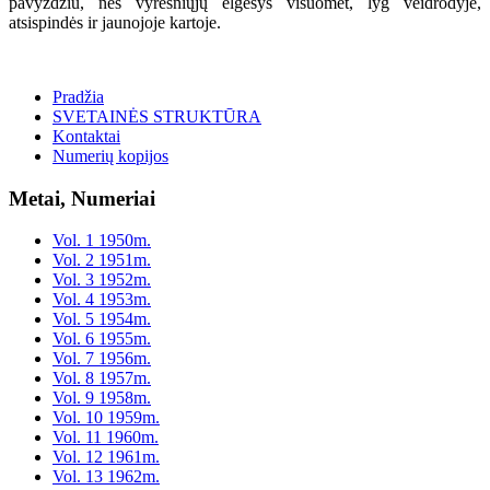
pavyzdžiu, nes vyresniųjų elgesys visuomet, lyg veidrodyje,
atsispindės ir jaunojoje kartoje.
Pradžia
SVETAINĖS STRUKTŪRA
Kontaktai
Numerių kopijos
Metai, Numeriai
Vol. 1 1950m.
Vol. 2 1951m.
Vol. 3 1952m.
Vol. 4 1953m.
Vol. 5 1954m.
Vol. 6 1955m.
Vol. 7 1956m.
Vol. 8 1957m.
Vol. 9 1958m.
Vol. 10 1959m.
Vol. 11 1960m.
Vol. 12 1961m.
Vol. 13 1962m.