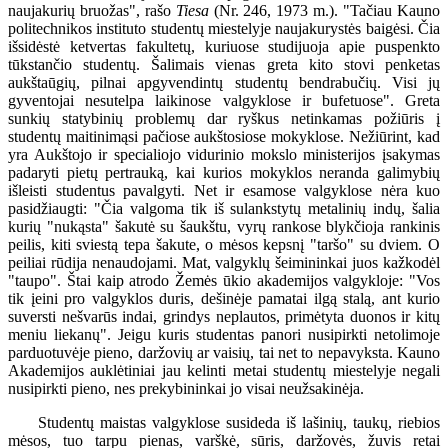
naujakurių bruožas", rašo
Tiesa
(Nr. 246, 1973 m.). "Tačiau Kauno
politechnikos instituto studentų miestelyje naujakurystės baigėsi. Čia
išsidėstė ketvertas fakultetų, kuriuose studijuoja apie puspenkto
tūkstančio studentų. Šalimais vienas greta kito stovi penketas
aukštaūgių, pilnai apgyvendintų studentų bendrabučių. Visi jų
gyventojai nesutelpa laikinose valgyklose ir bufetuose". Greta
sunkių statybinių problemų dar ryškus netinkamas požiūris į
studentų maitinimąsi pačiose aukštosiose mokyklose. Nežiūrint, kad
yra Aukštojo ir specialiojo vidurinio mokslo ministerijos įsakymas
padaryti pietų pertrauką, kai kurios mokyklos neranda galimybių
išleisti studentus pavalgyti. Net ir esamose valgyklose nėra kuo
pasidžiaugti: "Čia valgoma tik iš sulankstytų metalinių indų, šalia
kurių "nukąsta" šakutė su šaukštu, vyrų rankose blykčioja rankinis
peilis, kiti sviestą tepa šakute, o mėsos kepsnį "taršo" su dviem. O
peiliai rūdija nenaudojami. Mat, valgyklų šeimininkai juos kažkodėl
"taupo". Štai kaip atrodo Žemės ūkio akademijos valgykloje: "Vos
tik įeini pro valgyklos duris, dešinėje pamatai ilgą stalą, ant kurio
suversti nešvarūs indai, grindys neplautos, primėtyta duonos ir kitų
meniu liekanų". Jeigu kuris studentas panori nusipirkti netolimoje
parduotuvėje pieno, daržovių ar vaisių, tai net to nepavyksta. Kauno
Akademijos auklėtiniai jau kelinti metai studentų miestelyje negali
nusipirkti pieno, nes prekybininkai jo visai neužsakinėja.
Studentų maistas valgyklose susideda iš lašinių, taukų, riebios
mėsos, tuo tarpu pienas, varškė, sūris, daržovės, žuvis retai