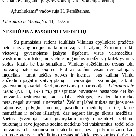
susilaukė daug šiltų pagyros žodžių iš R. Vokietijos kritikų.
"Ąžuoliukams" vadovauja H. Perelšteinas.
Literatūra ir Menas,
Nr. 41, 1973 m.
NESIRŪPINA PASODINTI MEDELIŲ
Su pirmaisiais rudens šaukliais Vilniaus apylinkėse pradėtas
neteisėtos augmenijos naikinimo vajus: Lazdynų, Žirmūnų ir kt.
vietovių gyventojams įsakyta išgabenti visus vaismedžius,
vaiskrūmius ir kitus, ne vietoje augančius medžius į kolektyvinius
sodus, kitaip jie bus sunaikinti. Vilniaus apželdinimo trestas tokį
potvarkį pateisina teigimu, kad atsikračius visais nereikalingais
medeliais, turint tuščias gatves ir kiemus, bus galima Vilnių
apželdinti pagal nustatytą planą — tvarkingai ir skoningai, "atkurti
gyvenamųjų kvartalų želdynuose tvarką ir harmoniją".
Literatūros ir
Meno
(Nr. 43, 1973 m.) puslapiuose buvusiose pastabose dėl šio
potvarkio užsimenama, kad jis labai teisingas, nes "ten, kur nieko
nėra, negali atsirasti ir netvarka". Želdinių labai trūksta naujuosiuose
rajonuose, palyginti nedaug pasodinta medelių, ir tie, kurie
nenudžius ir nebus išlaužyti, dar negreit išaugs tikrais medžiais.
Vietos gyventojai kaip įmanydami mėgina užpildyti želdinių
trūkumą ir savo jėgomis sodina medelius bei vaiskrūmius, todėl toks
potvarkis kelia žmonėse nepasitenkinimą, nes iš patyrimo žino, kad
artimoje ateityje apželdinimo trestas nė kiek nepaspartins darbo, o