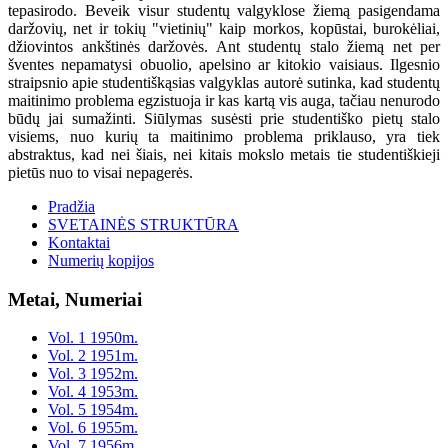
tepasirodo. Beveik visur studentų valgyklose žiemą pasigendama
daržovių, net ir tokių "vietinių" kaip morkos, kopūstai, burokėliai,
džiovintos ankštinės daržovės. Ant studentų stalo žiemą net per
šventes nepamatysi obuolio, apelsino ar kitokio vaisiaus. Ilgesnio
straipsnio apie studentiškąsias valgyklas autorė sutinka, kad studentų
maitinimo problema egzistuoja ir kas kartą vis auga, tačiau nenurodo
būdų jai sumažinti. Siūlymas susėsti prie studentiško pietų stalo
visiems, nuo kurių ta maitinimo problema priklauso, yra tiek
abstraktus, kad nei šiais, nei kitais mokslo metais tie studentiškieji
pietūs nuo to visai nepagerės.
Pradžia
SVETAINĖS STRUKTŪRA
Kontaktai
Numerių kopijos
Metai, Numeriai
Vol. 1 1950m.
Vol. 2 1951m.
Vol. 3 1952m.
Vol. 4 1953m.
Vol. 5 1954m.
Vol. 6 1955m.
Vol. 7 1956m.