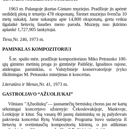
1963 m. Palangoje įkurtas Gintaro muziejus. Pradžioje jis apėmė
nedidelį plotą ir teturėjo 478 eksponatų. Šiemet muziejus švenčia 10
metų sukaktį. Jame sukaupta apie 14,800 eksponatų, greta veikia
ilgalaikė lietuvių liaudies meno paroda. Muziejų nuo įkūrimo
aplankė 1,727,905 lankytojai.
Tiesa,
Nr. 246, 1973 m.
PAMINKLAS KOMPOZITORIUI
Š.m. spalio mėn. pradžioje kompozitoriaus Miko Petrausko 100-
ųjų gimimo metinių proga jo gimtinėje Palūšėje, Ignalinos rajone,
atidengtas paminklas, o Valstybinėje konservatorijoje įvyko
iškilmingas M. Petrausko minėjimas ir koncertas.
Literatūra ir Menas,
Nr. 41, 1973 m.
GASTROLIAVO “AŽUOLIUKAI”
Vilniaus "Ąžuoliukų"— jaunamečių berniukų choras jau ne kartą
sėkmingai koncertavo užsienyje: Čekoslovakijoje, Maskvoje,
Lenkijoje ir kitur. Šią vasarą 80 jaunų dainininkų su jų palydovais
pakviesta koncertui Rytų Vokietijoje. Programa buvo sudaryta iš
lietuvių ir svetimtaučių kompozitorių kūrinių, o jos atlikimas