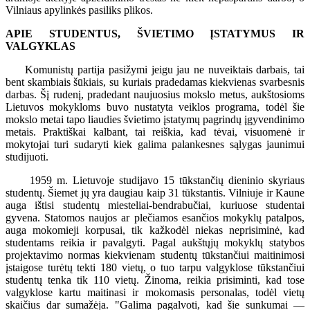
Vilniaus apylinkės pasiliks plikos.
APIE STUDENTUS, ŠVIETIMO ĮSTATYMUS IR
VALGYKLAS
Komunistų partija pasižymi jeigu jau ne nuveiktais darbais, tai
bent skambiais šūkiais, su kuriais pradedamas kiekvienas svarbesnis
darbas. Šį rudenį, pradedant naujuosius mokslo metus, aukštosioms
Lietuvos mokykloms buvo nustatyta veiklos programa, todėl šie
mokslo metai tapo liaudies švietimo įstatymų pagrindų įgyvendinimo
metais. Praktiškai kalbant, tai reiškia, kad tėvai, visuomenė ir
mokytojai turi sudaryti kiek galima palankesnes sąlygas jaunimui
studijuoti.
1959 m. Lietuvoje studijavo 15 tūkstančių dieninio skyriaus
studentų. Šiemet jų yra daugiau kaip 31 tūkstantis. Vilniuje ir Kaune
auga ištisi studentų miesteliai-bendrabučiai, kuriuose studentai
gyvena. Statomos naujos ar plečiamos esančios mokyklų patalpos,
auga mokomieji korpusai, tik kažkodėl niekas neprisiminė, kad
studentams reikia ir pavalgyti. Pagal aukštųjų mokyklų statybos
projektavimo normas kiekvienam studentų tūkstančiui maitinimosi
įstaigose turėtų tekti 180 vietų, o tuo tarpu valgyklose tūkstančiui
studentų tenka tik 110 vietų. Žinoma, reikia prisiminti, kad tose
valgyklose kartu maitinasi ir mokomasis personalas, todėl vietų
skaičius dar sumažėja. "Galima pagalvoti, kad šie sunkumai —