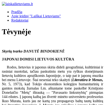
Pradžia
Apie leidinį "Laiškai Lietuviams"
Redaktoriai
Tėvynėje
Skyrių tvarko DANUTĖ BINDOKIENĖ
JAPONAI DOMISI LIETUVOS KULTŪRA
Rodos, lietuvius ir japonus skiria dideli geografiniai, kultūriniai ir
rasiniai nuotoliai, tačiau paskutiniu metu yra ryškus domėjimasis
lietuvių kultūros apraiškomis Japonijoje, o taip pat ir japonų muzika
bei menu Lietuvoje. Štai neseniai teko skaityti (
Literatūra ir Menas,
Nr. 5, 1973), kad Tokijo ekonomikos kolegijos humanitarinių ir
gamtos mokslų žurnalas š.m. aštuntame tome paskelbė Kristijono
Donelaičio "Metų" ištrauką — "Pavasario linksmybių" pirmąsias
144 eilutes. Į japonų kalbą jas išvertė minėto universiteto profesorius
Ikuo Murata, kuris jau ne kartą yra propagavęs baltų tautų kultūrą