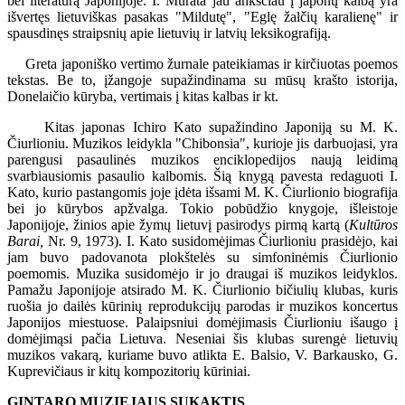
bei literatūrą Japonijoje. I. Murata jau anksčiau į japonų kalbą yra
išvertęs lietuviškas pasakas "Mildutę", "Eglę žalčių karalienę" ir
spausdinęs straipsnių apie lietuvių ir latvių leksikografiją.
Greta japoniško vertimo žurnale pateikiamas ir kirčiuotas poemos
tekstas. Be to, įžangoje supažindinama su mūsų krašto istorija,
Donelaičio kūryba, vertimais į kitas kalbas ir kt.
Kitas japonas Ichiro Kato supažindino Japoniją su M. K.
Čiurlioniu. Muzikos leidykla "Chibonsia", kurioje jis darbuojasi, yra
parengusi pasaulinės muzikos enciklopedijos naują leidimą
svarbiausiomis pasaulio kalbomis. Šią knygą pavesta redaguoti I.
Kato, kurio pastangomis joje įdėta išsami M. K. Čiurlionio biografija
bei jo kūrybos apžvalga. Tokio pobūdžio knygoje, išleistoje
Japonijoje, žinios apie žymų lietuvį pasirodys pirmą kartą (
Kultūros
Barai,
Nr. 9, 1973). I. Kato susidomėjimas Čiurlioniu prasidėjo, kai
jam buvo padovanota plokštelės su simfoninėmis Čiurlionio
poemomis. Muzika susidomėjo ir jo draugai iš muzikos leidyklos.
Pamažu Japonijoje atsirado M. K. Čiurlionio bičiulių klubas, kuris
ruošia jo dailės kūrinių reprodukcijų parodas ir muzikos koncertus
Japonijos miestuose. Palaipsniui domėjimasis Čiurlioniu išaugo į
domėjimąsi pačia Lietuva. Neseniai šis klubas surengė lietuvių
muzikos vakarą, kuriame buvo atlikta E. Balsio, V. Barkausko, G.
Kuprevičiaus ir kitų kompozitorių kūriniai.
GINTARO MUZIEJAUS SUKAKTIS