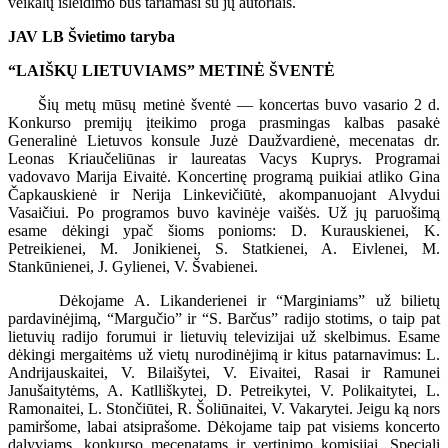
veikalų išleidimo bus tariamasi su jų autoriais.
JAV LB Švietimo taryba
“LAIŠKŲ LIETUVIAMS” METINĖ ŠVENTĖ
Šių metų mūsų metinė šventė — koncertas buvo vasario 2 d.
Konkurso premijų įteikimo proga prasmingas kalbas pasakė
Generalinė Lietuvos konsule Juzė Daužvardienė, mecenatas dr.
Leonas Kriaučeliūnas ir laureatas Vacys Kuprys. Programai
vadovavo Marija Eivaitė. Koncertinę programą puikiai atliko Gina
Čapkauskienė ir Nerija Linkevičiūtė, akompanuojant Alvydui
Vasaičiui. Po programos buvo kavinėje vaišės. Už jų paruošimą
esame dėkingi ypač šioms ponioms: D. Kurauskienei, K.
Petreikienei, M. Jonikienei, S. Statkienei, A. Eivlenei, M.
Stankūnienei, J. Gylienei, V. Švabienei.
Dėkojame A. Likanderienei ir “Marginiams” už bilietų
pardavinėjimą, “Margučio” ir “S. Barčus” radijo stotims, o taip pat
lietuvių radijo forumui ir lietuvių televizijai už skelbimus. Esame
dėkingi mergaitėms už vietų nurodinėjimą ir kitus patarnavimus: L.
Andrijauskaitei, V. Bilaišytei, V. Eivaitei, Rasai ir Ramunei
Janušaitytėms, A. Katlliškytei, D. Petreikytei, V. Polikaitytei, L.
Ramonaitei, L. Stončiūtei, R. Šoliūnaitei, V. Vakarytei. Jeigu ką nors
pamiršome, labai atsiprašome. Dėkojame taip pat visiems koncerto
dalyviams, konkurso mecenatams ir vertinimo komisijai. Speciali