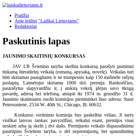
Pradžia
Apie leidinį "Laiškai Lietuviams"
Redaktoriai
Paskutinis lapas
JAUNIMO SKAITINIŲ KONKURSAS
JAV LB Švietimo taryba skelbia konkursą parašyti jaunimui
tinkamą literatūrinį veikalą (romaną, apysaką, novelę). Veikalas turi
būti skiriamas paaugliams ir ne trumpesnis kaip 150 mašinėle rašytų
puslapių. Laimėtojui skiriama 1000 dol. premija. Rankraščius,
pasirašytus slapyvardžiu ir, į atskirą vokelį įdėjus savo tikrąją
pavardę, adresą bei telefoną, atsiųsti iki 1974 m. gruodžio 31 d.
Jaunimo skaitiniams ruošti komisijos pirmininkei šiuo adresu: Stasė
Petersonienė, 2534 W. 40th St., Chicago, Ill. 60632.
Konkurso vertinimo komisija bus paskelbta vėliau. Ji turės
visiškai laisvas rankas: pavyzdžiui, reikalui esant, premijos visai
neskirti arba ją skelti į dvi dalis. Premijuoto veikalo išspausdinimu
pasirūpins Švietimo taryba, o dėl nepremijuotų, bet spausdintinų