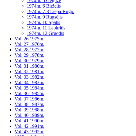
1974m. 5 Gegužė
1974m. 6 Birželis
1974m. 7-8 Liepa-Rugp.
1974m. 9 Rugsėjis
1974m. 10 Spalis
1974m. 11 Lapkritis
1974m. 12 Gruodis
Vol. 26 1975m.
Vol. 27 1976m.
Vol. 28 1977m.
Vol. 29 1978m.
Vol. 30 1979m.
Vol. 31 1980m.
Vol. 32 1981m.
Vol. 33 1982m.
Vol. 34 1983m.
Vol. 35 1984m.
Vol. 36 1985m.
Vol. 37 1986m.
Vol. 38 1987m.
Vol. 39 1988m.
Vol. 40 1989m.
Vol. 41 1990m.
Vol. 42 1991m.
Vol. 43 1992m.