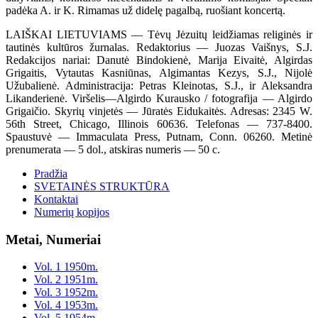
padėka A. ir K. Rimamas už didelę pagalbą, ruošiant koncertą.
LAIŠKAI LIETUVIAMS — Tėvų Jėzuitų leidžiamas religinės ir
tautinės kultūros žurnalas. Redaktorius — Juozas Vaišnys, S.J.
Redakcijos nariai: Danutė Bindokienė, Marija Eivaitė, Algirdas
Grigaitis, Vytautas Kasniūnas, Algimantas Kezys, S.J., Nijolė
Užubalienė. Administracija: Petras Kleinotas, S.J., ir Aleksandra
Likanderienė. Viršelis—Algirdo Kurausko / fotografija — Algirdo
Grigaičio. Skyrių vinjetės — Jūratės Eidukaitės. Adresas: 2345 W.
56th Street, Chicago, Illinois 60636. Telefonas — 737-8400.
Spaustuvė — Immaculata Press, Putnam, Conn. 06260. Metinė
prenumerata — 5 dol., atskiras numeris — 50 c.
Pradžia
SVETAINĖS STRUKTŪRA
Kontaktai
Numerių kopijos
Metai, Numeriai
Vol. 1 1950m.
Vol. 2 1951m.
Vol. 3 1952m.
Vol. 4 1953m.
Vol. 5 1954m.