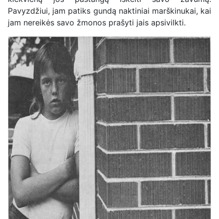
Pavyzdžiui, jam patiks gundą naktiniai marškinukai, kai
jam nereikės savo žmonos prašyti jais apsivilkti.