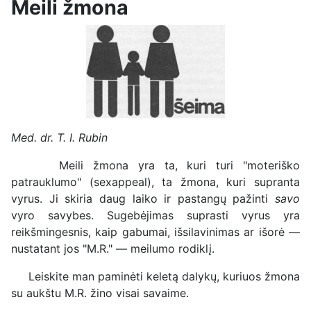
Meili žmona
Med. dr. T. I. Rubin
Meili žmona yra ta, kuri turi "moteriško
patrauklumo" (sexappeal), ta žmona, kuri supranta
vyrus. Ji skiria daug laiko ir pastangų pažinti
savo
vyro savybes. Sugebėjimas suprasti vyrus yra
reikšmingesnis, kaip gabumai, išsilavinimas ar išorė —
nustatant jos "M.R." — meilumo rodiklį.
Leiskite man paminėti keletą dalykų, kuriuos žmona
su aukštu M.R. žino visai savaime.