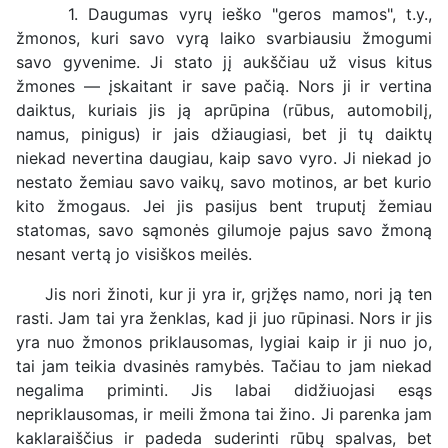
1. Daugumas vyrų ieško "geros mamos", t.y.,
žmonos, kuri savo vyrą laiko svarbiausiu žmogumi
savo gyvenime. Ji stato jį aukščiau už visus kitus
žmones — įskaitant ir save pačią. Nors ji ir vertina
daiktus, kuriais jis ją aprūpina (rūbus, automobilį,
namus, pinigus) ir jais džiaugiasi, bet ji tų daiktų
niekad nevertina daugiau, kaip savo vyro. Ji niekad jo
nestato žemiau savo vaikų, savo motinos, ar bet kurio
kito žmogaus. Jei jis pasijus bent truputį žemiau
statomas, savo sąmonės gilumoje pajus savo žmoną
nesant vertą jo visiškos meilės.
Jis nori žinoti, kur ji yra ir, grįžęs namo, nori ją ten
rasti. Jam tai yra ženklas, kad ji juo rūpinasi. Nors ir jis
yra nuo žmonos priklausomas, lygiai kaip ir ji nuo jo,
tai jam teikia dvasinės ramybės. Tačiau to jam niekad
negalima priminti. Jis labai didžiuojasi esąs
nepriklausomas, ir meili žmona tai žino. Ji parenka jam
kaklaraiščius ir padeda suderinti rūbų spalvas, bet