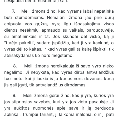
nesijaučia dėl to nustumta į šalį.
7. Meili žmona žino, kad vyrams labai nepatinka
būti stumdomiems. Nemaloni žmona jau prie durų
apipuola vos grįžusį vyrą ilgu išpasakojimu visos
dienos nesėkmių, apmaudo su vaikais, parduotuvėje,
su amatininkais ir t.t. Jos skundai dėl visko, ką ji
"turėjo pakelti", sudaro įspūdžio, kad ji yra kankinė, o
vyras dėl to kaltas, ir kad vyras gali tą kaltę išpirkti, tik
atsisakydamas ko nors mėgstamo.
8. Meili žmona nereikalauja iš savo vyro nieko
negalimo. Ji nepyksta, kad vyras dirba antvalandžius
tuo metu, kai ji laukia iš jo kurios nors dovanos, kurią
jis gali įgyti, tik antvalandžius dirbdamas.
9. Meili žmona gerai žino, kas ji yra, kurios yra
jos stipriosios savybės, kuri yra jos vieta pasaulyje. Ji
yra aukštos nuomonės apie save ir ją perduoda
aplinkai. Trumpai tariant, ji laikoma malonia, o ir ji pati