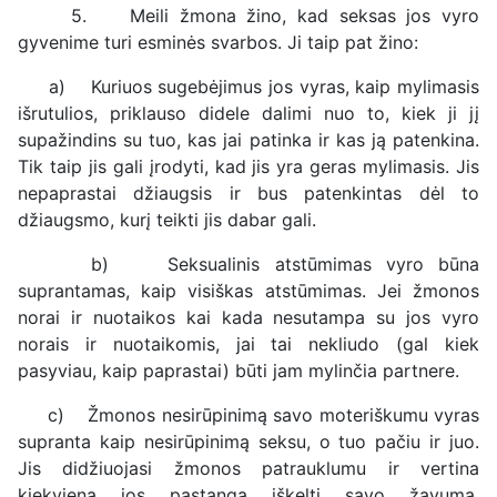
5. Meili žmona žino, kad seksas jos vyro
gyvenime turi esminės svarbos. Ji taip pat žino:
a) Kuriuos sugebėjimus jos vyras, kaip mylimasis
išrutulios, priklauso didele dalimi nuo to, kiek ji jį
supažindins su tuo, kas jai patinka ir kas ją patenkina.
Tik taip jis gali įrodyti, kad jis yra geras mylimasis. Jis
nepaprastai džiaugsis ir bus patenkintas dėl to
džiaugsmo, kurį teikti jis dabar gali.
b) Seksualinis atstūmimas vyro būna
suprantamas, kaip visiškas atstūmimas. Jei žmonos
norai ir nuotaikos kai kada nesutampa su jos vyro
norais ir nuotaikomis, jai tai nekliudo (gal kiek
pasyviau, kaip paprastai) būti jam mylinčia partnere.
c) Žmonos nesirūpinimą savo moteriškumu vyras
supranta kaip nesirūpinimą seksu, o tuo pačiu ir juo.
Jis didžiuojasi žmonos patrauklumu ir vertina
kiekvieną jos pastangą iškelti savo žavumą.