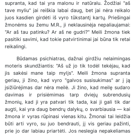
supranta, kad tai yra malonu ir natūralu. Žodžiai "aš
tave myliu" jai reiškia labai daug, bet jai nėra reikalo
juos kasdien girdėti iš vyro tūkstantį kartų. Priešingai
žmonėms su žemu M.R., ji neklausinėja nepaliaujamai:
"Ar aš tau patinku? Ar aš ne gudri?" Meili žmona tiek
pasitiki savimi, kad tokie patvirtinimai jai būna tik retai
reikalingi.
Būdamas psichiatras, dažnai girdžiu nelaimingas
moteris skundžiantis: "Aš už jo tik todėl tekėjau, kad
jis sakėsi mane taip mylįs". Meili žmona supranta
geriau, ji žino, kad vyro "galvos susisukimas" ar į ją
įsižiūrėjimas dar nėra meilė. Ji žino, kad meilę sudaro
davimas ir prisiėmimas tarp dviejų subrendusių
žmonių, kad ji yra patvari tik tada, kai ji gali tik dar
augti, kai yra daug bendrų dalykų, o svarbiausia — kai
žmona ir vyras rūpinasi vienas kitu. Žmonai tai leidžia
būti arti vyro, su juo bendrauti, jį vis geriau pažinti,
prie jo dar labiau priartėti. Jos neslegia nepakeliamas