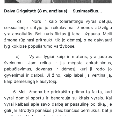
Daiva Grigaitytė (8 m. amžiaus)
Susimąsčius...
d) Nors ir kaip tolerantingu vyras dėtųsi,
seksualinėje srityje jo reikalavimai žmonos atžvilgiu
yra absoliutūs. Bet kuris flirtas jį labai užgauna. Meili
žmona rūpinasi pritraukti tik jo dėmesį, o ne dalyvauti
lyg kokiose populiarumo varžybose.
e) Vyras, lygiai kaip ir moteris, yra jautrus
švelnumui. Jam reikia ir jis mėgsta apkabinimus,
pabučiavimus, dovanas ir dėmesį, kurį ji rodo jo
gyvenimui ir darbui. Ji žino, kaip labai jis vertina ją,
kaip dėmesingą klausytoją.
6. Meili žmona be priekaišto priima tą faktą, kad
vyrai domisi sportu ir bendrauja su kitais vyrais. Kai
vyrai kalbasi apie savo darbą ar pasaulinę politiką, jie
gali jai atrodyti panašūs į žaidžiančius berniukus, bet ji