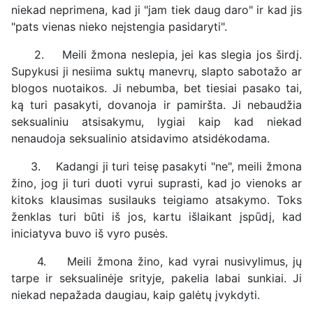
niekad neprimena, kad ji "jam tiek daug daro" ir kad jis
"pats vienas nieko neįstengia pasidaryti".
2. Meili žmona neslepia, jei kas slegia jos širdį.
Supykusi ji nesiima suktų manevrų, slapto sabotažo ar
blogos nuotaikos. Ji nebumba, bet tiesiai pasako tai,
ką turi pasakyti, dovanoja ir pamiršta. Ji nebaudžia
seksualiniu atsisakymu, lygiai kaip kad niekad
nenaudoja seksualinio atsidavimo atsidėkodama.
3. Kadangi ji turi teisę pasakyti "ne", meili žmona
žino, jog ji turi duoti vyrui suprasti, kad jo vienoks ar
kitoks klausimas susilauks teigiamo atsakymo. Toks
ženklas turi būti iš jos, kartu išlaikant įspūdį, kad
iniciatyva buvo iš vyro pusės.
4. Meili žmona žino, kad vyrai nusivylimus, jų
tarpe ir seksualinėje srityje, pakelia labai sunkiai. Ji
niekad nepažada daugiau, kaip galėtų įvykdyti.