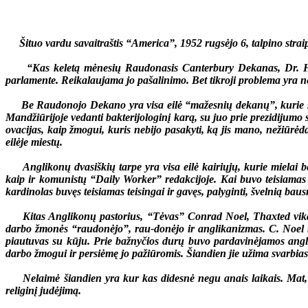
Šituo vardu savaitraštis “America”, 1952 rugsėjo 6, talpino straip
“Kas keletą mėnesių Raudonasis Canterbury Dekanas, Dr. Hewle
parlamente. Reikalaujama jo pašalinimo. Bet tikroji problema yra 
Be Raudonojo Dekano yra visa eilė “mažesnių dekanų”, kurie sėkm
Mandžiūrijoje vedanti bakterijologinį karą, su juo prie prezidijumo
ovacijas, kaip žmogui, kuris nebijo pasakyti, ką jis mano, nežiūrė
eilėje miestų.
Anglikonų dvasiškių tarpe yra visa eilė kairiųjų, kurie mielai ben
kaip ir komunistų “Daily Worker” redakcijoje. Kai buvo teisiamas k
kardinolas buvęs teisiamas teisingai ir gavęs, palyginti, švelnią bau
Kitas Anglikonų pastorius, “Tėvas” Conrad Noel, Thaxted vikaras
darbo žmonės “raudonėjo”, rau-donėjo ir anglikanizmas. C. Noel ma
piautuvas su kūju. Prie bažnyčios durų buvo pardavinėjamos angli
darbo žmogui ir persiėmę jo pažiūromis. Šiandien jie užima svarbia
Nelaimė šiandien yra kur kas didesnė negu anais laikais. Mat, C. 
religinį judėjimą.