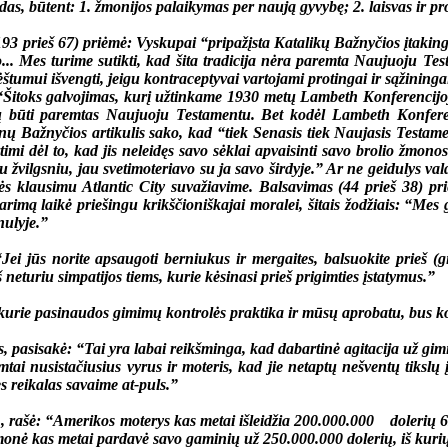
das, būtent: 1. žmonijos palaikymas per naują gyvybę; 2. laisvas ir pr
eš 67) priėmė: Vyskupai “pripažįsta Katalikų Bažnyčios įtakingą s
žio... Mes turime sutikti, kad šita tradicija nėra paremta Naujuoju Te
tumui išvengti, jeigu kontraceptyvai vartojami protingai ir sąžininga
toks galvojimas, kurį užtinkame 1930 metų Lambeth Konferencijoje,
ėtų būti paremtas Naujuoju Testamentu. Bet kodėl Lambeth Konfere
nų Bažnyčios artikulis sako, kad “tiek Senasis tiek Naujasis Testamen
dėl to, kad jis neleidęs savo sėklai apvaisinti savo brolio žmonos
nu žvilgsniu, jau svetimoteriavo su ja savo širdyje.” Ar ne geidulys va
s klausimu Atlantic City suvažiavime. Balsavimas (44 prieš 38) pri
imą laikė priešingu krikščioniškajai moralei, šitais žodžiais: “Mes
nulyje.”
jūs norite apsaugoti berniukus ir mergaites, balsuokite prieš (g
š neturiu simpatijos tiems, kurie kėsinasi prieš prigimties įstatymus.”
rie pasinaudos gimimų kontrolės praktika ir mūsų aprobatu, bus k
sisakė: “Tai yra labai reikšminga, kad dabartinė agitacija už gimim
rimtai nusistačiusius vyrus ir moteris, kad jie netaptų nešventų tiksl
s reikalas savaime at-puls.”
 rašė: “Amerikos moterys kas metai išleidžia 200.000.000 dolerių 6
monė kas metai pardavė savo gaminių už 250.000.000 dolerių, iš kur