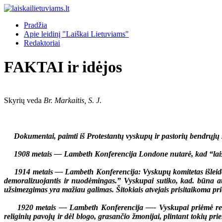
Pradžia
Apie leidinį "Laiškai Lietuviams"
Redaktoriai
FAKTAI ir idėjos
Skyrių veda
Br. Markaitis, S. J.
Dokumentai, paimti iš Protestantų vyskupų ir pastorių bendrųjų su
1908 metais — Lambeth Konferencija Londone nutarė, kad “laisvas 
1914 metais — Lambeth Konferencija: Vyskupų komitetas išleido 
demoralizuojantis ir nuodėmingas.” Vyskupai sutiko, kad. būna atve
užsimezgimas yra mažiau galimas. Šitokiais atvejais prisitaikoma prie 
1920 metais — Lambeth Konferencija —- Vyskupai priėmė rezoliuci
religinių pavojų ir dėl blogo, grasančio žmonijai, plintant tokių pr