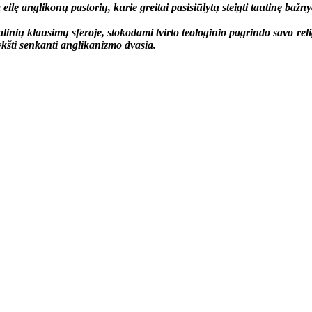
ę anglikonų pastorių, kurie greitai pasisiūlytų steigti tautinę bažny
ių klausimų sferoje, stokodami tvirto teologinio pagrindo savo reli
šykšti senkanti anglikanizmo dvasia.