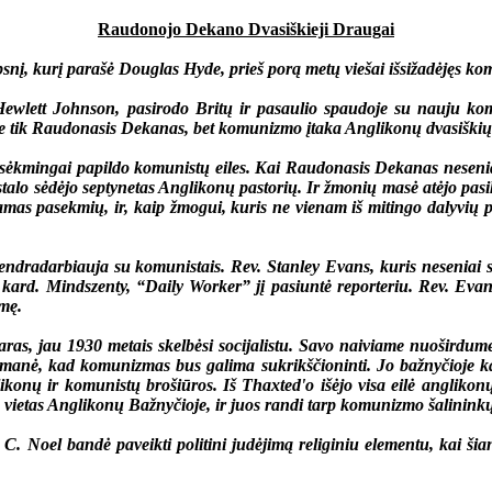
Raudonojo Dekano Dvasiškieji Draugai
snį, kurį parašė Douglas Hyde, prieš porą metų viešai išsižadėjęs ko
tt Johnson, pasirodo Britų ir pasaulio spaudoje su nauju komun
ne tik Raudonasis Dekanas, bet komunizmo įtaka Anglikonų dvasiškių
ingai papildo komunistų eiles. Kai Raudonasis Dekanas neseniai gr
 stalo sėdėjo septynetas Anglikonų pastorių. Ir žmonių masė atėjo pasi
damas pasekmių, ir, kaip žmogui, kuris ne vienam iš mitingo dalyvių 
dradarbiauja su komunistais. Rev. Stanley Evans, kuris neseniai sak
ard. Mindszenty, “Daily Worker” jį pasiuntė reporteriu. Rev. Evans 
smę.
, jau 1930 metais skelbėsi socijalistu. Savo naiviame nuoširdume
nė, kad komunizmas bus galima sukrikščioninti. Jo bažnyčioje kaboj
konų ir komunistų brošiūros. Iš Thaxted'o išėjo visa eilė anglikonų
s vietas Anglikonų Bažnyčioje, ir juos randi tarp komunizmo šalinink
Noel bandė paveikti politini judėjimą religiniu elementu, kai šiand