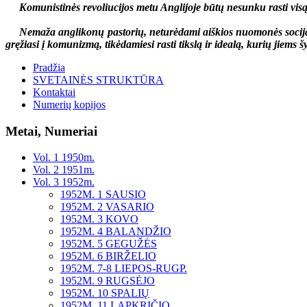
Komunistinės revoliucijos metu Anglijoje būtų nesunku rasti visą eil
Nemaža anglikonų pastorių, neturėdami aiškios nuomonės socijalin
gręžiasi į komunizmą, tikėdamiesi rasti tikslą ir idealą, kurių jiems 
Pradžia
SVETAINĖS STRUKTŪRA
Kontaktai
Numerių kopijos
Metai, Numeriai
Vol. 1 1950m.
Vol. 2 1951m.
Vol. 3 1952m.
1952M. 1 SAUSIO
1952M. 2 VASARIO
1952M. 3 KOVO
1952M. 4 BALANDŽIO
1952M. 5 GEGUŽĖS
1952M. 6 BIRŽELIO
1952M. 7-8 LIEPOS-RUGP.
1952M. 9 RUGSĖJO
1952M. 10 SPALIŲ
1952M. 11 LAPKRIČIO