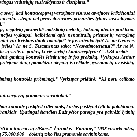
otingas vedusiųjų susivaldymas ir disciplina.”
vorį, kad kontraceptyvų vartojimas visuose atvejuose krikščioniui
stamentu... Jeigu dėl geros dorovinės priežasties lytinis susivaldymas
i.”
 negalėtų pasmerkti mokslinių metodų, taikomų abortų praktikai.
ncijos vyskupai, kalbėdami apie nenatūralių priemonių vartojimą
tai yra Kristaus duoti žmonijai” ir jos orientacijai? Ar ne Genezės
 įsčios? Ar ne S. Testamentas sako: “Nesvetimoteriausi?” Ar ne N.
ldo tų širdis ir protus, kurie vartoja kontraceptyvus?” 1934 metais —
ėmė gimimą kontrolės leistinumą ir jos praktiką. Vyskupas Arthur
 girdėjome daug pamaldžiu plepalų iš celibate gyvenančių dvasiškių,
imimų kontrolės priėmimą).” Vyskupas pridūrė: “Aš nesu celibato
ontraceptyvų pramonės savininkai.”
ų kontrolę pasigirsta dienomis, kurios pasižymi lytiniu palaidumu.
ų įrankiais. Ypatingai šiandien Bažnyčios pareiga yra pabrėžti lytinių
36 kontraceptyvų rūšims.” Žurnalas “Fortune,” 1938 vasario mėn.,
ių 75.000.000 dolerių teko šios pramonės savininkams.