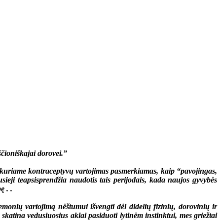
ioniškajai dorovei.”
uriame kontraceptyvų vartojimas pasmerkiamas, kaip “pavojingas,
sieji teapsisprendžia naudotis tais perijodais, kada naujos gyvybės
ę . .
ių vartojimą nėštumui išvengti dėl didelių fizinių, dorovinių ir
skatina vedusiuosius aklai pasiduoti lytinėm instinktui, mes griežtai