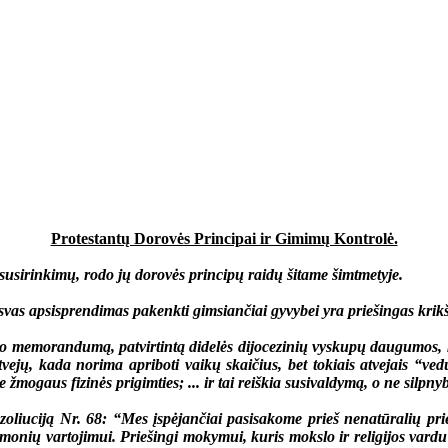
Protestantų Dorovės Principai ir Gimimų Kontrolė.
sirinkimų, rodo jų dorovės principų raidų šitame šimtmetyje.
apsisprendimas pakenkti gimsiančiai gyvybei yra priešingas krikšč
memorandumą, patvirtintą didelės dijocezinių vyskupų daugumos, k
jų, kada norima apriboti vaikų skaičius, bet tokiais atvejais “vedu
žmogaus fizinės prigimties; ... ir tai reiškia susivaldymą, o ne silpnyb
ją Nr. 68: “Mes įspėjančiai pasisakome prieš nenatūralių priemon
iemonių vartojimui. Priešingi mokymui, kuris mokslo ir religijos vardu 