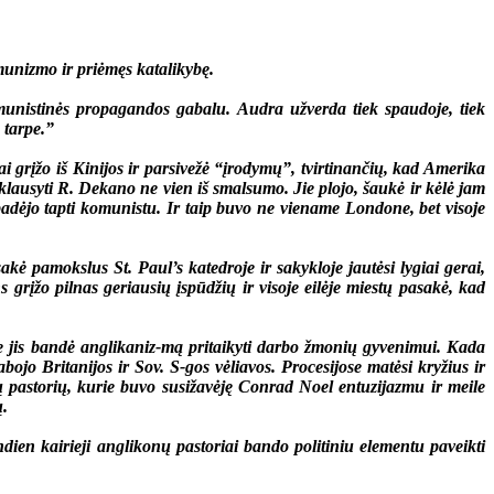
munizmo ir priėmęs katalikybę.
istinės propagandos gabalu. Audra užverda tiek spaudoje, tiek
 tarpe.”
įžo iš Kinijos ir parsivežė “įrodymų”, tvirtinančių, kad Amerika
klausyti R. Dekano ne vien iš smalsumo. Jie plojo, šaukė ir kėlė jam
padėjo tapti komunistu. Ir taip buvo ne viename Londone, bet visoje
ė pamokslus St. Paul’s katedroje ir sakykloje jautėsi lygiai gerai,
grįžo pilnas geriausių įspūdžių ir visoje eilėje miestų pasakė, kad
 jis bandė anglikaniz-mą pritaikyti darbo žmonių gyvenimui. Kada
o Britanijos ir Sov. S-gos vėliavos. Procesijose matėsi kryžius ir
 pastorių, kurie buvo susižavėję Conrad Noel entuzijazmu ir meile
ų.
ien kairieji anglikonų pastoriai bando politiniu elementu paveikti