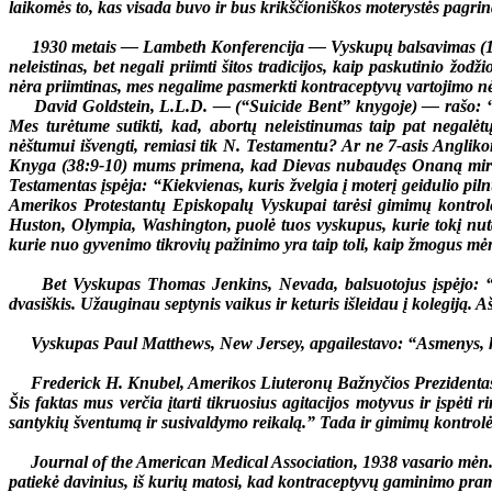
laikomės to, kas visada buvo ir bus krikščioniškos moterystės pagrin
1930 metais — Lambeth Konferencija — Vyskupų balsavimas (193 pri
neleistinas, bet negali priimti šitos tradicijos, kaip paskutinio žod
nėra priimtinas, mes negalime pasmerkti kontraceptyvų vartojimo nėš
David Goldstein, L.L.D. — (“Suicide Bent” knygoje) — rašo: “Ši
Mes turėtume sutikti, kad, abortų neleistinumas taip pat negal
nėštumui išvengti, remiasi tik N. Testamentu? Ar ne 7-asis Angliko
Knyga (38:9-10) mums primena, kad Dievas nubaudęs Onaną mirtimi 
Testamentas įspėja: “Kiekvienas, kuris žvelgia į moterį geidulio pil
Amerikos Protestantų Episkopalų Vyskupai tarėsi gimimų kontrolė
Huston, Olympia, Washington, puolė tuos vyskupus, kurie tokį nutar
kurie nuo gyvenimo tikrovių pažinimo yra taip toli, kaip žmogus mė
Bet Vyskupas Thomas Jenkins, Nevada, balsuotojus įspėjo: “Jei 
dvasiškis. Užauginau septynis vaikus ir keturis išleidau į kolegiją. A
Vyskupas Paul Matthews, New Jersey, apgailestavo: “Asmenys, ku
Frederick H. Knubel, Amerikos Liuteronų Bažnyčios Prezidentas, pa
Šis faktas mus verčia įtarti tikruosius agitacijos motyvus ir įspėti 
santykių šventumą ir susivaldymo reikalą.” Tada ir gimimų kontrolė
Journal of the American Medical Association, 1938 vasario mėn.,
patiekė davinius, iš kurių matosi, kad kontraceptyvų gaminimo pra