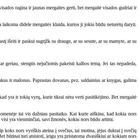
ados ragina ir jaunas mergaites gerti, bet mergaitė visados gudriai ir
 laikoma didele mergaitės klaida, kurios ji jokiu būdu neturėtų daryti.
į išeiti ir paskui sugrįžk su drauge, ar su sesute, ar su mamyte, ar su
 geriau, stengtis nejučiomis pakeisti kalbos temą. Jei tas nepadeda,
nkus ir malonus. Paprastas dovanas, pvz. saldainius ar knygas, galima
 yra ir tokių vyrų, kurie tikrai nėra verti pasitikėjimo. Bet mergaitė
menėje tai vis dažniau pasitaiko. Kai kurie aiškina, kad kokia nors
g visi yra vienminčiai, savi žmonės, kokiu nors būdu artimi.
 koks nors vyriškis ateina į svečius, tai motina, įėjus dukrai į svečių
Bet būtinai turi atsistoti, jeigu yra pristatoma dvasiškiui ar kokiam nors