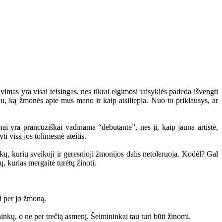
 yra visai teisingas, nes tikrai elgimosi taisyklės padeda išvengti
arbu, ką žmonės apie mus mano ir kaip atsiliepia. Nuo to priklausys, ar
 yra prancūziškai vadinama “debutante”, nes ji, kaip jauna artistė,
i visa jos tolimesnė ateitis.
, kurių sveikoji ir geresnioji žmonijos dalis netoleruoja. Kodėl? Gal
, kurias mergaitė turėtų žinoti.
i per jo žmoną.
kų, o ne per trečią asmenį. Šeimininkai tau turi būti žinomi.