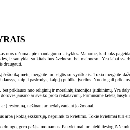
YRAIS
 nors rašoma apie mandagumo taisykles. Manome, kad toks pageidavimas
sykles, ir santykiai su kitais bus švelnesni bei malonesni. Yra labai sv
s draugauti.
ioliką metų mergaitė turi elgtis su vyriškiais. Tokia mergaitė dažnai
ausys, kaip ji pasirodys, kaip ją publika įvertins. Nuo to gali priklausyt
t priklauso nuo religinių ir moralinių žmonijos įsitikinimų. Yra dalykų
os dorovės jausmo ar sveiko proto reikalavimų. Priminsime keletą taisyklių
r į restoraną, nežinant ar nedalyvaujant jo žmonai.
 arba į kokią ekskursiją, nepriimk to kvietimo. Tokie kvietimai turi eit
augo, gero pažįstamo namus. Pakvietimai turi ateiti tiesiog iš šeiminin