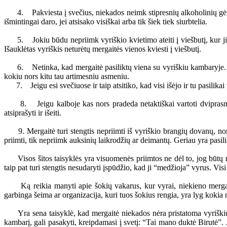
4. Pakviesta į svečius, niekados neimk stipresnių alkoholinių gėrimų,
išmintingai daro, jei atsisako visiškai arba tik šiek tiek siurbtelia.
5. Jokiu būdu nepriimk vyriškio kvietimo ateiti į viešbutį, kur jis bū
Išauklėtas vyriškis neturėtų mergaitės vienos kviesti į viešbutį.
6. Netinka, kad mergaitė pasiliktų viena su vyriškiu kambaryje. Jeigu 
kokiu nors kitu tau artimesniu asmeniu.
7. Jeigu esi svečiuose ir taip atsitiko, kad visi išėjo ir tu pasilikai vi
8. Jeigu kalboje kas nors pradeda netaktiškai vartoti dviprasmiškus
atsiprašyti ir išeiti.
9. Mergaitė turi stengtis nepriimti iš vyriškio brangių dovanų, nors
priimti, tik nepriimk auksinių laikrodžių ar deimantų. Geriau yra pasili
Visos šitos taisyklės yra visuomenės priimtos ne dėl to, jog būtų man
taip pat turi stengtis nesudaryti įspūdžio, kad ji “medžioja” vyrus. Vis
Ką reikia manyti apie šokių vakarus, kur vyrai, niekieno mergaitei
garbinga šeima ar organizacija, kuri tuos šokius rengia, yra lyg kokia
Yra sena taisyklė, kad mergaitė niekados nėra pristatoma vyriškiui, iš
kambarį, gali pasakyti, kreipdamasi į svetį: “Tai mano duktė Birutė”. Jei