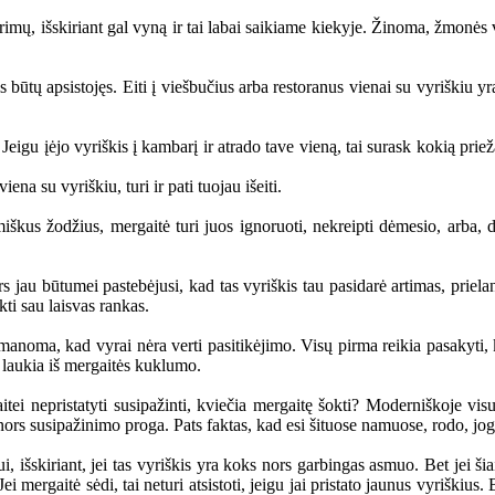
 išskiriant gal vyną ir tai labai saikiame kiekyje. Žinoma, žmonės vis
tų apsistojęs. Eiti į viešbučius arba restoranus vienai su vyriškiu yra
įėjo vyriškis į kambarį ir atrado tave vieną, tai surask kokią priežast
ena su vyriškiu, turi ir pati tuojau išeiti.
 žodžius, mergaitė turi juos ignoruoti, nekreipti dėmesio, arba, dar
 jau būtumei pastebėjusi, kad tas vyriškis tau pasidarė artimas, priela
kti sau laisvas rankas.
oma, kad vyrai nėra verti pasitikėjimo. Visų pirma reikia pasakyti, kad
i laukia iš mergaitės kuklumo.
 nepristatyti susipažinti, kviečia mergaitę šokti? Moderniškoje visuo
 nors susipažinimo proga. Pats faktas, kad esi šituose namuose, rodo, jo
skiriant, jei tas vyriškis yra koks nors garbingas asmuo. Bet jei šiaip
 mergaitė sėdi, tai neturi atsistoti, jeigu jai pristato jaunus vyriškius. 