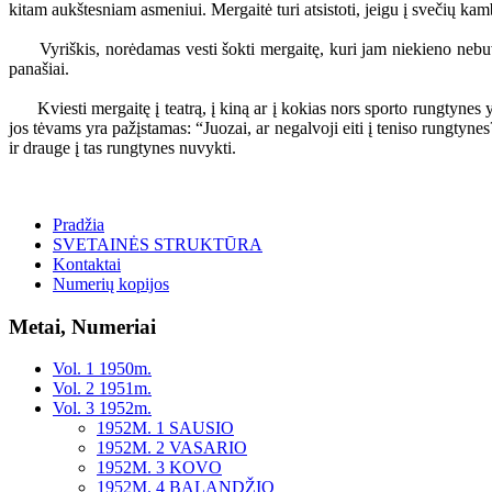
kitam aukštesniam asmeniui. Mergaitė turi atsistoti, jeigu į svečių ka
Vyriškis, norėdamas vesti šokti mergaitę, kuri jam niekieno nebuvo pr
panašiai.
Kviesti mergaitę į teatrą, į kiną ar į kokias nors sporto rungtynes yr
jos tėvams yra pažįstamas: “Juozai, ar negalvoji eiti į teniso rungtynes
ir drauge į tas rungtynes nuvykti.
Pradžia
SVETAINĖS STRUKTŪRA
Kontaktai
Numerių kopijos
Metai, Numeriai
Vol. 1 1950m.
Vol. 2 1951m.
Vol. 3 1952m.
1952M. 1 SAUSIO
1952M. 2 VASARIO
1952M. 3 KOVO
1952M. 4 BALANDŽIO