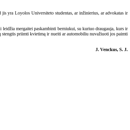
is yra Loyolos Universiteto studentas, ar inžinierius, ar advokatas ir
i leidžia mergaitei paskambinti berniukui, su kuriuo draugauja, kurs ir
 stengtis priimti kvietimą ir nueiti ar automobiliu nuvažiuoti jos paimti
J. Venckus, S. J.