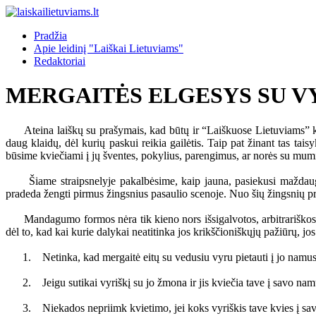
Pradžia
Apie leidinį "Laiškai Lietuviams"
Redaktoriai
MERGAITĖS ELGESYS SU V
Ateina laiškų su prašymais, kad būtų ir “Laiškuose Lietuviams” kas
daug klaidų, dėl kurių paskui reikia gailėtis. Taip pat žinant tas tai
būsime kviečiami į jų šventes, pokylius, parengimus, ar norės su mumi
Šiame straipsnelyje pakalbėsime, kaip jauna, pasiekusi maždaug šeš
pradeda žengti pirmus žingsnius pasaulio scenoje. Nuo šių žingsnių prikl
Mandagumo formos nėra tik kieno nors išsigalvotos, arbitrariškos, be
dėl to, kad kai kurie dalykai neatitinka jos krikščioniškųjų pažiūrų, j
1. Netinka, kad mergaitė eitų su vedusiu vyru pietauti į jo namus a
2. Jeigu sutikai vyriškį su jo žmona ir jis kviečia tave į savo namus
3. Niekados nepriimk kvietimo, jei koks vyriškis tave kvies į savo dr