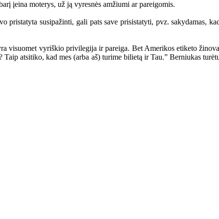
mbarį įeina moterys, už ją vyresnės amžiumi ar pareigomis.
istatyta susipažinti, gali pats save prisistatyti, pvz. sakydamas, kad j
a visuomet vyriškio privilegija ir pareiga. Bet Amerikos etiketo žinova
? Taip atsitiko, kad mes (arba aš) turime bilietą ir Tau.” Berniukas turėtų