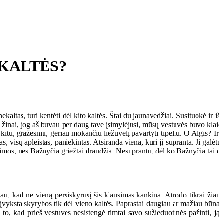
 KALTĖS?
tas, turi kentėti dėl kito kaltės. Štai du jaunavedžiai. Susituokė ir iš
 žinai, jog aš buvau per daug tave įsimylėjusi, mūsų vestuvės buvo klaida
itu, gražesniu, geriau mokančiu liežuvėlį pavartyti tipeliu. O Algis? I
, visų apleistas, paniekintas. Atsiranda viena, kuri jį supranta. Ji galėtų 
eimos, nes Bažnyčia griežtai draudžia. Nesuprantu, dėl ko Bažnyčia tai dr
, kad ne vieną persiskyrusį šis klausimas kankina. Atrodo tikrai žiau
a įvyksta skyrybos tik dėl vieno kaltės. Paprastai daugiau ar mažiau būna 
l to, kad prieš vestuves nesistengė rimtai savo sužieduotinės pažinti, 