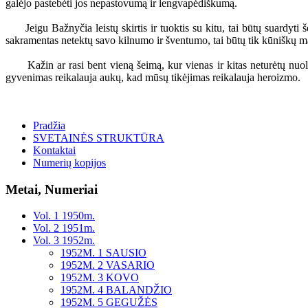
galėjo pastebėti jos nepastovumą ir lengvapėdiškumą.
Jeigu Bažnyčia leistų skirtis ir tuoktis su kitu, tai būtų suardyti 
sakramentas netektų savo kilnumo ir šventumo, tai būtų tik kūniškų 
Kažin ar rasi bent vieną šeimą, kur vienas ir kitas neturėtų nuolat 
gyvenimas reikalauja aukų, kad mūsų tikėjimas reikalauja heroizmo.
Pradžia
SVETAINĖS STRUKTŪRA
Kontaktai
Numerių kopijos
Metai, Numeriai
Vol. 1 1950m.
Vol. 2 1951m.
Vol. 3 1952m.
1952M. 1 SAUSIO
1952M. 2 VASARIO
1952M. 3 KOVO
1952M. 4 BALANDŽIO
1952M. 5 GEGUŽĖS