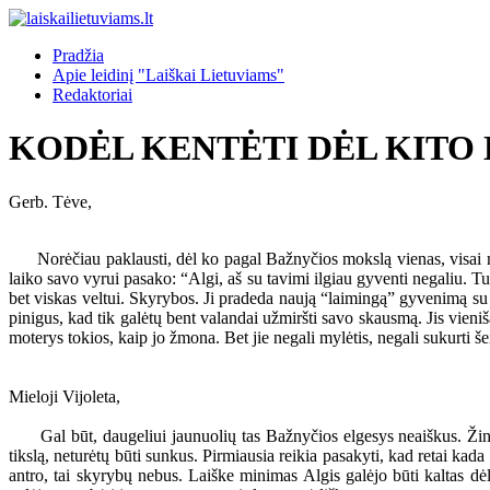
Pradžia
Apie leidinį "Laiškai Lietuviams"
Redaktoriai
KODĖL KENTĖTI DĖL KITO
Gerb. Tėve,
Norėčiau paklausti, dėl ko pagal Bažnyčios mokslą vienas, visai nekal
laiko savo vyrui pasako: “Algi, aš su tavimi ilgiau gyventi negaliu. Tu
bet viskas veltui. Skyrybos. Ji pradeda naują “laimingą” gyvenimą su k
pinigus, kad tik galėtų bent valandai užmiršti savo skausmą. Jis vienišas
moterys tokios, kaip jo žmona. Bet jie negali mylėtis, negali sukurti š
Mieloji Vijoleta,
Gal būt, daugeliui jaunuolių tas Bažnyčios elgesys neaiškus. Žinau
tikslą, neturėtų būti sunkus. Pirmiausia reikia pasakyti, kad retai kad
antro, tai skyrybų nebus. Laiške minimas Algis galėjo būti kaltas dė