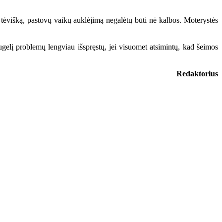
 tėvišką, pastovų vaikų auklėjimą negalėtų būti nė kalbos. Moterystės
ugelį problemų lengviau išspręstų, jei visuomet atsimintų, kad šeimos
Redaktorius