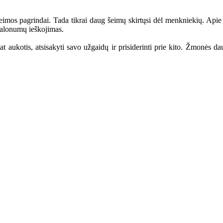
šeimos pagrindai. Tada tikrai daug šeimų skirtųsi dėl menkniekių. Apie
malonumų ieškojimas.
aukotis, atsisakyti savo užgaidų ir prisiderinti prie kito. Žmonės da