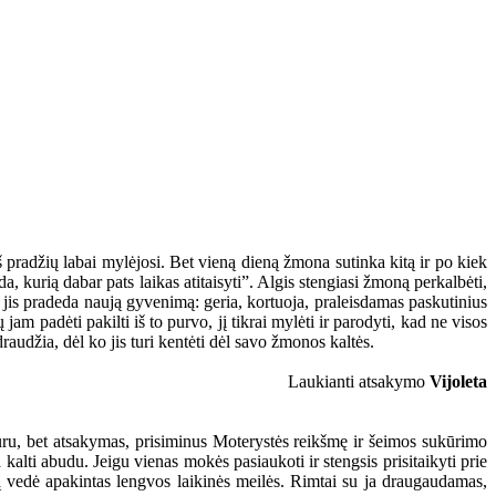
 pradžių labai mylėjosi. Bet vieną dieną žmona sutinka kitą ir po kiek
, kurią dabar pats laikas atitaisyti”. Algis stengiasi žmoną perkalbėti,
r jis pradeda naują gyvenimą: geria, kortuoja, praleisdamas paskutinius
jam padėti pakilti iš to purvo, jį tikrai mylėti ir parodyti, kad ne visos
audžia, dėl ko jis turi kentėti dėl savo žmonos kaltės.
Laukianti atsakymo
Vijoleta
ru, bet atsakymas, prisiminus Moterystės reikšmę ir šeimos sukūrimo
kalti abudu. Jeigu vienas mokės pasiaukoti ir stengsis prisitaikyti prie
ją vedė apakintas lengvos laikinės meilės. Rimtai su ja draugaudamas,