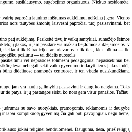
rkingumo, susiklausymo, sugebėjimo organizuotis. Niekuo nesidomėta,
įvairių papročių jaunimo mišrumas auklėjimui neišeina į gera. Vienos
rios nors tautybės žmonių laisvesni papročiai tuoj pasisavinami, bet
 patį auklėjimą. Pasikeitė tėvų ir vaikų santykiai, sumažėjo šeimos
auklėtojų įtakos, ir jam pasidarė vis mažiau beįdomios auklėjamosios v
iekiami tik iš tradicijos ar prievartos ir tik tiek, kiek būtina — iki
gogišku požiūriu — tai didelis nuostolis.
ikeitimu vėl neprasidės tolimesni pedagoginiai nepasisekimai bei
ikūrę tėvai nebegali sekti vaikų gyvenimo ir daryti jiems įtakos todėl,
a būna dideliuose pramonės centruose, ir ten visada nusiskundžiama
rauge jam yra naujų galimybių pasisavinti ir daug ko neigiama. Toks
tie patys, ir jų pastangos siekti ko nors gera visur panašios. Tačiau,
judrumas su savo nuotykiais, pramogomis, reklamomis ir daugybe
ų ir labai komplikuotą gyvenimą čia gali būti pavojingiau, negu tiems,
klauso jokiai religinei bendruomenei. Dauguma, tiesa, prieš religiją