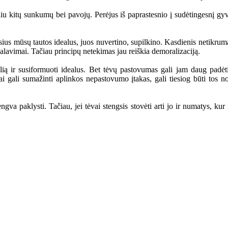
kitų sunkumų bei pavojų. Perėjus iš paprastesnio į sudėtingesnį gyve
mūsų tautos idealus, juos nuvertino, supilkino. Kasdienis netikrumas
kalavimai. Tačiau principų netekimas jau reiškia demoralizaciją.
r susiformuoti idealus. Bet tėvų pastovumas gali jam daug padėti. 
mai gali sumažinti aplinkos nepastovumo įtakas, gali tiesiog būti tos 
klysti. Tačiau, jei tėvai stengsis stovėti arti jo ir numatys, kur ir 