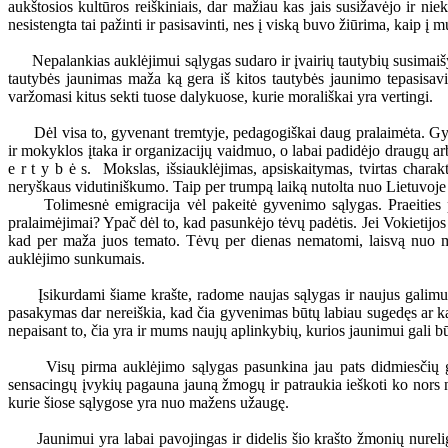
aukštosios kultūros reiškiniais, dar mažiau kas jais susižavėjo ir
nesistengta tai pažinti ir pasisavinti, nes į viską buvo žiūrima, kaip į
Nepalankias auklėjimui sąlygas sudaro ir įvairių tautybių susimaišy
tautybės jaunimas maža ką gera iš kitos tautybės jaunimo tepasisavi
varžomasi kitus sekti tuose dalykuose, kurie morališkai yra vertingi.
Dėl visa to, gyvenant tremtyje, pedagogiškai daug pralaimėta. Gyve
ir mokyklos įtaka ir organizacijų vaidmuo, o labai padidėjo draugų ar
e r t y b ė s. Mokslas, išsiauklėjimas, apsiskaitymas, tvirtas charak
neryškaus vidutiniškumo. Taip per trumpą laiką nutolta nuo Lietuvoje 
Tolimesnė emigracija vėl pakeitė gyvenimo sąlygas. Praeities pa
pralaimėjimai? Ypač dėl to, kad pasunkėjo tėvų padėtis. Jei Vokietijos
kad per maža juos temato. Tėvų per dienas nematomi, laisvą nuo mo
auklėjimo sunkumais.
Įsikurdami šiame krašte, radome naujas sąlygas ir naujus galimumus
pasakymas dar nereiškia, kad čia gyvenimas būtų labiau sugedęs ar kad
nepaisant to, čia yra ir mums naujų aplinkybių, kurios jaunimui gali būt
Visų pirma auklėjimo sąlygas pasunkina jau pats didmiesčių gy
sensacingų įvykių pagauna jauną žmogų ir patraukia ieškoti ko nors ne
kurie šiose sąlygose yra nuo mažens užaugę.
Jaunimui yra labai pavojingas ir didelis šio krašto žmonių nureligė