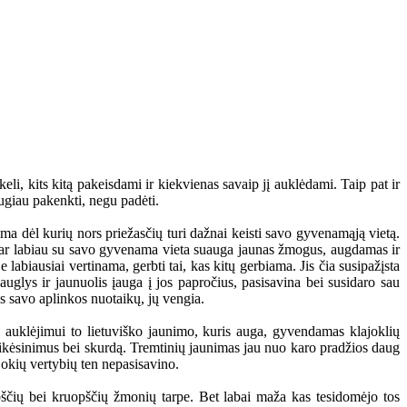
, kits kitą pakeisdami ir kiekvienas savaip jį auklėdami. Taip pat ir
ugiau pakenkti, negu padėti.
dėl kurių nors priežasčių turi dažnai keisti savo gyvenamąją vietą.
 Dar labiau su savo gyvenama vieta suauga jaunas žmogus, augdamas ir
labiausiai vertinama, gerbti tai, kas kitų gerbiama. Jis čia susipažįsta
uglys ir jaunuolis įauga į jos papročius, pasisavina bei susidaro sau
s savo aplinkos nuotaikų, jų vengia.
uklėjimui to lietuviško jaunimo, kuris auga, gyvendamas klajoklių
asikėsinimus bei skurdą. Tremtinių jaunimas jau nuo karo pradžios daug
okių vertybių ten nepasisavino.
bščių bei kruopščių žmonių tarpe. Bet labai maža kas tesidomėjo tos