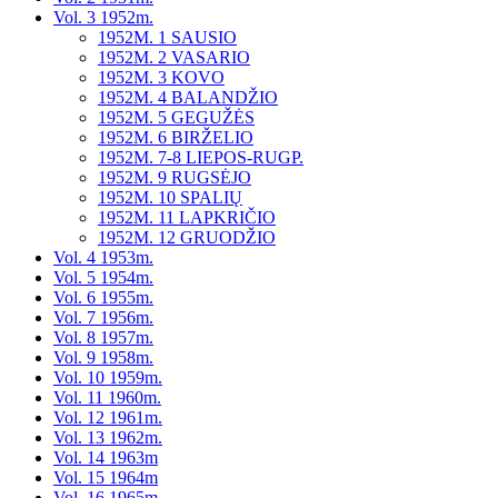
Vol. 3 1952m.
1952M. 1 SAUSIO
1952M. 2 VASARIO
1952M. 3 KOVO
1952M. 4 BALANDŽIO
1952M. 5 GEGUŽĖS
1952M. 6 BIRŽELIO
1952M. 7-8 LIEPOS-RUGP.
1952M. 9 RUGSĖJO
1952M. 10 SPALIŲ
1952M. 11 LAPKRIČIO
1952M. 12 GRUODŽIO
Vol. 4 1953m.
Vol. 5 1954m.
Vol. 6 1955m.
Vol. 7 1956m.
Vol. 8 1957m.
Vol. 9 1958m.
Vol. 10 1959m.
Vol. 11 1960m.
Vol. 12 1961m.
Vol. 13 1962m.
Vol. 14 1963m
Vol. 15 1964m
Vol. 16 1965m