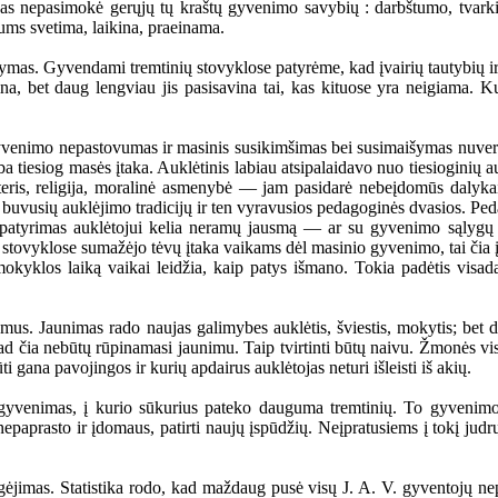
 niekas nepasimokė gerųjų tų kraštų gyvenimo savybių : darbštumo, tva
 mums svetima, laikina, praeinama.
mas. Gyvendami tremtinių stovyklose patyrėme, kad įvairių tautybių ir 
na, bet daug lengviau jis pasisavina tai, kas kituose yra neigiama. Ku
nimo nepastovumas ir masinis susikimšimas bei susimaišymas nuvertino
ba tiesiog masės įtaka. Auklėtinis labiau atsipalaidavo nuo tiesioginių 
teris, religija, moralinė asmenybė — jam pasidarė nebeįdomūs dalykai, s
buvusių auklėjimo tradicijų ir ten vyravusios pedagoginės dvasios. Peda
tyrimas auklėtojui kelia neramų jausmą — ar su gyvenimo sąlygų pas
 stovyklose sumažėjo tėvų įtaka vaikams dėl masinio gyvenimo, tai čia įs
kyklos laiką vaikai leidžia, kaip patys išmano. Tokia padėtis visad
. Jaunimas rado naujas galimybes auklėtis, šviestis, mokytis; bet d
 čia nebūtų rūpinamasi jaunimu. Taip tvirtinti būtų naivu. Žmonės visur 
i gana pavojingos ir kurių apdairus auklėtojas neturi išleisti iš akių.
venimas, į kurio sūkurius pateko dauguma tremtinių. To gyvenimo 
paprasto ir įdomaus, patirti naujų įspūdžių. Neįpratusiems į tokį judr
jimas. Statistika rodo, kad maždaug pusė visų J. A. V. gyventojų nepri