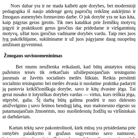
Nors dabar yra ir ne mada kalbėti apie dorybes, bet modernioji
pedagogika iš naujo atidengė gerų papročių reikšmę auklėjimo ir
žmogaus asmenybės formavimo darbe. O juk dorybė yra ne kas kita,
kaip įsigytas geras įprotis. Tik mes katalikai prie žemiškų motyvų
įsigyti ir praktikuoti gerus įpročius dar pridedame ir viršgamtinių
motyvų, užtat tuos įpročius vadiname dorybės vardu. Taip mes juos
lyg pakrikštijame, sukilniname ir už juos įsigyjame daug nuopelnų
amžinam gyvenimui.
Žmogaus suvisuomeninimas
Bet mums neužtenka reikalauti, kad būtų atstatytos mūsų
pažeistos teisės tik retkarčiais užsiliepsnojančiais teisingumo
jausmais ar žavėtis socialinės meilės šūkiais. Reikia persiimti
socialinio teisingumo bei meilės dvasia ir nuolatine praktika padaryti
ją pastovia krikščioniškąja dorybe, savo ir kitų dvasine jėga. Tai
gerai nusako ir lotyniškas dorybės vardas — virtus, kurs reiškia jėga,
stiprybė, galia. Šį darbą būtų galima pradėti ir nuo didesnio
atsižvelgimo į savo šeimos bendrąjį labą, nuo malonesnio elgesio su
patarnaujančiais žmonėmis, nuo nuoširdesnių žodžių su viršininkais
ar darbdaviais.
Kartais tektų save pakontroliuoti, kiek mūsų yra prisidedama prie
ramybės palaikymo ir gražaus sugyvenimo savo namuose,