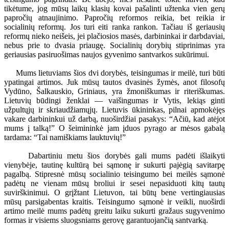
tikėtume, jog mūsų laikų klasių kovai pašalinti užtenka vien gerų
papročių atnaujinimo. Papročių reformos reikia, bet reikia ir
socialinių reformų. Jos turi eiti ranka rankon. Tačiau iš geriausių
reformų nieko neišeis, jei plačiosios masės, darbininkai ir darbdaviai,
nebus prie to dvasia priaugę. Socialinių dorybių stiprinimas yra
geriausias pasiruošimas naujos gyvenimo santvarkos sukūrimui.
Mums lietuviams šios dvi dorybės, teisingumas ir meilė, turi būti
ypatingai artimos. Juk mūsų tautos dvasinės žymės, anot filosofų
Vydūno, Šalkauskio, Griniaus, yra žmoniškumas ir riteriškumas.
Lietuvių būdingi ženklai — vaišingumas ir Vytis, lekiąs ginti
užpultųjų ir skriaudžiamųjų. Lietuvis ūkininkas, pilnai apmokėjęs
vakare darbininkui už darbą, nuoširdžiai pasakys: “Ačiū, kad atėjot
mums į talką!” O šeimininkė jam įduos pyrago ar mėsos gabalą
tardama: “Tai namiškiams lauktuvių!”
Dabartiniu metu šios dorybės gali mums padėti išlaikyti
vienybėje, tautinę kultūrą bei sąmonę ir sukurti pajėgią savitarpę
pagalbą. Stipresnė mūsų socialinio teisingumo bei meilės sąmonė
padėtų ne vienam mūsų broliui ir sesei nepasiduoti kitų tautų
suvirškinimui. O grįžtant Lietuvon, tai būtų bene vertingiausias
mūsų parsigabentas kraitis. Teisingumo sąmonė ir veikli, nuoširdi
artimo meilė mums padėtų greitu laiku sukurti gražaus sugyvenimo
formas ir visiems sluogsniams gerovę garantuojančią santvarką.