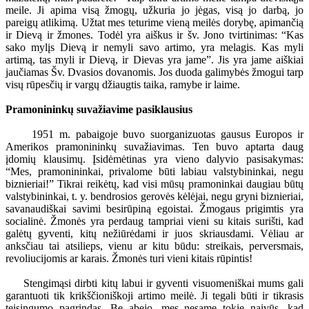
meile. Ji apima visą žmogų, užkuria jo jėgas, visą jo darbą, jo
pareigų atlikimą. Užtat mes teturime vieną meilės dorybę, apimančią
ir Dievą ir žmones. Todėl yra aiškus ir šv. Jono tvirtinimas: “Kas
sako mylįs Dievą ir nemyli savo artimo, yra melagis. Kas myli
artimą, tas myli ir Dievą, ir Dievas yra jame”. Jis yra jame aiškiai
jaučiamas Šv. Dvasios dovanomis. Jos duoda galimybės žmogui tarp
visų rūpesčių ir vargų džiaugtis taika, ramybe ir laime.
Pramonininkų suvažiavime pasiklausius
1951 m. pabaigoje buvo suorganizuotas gausus Europos ir
Amerikos pramonininkų suvažiavimas. Ten buvo aptarta daug
įdomių klausimų. Įsidėmėtinas yra vieno dalyvio pasisakymas:
“Mes, pramonininkai, privalome būti labiau valstybininkai, negu
biznieriai!” Tikrai reikėtų, kad visi mūsų pramoninkai daugiau būtų
valstybininkai, t. y. bendrosios gerovės kėlėjai, negu gryni biznieriai,
savanaudiškai savimi besirūpiną egoistai. Žmogaus prigimtis yra
socialinė. Žmonės yra perdaug tampriai vieni su kitais surišti, kad
galėtų gyventi, kitų nežiūrėdami ir juos skriausdami. Vėliau ar
anksčiau tai atsilieps, vienu ar kitu būdu: streikais, perversmais,
revoliucijomis ar karais. Žmonės turi vieni kitais rūpintis!
Stengimąsi dirbti kitų labui ir gyventi visuomeniškai mums gali
garantuoti tik krikščioniškoji artimo meilė. Ji tegali būti ir tikrasis
teisingumo pagrindas. Be abejo, mes nesame tokie naivūs, kad