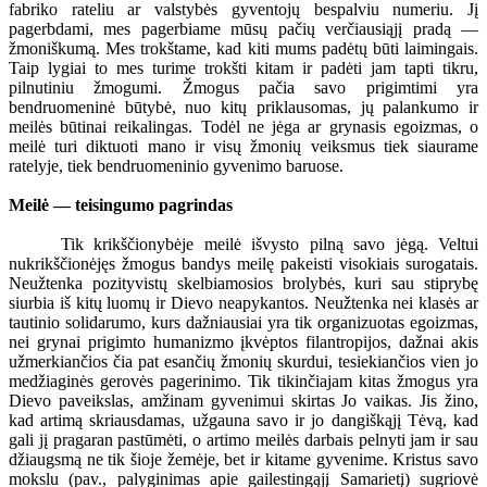
fabriko rateliu ar valstybės gyventojų bespalviu numeriu. Jį
pagerbdami, mes pagerbiame mūsų pačių verčiausiąjį pradą —
žmoniškumą. Mes trokštame, kad kiti mums padėtų būti laimingais.
Taip lygiai to mes turime trokšti kitam ir padėti jam tapti tikru,
pilnutiniu žmogumi. Žmogus pačia savo prigimtimi yra
bendruomeninė būtybė, nuo kitų priklausomas, jų palankumo ir
meilės būtinai reikalingas. Todėl ne jėga ar grynasis egoizmas, o
meilė turi diktuoti mano ir visų žmonių veiksmus tiek siaurame
ratelyje, tiek bendruomeninio gyvenimo baruose.
Meilė — teisingumo pagrindas
Tik krikščionybėje meilė išvysto pilną savo jėgą. Veltui
nukrikščionėjęs žmogus bandys meilę pakeisti visokiais surogatais.
Neužtenka pozityvistų skelbiamosios brolybės, kuri sau stiprybę
siurbia iš kitų luomų ir Dievo neapykantos. Neužtenka nei klasės ar
tautinio solidarumo, kurs dažniausiai yra tik organizuotas egoizmas,
nei grynai prigimto humanizmo įkvėptos filantropijos, dažnai akis
užmerkiančios čia pat esančių žmonių skurdui, tesiekiančios vien jo
medžiaginės gerovės pagerinimo. Tik tikinčiajam kitas žmogus yra
Dievo paveikslas, amžinam gyvenimui skirtas Jo vaikas. Jis žino,
kad artimą skriausdamas, užgauna savo ir jo dangiškąjį Tėvą, kad
gali jį pragaran pastūmėti, o artimo meilės darbais pelnyti jam ir sau
džiaugsmą ne tik šioje žemėje, bet ir kitame gyvenime. Kristus savo
mokslu (pav., palyginimas apie gailestingąjį Samarietį) sugriovė