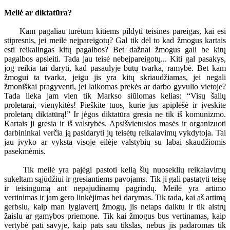
Meilė ar diktatūra?
Kam pagaliau turėtum kitiems pildyti teisines pareigas, kai esi
stipresnis, jei meilė neįpareigotų? Gal tik dėl to kad žmogus kartais
esti reikalingas kitų pagalbos? Bet dažnai žmogus gali be kitų
pagalbos apsieiti. Tada jau teisė nebeįpareigotų... Kiti gal pasakys,
jog reikia tai daryti, kad pasaulyje būtų tvarka, ramybė. Bet kam
žmogui ta tvarka, jeigu jis yra kitų skriaudžiamas, jei negali
žmoniškai pragyventi, jei laikomas prekės ar darbo gyvulio vietoje?
Tada lieka jam vien tik Markso siūlomas kelias: “Visų šalių
proletarai, vienykitės! Pieškite tuos, kurie jus apiplėšė ir įveskite
proletarų diktatūrą!” Ir jėgos diktatūra gresia ne tik iš komunizmo.
Kartais ji gresia ir iš valstybės. Apsišvietusios masės ir organizuoti
darbininkai verčia ją pasidaryti jų teisėtų reikalavimų vykdytoja. Tai
jau įvyko ar vyksta visoje eilėje valstybių su labai skaudžiomis
pasekmėmis.
Tik meilė yra pajėgi pastoti kelią šių nuoseklių reikalavimų
sukeltam sąjūdžiui ir gresiantiems pavojams. Tik ji gali pastatyti teisę
ir teisingumą ant nepajudinamų pagrindų. Meilė yra artimo
vertinimas ir jam gero linkėjimas bei darymas. Tik tada, kai aš artimą
gerbsiu, kaip man lygiavertį žmogų, jis netaps daiktu ir tik aistrų
žaislu ar gamybos priemone. Tik kai žmogus bus vertinamas, kaip
vertybė pati savyje, kaip pats sau tikslas, nebus jis padaromas tik