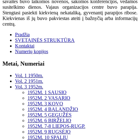
savaites buvo laikomos novenos, sakomos konferencijos, vedamos
susitelkimo dienos. Vajaus organizacijos centre buvo parapija.
Stengtasi pasiekti kiekvieną nekataliką, gyvenantį parapijos ribose.
Kiekvienas iš jų buvo pakviestas ateiti į bažnyčią arba informacijų
centrą.
Pradžia
SVETAINĖS STRUKTŪRA
Kontaktai
Numerių kopijos
Metai, Numeriai
Vol. 1 1950m.
Vol. 2 1951m.
Vol. 3 1952m.
1952M. 1 SAUSIO
1952M. 2 VASARIO
1952M. 3 KOVO
1952M. 4 BALANDŽIO
1952M. 5 GEGUŽĖS
1952M. 6 BIRŽELIO
1952M. 7-8 LIEPOS-RUGP.
1952M. 9 RUGSĖJO
1952M. 10 SPALIŲ