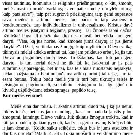
visus tautinius, luominius ir religinius priešingumus; o kitų žmonių
meilės mastu nurodė tvarkingą savo paties meilę (“mylėk artimą,
kaip pats save”), taip pat sugriovė priešingumą tarp gerai suprastos
savo meilės ir artimo meilės, tuo pačiu ir tarp asmens ir
bendruomenės, tarp individualizmo ir universalizmo. Kristus davė
artimo meilės įstatymui teigiamą prasmę. Tai žmonės labai dažnai
užmiršta! Pagal Jį neužtenka kito neskriausti, bet reikia jam gera
daryti. “Visa, ką jūs norite, kad žmonės jums darytų, ir jūs jiems
darykite”. Užtat, vertindamas žmogų, kaip mylinčiojo Dievo vaiką,
tikintysis mielai atlieka artimui tai, kas jam priklauso arba į ką jis turi
Dievo ar prigimties duotą teisę. Trokšdamas, kad kiti jam gera
darytų, jis turi noriai daryti ne tik tai, ką įsakymai ar jis pats
sutartimis įsipareigojo, bet ir tai, kas teisiniais nuostatais neįsakyta,
tačiau pažįstama ar bent nujaučiama artimą turint į tai teisę, jam tai
esant būtina. Tokiu būdu meilė yra ir turi būti tikruoju teisės ir
teisingumo pagrindu. Ji, socialiniu teisingumu be ilgų ginčų ir
kivirčių užpildydama teisės spragas, papildo teisę.
Kur meilės versmė?
Meilė eina dar toliau. Ji skatina artimui duoti tai, į ką jis neturi
jokios teisės, bet kas jam naudinga, kas jam padeda jaustis pilnu
žmogumi, laimingu Dievo vaiku. Juk tikintis žmogus trokšta, kad ir
kiti jam padėtų gražiau gyventi, kad visų gerų dovanų Kūrėjas būtų
ir jam dosnus. “Kokiu saiku seikėsite, tokiu bus ir jums atseikėta ir
dar bus pridėta” (Mark. 4, 24). Tokia nuoširdi ir veikli artimo meilė