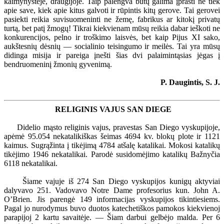
kaimynystėje, draugijoje. Taip palengva būtų galima įprasti ne tiek
apie save, kiek apie kitus galvoti ir rūpintis kitų gerove. Tai gerovei
pasiekti reikia suvisuomeninti ne žemę, fabrikus ar kitokį privatų
turtą, bet patį žmogų! Tikrai kiekvienam mūsų reikia dabar ieškoti ne
konkurencijos, pelno ir troškimo laisvės, bet kaip Pijus XI sako,
aukštesnių dėsnių — socialinio teisingumo ir meilės. Tai yra mūsų
didinga misija ir pareiga įnešti šias dvi palaimintąsias jėgas į
bendruomeninį žmonių gyvenimą.
P. Daugintis, S. J.
RELIGINIS VAJUS SAN DIEGE
Didelio mąsto religinis vajus, pravestas San Diego vyskupijoje,
apėmė 95.054 nekatalikiškas šeimas 4694 kv. blokų plote ir 1121
kaimus. Sugrąžinta į tikėjimą 4784 atšalę katalikai. Mokosi katalikų
tikėjimo 1946 nekatalikai. Parodė susidomėjimo katalikų Bažnyčia
6118 nekatalikai.
Šiame vajuje iš 274 San Diego vyskupijos kunigų aktyviai
dalyvavo 251. Vadovavo Notre Dame profesorius kun. John A.
O’Brien. Jis parengė 149 informacijas vyskupijos tikintiesiems.
Pagal jo nurodymus buvo duotos katechetiškos pamokos kiekvienoj
parapijoj 2 kartu savaitėje. — Šiam darbui gelbėjo malda. Per 6