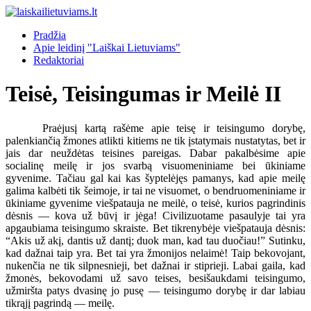
Pradžia
Apie leidinį "Laiškai Lietuviams"
Redaktoriai
Teisė, Teisingumas ir Meilė II
Praėjusį kartą rašėme apie teisę ir teisingumo dorybę,
palenkiančią žmones atlikti kitiems ne tik įstatymais nustatytas, bet ir
jais dar neuždėtas teisines pareigas. Dabar pakalbėsime apie
socialinę meilę ir jos svarbą visuomeniniame bei ūkiniame
gyvenime. Tačiau gal kai kas šyptelėjęs pamanys, kad apie meilę
galima kalbėti tik šeimoje, ir tai ne visuomet, o bendruomeniniame ir
ūkiniame gyvenime viešpatauja ne meilė, o teisė, kurios pagrindinis
dėsnis — kova už būvį ir jėga! Civilizuotame pasaulyje tai yra
apgaubiama teisingumo skraiste. Bet tikrenybėje viešpatauja dėsnis:
“Akis už akį, dantis už dantį; duok man, kad tau duočiau!” Sutinku,
kad dažnai taip yra. Bet tai yra žmonijos nelaimė! Taip bekovojant,
nukenčia ne tik silpnesnieji, bet dažnai ir stiprieji. Labai gaila, kad
žmonės, bekovodami už savo teises, besišaukdami teisingumo,
užmiršta patys dvasinę jo pusę — teisingumo dorybę ir dar labiau
tikrąjį pagrindą — meilę.