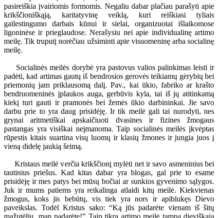
pasireiškia įvairiomis formomis. Negaliu dabar plačiau parašyti apie
krikščioniškąją, karitatyvinę veiklą, kuri reiškiasi tyliais
gailestingumo darbais kūnui ir sielai, organizuotai išlaikomose
ligoninėse ir prieglaudose. Nerašysiu nei apie individualinę artimo
meilę. Tik truputį norėčiau užsiminti apie visuomeninę arba socialinę
meilę.
Socialinės meilės dorybė yra pastovus valios palinkimas leisti ir
padėti, kad artimas gautų iš bendrosios gerovės teikiamų gėrybių bei
priemonių jam priklausomą dalį. Pav., kai ūkio, fabriko ar krašto
bendruomeninės įplaukos auga, gerbūvis kyla, tai iš jų atitinkamą
kiekį turi gauti ir pramonės bei žemės ūkio darbininkai. Jie savo
darbu prie to yra daug prisidėję. Ir tik meilė gali tai nurodyti, nes
grynai aritmetiškai apskaičiuoti dvasines ir fizines žmogaus
pastangas yra visiškai neįmanoma. Taip socialinės meilės įkvėptas
rūpestis kitais suartina visų luomų ir klasių žmones ir jungia juos į
vieną didelę jaukią šeimą.
Kristaus meilė verčia krikščionį mylėti net ir savo asmeninius bei
tautinius priešus. Kad kitas dabar yra blogas, gal prie to esame
prisidėję ir mes patys bei mūsų bočiai ar sunkios gyvenimo sąlygos.
Juk ir mums patiems yra reikalinga atlaidi kitų meilė. Kiekvienas
žmogus, koks jis bebūtų, vis tiek yra nors ir apiblukęs Dievo
paveikslas. Todėl Kristus sako: “Ką jūs padarėte vienam iš šitų
mažutėlių, man padarėte!” Taip tikra artimo meilė tampa dieviškąja