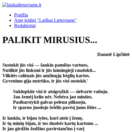
Pradžia
Apie leidinį "Laiškai Lietuviams"
Redaktoriai
PALIKIT MIRUSIUS...
Danutė Lipčiūtė
Sustokit jūs visi — šaukiu pamišus vartuos,
Nutilkit jūs linksmi ir jūs laimingieji raudokit...
Vilkitės calūnais jūs amžinųjų bėglių kartos.
Gyvenimo gija nutrūko, ir jūs visi sustokit.'
Suklupkite visi ir atsigręžkit — sielvarte vaitoju.
Jau žemėj kelio nėr. Nebėra jau minties.
Pasibarstykit galvas pelenu pilkuoju,
Ir sparno juodojo šešėlis pavėsį jums išties ...
Ir laukiu, ir bijau tylos, kuri ateis į žemę,
Ir tų minių bijau, ir tos duobės kartų kartoms ...
Ir jau girdžiu žodžius pavirstančius į varį