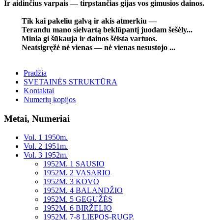
Ir aidinčius varpais — tirpstančias gijas vos gimusios dainos.
Tik kai pakeliu galvą ir akis atmerkiu —
Terandu mano sielvartą beklūpantį juodam šešėly...
Minia gi šūkauja ir dainos šėlsta vartuos.
Neatsigręžė nė vienas — nė vienas nesustojo ...
Pradžia
SVETAINĖS STRUKTŪRA
Kontaktai
Numerių kopijos
Metai, Numeriai
Vol. 1 1950m.
Vol. 2 1951m.
Vol. 3 1952m.
1952M. 1 SAUSIO
1952M. 2 VASARIO
1952M. 3 KOVO
1952M. 4 BALANDŽIO
1952M. 5 GEGUŽĖS
1952M. 6 BIRŽELIO
1952M. 7-8 LIEPOS-RUGP.