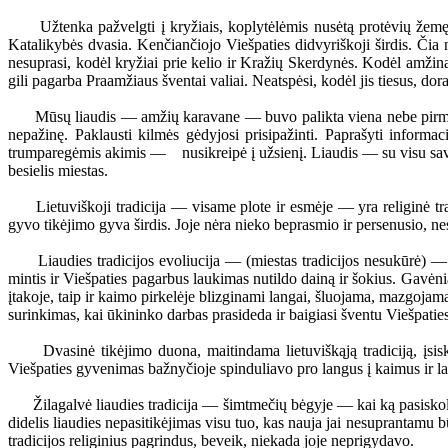
Užtenka pažvelgti į kryžiais, koplytėlėmis nusėtą protėvių žemę. Me
Katalikybės dvasia. Kenčiančiojo Viešpaties didvyriškoji širdis. Čia 
nesuprasi, kodėl kryžiai prie kelio ir Kražių Skerdynės. Kodėl amžinas
gili pagarba Praamžiaus šventai valiai. Neatspėsi, kodėl jis tiesus, dora
Mūsų liaudis — amžių karavane — buvo palikta viena nebe pirmą kar
nepažinę. Paklausti kilmės gėdyjosi prisipažinti. Paprašyti inform
trumparegėmis akimis — nusikreipė į užsienį. Liaudis — su visu savo t
besielis miestas.
Lietuviškoji tradicija — visame plote ir esmėje — yra religinė tradic
gyvo tikėjimo gyva širdis. Joje nėra nieko beprasmio ir persenusio, n
Liaudies tradicijos evoliucija — (miestas tradicijos nesukūrė) — že
mintis ir Viešpaties pagarbus laukimas nutildo dainą ir šokius. Gavėnia
įtakoje, taip ir kaimo pirkelėje blizginami langai, šluojama, mazgojam
surinkimas, kai ūkininko darbas prasideda ir baigiasi šventu Viešpati
Dvasinė tikėjimo duona, maitindama lietuviškąją tradiciją, įsiskve
Viešpaties gyvenimas bažnyčioje spinduliavo pro langus į kaimus ir lauk
Žilagalvė liaudies tradicija — šimtmečių bėgyje — kai ką pasiskolino 
didelis liaudies nepasitikėjimas visu tuo, kas nauja jai nesuprantamu bū
tradicijos religinius pagrindus, beveik, niekada joje neprigydavo.