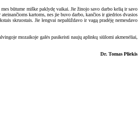
ų mes būtume miške paklydę vaikai. Jie žinojo savo darbo kelią ir savo
ateinančioms kartoms, nes jie buvo darbo, kančios ir giedrios dvasios
tais skruostais. Jie lengvai nepalūždavo ir vagą pradėję nemesdavo
ingoje mozaikoje galės pasikeisti naujų aplinkų siūlomi akmenėliai,
Dr. Tomas Pliekis