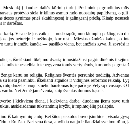
sk akį į liaudies dailės kūrinių turinį. Prisimink pagrindinius mūsų
narsaus protėvio siela ir kilnus asmuo rado nuostabų papildymą, o gili
 tiesos gynimas prieš skaitlingesnį ir galingesnį priešą. Kitaip nesuse
s ir darbštus.
tą. Visa eilė jos vaikų — nusikrapštę nuo klumpių pažliugusio dirvo
acijos, jos neturėjo ir nežinojo, kur rasti. Miestas užmiršo kaimą, 
urtu ir amžių kančia — pasiliko viena, bet amžiais gyva. Ji spyrėsi ir 
ija, išreiškianti tikėjimo dvasią ir nusidažiusi pagrindinėmis tikėjimo
es liaudis tebeskelbia ir tebegyvena tomis vertybėmis, kuriomis pagrįst
ngė kartu su religija. Religinės šventės persunkė tradiciją. Adventas
 su kietu pasninku, iškelianti atgailos ir vidujinės reformos reikalą. L
a, rūtų darželis nauju smėliu barstomas toje pačioje Velykų dvasioje. O 
es vardu. Net žemė jam šventa, kaip šventas duonos kąsnis.
rbė į kiekvieną dieną, į kiekvieną darbą, duodama jiems savo turinį
us, atskleisdamas tūkstantinių kryžių ir rūpintojėlių paslaptis.
iš kaimyninių tautų. Bet šitos paskolos buvo įsiurbtos į visada gyvą ir
du ir išraiška. Net sena tiesa, apvilkta nauju ir liaudžiai svetimu rūbu,