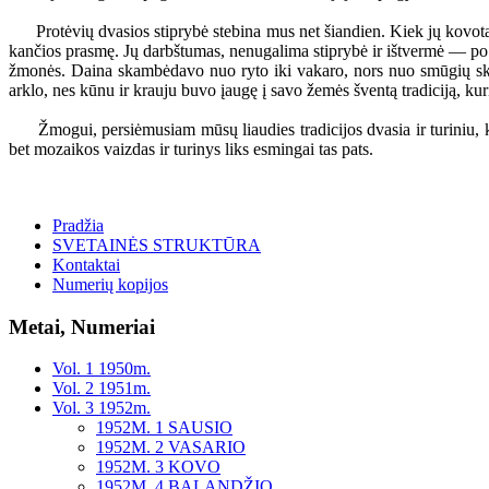
Protėvių dvasios stiprybė stebina mus net šiandien. Kiek jų kovota, d
kančios prasmę. Jų darbštumas, nenugalima stiprybė ir ištvermė — po 
žmonės. Daina skambėdavo nuo ryto iki vakaro, nors nuo smūgių ska
arklo, nes kūnu ir krauju buvo įaugę į savo žemės šventą tradiciją, ku
Žmogui, persiėmusiam mūsų liaudies tradicijos dvasia ir turiniu, k
bet mozaikos vaizdas ir turinys liks esmingai tas pats.
Pradžia
SVETAINĖS STRUKTŪRA
Kontaktai
Numerių kopijos
Metai, Numeriai
Vol. 1 1950m.
Vol. 2 1951m.
Vol. 3 1952m.
1952M. 1 SAUSIO
1952M. 2 VASARIO
1952M. 3 KOVO
1952M. 4 BALANDŽIO