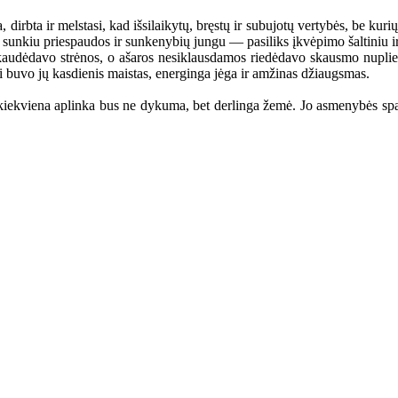
irbta ir melstasi, kad išsilaikytų, bręstų ir subujotų vertybės, be kuri
sunkiu priespaudos ir sunkenybių jungu — pasiliks įkvėpimo šaltiniu ir 
udėdavo strėnos, o ašaros nesiklausdamos riedėdavo skausmo nuplieks
ri buvo jų kasdienis maistas, energinga jėga ir amžinas džiaugsmas.
iekviena aplinka bus ne dykuma, bet derlinga žemė. Jo asmenybės spalv