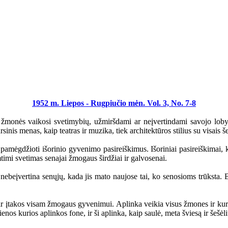
1952 m. Liepos - Rugpiučio mėn. Vol. 3, No. 7-8
ės vaikosi svetimybių, užmiršdami ar neįvertindami savojo lobyn
arsinis menas, kaip teatras ir muzika, tiek architektūros stilius su visai
gdžioti išorinio gyvenimo pasireiškimus. Išoriniai pasireiškimai, kaip t
imtimi svetimas senajai žmogaus širdžiai ir galvosenai.
įvertina senųjų, kada jis mato naujose tai, ko senosioms trūksta. B
 įtakos visam žmogaus gyvenimui. Aplinka veikia visus žmones ir kuria
os kurios aplinkos fone, ir ši aplinka, kaip saulė, meta šviesą ir šešėli