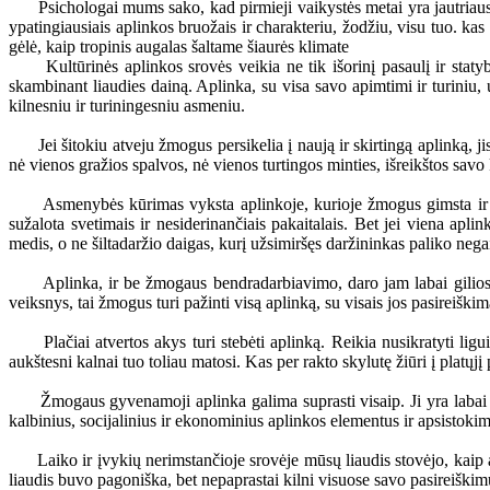
Psichologai mums sako, kad pirmieji vaikystės metai yra jautriausi vi
ypatingiausiais aplinkos bruožais ir charakteriu, žodžiu, visu tuo. kas
gėlė, kaip tropinis augalas šaltame šiaurės klimate
Kultūrinės aplinkos srovės veikia ne tik išorinį pasaulį ir staty
skambinant liaudies dainą. Aplinka, su visa savo apimtimi ir turiniu,
kilnesniu ir turiningesniu asmeniu.
Jei šitokiu atveju žmogus persikelia į naują ir skirtingą aplinką, jis
nė vienos gražios spalvos, nė vienos turtingos minties, išreikštos sav
Asmenybės kūrimas vyksta aplinkoje, kurioje žmogus gimsta ir bręst
sužalota svetimais ir nesiderinančiais pakaitalais. Bet jei viena apl
medis, o ne šiltadaržio daigas, kurį užsimiršęs daržininkas paliko negai
Aplinka, ir be žmogaus bendradarbiavimo, daro jam labai gilios įta
veiksnys, tai žmogus turi pažinti visą aplinką, su visais jos pasireišk
Plačiai atvertos akys turi stebėti aplinką. Reikia nusikratyti ligu
aukštesni kalnai tuo toliau matosi. Kas per rakto skylutę žiūri į platųj
Žmogaus gyvenamoji aplinka galima suprasti visaip. Ji yra labai platu
kalbinius, socijalinius ir ekonominius aplinkos elementus ir apsistokime 
Laiko ir įvykių nerimstančioje srovėje mūsų liaudis stovėjo, kaip ąžuo
liaudis buvo pagoniška, bet nepaprastai kilni visuose savo pasireiškimuo