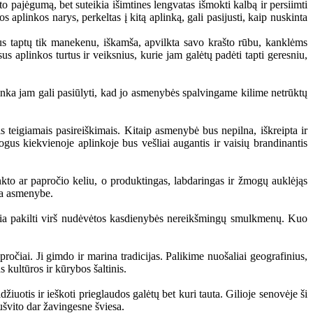
 pajėgumą, bet suteikia išimtines lengvatas išmokti kalbą ir persiimti
 aplinkos narys, perkeltas į kitą aplinką, gali pasijusti, kaip nuskinta
s taptų tik manekenu, iškamša, apvilkta savo krašto rūbu, kanklėms
 aplinkos turtus ir veiksnius, kurie jam galėtų padėti tapti geresniu,
plinka jam gali pasiūlyti, kad jo asmenybės spalvingame kilime netrūktų
eigiamais pasireiškimais. Kitaip asmenybė bus nepilna, iškreipta ir
ogus kiekvienoje aplinkoje bus vešliai augantis ir vaisių brandinantis
to ar papročio keliu, o produktingas, labdaringas ir žmogų auklėjąs
gta asmenybe.
eikia pakilti virš nudėvėtos kasdienybės nereikšmingų smulkmenų. Kuo
očiai. Ji gimdo ir marina tradicijas. Palikime nuošaliai geografinius,
s kultūros ir kūrybos šaltinis.
uotis ir ieškoti prieglaudos galėtų bet kuri tauta. Gilioje senovėje ši
sušvito dar žavingesne šviesa.