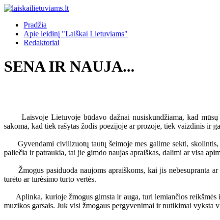
Pradžia
Apie leidinį "Laiškai Lietuviams"
Redaktoriai
SENA IR NAUJA...
Laisvoje Lietuvoje būdavo dažnai nusiskundžiama, kad mūsų žmon
sakoma, kad tiek rašytas žodis poezijoje ar prozoje, tiek vaizdinis ir g
Gyvendami civilizuotų tautų šeimoje mes galime sekti, skolintis, pamė
paliečia ir patraukia, tai jie gimdo naujas apraiškas, dalimi ar visa ap
Žmogus pasiduoda naujoms apraiškoms, kai jis nebesupranta ar nebe
turėto ar turėsimo turto vertės.
Aplinka, kurioje žmogus gimsta ir auga, turi lemiančios reikšmės ir
muzikos garsais. Juk visi žmogaus pergyvenimai ir nutikimai vyksta vien