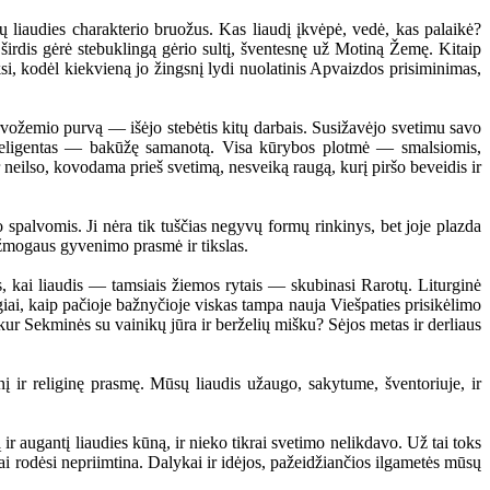
 liaudies charakterio bruožus. Kas liaudį įkvėpė, vedė, kas palaikė?
 širdis gėrė stebuklingą gėrio sultį, šventesnę už Motiną Žemę. Kitaip
ksi, kodėl kiekvieną jo žingsnį lydi nuolatinis Apvaizdos prisiminimas,
žemio purvą — išėjo stebėtis kitų darbais. Susižavėjo svetimu savo
o inteligentas — bakūžę samanotą. Visa kūrybos plotmė — smalsiomis,
neilso, kovodama prieš svetimą, nesveiką raugą, kurį piršo beveidis ir
 spalvomis. Ji nėra tik tuščias negyvų formų rinkinys, bet joje plazda
a žmogaus gyvenimo prasmė ir tikslas.
, kai liaudis — tamsiais žiemos rytais — skubinasi Rarotų. Liturginė
ygiai, kaip pačioje bažnyčioje viskas tampa nauja Viešpaties prisikėlimo
kur Sekminės su vainikų jūra ir berželių mišku? Sėjos metas ir derliaus
 ir religinę prasmę. Mūsų liaudis užaugo, sakytume, šventoriuje, ir
 augantį liaudies kūną, ir nieko tikrai svetimo nelikdavo. Už tai toks
 jai rodėsi nepriimtina. Dalykai ir idėjos, pažeidžiančios ilgametės mūsų