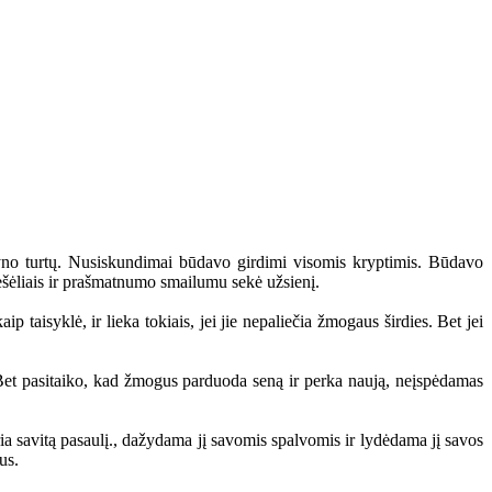
o turtų. Nusiskundimai būdavo girdimi visomis kryptimis. Būdavo
s šešėliais ir prašmatnumo smailumu sekė užsienį.
aisyklė, ir lieka tokiais, jei jie nepaliečia žmogaus širdies. Bet jei
et pasitaiko, kad žmogus parduoda seną ir perka naują, neįspėdamas
 savitą pasaulį., dažydama jį savomis spalvomis ir lydėdama jį savos
us.