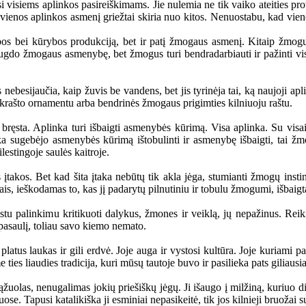
siems aplinkos pasireiškimams. Jie nulemia ne tik vaiko ateities proto
 vienos aplinkos asmenį griežtai skiria nuo kitos. Nenuostabu, kad vienos
bos bei kūrybos produkciją, bet ir patį žmogaus asmenį. Kitaip žmogu
 ugdo žmogaus asmenybę, bet žmogus turi bendradarbiauti ir pažinti visus
 nebesijaučia, kaip žuvis be vandens, bet jis tyrinėja tai, ką naujoji a
o krašto ornamentu arba bendrinės žmogaus prigimties kilniuoju raštu.
a. Aplinka turi išbaigti asmenybės kūrimą. Visa aplinka. Su visais t
inka sugebėjo asmenybės kūrimą ištobulinti ir asmenybę išbaigti, tai žm
lestingoje saulės kaitroje.
kos. Bet kad šita įtaka nebūtų tik akla jėga, stumianti žmogų instink
imais, ieškodamas to, kas jį padarytų pilnutiniu ir tobulu žmogumi, išbai
istu palinkimu kritikuoti dalykus, žmones ir veiklą, jų nepažinus. R
į pasaulį, toliau savo kiemo nemato.
s laukas ir gili erdvė. Joje auga ir vystosi kultūra. Joje kuriami papr
ties liaudies tradicija, kuri mūsų tautoje buvo ir pasilieka pats giliausia
las, nenugalimas jokių priešiškų jėgų. Ji išaugo į milžiną, kuriuo didži
se. Tapusi katalikiška ji esminiai nepasikeitė, tik jos kilnieji bruožai 