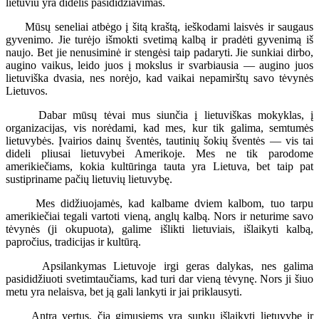
lietuviu yra didelis pasididžiavimas.
Mūsų seneliai atbėgo į šitą kraštą, ieškodami laisvės ir saugaus
gyvenimo. Jie turėjo išmokti svetimą kalbą ir pradėti gyvenimą iš
naujo. Bet jie nenusiminė ir stengėsi taip padaryti. Jie sunkiai dirbo,
augino vaikus, leido juos į mokslus ir svarbiausia — augino juos
lietuviška dvasia, nes norėjo, kad vaikai nepamirštų savo tėvynės
Lietuvos.
Dabar mūsų tėvai mus siunčia į lietuviškas mokyklas, į
organizacijas, vis norėdami, kad mes, kur tik galima, semtumės
lietuvybės. Įvairios dainų šventės, tautinių šokių šventės — vis tai
dideli pliusai lietuvybei Amerikoje. Mes ne tik parodome
amerikiečiams, kokia kultūringa tauta yra Lietuva, bet taip pat
sustipriname pačių lietuvių lietuvybę.
Mes didžiuojamės, kad kalbame dviem kalbom, tuo tarpu
amerikiečiai tegali vartoti vieną, anglų kalbą. Nors ir neturime savo
tėvynės (ji okupuota), galime išlikti lietuviais, išlaikyti kalbą,
papročius, tradicijas ir kultūrą.
Apsilankymas Lietuvoje irgi geras dalykas, nes galima
pasididžiuoti svetimtaučiams, kad turi dar vieną tėvynę. Nors ji šiuo
metu yra nelaisva, bet ją gali lankyti ir jai priklausyti.
Antra vertus, čia gimusiems yra sunku išlaikyti lietuvybę ir