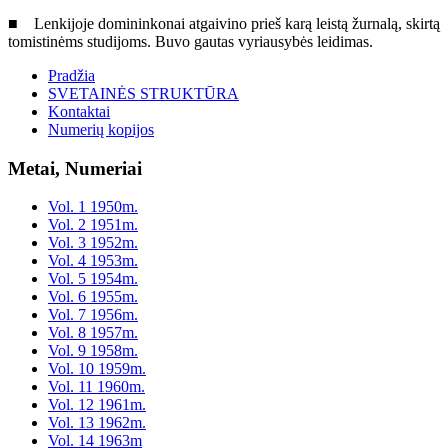
■ Lenkijoje domininkonai atgaivino prieš karą leistą žurnalą, skirtą
tomistinėms studijoms. Buvo gautas vyriausybės leidimas.
Pradžia
SVETAINĖS STRUKTŪRA
Kontaktai
Numerių kopijos
Metai, Numeriai
Vol. 1 1950m.
Vol. 2 1951m.
Vol. 3 1952m.
Vol. 4 1953m.
Vol. 5 1954m.
Vol. 6 1955m.
Vol. 7 1956m.
Vol. 8 1957m.
Vol. 9 1958m.
Vol. 10 1959m.
Vol. 11 1960m.
Vol. 12 1961m.
Vol. 13 1962m.
Vol. 14 1963m