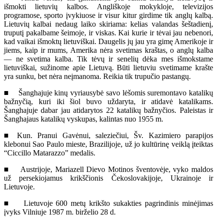
išmokti lietuvių kalbos. Angliškoje mokykloje, televizijos
programose, sporto įvykiuose ir visur kitur girdime tik anglų kalbą.
Lietuvių kalbai nedaug laiko skiriama: kelias valandas šeštadienį,
truputį pakalbame šeimoje, ir viskas. Kai kurie ir tėvai jau nebenori,
kad vaikai išmoktų lietuviškai. Daugelis jų jau yra gimę Amerikoje ir
jiems, kaip ir mums, Amerika nėra svetimas kraštas, o anglų kalba
— ne svetima kalba. Tik tėvų ir senelių dėka mes išmokstame
lietuviškai, sužinome apie Lietuvą. Būti lietuviu svetimame krašte
yra sunku, bet nėra neįmanoma. Reikia tik trupučio pastangų.
■ Šanghajuje kinų vyriausybė savo lėšomis suremontavo katalikų
bažnyčią, kuri iki šiol buvo uždaryta, ir atidavė katalikams.
Šanghajuje dabar jau atidarytos 22 katalikų bažnyčios. Paleistas ir
Šanghajaus katalikų vyskupas, kalintas nuo 1955 m.
■ Kun. Pranui Gavėnui, saleziečiui, Šv. Kazimiero parapijos
klebonui Sao Paulo mieste, Brazilijoje, už jo kultūrinę veiklą įteiktas
“Ciccillo Matarazzo” medalis.
■ Austrijoje, Mariazell Dievo Motinos šventovėje, vyko maldos
už persekiojamus krikščionis Čekoslovakijoje, Ukrainoje ir
Lietuvoje.
■ Lietuvoje 600 metų krikšto sukakties pagrindinis minėjimas
įvyks Vilniuje 1987 m. birželio 28 d.