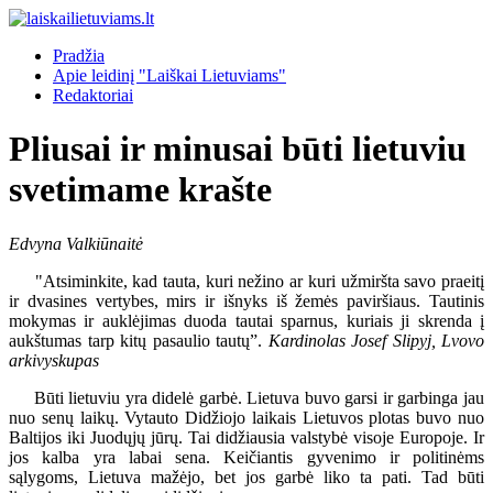
Pradžia
Apie leidinį "Laiškai Lietuviams"
Redaktoriai
Pliusai ir minusai būti lietuviu
svetimame krašte
Edvyna Valkiūnaitė
"Atsiminkite, kad tauta, kuri nežino ar kuri užmiršta savo praeitį
ir dvasines vertybes, mirs ir išnyks iš žemės paviršiaus. Tautinis
mokymas ir auklėjimas duoda tautai sparnus, kuriais ji skrenda į
aukštumas tarp kitų pasaulio tautų”.
Kardinolas Josef Slipyj, Lvovo
arkivyskupas
Būti lietuviu yra didelė garbė. Lietuva buvo garsi ir garbinga jau
nuo senų laikų. Vytauto Didžiojo laikais Lietuvos plotas buvo nuo
Baltijos iki Juodųjų jūrų. Tai didžiausia valstybė visoje Europoje. Ir
jos kalba yra labai sena. Keičiantis gyvenimo ir politinėms
sąlygoms, Lietuva mažėjo, bet jos garbė liko ta pati. Tad būti