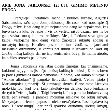
APIE JONĄ JABLONSKĮ 125-ŲJŲ GIMIMO METINIŲ
PROGA
"Pergalėje”, literatūros, meno ir kritikos žurnale, Algirdas
Sabaliauskas rašo apie Joną Jablonskį. Jis rašo, kad nors apie šį
žmogų
rašyta labai daug ir jau neįmanoma daug ko nepakartoti, kas
buvo sakyta kitų, bet apie jį vis tik vertėtų rašyti dažnai, nes jis be
galo savitas mūsų kultūros reiškinys. Mes, kalbėdami savo gimtąja
kalba, vartojame tiek daug vieno žmogaus sukurtų žodžių ir
nustatytų formų. Kasdien pasakome tuos žodžius, nejausdami
mažiausio dirbtinumo, ir kartais net sunku ir Įsivaizduoti, kad šių
žodžių mūsų kalboje dar ne taip seniai nėra buvę: jie mums atrodo,
kaip žilos senovės palikimas.
Jonas Jablonskis yra labai didelis žmogus, kai prisimename,
kokiomis sąlygomis jis atėjo į mūsų kultūrą ir mokslą. Kokios buvo
jo paties gimtosios kalbos pamokos? Žinoma, kad kaimo siuvėjas iš
"Aukso altoriaus” jį pamokė lietuviškai skaityti. Vėliau įstojo į
Marijampolės gimnaziją. Ši gimnazija skyrėsi iš ano meto Lietuvos
mokyklų tuo, kad joje, kaip fakultatyvinį dalyką, buvo leidžiama
dėstyti ir "vietinę kalbą”. Taigi lietuvių kalbos pamoka būdavo vieną
kartą per savaitę. Į pamoką mokiniai ateidavo be jokių knygų.
Mokytojas ant lentos paprastai nieko nerašydavo. Paskaitydavo ką
nors iš "senesniųjų”, dar prieš spaudos draudimą išleistų knygų,