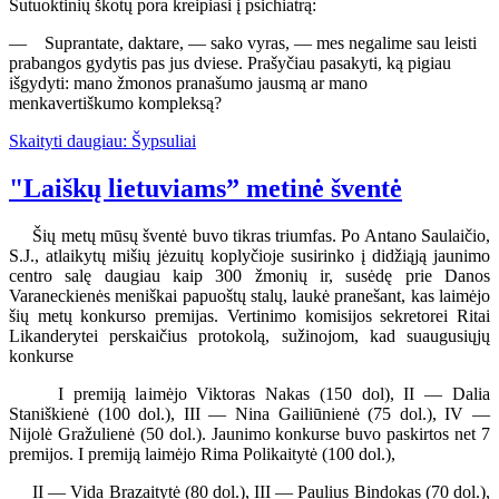
Sutuoktinių škotų pora kreipiasi į psichiatrą:
— Suprantate, daktare, — sako vyras, — mes negalime sau leisti
prabangos gydytis pas jus dviese. Prašyčiau pasakyti, ką pigiau
išgydyti: mano žmonos pranašumo jausmą ar mano
menkavertiškumo kompleksą?
Skaityti daugiau: Šypsuliai
"Laiškų lietuviams” metinė šventė
Šių metų mūsų šventė buvo tikras triumfas. Po Antano Saulaičio,
S.J., atlaikytų mišių jėzuitų koplyčioje susirinko į didžiąją jaunimo
centro salę daugiau kaip 300 žmonių ir, susėdę prie Danos
Varaneckienės meniškai papuoštų stalų, laukė pranešant, kas laimėjo
šių metų konkurso premijas. Vertinimo komisijos sekretorei Ritai
Likanderytei perskaičius protokolą, sužinojom, kad suaugusiųjų
konkurse
I premiją laimėjo Viktoras Nakas (150 dol), II — Dalia
Staniškienė (100 dol.), III — Nina Gailiūnienė (75 dol.), IV —
Nijolė Gražulienė (50 dol.). Jaunimo konkurse buvo paskirtos net 7
premijos. I premiją laimėjo Rima Polikaitytė (100 dol.),
II — Vida Brazaitytė (80 dol.), III — Paulius Bindokas (70 dol.),