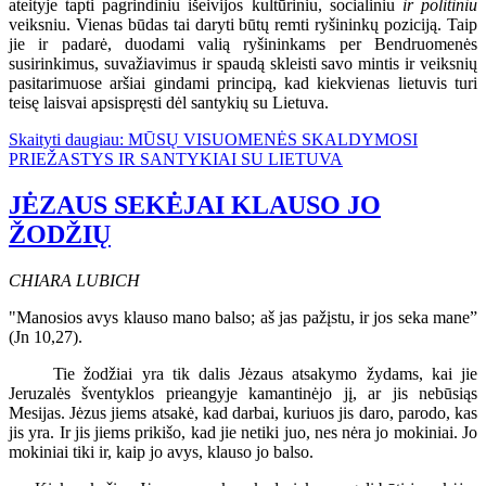
ateityje tapti pagrindiniu išeivijos kultūriniu, socialiniu
ir politiniu
veiksniu. Vienas būdas tai daryti būtų remti ryšininkų poziciją. Taip
jie ir padarė, duodami valią ryšininkams per Bendruomenės
susirinkimus, suvažiavimus ir spaudą skleisti savo mintis ir veiksnių
pasitarimuose aršiai gindami principą, kad kiekvienas lietuvis turi
teisę laisvai apsispręsti dėl santykių su Lietuva.
Skaityti daugiau: MŪSŲ VISUOMENĖS SKALDYMOSI
PRIEŽASTYS IR SANTYKIAI SU LIETUVA
JĖZAUS SEKĖJAI KLAUSO JO
ŽODŽIŲ
CHIARA LUBICH
"Manosios avys klauso mano balso; aš jas pažįstu, ir jos seka mane”
(Jn 10,27).
Tie žodžiai yra tik dalis Jėzaus atsakymo žydams, kai jie
Jeruzalės šventyklos prieangyje kamantinėjo jį, ar jis nebūsiąs
Mesijas. Jėzus jiems atsakė, kad darbai, kuriuos jis daro, parodo, kas
jis yra. Ir jis jiems prikišo, kad jie netiki juo, nes nėra jo mokiniai. Jo
mokiniai tiki ir, kaip jo avys, klauso jo balso.