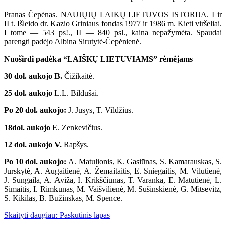
Pranas Čepėnas. NAUJŲJŲ LAIKŲ LIETUVOS ISTORIJA. I ir
II t. Išleido dr. Kazio Griniaus fondas 1977 ir 1986 m. Kieti viršeliai.
I tome — 543 ps!., II — 840 psl., kaina nepažymėta. Spaudai
parengti padėjo Albina Sirutytė-Čepėnienė.
Nuoširdi padėka “LAIŠKŲ LIETUVIAMS” rėmėjams
30 dol. aukojo B.
Čižikaitė.
25
dol. aukojo
L.L. Bildušai.
Po 20 dol. aukojo:
J. Jusys, T. Vildžius.
18
dol. aukojo
E. Zenkevičius.
12 dol. aukojo V.
Rapšys.
Po 10 dol. aukojo:
A. Matulionis, K. Gasiūnas, S. Kamarauskas, S.
Jurskytė, A. Augaitienė, A. Žemaitaitis, E. Sniegaitis, M. Vilutienė,
J. Sungaila, A. Aviža, I. Krikščiūnas, T. Varanka, E. Matutienė, L.
Simaitis, I. Rimkūnas, M. Vaišvilienė, M. Sušinskienė, G. Mitsevitz,
S. Kikilas, B. Bužinskas, M. Spence.
Skaityti daugiau: Paskutinis lapas