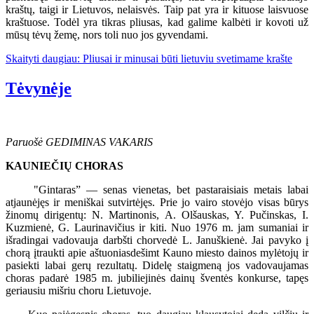
kraštų, taigi ir Lietuvos, nelaisvės. Taip pat yra ir kituose laisvuose
kraštuose. Todėl yra tikras pliusas, kad galime kalbėti ir kovoti už
mūsų tėvų žemę, nors toli nuo jos gyvendami.
Skaityti daugiau: Pliusai ir minusai būti lietuviu svetimame krašte
Tėvynėje
Paruošė GEDIMINAS VAKARIS
KAUNIEČIŲ CHORAS
"Gintaras” — senas vienetas, bet pastaraisiais metais labai
atjaunėjęs ir meniškai sutvirtėjęs. Prie jo vairo stovėjo visas būrys
žinomų dirigentų: N. Martinonis, A. Olšauskas, Y. Pučinskas, I.
Kuzmienė, G. Laurinavičius ir kiti. Nuo 1976 m. jam sumaniai ir
išradingai vadovauja darbšti chorvedė L. Januškienė. Jai pavyko į
chorą įtraukti apie aštuoniasdešimt Kauno miesto dainos mylėtojų ir
pasiekti labai gerų rezultatų. Didelę staigmeną jos vadovaujamas
choras padarė 1985 m. jubiliejinės dainų šventės konkurse, tapęs
geriausiu mišriu choru Lietuvoje.