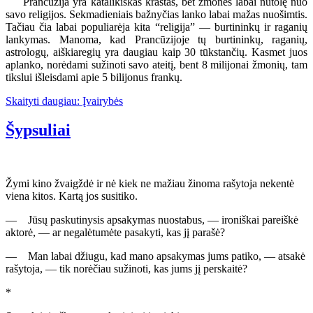
Prancūzija yra katalikiškas kraštas, bet žmonės labai nutolę nuo
savo religijos. Sekmadieniais bažnyčias lanko labai mažas nuošimtis.
Tačiau čia labai populiarėja kita “religija” — burtininkų ir raganių
lankymas. Manoma, kad Prancūzijoje tų burtininkų, raganių,
astrologų, aiškiaregių yra daugiau kaip 30 tūkstančių. Kasmet juos
aplanko, norėdami sužinoti savo ateitį, bent 8 milijonai žmonių, tam
tikslui išleisdami apie 5 bilijonus frankų.
Skaityti daugiau: Įvairybės
Šypsuliai
Žymi kino žvaigždė ir nė kiek ne mažiau žinoma rašytoja nekentė
viena kitos. Kartą jos susitiko.
— Jūsų paskutinysis apsakymas nuostabus, — ironiškai pareiškė
aktorė, — ar negalėtumėte pasakyti, kas jį parašė?
— Man labai džiugu, kad mano apsakymas jums patiko, — atsakė
rašytoja, — tik norėčiau sužinoti, kas jums jį perskaitė?
*