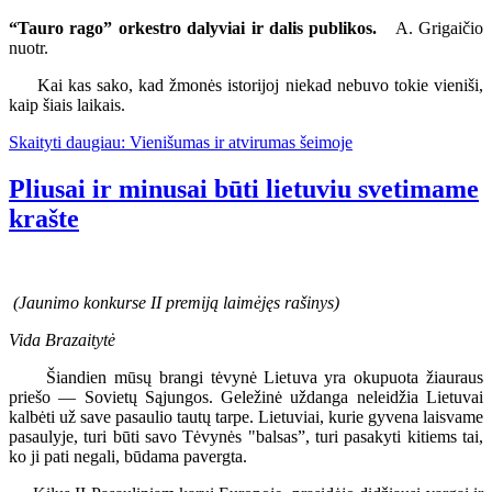
“Tauro rago” orkestro dalyviai ir dalis publikos.
A. Grigaičio
nuotr.
Kai kas sako, kad žmonės istorijoj niekad nebuvo tokie vieniši,
kaip šiais laikais.
Skaityti daugiau: Vienišumas ir atvirumas šeimoje
Pliusai ir minusai būti lietuviu svetimame
krašte
(Jaunimo konkurse II premiją laimėjęs rašinys)
Vida Brazaitytė
Šiandien mūsų brangi tėvynė Lietuva yra okupuota žiauraus
priešo — Sovietų Sąjungos. Geležinė uždanga neleidžia Lietuvai
kalbėti už save pasaulio tautų tarpe. Lietuviai, kurie gyvena laisvame
pasaulyje, turi būti savo Tėvynės "balsas”, turi pasakyti kitiems tai,
ko ji pati negali, būdama pavergta.