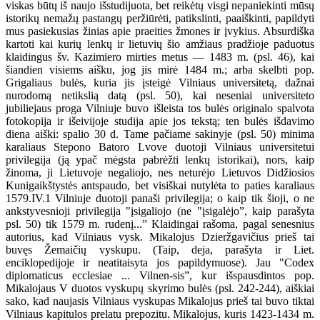
viskas būtų iš naujo išstudijuota, bet reikėtų visgi nepaniekinti mūsų
istorikų nemažų pastangų peržiūrėti, patikslinti, paaiškinti, papildyti
mus pasiekusias žinias apie praeities žmones ir įvykius. Absurdiška
kartoti kai kurių lenkų ir lietuvių šio amžiaus pradžioje paduotus
klaidingus šv. Kazimiero mirties metus — 1483 m. (psl. 46), kai
šiandien visiems aišku, jog jis mirė 1484 m.; arba skelbti pop.
Grigaliaus bulės, kuria jis įsteigė Vilniaus universitetą, dažnai
nurodomą netikslią datą (psl. 50), kai neseniai universiteto
jubiliejaus proga Vilniuje buvo išleista tos bulės originalo spalvota
fotokopija ir išeivijoje studija apie jos tekstą; ten bulės išdavimo
diena aiški: spalio 30 d. Tame pačiame sakinyje (psl. 50) minima
karaliaus Stepono Batoro Lvove duotoji Vilniaus universitetui
privilegija (ją ypač mėgsta pabrėžti lenkų istorikai), nors, kaip
žinoma, ji Lietuvoje negaliojo, nes neturėjo Lietuvos Didžiosios
Kunigaikštystės antspaudo, bet visiškai nutylėta to paties karaliaus
1579.IV.1 Vilniuje duotoji panaši privilegija; o kaip tik šioji, o ne
ankstyvesnioji privilegija "įsigaliojo (ne "įsigalėjo”, kaip parašyta
psl. 50) tik 1579 m. rudenį...” Klaidingai rašoma, pagal senesnius
autorius, kad Vilniaus vysk. Mikalojus Dzieržgavičius prieš tai
buvęs Žemaičių vyskupu. (Taip, deja, parašyta ir Liet.
enciklopedijoje ir neatitaisyta jos papildymuose). Jau "Codex
diplomaticus ecclesiae ... Vilnen-sis”, kur išspausdintos pop.
Mikalojaus V duotos vyskupų skyrimo bulės (psl. 242-244), aiškiai
sako, kad naujasis Vilniaus vyskupas Mikalojus prieš tai buvo tiktai
Vilniaus kapitulos prelatu prepozitu. Mikalojus, kuris 1423-1434 m.