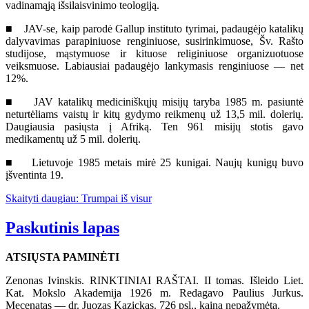
vadinamąją išsilaisvinimo teologiją.
■ JAV-se, kaip parodė Gallup instituto tyrimai, padaugėjo katalikų
dalyvavimas parapiniuose renginiuose, susirinkimuose, Šv. Rašto
studijose, mąstymuose ir kituose religiniuose organizuotuose
veiksmuose. Labiausiai padaugėjo lankymasis renginiuose — net
12%.
■ JAV katalikų mediciniškųjų misijų taryba 1985 m. pasiuntė
neturtėliams vaistų ir kitų gydymo reikmenų už 13,5 mil. dolerių.
Daugiausia pasiųsta į Afriką. Ten 961 misijų stotis gavo
medikamentų už 5 mil. dolerių.
■ Lietuvoje 1985 metais mirė 25 kunigai. Naujų kunigų buvo
įšventinta 19.
Skaityti daugiau: Trumpai iš visur
Paskutinis lapas
ATSIŲSTA PAMINĖTI
Zenonas Ivinskis. RINKTINIAI RAŠTAI. II tomas. Išleido Liet.
Kat. Mokslo Akademija 1926 m. Redagavo Paulius Jurkus.
Mecenatas — dr. Juozas Kazickas. 726 psl., kaina nepažymėta.