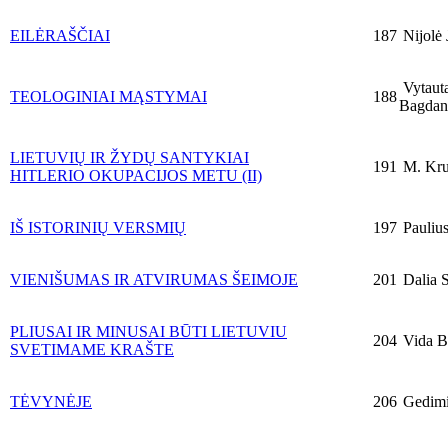
EILĖRAŠČIAI
187
Nijolė 
Vytaut
TEOLOGINIAI MĄSTYMAI
188
Bagdan
LIETUVIŲ IR ŽYDŲ SANTYKIAI
191
M. Kru
HITLERIO OKUPACIJOS METU (II)
IŠ ISTORINIŲ VERSMIŲ
197
Pauliu
VIENIŠUMAS IR ATVIRUMAS ŠEIMOJE
201
Dalia S
PLIUSAI IR MINUSAI BŪTI LIETUVIU
204
Vida Br
SVETIMAME KRAŠTE
TĖVYNĖJE
206
Gedimi