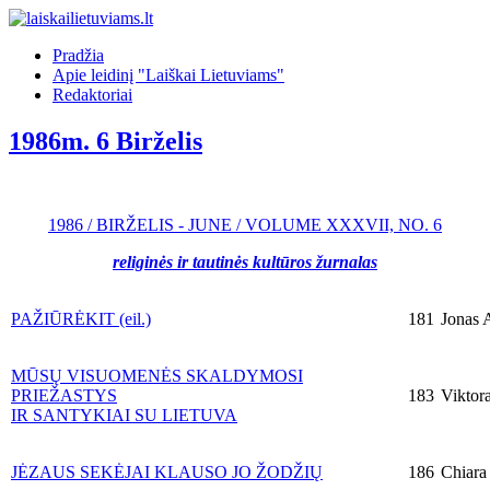
Pradžia
Apie leidinį "Laiškai Lietuviams"
Redaktoriai
1986m. 6 Birželis
1986 / BIRŽELIS - JUNE / VOLUME XXXVII, NO. 6
religinės ir tautinės kultūros žurnalas
PAŽIŪRĖKIT (eil.)
181
Jonas A
MŪSŲ VISUOMENĖS SKALDYMOSI
PRIEŽASTYS
183
Viktor
IR SANTYKIAI SU LIETUVA
JĖZAUS SEKĖJAI KLAUSO JO ŽODŽIŲ
186
Chiara