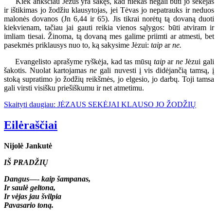
Kiek anksčiau Jėzus yra sakęs, kad niekas negali būti jo sekėjas
ir ištikimas jo žodžiu klausytojas, jei Tėvas jo nepatrauks ir neduos
malonės dovanos (Jn 6,44 ir 65). Jis tikrai norėtų tą dovaną duoti
kiekvienam, tačiau jai gauti reikia vienos sąlygos: būti atviram ir
imliam tiesai. Žinoma, tą dovaną mes galime priimti ar atmesti, bet
pasekmės priklausys nuo to, ką sakysime Jėzui:
taip
ar
ne.
Evangelisto aprašyme ryškėja, kad tas mūsų
taip
ar
ne
Jėzui gali
šakotis. Nuolat kartojamas
ne
gali nuvesti į vis didėjančią tamsą, į
stoką supratimo jo žodžių reikšmės, jo elgesio, jo darbų. Toji tamsa
gali virsti visišku priešiškumu ir net atmetimu.
Skaityti daugiau: JĖZAUS SEKĖJAI KLAUSO JO ŽODŽIŲ
Eilėraščiai
Nijolė Jankutė
IŠ PRADŽIŲ
Dangus
—-
kaip šampanas,
Ir saulė geltona,
Ir vėjas jau švilpia
Pavasario toną.