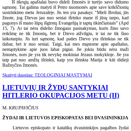
Iš tikrųjų apaštalai buvo dideli žmonės ir turėjo savo didumo
sąmonę. Tai galima matyti iš Petro nuomonės apie save krikščionių
susirinkimo metu Jeruzalėje. Jis ten yra pasakęs: "Mieli Broliai, jūs
žinote, jog Dievas jau nuo seniai išrinko mane iš jūsų tarpo, kad
pagonys iš mano lūpų išgirstų Evangeliją ir taptų tikinčiaisiais” (Apd
15, 7). Ar tai nėra didelio žmogaus pasisakymas, kuris žino savo
reikšmę ne tik žmonių, bet ir Dievo atžvilgiu, ir tai ne tik šiuo
laikotarpiu. Jis turi sąmonę, kad paties Dievo yra išrinktas ne tik
dabar, bet ir nuo seniai. Taigi, kai mes mąstome apie apaštalus,
nemąstykime apie juos labai pigiai. Jie jokiu būdu nėra maži
žmonės, nors jie yra tik nevykę mokiniai Jėzaus mokykloje. Jie yra
taip pat nuo amžių išrinkti, kaip yra išrinkta Marija ir kiti didieji
Bažnyčios žmonės.
Skaityti daugiau: TEOLOGINIAI MĄSTYMAI
LIETUVIŲ IR ŽYDŲ SANTYKIAI
HITLERIO OKUPACIJOS METU (II)
M.
KRUPAVIČIUS
ŽYDAI IR LIETUVOS EPISKOPATAS BEI DVASININKIJA
Lietuvos episkopato ir katalikų dvasininkijos pagalbos žydai