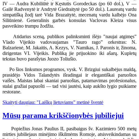
IV — Audra Kubiliūtė ir Kęstutis Gorodeckas (po 60 dol.), V —
Gailė Radvenytė ir Andrytė Giedraitytė (po 50 dol.). Laureatų vardu
simpatišką žodj tarė Vida Brazaitytė, mecenatų vardu kalbėjo Ona
Siliūnienė. Generalinis garbės konsulas Vaclovas Kleiza visus
pasveikino trumpu žodžiu.
Atidarius sceną, publikos palinksminti išėjo "naujai atgimęs”
Vlado Vijeikio vadovaujamas "Tauro rago” orkestras: N.
Balzarienė, M. Jakaitis, A. Kezys, V. Namikas, J. Paronis ir, žinoma,
dirigentas VI. Vijeikis. Publiką jie prijuokino iki ašarų. Kupletų
tekstas buvo parašytas Juozo Toliušio.
Po šios linksmos programos, vysk. V. Brizgiui sukalbėjus maldą,
prasidėjo Vidos Talandytės išradingai ir elegantiškai paruoštos
vaišės. Maistas labai skaniai paruoštas, patarnavimas profesionalus,
stalai gražiai papuošti — tad visi jautėsi, kaip aukšto lygio puikiame
restorane.
Skaityti daugiau: "Laiškų lietuviams” metinė šventė
Mūsų parama krikščionybės jubiliejui
Popiežius Jonas Paulius II, pasibaigus šv. Kazimiero 500 metų
mirties jubiliejaus minėjimo iškilmėms Romoje, atsisveikindamas su