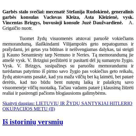
Garbės stalo svečiai: mecenatė Stefanija Rudokienė, generalinis
garbės konsulas Vaclovas Kleiza, Asta Kleizienė, vysk.
Vincentas Brizgys, buvusioji konsule Juzė Daužvardienė.
A.
Grigaičio nuotr.
Tuomet žydų visuomenės atstovai paruošė vokiečiams
memorandumą, išaiškindami Vilijampolės geto nepatogumus ir
prašydami, jei getas yra būtinas ir neišvengiamas dalykas, tai steigti
jį Kauno Senamiesty tarp Nemuno ir Neries. Tą memorandumą jie
atnešė vysk. V. Brizgiui peržiūrėti ir pasitarti dėl jų sumanyto žygio.
Vysk. V. Brizgys, susipažinęs su paruoštu memorandumu ir
turėdamas patyrimo iš pirmo savo žygio pas vokiečius geto reikalu,
žydų atstovams pasakė, kad yra maža vilčių bet ką laimėti, bet patarė
derėtis, kad tuo būdu bent nutęstų laiką ir palaikytų savo
visuomenėje vilčių nuotaiką. Tačiau vadams patarė į klausimą žiūrėti
realiai ir pasirengti pačioms blogiausioms galimybėms.
Skaityti daugiau: LIETUVIŲ IR ŽYDŲ SANTYKIAI HITLERIO
OKUPACIJOS METU (II)
Iš istorinių versmių