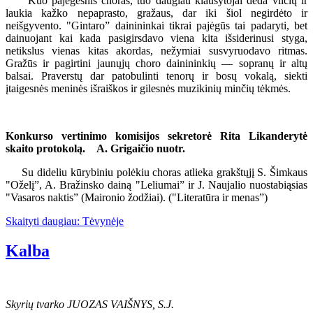
Kuo pajėgesnis choras, tuo daugiau klausytojai deda vilčių ir
laukia kažko nepaprasto, gražaus, dar iki šiol negirdėto ir
neišgyvento. "Gintaro” dainininkai tikrai pajėgūs tai padaryti, bet
dainuojant kai kada pasigirsdavo viena kita išsiderinusi styga,
netikslus vienas kitas akordas, nežymiai susvyruodavo ritmas.
Gražūs ir pagirtini jaunųjų choro dainininkių — sopranų ir altų
balsai. Praverstų dar patobulinti tenorų ir bosų vokalą, siekti
įtaigesnės meninės išraiškos ir gilesnės muzikinių minčių tėkmės.
Konkurso vertinimo komisijos sekretorė Rita Likanderytė
skaito protokolą. A. Grigaičio nuotr.
Su dideliu kūrybiniu polėkiu choras atlieka grakštųjį S. Šimkaus
"Oželį”, A. Bražinsko dainą "Leliumai” ir J. Naujalio nuostabiąsias
"Vasaros naktis” (Maironio žodžiai). ("Literatūra ir menas”)
Skaityti daugiau: Tėvynėje
Kalba
Skyrių tvarko JUOZAS VAIŠNYS, S.J.