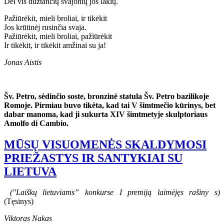
Dėl vis dūžtančių svajonių jos lakių.
Pažiūrėkit, mieli broliai, ir tikėkit
Jos krūtinėj rusinčia svaja.
Pažiūrėkit, mieli broliai, pažiūrėkit
Ir tikėkit, ir tikėkit amžinai su ja!
Jonas Aistis
Šv. Petro, sėdinčio soste, bronzinė statula Šv. Petro bazilikoje
Romoje. Pirmiau buvo tikėta, kad tai V šimtmečio kūrinys, bet
dabar manoma, kad ji sukurta XIV šimtmetyje skulptoriaus
Amolfo di Cambio.
MŪSŲ VISUOMENĖS SKALDYMOSI
PRIEŽASTYS IR SANTYKIAI SU
LIETUVA
("Laiškų lietuviams” konkurse I premiją laimėjęs rašiny s)
(Tęsinys)
Viktoras Nakas