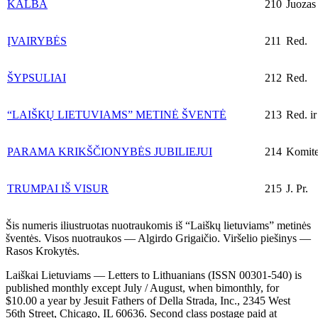
KALBA
210
Juozas 
ĮVAIRYBĖS
211
Red.
ŠYPSULIAI
212
Red.
“LAIŠKŲ LIETUVIAMS” METINĖ ŠVENTĖ
213
Red. i
PARAMA KRIKŠČIONYBĖS JUBILIEJUI
214
Komite
TRUMPAI IŠ VISUR
215
J. Pr.
Šis numeris iliustruotas nuotraukomis iš “Laiškų lietuviams” metinės
šventės. Visos nuotraukos — Algirdo Grigaičio. Viršelio piešinys —
Rasos Krokytės.
Laiškai Lietuviams — Letters to Lithuanians (ISSN 00301-540) is
published monthly except July / August, when bimonthly, for
$10.00 a year by Jesuit Fathers of Della Strada, Inc., 2345 West
56th Street, Chicago, IL 60636. Second class postage paid at