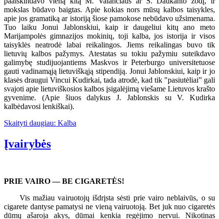
paaiškindavo vieną kitą M. Valančiaus ar S. Daukanto žodį, ir
mokslas būdavo baigtas. Apie kokias nors mūsų kalbos taisykles,
apie jos gramatiką ar istoriją šiose pamokose nebūdavo užsimenama.
Tuo laiku Jonui Jablonskiui, kaip ir daugeliui kitų ano meto
Marijampolės gimnazijos mokinių, toji kalba, jos istorija ir visos
taisyklės neatrodė labai reikalingos. Jiems reikalingas buvo tik
lietuvių kalbos pažymys. Atestatas su tokiu pažymiu suteikdavo
galimybę studijuojantiems Maskvos ir Peterburgo universitetuose
gauti vadinamąją lietuviškąją stipendiją. Jonui Jablonskiui, kaip ir jo
klasės draugui Vincui Kudirkai, tada atrodė, kad tik "pasiutėliai” gali
svajoti apie lietuviškosios kalbos įsigalėjimą viešame Lietuvos krašto
gyvenime. (Apie šiuos dalykus J. Jablonskis su V. Kudirka
kalbėdavosi lenkiškai).
Skaityti daugiau: Kalba
Įvairybės
PRIE VAIRO — BE CIGARETĖS!
Vis mažiau vairuotojų išdrįsta sėsti prie vairo neblaivūs, o su
cigarete dantyse pamatysi ne vieną vairuotoją. Bet juk nuo cigaretės
dūmų ašaroja akys, dūmai kenkia regėjimo nervui. Nikotinas