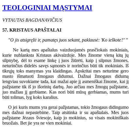
TEOLOGINIAI MĄSTYMAI
VYTAUTAS BAGDANAVIČIUS
57. KRISTAUS APAŠTALAI
"O jis atsigręžė ir, pamatęs juos sekant, paklausė: 'Ko ieškote?’ ”
Ne kartą mes apaštalus vaizduojamės prasčiokais mokiniais,
kurie nublanksta Kristaus akivaizdoje. Mes žinome vieną kitą jų
silpnybę, dėl to esame linkę į juos žiūrėti, kaip į silpnus žmones,
neturinčius didelės savęs sąmonės ir norinčius būti tik mokiniais. Iš
tikrųjų toks manymas yra klaidingas. Apskritai mes neturime gero
masto išmatuoti žmogaus didumui. Dažnai žmogaus didumą
lengviau suvokiame tada, kai mažai apie jį asmeniškai žinome, kai jį
pažįstame tik iš jo išorinių darbų. Juo arčiau mes žmogų pažįstame,
juo mažiau jį gerbiame. Kas nori būti mūsų gerbiamas, mums turi
būti tolimas, lyg koks karalius.
O jei kuris mums yra gerai pažįstamas, tokio žmogaus didingumo
mes dažnai nepastebime. Taip atsitinka ir su apaštalais. Mes juos
pažįstame Jėzaus šviesoje, kaip jo mokinius, su visais mokiniškais
bruožais. Bet jie yra ne vien mokiniai.