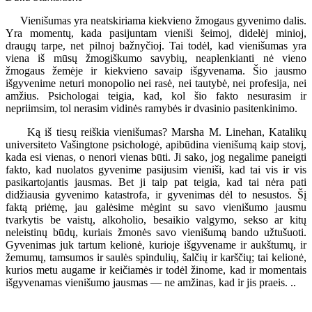
Vienišumas yra neatskiriama kiekvieno žmogaus gyvenimo dalis.
Yra momentų, kada pasijuntam vieniši šeimoj, didelėj minioj,
draugų tarpe, net pilnoj bažnyčioj. Tai todėl, kad vienišumas yra
viena iš mūsų žmogiškumo savybių, neaplenkianti nė vieno
žmogaus žemėje ir kiekvieno savaip išgyvenama. Šio jausmo
išgyvenime neturi monopolio nei rasė, nei tautybė, nei profesija, nei
amžius. Psichologai teigia, kad, kol šio fakto nesurasim ir
nepriimsim, tol nerasim vidinės ramybės ir dvasinio pasitenkinimo.
Ką iš tiesų reiškia vienišumas? Marsha M. Linehan, Katalikų
universiteto Vašingtone psichologė, apibūdina vienišumą kaip stovį,
kada esi vienas, o nenori vienas būti. Ji sako, jog negalime paneigti
fakto, kad nuolatos gyvenime pasijusim vieniši, kad tai vis ir vis
pasikartojantis jausmas. Bet ji taip pat teigia, kad tai nėra pati
didžiausia gyvenimo katastrofa, ir gyvenimas dėl to nesustos. Šį
faktą priėmę, jau galėsime mėgint su savo vienišumo jausmu
tvarkytis be vaistų, alkoholio, besaikio valgymo, sekso ar kitų
neleistinų būdų, kuriais žmonės savo vienišumą bando užtušuoti.
Gyvenimas juk tartum kelionė, kurioje išgyvename ir aukštumų, ir
žemumų, tamsumos ir saulės spindulių, šalčių ir karščių; tai kelionė,
kurios metu augame ir keičiamės ir todėl žinome, kad ir momentais
išgyvenamas vienišumo jausmas — ne amžinas, kad ir jis praeis. ..