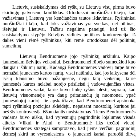
Lietuvių susiskaldymas dėl ryšių su Lietuva visų pirma buvo
skirtingų galvosenų konfliktas. Ortodoksai nuoširdžiai tikėjo, kad
važiavimas į Lietuvą yra kenčiančios tautos išdavimas. Ryšininkai
nuoširdžiai tikėjo, kad toks važiavimas yra sveikas, net būtinas,
išeivijai ir Lietuvai. Tačiau negalima paneigti, kad už šio
susiskaldymo slypėjo išeivijos vidinės politikos konkurencija. Iš
dalies vieni rėmė ryšininkus, kiti rėmė ortodoksus dėl politinių
sumetimų.
Lietuvių Bendruomenė jojo ryšininkų arkliuku. Kaipo
jaunesniam išeivijos veiksniui, Bendruomenei rūpėjo sumedžioti kuo
daugiau ištikimų narių. Kadangi Bendruomenės vadovų tarpe buvo
nemažai jaunesnės kartos narių, visai natūralu, kad jos laikysena dėl
ryšių klausimo buvo pažangesnė, negu kitų veiksnių, kurie
jaunesnės kartos nelabai norėjo prisileisti į vadovaujančias vietas.
Bendruomenės vadai, kurie buvo linkę ryšius plėsti, suprato, kad
lietuvių visuomenėje yra daug pritariančių jų nuomonei, ypač
jaunesniojoj kartoj. Jie apskaičiavo, kad Bendruomenei apsimoka
tapti ryšininkų pozicijos skleidėju, nepaisant nuostolių, kuriuos jai
neš šis kontroversiją iššaukiantis nusistatymas. Tiems Bendruomenės
vadams buvo aišku, kad vyresniųjų pagrindinis lojalumas visada
atiteks Vlikui ir Altui, o Bendruomenė liks trečioj vietoj.
Bendruomenės strategai samprotavo, kad jiems verčiau pagrindinį
dėmesį skirti ne vyresniesiems, o jaunesnei kartai, paruošti dirvą