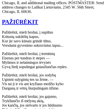
Chicago, IL and additional mailing offices. POSTMASTER: Send
address changes to Laiškai Lietuviams, 2345 W. 56th Street,
Chicago, IL 60636.
PAŽIŪRĖKIT
Pažiūrėkit, mieli broliai, į supiltus
Kritusių sukilėlių kapus,
Kur jie savo kūnais grindė tiltus,
Versdami gyvenimo sukruvintus lapus...
Pažiūrėkit, mieli broliai, į tremtinių
Eisenas per tundras ir stepes —
Mylimos ir nelaimingos tėvynės
Gyvą širdį sopulingai gniaužiančias reples.
Pažiūrėkit, mieli broliai, jos sodybų
Ugnimi sulygintų ten su žeme, —
Vis tai ji ir vis ant kryžiaus medžio kybo
Darganų ir vėtrų šiurpulingam ūžime.
Pažiūrėkit, mieli broliai, jos gajumo,
Trykštančio iš mėlynų akių,
Jos kančių, jos sielvarto ir jos liūdnumo