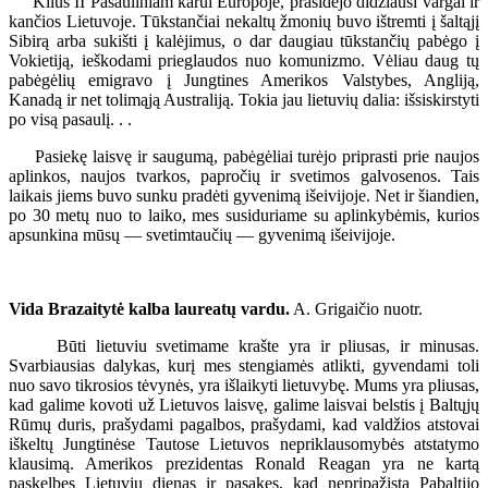
Kilus II Pasauliniam karui Europoje, prasidėjo didžiausi vargai ir
kančios Lietuvoje. Tūkstančiai nekaltų žmonių buvo ištremti į šaltąjį
Sibirą arba sukišti į kalėjimus, o dar daugiau tūkstančių pabėgo į
Vokietiją, ieškodami prieglaudos nuo komunizmo. Vėliau daug tų
pabėgėlių emigravo į Jungtines Amerikos Valstybes, Angliją,
Kanadą ir net tolimąją Australiją. Tokia jau lietuvių dalia: išsiskirstyti
po visą pasaulį. . .
Pasiekę laisvę ir saugumą, pabėgėliai turėjo priprasti prie naujos
aplinkos, naujos tvarkos, papročių ir svetimos galvosenos. Tais
laikais jiems buvo sunku pradėti gyvenimą išeivijoje. Net ir šiandien,
po 30 metų nuo to laiko, mes susiduriame su aplinkybėmis, kurios
apsunkina mūsų — svetimtaučių — gyvenimą išeivijoje.
Vida Brazaitytė kalba laureatų vardu.
A. Grigaičio nuotr.
Būti lietuviu svetimame krašte yra ir pliusas, ir minusas.
Svarbiausias dalykas, kurį mes stengiamės atlikti, gyvendami toli
nuo savo tikrosios tėvynės, yra išlaikyti lietuvybę. Mums yra pliusas,
kad galime kovoti už Lietuvos laisvę, galime laisvai belstis į Baltųjų
Rūmų duris, prašydami pagalbos, prašydami, kad valdžios atstovai
iškeltų Jungtinėse Tautose Lietuvos nepriklausomybės atstatymo
klausimą. Amerikos prezidentas Ronald Reagan yra ne kartą
paskelbęs Lietuvių dienas ir pasakęs, kad nepripažįsta Pabaltijo