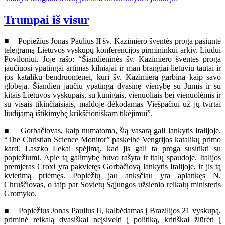
Trumpai iš visur
■ Popiežius Jonas Paulius II šv. Kazimiero šventės proga pasiuntė
telegramą Lietuvos vyskupų konferencijos pirmininkui arkiv. Liudui
Poviloniui. Joje rašo: “Šiandieninės šv. Kazimiero šventės proga
jaučiuosi ypatingai artimas kilniajai ir man brangiai lietuvių tautai ir
jos katalikų bendruomenei, kuri šv. Kazimierą garbina kaip savo
globėją. Šiandien jaučiu ypatingą dvasinę vienybę su Jumis ir su
kitais Lietuvos vyskupais, su kunigais, vienuoliais bei vienuolėmis ir
su visais tikinčiaisiais, maldoje dėkodamas Viešpačiui už jų tvirtai
liudijamą ištikimybę krikščioniškam tikėjimui”.
■ Gorbačiovas, kaip numatoma, šią vasarą gali lankytis Italijoje.
“The Christian Science Monitor” paskelbė Vengrijos katalikų primo
kard. Laszko Lekai spėjimą, kad jis gali ta proga susitikti su
popiežiumi. Apie tą galimybę buvo rašyta ir italų spaudoje. Italijos
premjeras Croxi yra pakvietęs Gorbačiovą lankytis Italijoje, ir jis tą
kvietimą priėmęs. Popiežių jau anksčiau yra aplankęs N.
Chruščiovas, o taip pat Sovietų Sąjungos užsienio reikalų ministeris
Gromyko.
■ Popiežius Jonas Paulius II, kalbėdamas į Brazilijos 21 vyskupą,
priminė reikalą dvasiškai neįsivelti į politiką, kritiškai žiūrėti į