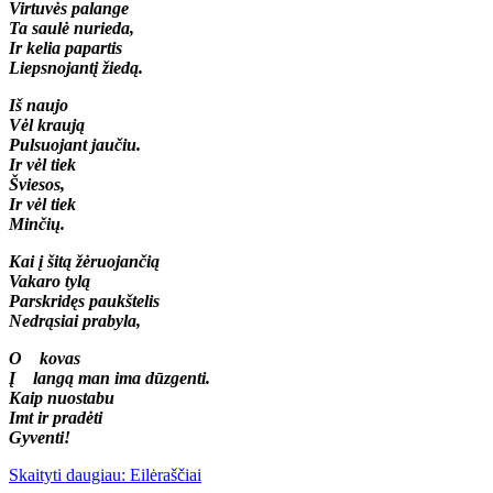
Virtuvės palange
Ta saulė nurieda,
Ir kelia papartis
Liepsnojantį žiedą.
Iš naujo
Vėl kraują
Pulsuojant jaučiu.
Ir vėl tiek
Šviesos,
Ir vėl tiek
Minčių.
Kai į šitą žėruojančią
Vakaro tylą
Parskridęs paukštelis
Nedrąsiai prabyla,
O kovas
Į langą man ima dūzgenti.
Kaip nuostabu
Imt ir pradėti
Gyventi!
Skaityti daugiau: Eilėraščiai