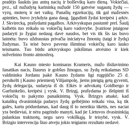
pradėjo šauktis jau antrą nacių ir bolševikų karo dieną. Vokiečiai,
pvz., už nužudytą karininką nužudė 150 gatvėse sugautų žydų —
vyrų, moterų ir net vaikų. Panašių egzekucijų, tik gal mažesnės
apimties, buvo įvykdyta gana daug. Įgąsdinti žydai kreipėsi į arkiv.
J. Skvirecką, prašydami pagalbos. Arkivyskupas pasiuntė prel. Šaulį
kalbėtis tuo reikalu su vokiečių karo vadovybe. Įvairiose įstaigose
padaryti jo žygiai nedaug davė naudos, bet vis tik šis tas buvo
laimėta: buvo uždraustas privačia iniciatyva žmonių (taigi ir žydų)
žudymas. Ta teisė buvo pavesta išimtinai vokiečių karo lauko
teismams. Tuo būdu arkivyskupo įsikišimas atvėsino ir kiek
sušvelnino fronto atmosferą.
Kai Kauno miesto komisaras Krameris, mažo išsilavinimo
fanatikas nacis, žiaurus ir gobšus žmogus, su žydų reikalamas SD
valdininku Jordanu įsakė Kauno žydams ligi rugpjūčio 25 d.
persikelti į Kauno priemiestį Vilijampolę, jiems įsteigtą getą gyventi,
žydų delegacija, sudaryta iš dr. Elkės ir advokatų Goldbergo ir
Garfunkelio, kreipėsi į vysk. V. Brizgį, prašydama jo išrūpinti iš
vokiečių to įsakymo panaikinimą. Vysk. Brizgys atsakė, kad
katalikų dvasininkija padarys žydų gelbėjimo reikalu visa, ką tik
galės, kartu pridurdamas, kad daug iš to nereikia tikėtis, nes naciai
yra bedieviai, ir nėra pagrindo manyti, kad jie Lietuvos dvasininkiją
palankiau traktuotų, negu savo vokiškąją. Ir teisybė, vysk. V.
Brizgio intervencija šiuo atveju jokio teigiamo rezultato nedavė.