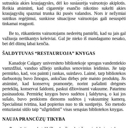
sutraukia akies kraujagysles, dėl ko susiaurėja vairuotojo akiplotis.
Reikia atsiminti, kad cigaretėje esančio nikotino sukelti akies
kraujagyslių spazmai trunka iki pusės valandos. Nors ir nežymiai
sutrikus regėjimui, sunkiose situacijose vairuotojas gali nesuspėti
tinkamai reaguoti.
Be to, rūkantiems vairuotojams nederėtų pamiršti, kad su jais gal
važiuoja nerūkantys keleiviai. Gal jie nieko iš mandagumo nesako,
bet dėl dūmų labai kenčia.
ŠALDYTUVAS “RESTAURUOJA” KNYGAS
Kanadoje Calgary universiteto bibliotekoje sprogus vandentiekio
vamzdžiui, vanduo užliejo unikalius senovinius leidinius. Jie taip
permirko, kad, vos paimti į rankas, suirdavo. Laimė, tarp bibliotekos
darbuotojų buvo žmogus, anksčiau dirbęs prie maisto produktų. Jis
atsiminė, kad konservų pramonėje, norint pašalinti drėgmės
perteklių, konservai šaldomi, paskui džiovinami vakuume. Patarimu
pasinaudota. Permirkę knygos buvo sudėtos į šaldytuvą, o kai jos
sušalo, buvo penkioms dienoms sudėtos į vakuuminę kamerą.
Specialistai tvirtina, kad popierius nuo to tik sustiprėjo. Šio metodo
entuziastai siūlo taip “užgrūdinti” visas senąsias bibliotekos knygas.
NAUJA PRANCŪZŲ TIKYBA