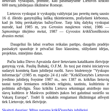
lietuviais vyskupais, priminė, kad pasimatysime Lietuvos krikšto
600 metų jubiliejaus iškilmėse Romoje.
Lietuvos vyskupai ir vyskupijų valdytojai jau pereitų metų sausio
16 d. išleido ganytojišką laišką tikintiesiems, prašydami klebonus,
kad jis būtų perskaitytas bažnyčiose. Tarp kitų dalykų vyskupai
nurodė, kad 1985 m, yra
Gerosios naujienos vietai
, 1986 —
Sąmoningo tikėjimo metai
, 1987 —
Gyvosios krikščioniškosios
dvasios metai.
Daugeliui šis labai svarbus reikalas parūpo, daugelis pradėjo
pasisakyti spaudoje ir privačiai šiuo klausimu, siūlydami idėjas,
projektus, minėjimo datas.
Pačiu laiku Dievo Apvaizda davė lietuviams katalikams išeivijoje
ganytoją vysk. Paulių Baltakį, O.F.M. Jis tuoj pat ėmėsi iniciatyvos
sudaryti komitetą šiam jubiliejui ruošti. Savo biuletenyje "Vyskupo
informacija” (1985 m. rugsėjo 24 d.) rašė: "Krikščionybės Lietuvon
įvedimo jubiliejų švęsime 1987 m., nes 1387 m. krikštas lietuvių
tautai turėjo lemiamos reikšmės religiniu, tautiniu, kultūriniu ir
politiniu atžvilgiu. Šiuo krikštu Lietuva sėkmingai atsiribojo nuo
slavų kultūros ir Maskvos politinės įtakos bei galutinai susirišo su
Vakarų Europa”. Todėl ši sukaktis rengiamasi iškilmingai atšvęsti
tiek Lietuvoje, tiek išeivijoje.
Skaityti daugiau: Mūsų parama krikščionybės jubiliejui