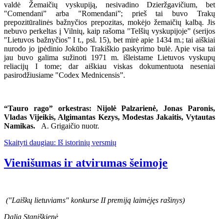
valdė Žemaičių vyskupiją, nesivadino Dzieržgavičium, bet
"Comendani” arba "Romendani”; prieš tai buvo Trakų
prepozitūralinės bažnyčios prepozitas, mokėjo žemaičių kalbą. Jis
nebuvo perkeltas į Vilnių, kaip rašoma "Telšių vyskupijoje” (serijos
"Lietuvos bažnyčios” I t., psl. 15), bet mirė apie 1434 m.; tai aiškiai
nurodo jo įpėdinio Jokūbo Trakiškio paskyrimo bulė. Apie visa tai
jau buvo galima sužinoti 1971 m. išleistame Lietuvos vyskupų
reliacijų I tome; dar aiškiau viskas dokumentuota neseniai
pasirodžiusiame "Codex Mednicensis”.
“Tauro rago” orkestras: Nijolė Palzarienė, Jonas Paronis,
Vladas Vijeikis, Algimantas Kezys, Modestas Jakaitis, Vytautas
Namikas.
A. Grigaičio nuotr.
Skaityti daugiau: Iš istorinių versmių
Vienišumas ir atvirumas šeimoje
("Laiškų lietuviams" konkurse II premiją laimėjęs rašinys)
Dalia Staniškienė