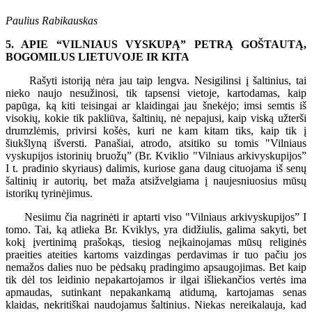
Paulius Rabikauskas
5. APIE “VILNIAUS VYSKUPĄ” PETRĄ GOŠTAUTĄ,
BOGOMILUS LIETUVOJE IR KITA
Rašyti istoriją nėra jau taip lengva. Nesigilinsi į šaltinius, tai
nieko naujo nesužinosi, tik tapsensi vietoje, kartodamas, kaip
papūga, ką kiti teisingai ar klaidingai jau šnekėjo; imsi semtis iš
visokių, kokie tik pakliūva, šaltinių, nė nepajusi, kaip viską užterši
drumzlėmis, privirsi košės, kuri ne kam kitam tiks, kaip tik į
šiukšlyną išversti. Panašiai, atrodo, atsitiko su tomis "Vilniaus
vyskupijos istorinių bruožų” (Br. Kviklio "Vilniaus arkivyskupijos”
I t. pradinio skyriaus) dalimis, kuriose gana daug cituojama iš senų
šaltinių ir autorių, bet maža atsižvelgiama į naujesniuosius mūsų
istorikų tyrinėjimus.
Nesiimu čia nagrinėti ir aptarti viso "Vilniaus arkivyskupijos” I
tomo. Tai, ką atlieka Br. Kviklys, yra didžiulis, galima sakyti, bet
kokį įvertinimą prašokąs, tiesiog neįkainojamas mūsų religinės
praeities ateities kartoms vaizdingas perdavimas ir tuo pačiu jos
nemažos dalies nuo be pėdsakų pradingimo apsaugojimas. Bet kaip
tik dėl tos leidinio nepakartojamos ir ilgai išliekančios vertės ima
apmaudas, sutinkant nepakankamą atidumą, kartojamas senas
klaidas, nekritiškai naudojamus šaltinius. Niekas nereikalauja, kad