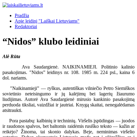
Pradžia
Apie leidinį "Laiškai Lietuviams"
Redaktoriai
“Nidos” klubo leidiniai
Alė Rūta
Ava Saudargienė. NAIKINAMIEJI. Politinio kalinio
pasakojimas. "Nidos” leidinys nr. 108. 1985 m. 224 psl., kaina 6
dol. nariams.
"Naikinamieji” — ryškus, autentiškas vilniečio Petro Siemiškos
sovietinio neteisingumo ir jų kalėjimų bei lagerių žiaurumo
liudijimas. Autorė Ava Saudargienė mirusio kankinio pasakojimą
perduoda tiksliai, vaizdžiai ir jautriai. Knygą skaitai, nenegalėdamas
atsitraukti.
Pora pastabų: kalbinių ir techninių. Viršelis įspūdingas — juodos
ir raudonos spalvos, bet baltomis raidėmis rusiško teksto — kažin ar
reikėjo? Žinoma, tai skonio dalykas. Beje, neminimas viršelio