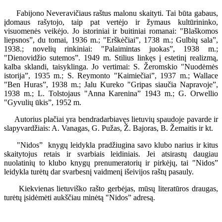
Fabijono Neveravičiaus raštus malonu skaityti. Tai būta gabaus,
įdomaus rašytojo, taip pat vertėjo ir žymaus kultūrininko,
visuomenės veikėjo. Jo istoriniai ir buitiniai romanai: "Blaškomos
liepsnos”, du tomai, 1936 m.; "Erškėčiai”, 1738 m.; Gulbių sala”,
1938.; novelių rinkiniai: "Palaimintas juokas”, 1938 m.;
"Dienovidžio sutemos”. 1949 m. Stilius linkęs į estetinį realizmą,
kalba sklandi, taisyklinga. Jo vertimai: S. Žeromskio "Nuodėmės
istorija”, 1935 m.; S. Reymonto "Kaimiečiai”, 1937 m.; Wallace
"Ben Huras”, 1938 m.; Jalu Kureko "Gripas siaučia Napravoje”,
1938 m.; L. Tolstojaus "Anna Karenina” 1943 m.; G. Orwellio
"Gyvulių ūkis”, 1952 m.
Autorius plačiai yra bendradarbiavęs lietuvių spaudoje pavarde ir
slapyvardžiais: A. Vanagas, G. Pužas, Ž. Bajoras, B. Žemaitis ir kt.
"Nidos” knygų leidykla pradžiugina savo klubo narius ir kitus
skaitytojus retais ir svarbiais leidiniais. Jei atsirastų daugiau
nuolatinių to klubo knygų prenumeratorių ir pirkėjų, tai "Nidos”
leidykla turėtų dar svarbesnį vaidmenį išeivijos raštų pasauly.
Kiekvienas lietuviško rašto gerbėjas, mūsų literatūros draugas,
turėtų įsidėmėti aukščiau minėtą "Nidos” adresą.