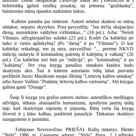
autorius. Dabar okupuotoje Lietuvoje mada net į eilėraščius ar į
beletristiką įgrūsti rusiškų posakių; tai primena "graždanką”,
baisiuosius mūsų spaudos naikinimo laikus.
Kalbinė pastaba jau rimtesnė. Autorė nelabai skaitosi su mūsų
sintakse, nepaiso skyrybos. Pora pavyzdžių: "Jau trečią okupacijos
dieną, susisiekimo valdybos viršininkas...” (18 psl.). Arba: "Netoli
Vilniaus, atžygiuojančius sulaikė..(23 psl.). Kodėl čia kableliai po
laiko ir vietos aplinkybių? (Po "dieną” ir po "Vilniaus”). O kur
kableliai reikalingi, ten jų nėra, pavyzdžiui: "... perėmė NKVD
milicija sudaryta iš kriminalistų paleistų iš kalėjimų ir valkatų” (26
psl.). Čia kableliai turi būti po "milicija”, po "kriminalistų” ir po
"kalėjimų”. Per visą knygą panašios sintaksės klaidos bado
skaitytojo akis. Šiai ir kitiems autoriams būtų labai pravartu
peržiūrėti Juozo Masilionio naujai išleistą "Lietuvių kalbos sintaksę”
arba Juozo Vaišnio "Praktinę lietuvių kalbos vartoseną”. Abi knygas
galima gauti "Drauge”.
Šiaip ši knyga yra gražus autorės darbas: autentiškos medžiagos
atžvilgiu, stiliaus. alsuojančio humanizmu, aprašymu jautrių dalių
taip, kad skaitytojas suprastų ir įsijaustų. Būtų verta šią knygą
išversti ir į kitas kalbas, paskleisti pasaulyje. Tinkamas skaitinys
suaugusiems ir jaunimui.
Fabijonas Neveravičius. PRIEŠAI. Raštų rinkinys. Išleido
"Nida” 1986 m. Gaunama adresu: "Nida” Press, 2 Ladbroke