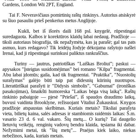
Gardens, London Wii 2PT, England.
Tai F. Neveravičiaus pomirtinių raštų rinkinys. Autorius atsiskyrė
su šiuo pasauliu prieš penkerius metus Anglijoje.
Kukli, bet iš išorės daili 168 psl. knygelė, rūpestingai
suredaguota. Kalbos ir korektūros klaidų labai nedaug. Pradžioje —
tiksli autoriaus biografija, tik nepažymėta, kas ją parašė; gal tas pats
asmuo, kurs redagavo? Tik leidėjų žodyje dėkojama rašytojo našlei
Irenai, kad ji rūpestingai surinkusi paliktus rankraščius.
Turiny — jautrus, patriotiškas "Laiškas Broliui”; paskui —
apysakos "Įsteigtas susidomėjimas” bei romano "Kilpa” fragmentai.
Abu labai įdomūs; gaila, kad tik fragmentai. "Praktika”, "Nuostolių
surašymas” galėjo būti taip pat didesnių kūrinių nuotrupos.
Literatūriškai parašyti ir "Didysis simbolis”, "Gabumai” (ironiškas
pasakojimas), šmaikšti humoreska "Laikas bėga visą laiką”. Raštų
rinkinio pabaigoje — pjesė "Priešai”, iš spaudos draudimo laikų,
buvusi vaidinta Brooklyne, režisuojant Vitaliui Žukauskui. Knygos
pradžioje atspaustas skelbimas. Kuriais metais? Tiksliai parašyta
vieta, bilietų kaina, salės adresas ir stambiomis raidėmis laikas: Š.m.
vasario 23 d. 6 val. vakaro. Šių metų... O kurių? Tai daugelio
lietuvių veikėjų, renginių vadovų bendra klaida, tęsiama iki dabar.
Nežymimi metai, tik "šių metų”... Praėjus kiek laiko, niekas
nebežinos, kada, kuriais metais.