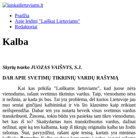
Pradžia
Apie leidinį "Laiškai Lietuviams"
Redaktoriai
Kalba
Skyrių tvarko JUOZAS VAIŠNYS, S.J.
DAR APIE SVETIMŲ TIKRINIŲ VARDŲ RAŠYMĄ
Kai kas prikiša "Laiškams lietuviams”, kad juose nėra
vienodumo, rašant svetimus tikrinius vardus. Taip, vienodumo nėra
ir nežinia, ar kada jis bus. Tai yra problema, dėl kurios Lietuvoje jau
nuo seniai ginčijasi kalbininkai ir vis šio klausimo kaip reikiant
neišsprendžia. Dabar ten yra nutarta beveik visus svetimus vardus
transkribuoti. Žinoma, tokiu būdu yra pasiekta tam tikro vienodumo,
bet kas iš to? Skaitydamas tuos transkribuotus vardus, dažnai
nežinai, apie ką ten kalbama, kaip iš tikrųjų originalia kalba tas žodis
rašomas. Štai, pavyzdžiui, rašant apie tenisą, kartais yra minimas