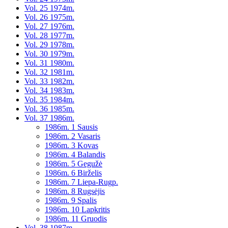
Vol. 25 1974m.
Vol. 26 1975m.
Vol. 27 1976m.
Vol. 28 1977m.
Vol. 29 1978m.
Vol. 30 1979m.
Vol. 31 1980m.
Vol. 32 1981m.
Vol. 33 1982m.
Vol. 34 1983m.
Vol. 35 1984m.
Vol. 36 1985m.
Vol. 37 1986m.
1986m. 1 Sausis
1986m. 2 Vasaris
1986m. 3 Kovas
1986m. 4 Balandis
1986m. 5 Gegužė
1986m. 6 Birželis
1986m. 7 Liepa-Rugp.
1986m. 8 Rugsėjis
1986m. 9 Spalis
1986m. 10 Lapkritis
1986m. 11 Gruodis
Vol. 38 1987m.