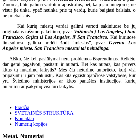
Žinoma, būtų galima vartoti ir apostrofus, bet, kaip jau minėjome, ne
visur jie tinka, ypač netinka prie tų vardų, kurie baigiasi balsiais, o
ne priebalsiais.
Kai kurių miestų vardai galimi vartoti sakiniuose be jų
originalaus rašymo pakeitimo, pvz.:
Važiuosiu į Los Angeles, į San
Francisco. Grįžtu iš Los Angeles, iš San Francisco.
Kai kuriuose
linksniuose galima pridėti žodį "miestas”, pvz.:
Gyvenu Los
Angeles mieste. San Francisco miestui tai nebūdinga.
Aišku, šie keli pasiūlymai nėra problemos išsprendimas. Reikėtų
dar gerai pagalvoti, pasitarti ir nutarti. Bet kas nutars, kas privers
kitus tų nutarimų laikytis? Mes čia neturime autoriteto, kurį visi
pripažintų ir jam paklustų. Kas kita egzistuojančiose valstybėse, kur
yra Švietimo ministerijos ar kitos panašios institucijos, kurių
nutarimų ar įsakymų visi turi laikytis.
Pradžia
SVETAINĖS STRUKTŪRA
Kontaktai
Numerių kopijos
Metai, Numeriai