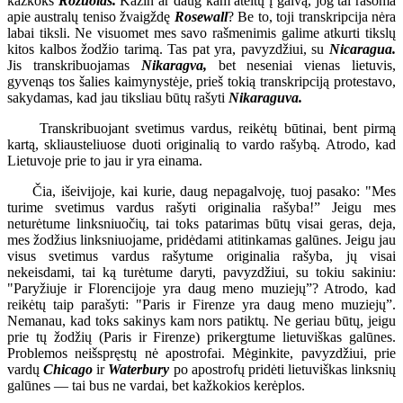
kažkoks
Rozuolas.
Kažin ar daug kam ateitų į galvą, jog tai rašoma
apie australų teniso žvaigždę
Rosewall
? Be to, toji transkripcija nėra
labai tiksli. Ne visuomet mes savo rašmenimis galime atkurti tikslų
kitos kalbos žodžio tarimą. Tas pat yra, pavyzdžiui, su
Nicaragua.
Jis transkribuojamas
Nikaragva,
bet neseniai vienas lietuvis,
gyvenąs tos šalies kaimynystėje, prieš tokią transkripciją protestavo,
sakydamas, kad jau tiksliau būtų rašyti
Nikaraguva.
Transkribuojant svetimus vardus, reikėtų būtinai, bent pirmą
kartą, skliausteliuose duoti originalią to vardo rašybą. Atrodo, kad
Lietuvoje prie to jau ir yra einama.
Čia, išeivijoje, kai kurie, daug nepagalvoję, tuoj pasako: "Mes
turime svetimus vardus rašyti originalia rašyba!” Jeigu mes
neturėtume linksniuočių, tai toks patarimas būtų visai geras, deja,
mes žodžius linksniuojame, pridėdami atitinkamas galūnes. Jeigu jau
visus svetimus vardus rašytume originalia rašyba, jų visai
nekeisdami, tai ką turėtume daryti, pavyzdžiui, su tokiu sakiniu:
"Paryžiuje ir Florencijoje yra daug meno muziejų”? Atrodo, kad
reikėtų taip parašyti: "Paris ir Firenze yra daug meno muziejų”.
Nemanau, kad toks sakinys kam nors patiktų. Ne geriau būtų, jeigu
prie tų žodžių (Paris ir Firenze) prikergtume lietuviškas galūnes.
Problemos neišspręstų nė apostrofai. Mėginkite, pavyzdžiui, prie
vardų
Chicago
ir
Waterbury
po apostrofų pridėti lietuviškas linksnių
galūnes — tai bus ne vardai, bet kažkokios kerėplos.