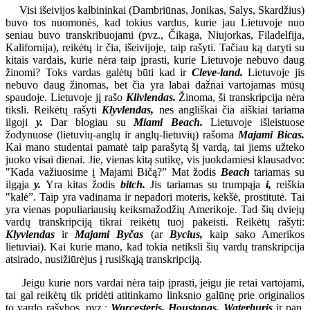
Visi išeivijos kalbininkai (Dambriūnas, Jonikas, Salys, Skardžius)
buvo tos nuomonės, kad tokius vardus, kurie jau Lietuvoje nuo
seniau buvo transkribuojami (pvz., Čikaga, Niujorkas, Filadelfija,
Kalifornija), reikėtų ir čia, išeivijoje, taip rašyti. Tačiau ką daryti su
kitais vardais, kurie nėra taip įprasti, kurie Lietuvoje nebuvo daug
žinomi? Toks vardas galėtų būti kad ir
Cleve-land.
Lietuvoje jis
nebuvo daug žinomas, bet čia yra labai dažnai vartojamas mūsų
spaudoje. Lietuvoje jį rašo
Klivlendas.
Žinoma, ši transkripcija nėra
tiksli. Reikėtų rašyti
Klyvlendas,
nes angliškai čia aiškiai tariama
ilgoji
y.
Dar blogiau su
Miami Beach.
Lietuvoje išleistuose
žodynuose (lietuvių-anglų ir anglų-lietuvių) rašoma
Majami Bicas.
Kai mano studentai pamatė taip parašytą šį vardą, tai jiems užteko
juoko visai dienai. Jie, vienas kitą sutikę, vis juokdamiesi klausadvo:
"Kada važiuosime į Majami Bičą?” Mat žodis
Beach
tariamas su
ilgąja
y.
Yra kitas žodis
bitch.
Jis tariamas su trumpąja
i,
reiškia
"kalė”. Taip yra vadinama ir nepadori moteris, kekšė, prostitutė. Tai
yra vienas populiariausių keiksmažodžių Amerikoje. Tad šių dviejų
vardų transkripciją tikrai reikėtų tuoj pakeisti. Reikėtų rašyti:
Klyvlendas
ir
Majami Byčas
(ar
Bycius,
kaip sako Amerikos
lietuviai). Kai kurie mano, kad tokia netiksli šių vardų transkripcija
atsirado, nusižiūrėjus į rusiškąją transkripciją.
Jeigu kurie nors vardai nėra taip įprasti, jeigu jie retai vartojami,
tai gal reikėtų tik pridėti atitinkamo linksnio galūnę prie originalios
to vardo rašybos, pvz.:
Worcesteris, Houstonas, Waterburis
ir pan.