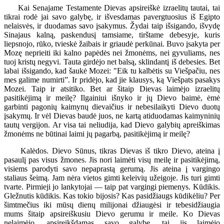
Kai Senajame Testamente Dievas apsireiškė izraelitų tautai, tai
tikrai rodė jai savo galybę, ir išvesdamas pavergtuosius iš Egipto
nelaisvės, ir duodamas savo įsakymus. Žydai taip išsigando, išvydę
Sinajaus kalną, paskendusį tamsiame, tirštame debesyje, kuris
liepsnojo, rūko, tvieskė žaibais ir griaudė perkūnai. Buvo įsakyta per
Mozę neprieiti iki kalno papėdės nei žmonėms, nei gyvuliams, nes
tuoj kristų negyvi. Tauta girdėjo net balsą, sklindantį iš debesies. Bet
labai išsigando, kad šaukė Mozei: "Eik tu kalbėtis su Viešpačiu, nes
mes galime numirti”. Ir pridėjo, kad jie klausys, ką Viešpats pasakys
Mozei. Taip ir atsitiko. Bet ar šitaip Dievas laimėjo izraelitų
pasitikėjimą ir meilę? Ilgainiui išnyko ir jų Dievo baimė, ėmė
garbinti pagonių kaimynų dievaičius ir nebesilaikyti Dievo duotų
įsakymų. Ir vėl Dievas baudė juos, ne kartą atiduodamas kaimyninių
tautų vergijon. Ar visa tai neliudija, kad Dievo galybių apreiškimas
žmonėms ne būtinai laimi jų pagarbą, pasitikėjimą ir meilę?
Kalėdos. Dievo Sūnus, tikras Dievas iš tikro Dievo, ateina į
pasaulį pas visus žmones. Jis nori laimėti visų meilę ir pasitikėjimą,
visiems parodyti savo nepaprastą gerumą. Jis ateina į vargingo
staliaus šeimą. Jam nėra vietos gimti keleivių užeigoje. Jis turi gimti
tvarte. Pirmieji jo lankytojai — taip pat vargingi piemenys. Kūdikis.
Gležnutis kūdikis. Kas tokio bijosis? Kas pasidžiaugs kūdikėliu? Per
šimtmečius iki mūsų dienų milijonai džiaugėsi ir tebesidžiaugia
mums šitaip apsireiškusiu Dievo gerumu ir meile. Ko Dievas
nelaimėjo, apsireikšdamas savo galybe, tai jis laimėjo