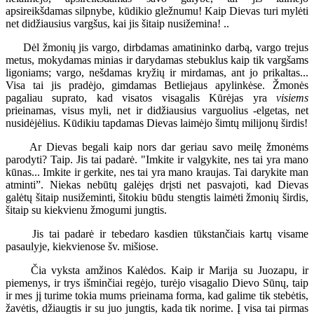
apsireikšdamas silpnybe, kūdikio gležnumu! Kaip Dievas turi mylėti
net didžiausius vargšus, kai jis šitaip nusižemina! ..
Dėl žmonių jis vargo, dirbdamas amatininko darbą, vargo trejus
metus, mokydamas minias ir darydamas stebuklus kaip tik vargšams
ligoniams; vargo, nešdamas kryžių ir mirdamas, ant jo prikaltas...
Visa tai jis pradėjo, gimdamas Betliejaus apylinkėse. Žmonės
pagaliau suprato, kad visatos visagalis Kūrėjas yra
visiems
prieinamas, visus myli, net ir didžiausius varguolius -elgetas, net
nusidėjėlius. Kūdikiu tapdamas Dievas laimėjo šimtų milijonų širdis!
Ar Dievas begali kaip nors dar geriau savo meilę žmonėms
parodyti? Taip. Jis tai padarė. "Imkite ir valgykite, nes tai yra mano
kūnas... Imkite ir gerkite, nes tai yra mano kraujas. Tai darykite man
atminti”. Niekas nebūtų galėjęs drįsti net pasvajoti, kad Dievas
galėtų šitaip nusižeminti, šitokiu būdu stengtis laimėti žmonių širdis,
šitaip su kiekvienu žmogumi jungtis.
Jis tai padarė ir tebedaro kasdien tūkstančiais kartų visame
pasaulyje, kiekvienose šv. mišiose.
Čia vyksta amžinos Kalėdos. Kaip ir Marija su Juozapu, ir
piemenys, ir trys išminčiai regėjo, turėjo visagalio Dievo Sūnų, taip
ir mes jį turime tokia mums prieinama forma, kad galime tik stebėtis,
žavėtis, džiaugtis ir su juo jungtis, kada tik norime. Į visa tai pirmas