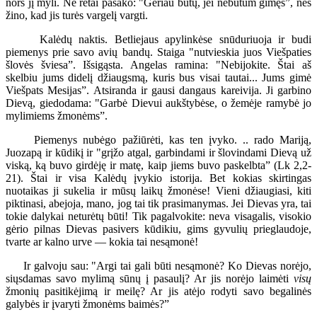
nors jį myli. Ne retai pasako: "Geriau būtų, jei nebūtum gimęs”, nes
žino, kad jis turės vargelį vargti.
Kalėdų naktis. Betliejaus apylinkėse snūduriuoja ir budi
piemenys prie savo avių bandų. Staiga "nutvieskia juos Viešpaties
šlovės šviesa”. Išsigąsta. Angelas ramina: "Nebijokite. Štai aš
skelbiu jums didelį džiaugsmą, kuris bus visai tautai... Jums gimė
Viešpats Mesijas”. Atsiranda ir gausi dangaus kareivija. Ji garbino
Dievą, giedodama: "Garbė Dievui aukštybėse, o žemėje ramybė jo
mylimiems žmonėms”.
Piemenys nubėgo pažiūrėti, kas ten įvyko. .. rado Mariją,
Juozapą ir kūdikį ir "grįžo atgal, garbindami ir šlovindami Dievą už
viską, ką buvo girdėję ir matę, kaip jiems buvo paskelbta” (Lk 2,2-
21). Štai ir visa Kalėdų įvykio istorija. Bet kokias skirtingas
nuotaikas ji sukelia ir mūsų laikų žmonėse! Vieni džiaugiasi, kiti
piktinasi, abejoja, mano, jog tai tik prasimanymas. Jei Dievas yra, tai
tokie dalykai neturėtų būti! Tik pagalvokite: neva visagalis, visokio
gėrio pilnas Dievas pasivers kūdikiu, gims gyvulių prieglaudoje,
tvarte ar kalno urve — kokia tai nesąmonė!
Ir galvoju sau: "Argi tai gali būti nesąmonė? Ko Dievas norėjo,
siųsdamas savo mylimą sūnų į pasaulį? Ar jis norėjo laimėti
visų
žmonių pasitikėjimą ir meilę? Ar jis atėjo rodyti savo begalinės
galybės ir įvaryti žmonėms baimės?”