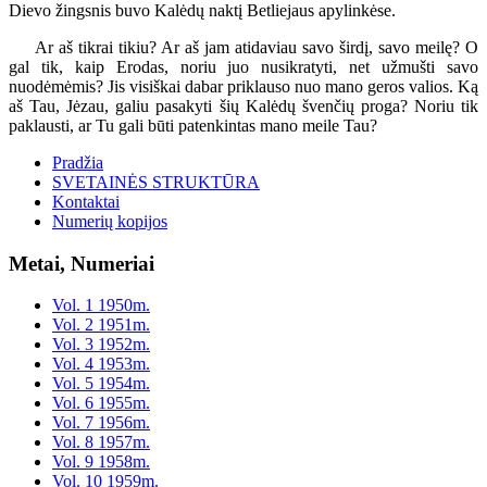
Dievo žingsnis buvo Kalėdų naktį Betliejaus apylinkėse.
Ar aš tikrai tikiu? Ar aš jam atidaviau savo širdį, savo meilę? O
gal tik, kaip Erodas, noriu juo nusikratyti, net užmušti savo
nuodėmėmis? Jis visiškai dabar priklauso nuo mano geros valios. Ką
aš Tau, Jėzau, galiu pasakyti šių Kalėdų švenčių proga? Noriu tik
paklausti, ar Tu gali būti patenkintas mano meile Tau?
Pradžia
SVETAINĖS STRUKTŪRA
Kontaktai
Numerių kopijos
Metai, Numeriai
Vol. 1 1950m.
Vol. 2 1951m.
Vol. 3 1952m.
Vol. 4 1953m.
Vol. 5 1954m.
Vol. 6 1955m.
Vol. 7 1956m.
Vol. 8 1957m.
Vol. 9 1958m.
Vol. 10 1959m.