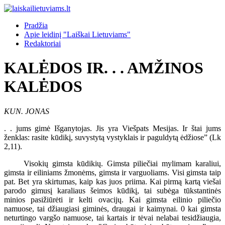
Pradžia
Apie leidinį "Laiškai Lietuviams"
Redaktoriai
KALĖDOS IR. . . AMŽINOS
KALĖDOS
KUN. JONAS
. . jums gimė Išganytojas. Jis yra Viešpats Mesijas. Ir štai jums
ženklas: rasite kūdikį, suvystytą vystyklais ir paguldytą ėdžiose” (Lk
2,11).
Visokių gimsta kūdikių. Gimsta piliečiai mylimam karaliui,
gimsta ir eiliniams žmonėms, gimsta ir varguoliams. Visi gimsta taip
pat. Bet yra skirtumas, kaip kas juos priima. Kai pirmą kartą viešai
parodo gimusį karaliaus šeimos kūdikį, tai subėga tūkstantinės
minios pasižiūrėti ir kelti ovacijų. Kai gimsta eilinio piliečio
namuose, tai džiaugiasi giminės, draugai ir kaimynai. 0 kai gimsta
neturtingo vargšo namuose, tai kartais ir tėvai nelabai tesidžiaugia,