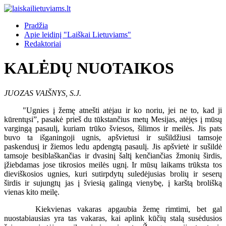
Pradžia
Apie leidinį "Laiškai Lietuviams"
Redaktoriai
KALĖDŲ NUOTAIKOS
JUOZAS VAIŠNYS, S.J.
"Ugnies į žemę atnešti atėjau ir ko noriu, jei ne to, kad ji
kūrentųsi”, pasakė prieš du tūkstančius metų Mesijas, atėjęs į mūsų
vargingą pasaulį, kuriam trūko šviesos, šilimos ir meilės. Jis pats
buvo ta išganingoji ugnis, apšvietusi ir sušildžiusi tamsoje
paskendusį ir žiemos ledu apdengtą pasaulį. Jis apšvietė ir sušildė
tamsoje besiblaškančias ir dvasinį šaltį kenčiančias žmonių širdis,
įžiebdamas jose tikrosios meilės ugnį. Ir mūsų laikams trūksta tos
dieviškosios ugnies, kuri sutirpdytų suledėjusias brolių ir seserų
širdis ir sujungtų jas į šviesią galingą vienybę, į karštą brolišką
vienas kito meilę.
Kiekvienas vakaras apgaubia žemę rimtimi, bet gal
nuostabiausias yra tas vakaras, kai aplink kūčių stalą susėdusios