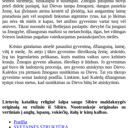
šeimos surimtėja, susikaupia ir susimąsto. Žmogus pasijunta stovįs
prieš didelę paslaptį, kai Dievas tampa žmogumi, dangus pasiekia
žemę, kai įžeistasis ateina kentėti už įžeidėją, kai antgamtinę laimę
praradusia jam vėl suspindi linksmas atgimimo rytas, kai jo likimas
jau nėra tik mirtis ir kapas, bet amžino gyvenimo vartai tuoj vėl
atsivers. Tikrai nuostabi toji Betliejaus paslaptis: dievybė čia jungiasi
su žmogybe, džiaugsmas maišosi su melancholija, ilgas, bet viltingas
šviesos laukimas pagaliau vainikuojamas pasiaukojančios meilės.
Kristus gimdamas atnešė pasauliui gyvenimą, džiaugsmą, laimę,
viltį ir meilę. Jis atėjo į tikro gyvenimo ištroškusią žemę, atskrido,
lyg tas legendarinis pelikanas, kuris maitina vaikus savo krūtinės
krauju. Žmogus gyveno alkanas, ištroškęs ir liūdnas. Jo gyvenimas
gal buvo tik laidotuvių procesija, nes gyveno atsiskyręs nuo Dievo.
Kalėdos yra pirmasis žmogaus susitikimas su Dievu. Tai yra tikrojo
gyvenimo seniai lauktoji pradžia. Linkime, kad Kalėdų džiaugsmas
tęstųsi visus metus, kad susitikimas su Dievu būtų be atsiskyrimo.
Lietuvių katalikų religinė šalpa saugo Sibiro maldaknygės
originalą su rožiniu iš Sibiro. Nuotraukoje originalas su
vertiniais į anglų, ispanų, vokiečių, italų ir kinų kalbas.
Pradžia
SVETAINĖS STRUKTŪRA