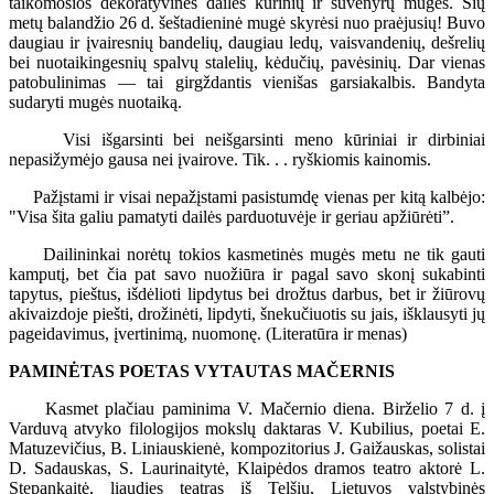
taikomosios dekoratyvinės dailės kūrinių ir suvenyrų mugės. Šių
metų balandžio 26 d. šeštadieninė mugė skyrėsi nuo praėjusių! Buvo
daugiau ir įvairesnių bandelių, daugiau ledų, vaisvandenių, dešrelių
bei nuotaikingesnių spalvų stalelių, kėdučių, pavėsinių. Dar vienas
patobulinimas — tai girgždantis vienišas garsiakalbis. Bandyta
sudaryti mugės nuotaiką.
Visi išgarsinti bei neišgarsinti meno kūriniai ir dirbiniai
nepasižymėjo gausa nei įvairove. Tik. . . ryškiomis kainomis.
Pažįstami ir visai nepažįstami pasistumdę vienas per kitą kalbėjo:
"Visa šita galiu pamatyti dailės parduotuvėje ir geriau apžiūrėti”.
Dailininkai norėtų tokios kasmetinės mugės metu ne tik gauti
kamputį, bet čia pat savo nuožiūra ir pagal savo skonį sukabinti
tapytus, pieštus, išdėlioti lipdytus bei drožtus darbus, bet ir žiūrovų
akivaizdoje piešti, drožinėti, lipdyti, šnekučiuotis su jais, išklausyti jų
pageidavimus, įvertinimą, nuomonę. (Literatūra ir menas)
PAMINĖTAS POETAS VYTAUTAS MAČERNIS
Kasmet plačiau paminima V. Mačernio diena. Birželio 7 d. į
Varduvą atvyko filologijos mokslų daktaras V. Kubilius, poetai E.
Matuzevičius, B. Liniauskienė, kompozitorius J. Gaižauskas, solistai
D. Sadauskas, S. Laurinaitytė, Klaipėdos dramos teatro aktorė L.
Stepankaitė, liaudies teatras iš Telšių, Lietuvos valstybinės