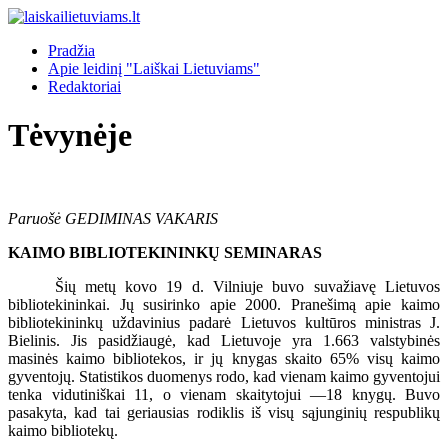
Pradžia
Apie leidinį "Laiškai Lietuviams"
Redaktoriai
Tėvynėje
Paruošė GEDIMINAS VAKARIS
KAIMO BIBLIOTEKININKŲ SEMINARAS
Šių metų kovo 19 d. Vilniuje buvo suvažiavę Lietuvos
bibliotekininkai. Jų susirinko apie 2000. Pranešimą apie kaimo
bibliotekininkų uždavinius padarė Lietuvos kultūros ministras J.
Bielinis. Jis pasidžiaugė, kad Lietuvoje yra 1.663 valstybinės
masinės kaimo bibliotekos, ir jų knygas skaito 65% visų kaimo
gyventojų. Statistikos duomenys rodo, kad vienam kaimo gyventojui
tenka vidutiniškai 11, o vienam skaitytojui —18 knygų. Buvo
pasakyta, kad tai geriausias rodiklis iš visų sąjunginių respublikų
kaimo bibliotekų.