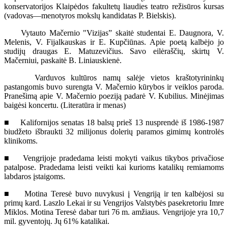
konservatorijos Klaipėdos fakultetų liaudies teatro režisūros kursas
(vadovas—menotyros mokslų kandidatas P. Bielskis).
Vytauto Mačernio "Vizijas” skaitė studentai E. Daugnora, V.
Melenis, V. Fijalkauskas ir E. Kupčiūnas. Apie poetą kalbėjo jo
studijų draugas E. Matuzevičius. Savo eilėraščių, skirtų V.
Mačerniui, paskaitė B. Liniauskienė.
Varduvos kultūros namų salėje vietos kraštotyrininkų
pastangomis buvo surengta V. Mačernio kūrybos ir veiklos paroda.
Pranešimą apie V. Mačernio poeziją padarė V. Kubilius. Minėjimas
baigėsi koncertu. (Literatūra ir menas)
■ Kalifornijos senatas 18 balsų prieš 13 nusprendė iš 1986-1987
biudžeto išbraukti 32 milijonus dolerių paramos gimimų kontrolės
klinikoms.
■ Vengrijoje pradedama leisti mokyti vaikus tikybos privačiose
patalpose. Pradedama leisti veikti kai kurioms katalikų remiamoms
labdaros įstaigoms.
■ Motina Teresė buvo nuvykusi į Vengriją ir ten kalbėjosi su
primų kard. Laszlo Lekai ir su Vengrijos Valstybės pasekretoriu Imre
Miklos. Motina Teresė dabar turi 76 m. amžiaus. Vengrijoje yra 10,7
mil. gyventojų. Jų 61% katalikai.