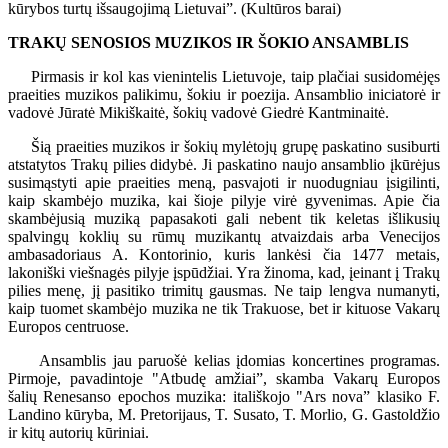
kūrybos turtų išsaugojimą Lietuvai”. (Kultūros barai)
TRAKŲ SENOSIOS MUZIKOS IR ŠOKIO ANSAMBLIS
Pirmasis ir kol kas vienintelis Lietuvoje, taip plačiai susidomėjęs
praeities muzikos palikimu, šokiu ir poezija. Ansamblio iniciatorė ir
vadovė Jūratė Mikiškaitė, šokių vadovė Giedrė Kantminaitė.
Šią praeities muzikos ir šokių mylėtojų grupę paskatino susiburti
atstatytos Trakų pilies didybė. Ji paskatino naujo ansamblio įkūrėjus
susimąstyti apie praeities meną, pasvajoti ir nuodugniau įsigilinti,
kaip skambėjo muzika, kai šioje pilyje virė gyvenimas. Apie čia
skambėjusią muziką papasakoti gali nebent tik keletas išlikusių
spalvingų koklių su rūmų muzikantų atvaizdais arba Venecijos
ambasadoriaus A. Kontorinio, kuris lankėsi čia 1477 metais,
lakoniški viešnagės pilyje įspūdžiai. Yra žinoma, kad, įeinant į Trakų
pilies menę, jį pasitiko trimitų gausmas. Ne taip lengva numanyti,
kaip tuomet skambėjo muzika ne tik Trakuose, bet ir kituose Vakarų
Europos centruose.
Ansamblis jau paruošė kelias įdomias koncertines programas.
Pirmoje, pavadintoje "Atbudę amžiai”, skamba Vakarų Europos
šalių Renesanso epochos muzika: itališkojo "Ars nova” klasiko F.
Landino kūryba, M. Pretorijaus, T. Susato, T. Morlio, G. Gastoldžio
ir kitų autorių kūriniai.