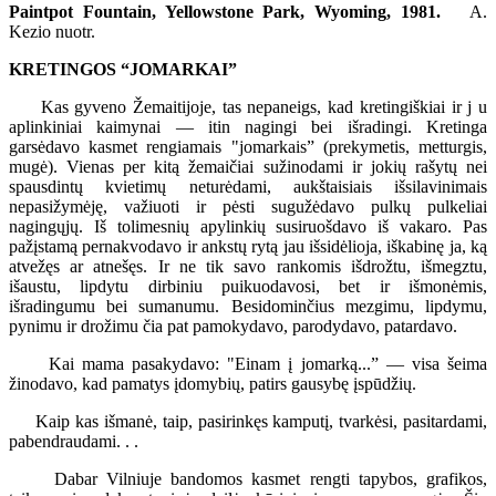
Paintpot Fountain, Yellowstone Park, Wyoming, 1981.
A.
Kezio nuotr.
KRETINGOS “JOMARKAI”
Kas gyveno Žemaitijoje, tas nepaneigs, kad kretingiškiai ir j u
aplinkiniai kaimynai — itin nagingi bei išradingi. Kretinga
garsėdavo kasmet rengiamais "jomarkais” (prekymetis, metturgis,
mugė). Vienas per kitą žemaičiai sužinodami ir jokių rašytų nei
spausdintų kvietimų neturėdami, aukštaisiais išsilavinimais
nepasižymėję, važiuoti ir pėsti sugužėdavo pulkų pulkeliai
nagingųjų. Iš tolimesnių apylinkių susiruošdavo iš vakaro. Pas
pažįstamą pernakvodavo ir ankstų rytą jau išsidėlioja, iškabinę ja, ką
atvežęs ar atnešęs. Ir ne tik savo rankomis išdrožtu, išmegztu,
išaustu, lipdytu dirbiniu puikuodavosi, bet ir išmonėmis,
išradingumu bei sumanumu. Besidominčius mezgimu, lipdymu,
pynimu ir drožimu čia pat pamokydavo, parodydavo, patardavo.
Kai mama pasakydavo: "Einam į jomarką...” — visa šeima
žinodavo, kad pamatys įdomybių, patirs gausybę įspūdžių.
Kaip kas išmanė, taip, pasirinkęs kamputį, tvarkėsi, pasitardami,
pabendraudami. . .
Dabar Vilniuje bandomos kasmet rengti tapybos, grafikos,