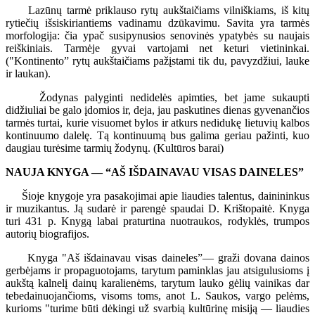
Lazūnų tarmė priklauso rytų aukštaičiams vilniškiams, iš kitų
rytiečių išsiskiriantiems vadinamu dzūkavimu. Savita yra tarmės
morfologija: čia ypač susipynusios senovinės ypatybės su naujais
reiškiniais. Tarmėje gyvai vartojami net keturi vietininkai.
("Kontinento” rytų aukštaičiams pažįstami tik du, pavyzdžiui, lauke
ir laukan).
Žodynas palyginti nedidelės apimties, bet jame sukaupti
didžiuliai be galo įdomios ir, deja, jau paskutines dienas gyvenančios
tarmės turtai, kurie visuomet bylos ir atkurs nedidukę lietuvių kalbos
kontinuumo dalelę. Tą kontinuumą bus galima geriau pažinti, kuo
daugiau turėsime tarmių žodynų. (Kultūros barai)
NAUJA KNYGA — “AŠ IŠDAINAVAU VISAS DAINELES”
Šioje knygoje yra pasakojimai apie liaudies talentus, dainininkus
ir muzikantus. Ją sudarė ir parengė spaudai D. Krištopaitė. Knyga
turi 431 p. Knygą labai praturtina nuotraukos, rodyklės, trumpos
autorių biografijos.
Knyga "Aš išdainavau visas daineles”— graži dovana dainos
gerbėjams ir propaguotojams, tarytum paminklas jau atsigulusioms į
aukštą kalnelį dainų karalienėms, tarytum lauko gėlių vainikas dar
tebedainuojančioms, visoms toms, anot L. Saukos, vargo pelėms,
kurioms "turime būti dėkingi už svarbią kultūrinę misiją — liaudies