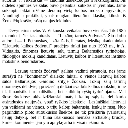
autorius V. Vitkauskas — žinomas dialektologas ir leksikografas. Šis
didelės apimties veikalas buvo palankiai sutiktas ir įvertintas. Jame
sukaupti faktai užėmė deramą vietą kalbos mokslo apyvartoje.
Naudingi ir praktikai, ypač rengiant literatūros klasikų, kilusių iš
Žemaičių krašto, raštų naujus leidinius.
Devynerius metus V. Vitkausko veikalas buvo vienišas. Tik 1985
m. rudenį išleistas antrasis — "Lazūnų tarmės žodynas”. Šio darbo
autoriai — J. Petrauskas, lazū-niškis, literatas, leksiką akademiniam
"Lietuvių kalbos žodynui” pradėjęs rinkti jau nuo 1933 m., ir A.
Vidugiris, žinomas lietuvių salų tarmių Baltarusijos tyrinėtojas,
filologijos mokslų kandidatas, Lietuvių kalbos ir literatūros instituto
mokslinis bendradarbis.
"Lazūnų tarmės žodyną” galima vadinti pirmuoju, nes jame
surašyti ne "kontinento” dialekto faktai, o vienos lietuvių kalbos
salos Baltarusijos Gardino srityje žodžiai. Tokių salų tarmių
duomenys dėl dviejų priežasčių didžiai svarbūs kalbos mokslui, ir ne
tik lituanistikai ar baltistikai, bet kalbinių ryšių tyrinėtojams. Mat
šiose šnektose akivaizdžiausiai matyti kalbų sąlytis, dėl kurio
atsiradusios naujovės, ypač ryškios leksikoje. Lazūniškiai lietuviai
yra veikiami ne vienos, o trijų kalbų: baltarusių, lenkų ir rusų. Nuo
pagrindinio ploto atitrūkusios šnektos ne tik prisikuria įvairiausių
naujų dalykų, bet ir būna išlaikiusios nemaža archaiškų bruožų,
kurie "kontinente” jau yra apnykę arba ir visai nežinomi.