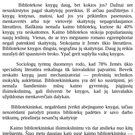
Bibliotekose knygų daug, bet kokios jos? Dažnai net
nesuskirstytos pagal skaitytojų poreikius. Iš arčiau pasižiūrėjus i
knygų lentynas, matosi, kad jos yra prikimštos pasenusios,
menkavertės arba toje vietovėje skaitytojų nepageidaujamos
literatūros. Išaiškinta nemaža kaimo bibliotekų, kuriose iki 40%
knygų yra neskaitomos. Kaimo bibliotekos stokoja populiariausių
naujų leidinių. Vienas, du ar trys mėgstamo romano egzemplioriai
negali patenkinti skaitytojų. Stokojama ir žemės ūkio literatūros.
Bibliotekose knygos dingsta, negrąžina jų skaitytojai. Daug jų reikia
nurašyti dėl spaustuvės broko. Ypač greit suplyšta vaikų knygos.
Sociologų tyrimų duomenys rodo, kad 78% žemės ūkio
specialistų literatūra reikalinga tik laisvalaikiui paįvairini. Beveik
neskaito knygų jauni mechanizatoriai — profesinių technikos
mokyklų auklėtiniai. Bibliotekininkams yra dėl ko susirūpinti, jei
nemaža šiandieninio mūsų kaimo gyventojų, įsigijusių
išsimokslinimą, gali išsiversti be knygos, kad jų laisvalaikis
užpildomas menkaverčiais dalykais.
Bibliotekininkai, negalėdami įveikti abejingumo knygai, tačiau
nenorėdami parodyti prastos bibliotekų padėties ir savo darbo
trūkumų, prirašinėja nesančių skaitytoje
Kaimo bibliotekininkai išsimokslinimu vis dar atsilieka nuo kitų
inteligentų. Šiuo metu daugiau kaip pusė kaimo bibliotekininkų —