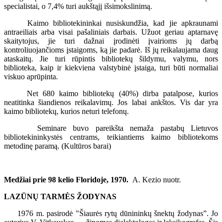
specialistai, o 7,4% turi aukštąjį išsimokslinimą.
Kaimo bibliotekininkai nusiskundžia, kad jie apkraunami
antraeiliais arba visai pašaliniais darbais. Užuot geriau aptarnavę
skaitytojus, jie turi dažnai įrodinėti įvairioms jų darbą
kontroliuojančioms įstaigoms, ką jie padarė. Iš jų reikalaujama daug
ataskaitų. Jie turi rūpintis bibliotekų šildymu, valymu, nors
biblioteka, kaip ir kiekviena valstybinė įstaiga, turi būti normaliai
viskuo aprūpinta.
Net 680 kaimo bibliotekų (40%) dirba patalpose, kurios
neatitinka šiandienos reikalavimų. Jos labai ankštos. Vis dar yra
kaimo bibliotekų, kurios neturi telefonų.
Seminare buvo pareikšta nemaža pastabų Lietuvos
bibliotekininkystės centrams, teikiantiems kaimo bibliotekoms
metodinę paramą. (Kultūros barai)
Medžiai prie 98 kelio Floridoje, 1970.
A. Kezio nuotr.
LAZŪNŲ TARMĖS ŽODYNAS
1976 m. pasirodė "Šiaurės rytų dūnininkų šnektų žodynas”. Jo