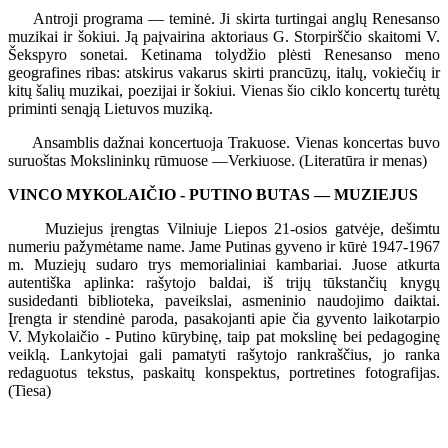
Antroji programa — teminė. Ji skirta turtingai anglų Renesanso
muzikai ir šokiui. Ją paįvairina aktoriaus G. Storpirščio skaitomi V.
Šekspyro sonetai. Ketinama tolydžio plėsti Renesanso meno
geografines ribas: atskirus vakarus skirti prancūzų, italų, vokiečių ir
kitų šalių muzikai, poezijai ir šokiui. Vienas šio ciklo koncertų turėtų
priminti senąją Lietuvos muziką.
Ansamblis dažnai koncertuoja Trakuose. Vienas koncertas buvo
suruoštas Mokslininkų rūmuose —Verkiuose. (Literatūra ir menas)
VINCO MYKOLAIČIO - PUTINO BUTAS — MUZIEJUS
Muziejus įrengtas Vilniuje Liepos 21-osios gatvėje, dešimtu
numeriu pažymėtame name. Jame Putinas gyveno ir kūrė 1947-1967
m. Muziejų sudaro trys memorialiniai kambariai. Juose atkurta
autentiška aplinka: rašytojo baldai, iš trijų tūkstančių knygų
susidedanti biblioteka, paveikslai, asmeninio naudojimo daiktai.
Įrengta ir stendinė paroda, pasakojanti apie čia gyvento laikotarpio
V. Mykolaičio - Putino kūrybinę, taip pat mokslinę bei pedagoginę
veiklą. Lankytojai gali pamatyti rašytojo rankraščius, jo ranka
redaguotus tekstus, paskaitų konspektus, portretines fotografijas.
(Tiesa)