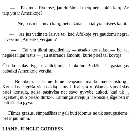
— Pas mus, Rytuose, jau du šimtai metų nėra jokių karų. Ar
taip yra ir Amerikoje?
— Ne, pas mus buvo karų, bet dažniausiai tai yra laisvės karai.
— Ar jūs vadinate laisve tai, kad Afrikoje yra gaudomi negrai
ir vežami į Ameriką vergauti?
— Tai yra tikrai apgailėtina, — atsako konsulas, — bet tai
negalės ilgai tęstis — jau atsiranda žmonių, kurie prieš tai kovoja.
Čia konsulas lyg ir anticipuoja Linkolno žodžius ir pastangas
pabaigti Amerikoje vergiją.
Be abejo, ir šiame filme neapsieinama be meilės istorijų.
Konsulas ir geiša vienas kitą įsimyli. Kai yra ruošiamas sąmokslas
prieš konsulą, geiša pasiryžta net savo gyvybę aukoti, kad tik jį
išgelbėtų nuo priešo durklo. Laimingu atveju ji ir konsulą išgelbsti ir
pati išlieka gyva.
Filmas gražus, simpatiškas ir gali būti įdomus ne tik suaugusiems,
bet ir jaunimui.
LIANE, JUNGLE GODDESS