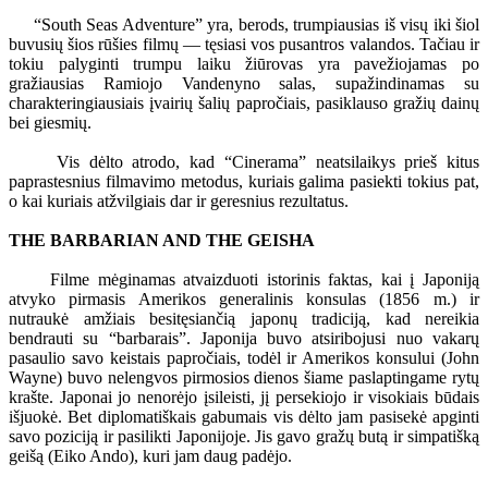
“South Seas Adventure” yra, berods, trumpiausias iš visų iki šiol
buvusių šios rūšies filmų — tęsiasi vos pusantros valandos. Tačiau ir
tokiu palyginti trumpu laiku žiūrovas yra pavežiojamas po
gražiausias Ramiojo Vandenyno salas, supažindinamas su
charakteringiausiais įvairių šalių papročiais, pasiklauso gražių dainų
bei giesmių.
Vis dėlto atrodo, kad “Cinerama” neatsilaikys prieš kitus
paprastesnius filmavimo metodus, kuriais galima pasiekti tokius pat,
o kai kuriais atžvilgiais dar ir geresnius rezultatus.
THE BARBARIAN AND THE GEISHA
Filme mėginamas atvaizduoti istorinis faktas, kai į Japoniją
atvyko pirmasis Amerikos generalinis konsulas (1856 m.) ir
nutraukė amžiais besitęsiančią japonų tradiciją, kad nereikia
bendrauti su “barbarais”. Japonija buvo atsiribojusi nuo vakarų
pasaulio savo keistais papročiais, todėl ir Amerikos konsului (John
Wayne) buvo nelengvos pirmosios dienos šiame paslaptingame rytų
krašte. Japonai jo nenorėjo įsileisti, jį persekiojo ir visokiais būdais
išjuokė. Bet diplomatiškais gabumais vis dėlto jam pasisekė apginti
savo poziciją ir pasilikti Japonijoje. Jis gavo gražų butą ir simpatišką
geišą (Eiko Ando), kuri jam daug padėjo.