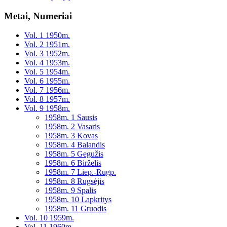
Metai, Numeriai
Vol. 1 1950m.
Vol. 2 1951m.
Vol. 3 1952m.
Vol. 4 1953m.
Vol. 5 1954m.
Vol. 6 1955m.
Vol. 7 1956m.
Vol. 8 1957m.
Vol. 9 1958m.
1958m. 1 Sausis
1958m. 2 Vasaris
1958m. 3 Kovas
1958m. 4 Balandis
1958m. 5 Gegužis
1958m. 6 Birželis
1958m. 7 Liep.-Rugp.
1958m. 8 Rugsėjis
1958m. 9 Spalis
1958m. 10 Lapkritys
1958m. 11 Gruodis
Vol. 10 1959m.
Vol. 11 1960m.