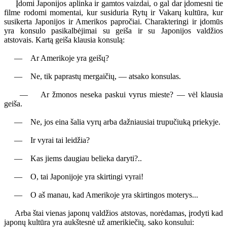
Įdomi Japonijos aplinka ir gamtos vaizdai, o gal dar įdomesni tie
filme rodomi momentai, kur susiduria Rytų ir Vakarų kultūra, kur
susikerta Japonijos ir Amerikos papročiai. Charakteringi ir įdomūs
yra konsulo pasikalbėjimai su geiša ir su Japonijos valdžios
atstovais. Kartą geiša klausia konsulą:
— Ar Amerikoje yra geišų?
— Ne, tik paprastų mergaičių, — atsako konsulas.
— Ar žmonos neseka paskui vyrus mieste? — vėl klausia
geiša.
— Ne, jos eina šalia vyrų arba dažniausiai trupučiuką priekyje.
— Ir vyrai tai leidžia?
— Kas jiems daugiau belieka daryti?..
— O, tai Japonijoje yra skirtingi vyrai!
— O aš manau, kad Amerikoje yra skirtingos moterys...
Arba štai vienas japonų valdžios atstovas, norėdamas, įrodyti kad
japonų kultūra yra aukštesnė už amerikiečių, sako konsului: