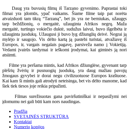
Daug yra buvusių filmų iš Tarzano gyvenimo. Paprastai toki
filmai yra įdomūs, ypač vaikams. Šiame filme taip pat norėta
atvaizduoti tam tikrą “Tarzaną”, bet jis yra ne berniukas, užaugęs
tarp beždžionių, o mergaitė, užauginta Afrikos negrų. Maža
mergaitė, turtingo vokiečio duktė, sudužus laivui, buvo išgelbėta ir
užauginta juodukų. Užaugusi ji buvo lyg džiunglių deivė. Negrai ją
mylėjo ir saugojo. Vis dėlto kartą ją pastebi turistai, atvažiavę iš
Europos, ir, vargais negalais pagavę, parsiveža namo į Vokietiją.
Vedami įvairūs tardymai ir ieškomi įrodymai, kai giminės ją nori
atsiimti.
Filme yra peršama mintis, kad Afrikos džiunglėse, gyvenant tarp
plėšrių žvėrių ir pusnuogių juodukų, yra daug mažiau pavojų
žmogaus gyvybei ir dorai negu civilizuotuose Europos kraštuose.
Kai kam ši mintis gali atrodyti neteisinga, bet vis dėlto manome, kad
šiek tiek tiesos joje reikia pripažinti.
Filmas surežisuotas gana paviršutiniškai ir nepasižymi nei
įdomumu nei gali būti kam nors naudingas.
Pradžia
SVETAINĖS STRUKTŪRA
Kontaktai
Numerių kopijos