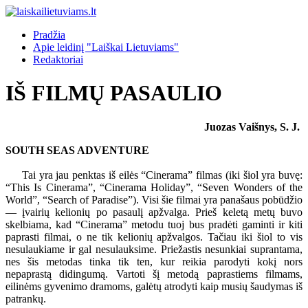
Pradžia
Apie leidinį "Laiškai Lietuviams"
Redaktoriai
IŠ FILMŲ PASAULIO
Juozas Vaišnys, S. J.
SOUTH SEAS ADVENTURE
Tai yra jau penktas iš eilės “Cinerama” filmas (iki šiol yra buvę:
“This Is Cinerama”, “Cinerama Holiday”, “Seven Wonders of the
World”, “Search of Paradise”). Visi šie filmai yra panašaus pobūdžio
— įvairių kelionių po pasaulį apžvalga. Prieš keletą metų buvo
skelbiama, kad “Cinerama” metodu tuoj bus pradėti gaminti ir kiti
paprasti filmai, o ne tik kelionių apžvalgos. Tačiau iki šiol to vis
nesulaukiame ir gal nesulauksime. Priežastis nesunkiai suprantama,
nes šis metodas tinka tik ten, kur reikia parodyti kokį nors
nepaprastą didingumą. Vartoti šį metodą paprastiems filmams,
eilinėms gyvenimo dramoms, galėtų atrodyti kaip musių šaudymas iš
patrankų.