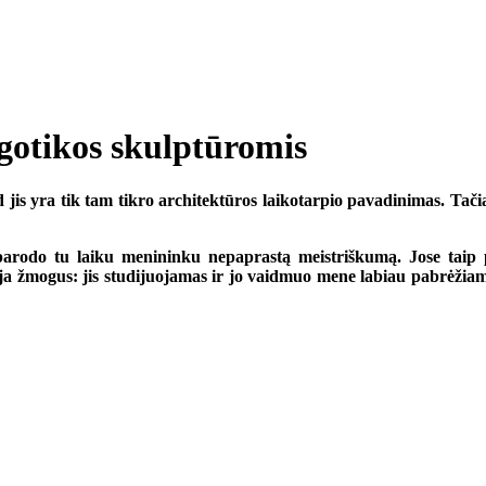
 gotikos skulptūromis
d jis yra tik tam tikro architektūros laikotarpio pavadinimas. Tači
 parodo tu laiku menininku nepaprastą meistriškumą. Jose taip p
a žmogus: jis studijuojamas ir jo vaidmuo mene labiau pabrėžiamas