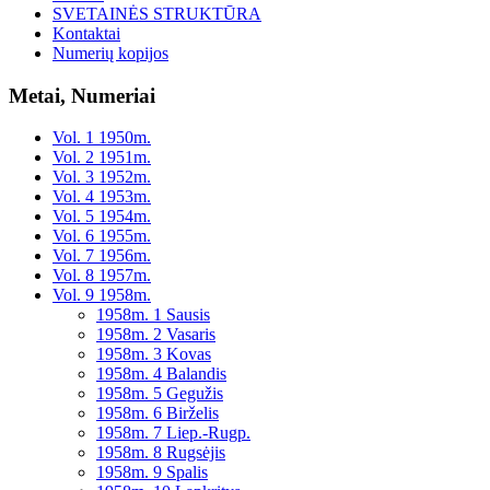
SVETAINĖS STRUKTŪRA
Kontaktai
Numerių kopijos
Metai, Numeriai
Vol. 1 1950m.
Vol. 2 1951m.
Vol. 3 1952m.
Vol. 4 1953m.
Vol. 5 1954m.
Vol. 6 1955m.
Vol. 7 1956m.
Vol. 8 1957m.
Vol. 9 1958m.
1958m. 1 Sausis
1958m. 2 Vasaris
1958m. 3 Kovas
1958m. 4 Balandis
1958m. 5 Gegužis
1958m. 6 Birželis
1958m. 7 Liep.-Rugp.
1958m. 8 Rugsėjis
1958m. 9 Spalis