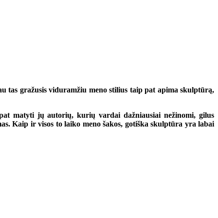
au tas gražusis viduramžiu meno stilius taip pat apima skulptūrą,
at matyti jų autorių, kurių vardai dažniausiai nežinomi, gilus
. Kaip ir visos to laiko meno šakos, gotiška skulptūra yra labai