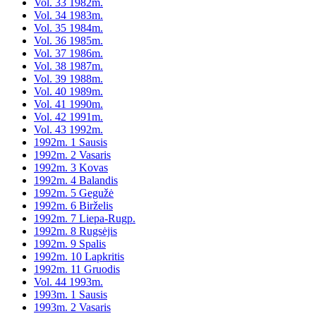
Vol. 33 1982m.
Vol. 34 1983m.
Vol. 35 1984m.
Vol. 36 1985m.
Vol. 37 1986m.
Vol. 38 1987m.
Vol. 39 1988m.
Vol. 40 1989m.
Vol. 41 1990m.
Vol. 42 1991m.
Vol. 43 1992m.
1992m. 1 Sausis
1992m. 2 Vasaris
1992m. 3 Kovas
1992m. 4 Balandis
1992m. 5 Gegužė
1992m. 6 Birželis
1992m. 7 Liepa-Rugp.
1992m. 8 Rugsėjis
1992m. 9 Spalis
1992m. 10 Lapkritis
1992m. 11 Gruodis
Vol. 44 1993m.
1993m. 1 Sausis
1993m. 2 Vasaris