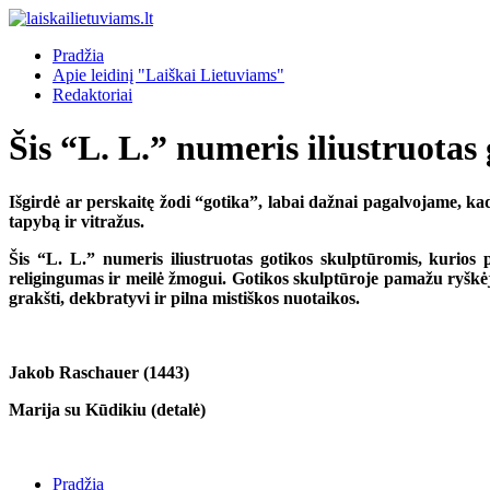
Pradžia
Apie leidinį "Laiškai Lietuviams"
Redaktoriai
Šis “L. L.” numeris iliustruotas
Išgirdė ar perskaitę žodi “gotika”, labai dažnai pagalvojame, ka
tapybą ir vitražus.
Šis “L. L.” numeris iliustruotas gotikos skulptūromis, kurios
religingumas ir meilė žmogui. Gotikos skulptūroje pamažu ryškėj
grakšti, dekbratyvi ir pilna mistiškos nuotaikos.
Jakob Raschauer (1443)
Marija su Kūdikiu (detalė)
Pradžia